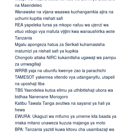
na Maendeleo
Wanawake na vijana waaswa kuchangamkia ajira na
uchumi kupitia nishati safi
REA yapeleka fursa ya mkopo nafuu wa ujenzi wa
vituo vidogo vya mafuta vijijini kwa wanaushirika wote
Tanzania
Mgalu apongeza hatua za Serikali kuhamasisha
matumizi ya nishati safi ya kupikia
Chongolo aitaka NIRC kukamilisha ugawaji wa pampu
za umwagiliaji
WRRB yaja na ubunifu kwenye zao la parachichi
TAMESOT yakemea vitendo vya udanganyifu, utapeli
na uposhaji tiba
TBS Yaendelea kutoa elimu ya uthibitishaji ubora wa
bidhaa Nanenane Morogoro
Katibu Tawala Tanga avutiwa na sayansi ya hali ya
hewa
EWURA: Ukaguzi wa mifumo ya umeme kila baada ya
miaka mitano unaweza kuzuia majanga ya moto
BPA: Tanzania yazidi kuwa kitovu cha usambazaji wa