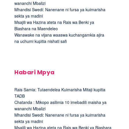
wananchi Mbalizi
Mhandisi Swedi: Nanenane ni fursa ya kuimarisha
sekta ya madini
Msajili wa Hazina ateta na Rais wa Benki ya
Biashara na Maendeleo
Wanawake na vijana waaswa kuchangamkia ajira
na uchumi kupitia nishati safi
Habari Mpya
Rais Samia: Tutaendelea Kuimarisha Mitaji kupitia
TADB
Chatanda : Mikopo asilimia 10 imebadili maisha ya
wananchi Mbalizi
Mhandisi Swedi: Nanenane ni fursa ya kuimarisha
sekta ya madini
Msajili wa Hazina ateta na Rais wa Benki ya Biashara