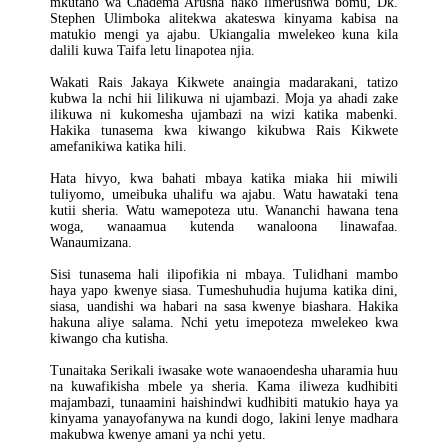
mkutano wa Chadema Arusha nako limerushwa bomu, Dk.
Stephen Ulimboka alitekwa akateswa kinyama kabisa na
matukio mengi ya ajabu. Ukiangalia mwelekeo kuna kila
dalili kuwa Taifa letu linapotea njia.
Wakati Rais Jakaya Kikwete anaingia madarakani, tatizo
kubwa la nchi hii lilikuwa ni ujambazi. Moja ya ahadi zake
ilikuwa ni kukomesha ujambazi na wizi katika mabenki.
Hakika tunasema kwa kiwango kikubwa Rais Kikwete
amefanikiwa katika hili.
Hata hivyo, kwa bahati mbaya katika miaka hii miwili
tuliyomo, umeibuka uhalifu wa ajabu. Watu hawataki tena
kutii sheria. Watu wamepoteza utu. Wananchi hawana tena
woga, wanaamua kutenda wanaloona linawafaa.
Wanaumizana.
Sisi tunasema hali ilipofikia ni mbaya. Tulidhani mambo
haya yapo kwenye siasa. Tumeshuhudia hujuma katika dini,
siasa, uandishi wa habari na sasa kwenye biashara. Hakika
hakuna aliye salama. Nchi yetu imepoteza mwelekeo kwa
kiwango cha kutisha.
Tunaitaka Serikali iwasake wote wanaoendesha uharamia huu
na kuwafikisha mbele ya sheria. Kama iliweza kudhibiti
majambazi, tunaamini haishindwi kudhibiti matukio haya ya
kinyama yanayofanywa na kundi dogo, lakini lenye madhara
makubwa kwenye amani ya nchi yetu.