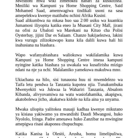
Mwishoni mwa wiki zimetokea habari za kusikitisha.
Mmiliki wa Kampuni ya Home Shopping Centre, Said
Mohamed Saad, amemwagiwa tindikali usoni na sasa
amepelekwa kwenye matibabu nchini Afrika Kusini.
Saad alikumbwa na mkasa huo saa 2:00 usiku wa kuamkia
Jumamosi iliyopita katika eneo la Msasani City Mall, jirani
na ofisi za Ubalozi wa Marekani na Kituo cha Polisi
Oysterbay, jijini Dar es Salaam. Chanzo hakijaelezwa, lakini
kwa vurugu zilizokuwapo kuna kila dalili kuwa hali hii
inahusiana na biashara.
Wapo wafanyabiashara waliokuwa wakilalamika kuwa
Kampuni ya Home Shopping Centre imeua kampuni
nyingine katika biashara ya uwakala wa kusafirisha mizigo
ndani na nje ya nchi. Malalamiko yamekuwa makubwa mno.
Ukiachana na hilo, sisi tunauona huu ni mwendelezo wa
Taifa letu pendwa la Tanzania kupotea njia. Tunakumbuka
Mwenyekiti wa Jukwaa la Wahariri Tanzania, Absalom
Kibanda, alivyovamiwa na watu wasiofahamika, akapigwa,
akatobolewa jicho, akakatwa kidole na kila aina ya unyama.
Mwaka uliopita yalitokea mauaji kadhaa kwenye mikutano
ya kisiasa yakiwamo ya mwandishi Daudi Mwangosi, huko
Nyololo, Iringa. Padre ameuawa huko Zanzibar na mwingine
amepigwa risasi akaponea chupuchupu.
Katika Kanisa la Olesiti, Arusha, bomu limelipuliwa,