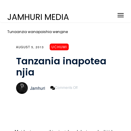
JAMHURI MEDIA
Tunaanzia wanapoishia wengine
UCHUMI
AUGUST 5, 2013
Tanzania inapotea
njia
On
Comments Off
Jamhuri
Tanzania
Inapotea
Njia