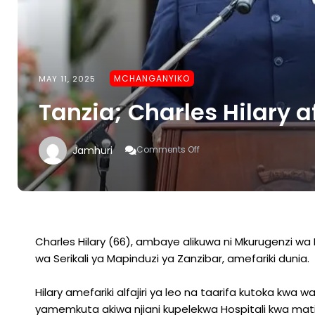
MCHANGANYIKO
MAY 11, 2025
Tanzia; Charles Hilary a
On
Jamhuri
Comments Off
Tanzia;
Charles
Hilary
Afariki
Dunia
Charles Hilary (66), ambaye alikuwa ni Mkurugenzi wa
wa Serikali ya Mapinduzi ya Zanzibar, amefariki dunia.
Hilary amefariki alfajiri ya leo na taarifa kutoka 
yamemkuta akiwa njiani kupelekwa Hospitali kwa mat