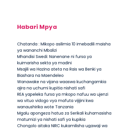
Habari Mpya
Chatanda : Mikopo asilimia 10 imebadili maisha
ya wananchi Mbalizi
Mhandisi Swedi: Nanenane ni fursa ya
kuimarisha sekta ya madini
Msajili wa Hazina ateta na Rais wa Benki ya
Biashara na Maendeleo
Wanawake na vijana waaswa kuchangamkia
ajira na uchumi kupitia nishati safi
REA yapeleka fursa ya mkopo nafuu wa ujenzi
wa vituo vidogo vya mafuta vijijini kwa
wanaushirika wote Tanzania
Mgalu apongeza hatua za Serikali kuhamasisha
matumizi ya nishati safi ya kupikia
Chongolo aitaka NIRC kukamilisha ugawaji wa