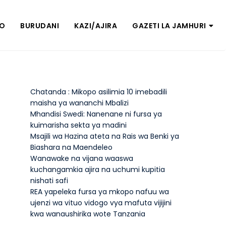
ZO
BURUDANI
KAZI/AJIRA
GAZETI LA JAMHURI
Chatanda : Mikopo asilimia 10 imebadili
maisha ya wananchi Mbalizi
Mhandisi Swedi: Nanenane ni fursa ya
kuimarisha sekta ya madini
Msajili wa Hazina ateta na Rais wa Benki ya
Biashara na Maendeleo
Wanawake na vijana waaswa
kuchangamkia ajira na uchumi kupitia
nishati safi
REA yapeleka fursa ya mkopo nafuu wa
ujenzi wa vituo vidogo vya mafuta vijijini
kwa wanaushirika wote Tanzania