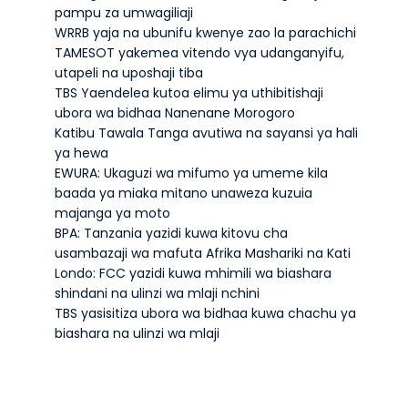
pampu za umwagiliaji
WRRB yaja na ubunifu kwenye zao la parachichi
TAMESOT yakemea vitendo vya udanganyifu,
utapeli na uposhaji tiba
TBS Yaendelea kutoa elimu ya uthibitishaji
ubora wa bidhaa Nanenane Morogoro
Katibu Tawala Tanga avutiwa na sayansi ya hali
ya hewa
EWURA: Ukaguzi wa mifumo ya umeme kila
baada ya miaka mitano unaweza kuzuia
majanga ya moto
BPA: Tanzania yazidi kuwa kitovu cha
usambazaji wa mafuta Afrika Mashariki na Kati
Londo: FCC yazidi kuwa mhimili wa biashara
shindani na ulinzi wa mlaji nchini
TBS yasisitiza ubora wa bidhaa kuwa chachu ya
biashara na ulinzi wa mlaji