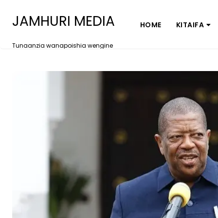
JAMHURI MEDIA
HOME
KITAIFA
Tunaanzia wanapoishia wengine