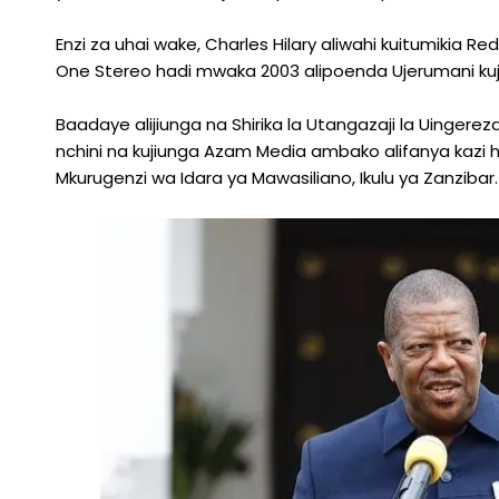
Enzi za uhai wake, Charles Hilary aliwahi kuitumikia R
One Stereo hadi mwaka 2003 alipoenda Ujerumani kuj
Baadaye alijiunga na Shirika la Utangazaji la Uingereza
nchini na kujiunga Azam Media ambako alifanya kazi
Mkurugenzi wa Idara ya Mawasiliano, Ikulu ya Zanzibar.