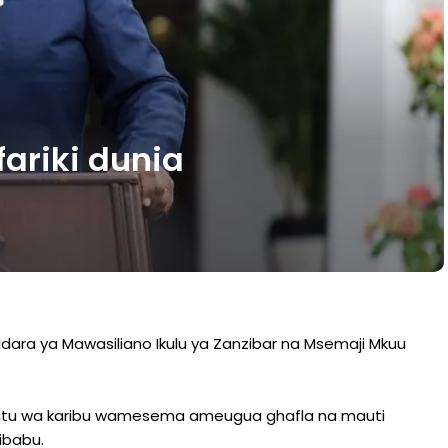
fariki dunia
 Idara ya Mawasiliano Ikulu ya Zanzibar na Msemaji Mkuu
kwa watu wa karibu wamesema ameugua ghafla na mauti
ibabu.