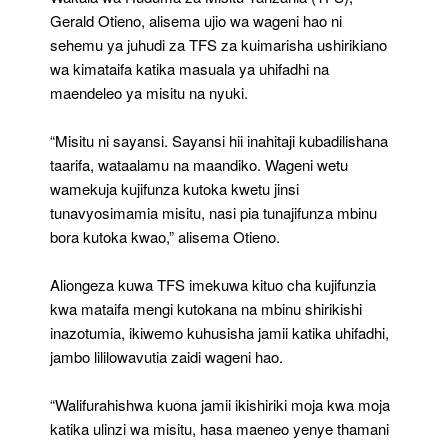
Gerald Otieno, alisema ujio wa wageni hao ni
sehemu ya juhudi za TFS za kuimarisha ushirikiano
wa kimataifa katika masuala ya uhifadhi na
maendeleo ya misitu na nyuki.
“Misitu ni sayansi. Sayansi hii inahitaji kubadilishana
taarifa, wataalamu na maandiko. Wageni wetu
wamekuja kujifunza kutoka kwetu jinsi
tunavyosimamia misitu, nasi pia tunajifunza mbinu
bora kutoka kwao,” alisema Otieno.
Aliongeza kuwa TFS imekuwa kituo cha kujifunzia
kwa mataifa mengi kutokana na mbinu shirikishi
inazotumia, ikiwemo kuhusisha jamii katika uhifadhi,
jambo lililowavutia zaidi wageni hao.
“Walifurahishwa kuona jamii ikishiriki moja kwa moja
katika ulinzi wa misitu, hasa maeneo yenye thamani