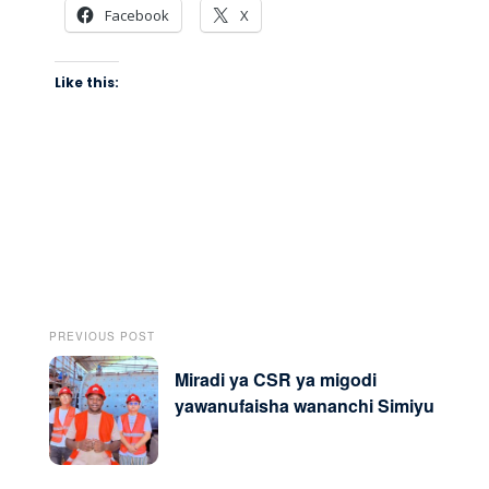
Facebook
X
Like this:
PREVIOUS POST
Miradi ya CSR ya migodi
yawanufaisha wananchi Simiyu