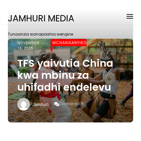
JAMHURI MEDIA
Tunaanzia wanapoishia wengine
NOVEMBER
MCHANGANYIKO
13, 2025
TFS yaivutia China
kwa mbinu za
uhifadhi endelevu
On
Comments Off
Jamhuri
TFS
Yaivutia
China
Kwa
Mbinu
Za