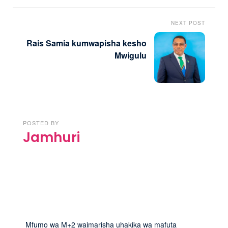
NEXT POST
Rais Samia kumwapisha kesho
Mwigulu
POSTED BY
Jamhuri
Mfumo wa M+2 waimarisha uhakika wa mafuta