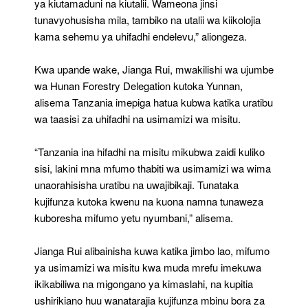
ya kiutamaduni na kiutalii. Wameona jinsi
tunavyohusisha mila, tambiko na utalii wa kiikolojia
kama sehemu ya uhifadhi endelevu,” aliongeza.
Kwa upande wake, Jianga Rui, mwakilishi wa ujumbe
wa Hunan Forestry Delegation kutoka Yunnan,
alisema Tanzania imepiga hatua kubwa katika uratibu
wa taasisi za uhifadhi na usimamizi wa misitu.
“Tanzania ina hifadhi na misitu mikubwa zaidi kuliko
sisi, lakini mna mfumo thabiti wa usimamizi wa wima
unaorahisisha uratibu na uwajibikaji. Tunataka
kujifunza kutoka kwenu na kuona namna tunaweza
kuboresha mifumo yetu nyumbani,” alisema.
Jianga Rui alibainisha kuwa katika jimbo lao, mifumo
ya usimamizi wa misitu kwa muda mrefu imekuwa
ikikabiliwa na migongano ya kimaslahi, na kupitia
ushirikiano huu wanatarajia kujifunza mbinu bora za