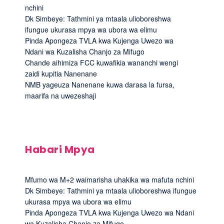
nchini
Dk Simbeye: Tathmini ya mtaala ulioboreshwa
ifungue ukurasa mpya wa ubora wa elimu
Pinda Apongeza TVLA kwa Kujenga Uwezo wa
Ndani wa Kuzalisha Chanjo za Mifugo
Chande aihimiza FCC kuwafikia wananchi wengi
zaidi kupitia Nanenane
NMB yageuza Nanenane kuwa darasa la fursa,
maarifa na uwezeshaji
Habari Mpya
Mfumo wa M+2 waimarisha uhakika wa mafuta nchini
Dk Simbeye: Tathmini ya mtaala ulioboreshwa ifungue
ukurasa mpya wa ubora wa elimu
Pinda Apongeza TVLA kwa Kujenga Uwezo wa Ndani
wa Kuzalisha Chanjo za Mifugo