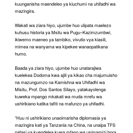
kuunganisha maendeleo ya kiuchumi na uhifadhi wa
mazingira.
Wakati wa ziara hiyo, ujumbe huo ulipata maelezo
kuhusu historia ya Msitu wa Pugu–Kazimzumbwi,
ikiwemo maeneo ya tambiko, vivutio vya kiasili,
mimea na wanyama wa kipekee wanaopatikana
humo.
Baada ya ziara hiyo, ujumbe huo unatarajiwa
kuelekea Dodoma kwa ajili ya kikao cha majumuisho
na mazungumzo na Kamishna wa Uhifadhi wa
Misitu, Prof. Dos Santos Silayo, yatakayolenga
kuweka mpango mkakati wa muda mrefu wa
ushirikiano katika tafiti na mafunzo ya uhifadhi.
“Huu ni ushirikiano unaoimarisha diplomasia ya
mazingira kati ya Tanzania na China, na unaipa TFS
nafasi ya kuendelea kuwa mfano wa usimamizi bora