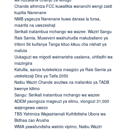
Chande aihimiza FCC kuwafikia wananchi wengi zaidi
kupitia Nanenane
NMB yageuza Nanenane kuwa darasa la fursa,
maarifa na uwezeshaji
Serikali inatambua mchango wa wazee: Waziri Sangu
Rais Samia, Museveni washuhudia makubaliano ya
trilioni 56 kuifanya Tanga kituo kikuu cha nishati ya
mafuta
Uukaguzi wa migodi waimarisha usalama, uhifadhi wa
mazingira
Kafulila, aanza kutekeleza maagizo ya Rais Samia ya
utekelezaji Dira ya Taifa 2050
Naibu Waziri Chande avutiwa na mafanikio ya TADB
kwenye kilimo
Sangu: Serikali inatambua mchango wa wazee
ADEM yaongoza mageuzi ya elimu, viongozi 31,000
wajengewa uwezo
TBS Yahimiza Wajasiriamali Kuthibitisha Ubora wa
Bidhaa zao Arusha
WMA yawafundisha watoto vipimo, Naibu Waziri