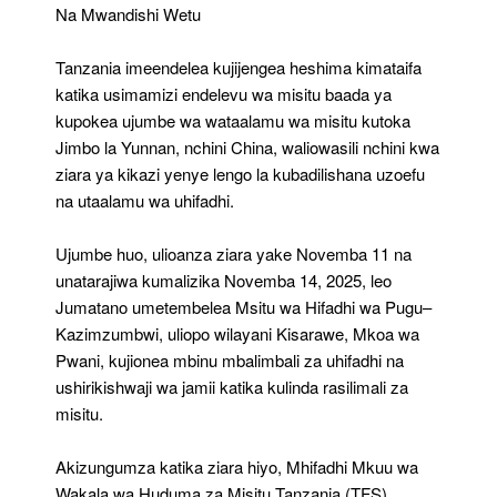
Uhifadhi
Na Mwandishi Wetu
Endelevu
Tanzania imeendelea kujijengea heshima kimataifa
katika usimamizi endelevu wa misitu baada ya
kupokea ujumbe wa wataalamu wa misitu kutoka
Jimbo la Yunnan, nchini China, waliowasili nchini kwa
ziara ya kikazi yenye lengo la kubadilishana uzoefu
na utaalamu wa uhifadhi.
Ujumbe huo, ulioanza ziara yake Novemba 11 na
unatarajiwa kumalizika Novemba 14, 2025, leo
Jumatano umetembelea Msitu wa Hifadhi wa Pugu–
Kazimzumbwi, uliopo wilayani Kisarawe, Mkoa wa
Pwani, kujionea mbinu mbalimbali za uhifadhi na
ushirikishwaji wa jamii katika kulinda rasilimali za
misitu.
Akizungumza katika ziara hiyo, Mhifadhi Mkuu wa
Wakala wa Huduma za Misitu Tanzania (TFS),