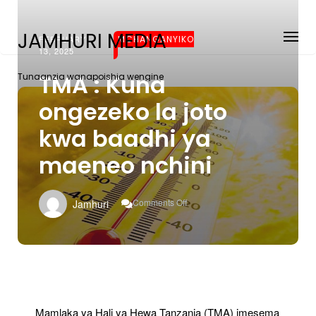
JAMHURI MEDIA
FEBRUARY
MCHANGANYIKO
13, 2025
TMA : Kuna
Tunaanzia wanapoishia wengine
ongezeko la joto
kwa baadhi ya
maeneo nchini
On
Comments Off
Jamhuri
TMA
:
Kuna
Ongezeko
La
Joto
Kwa
Baadhi
Mamlaka ya Hali ya Hewa Tanzania (TMA) imesema