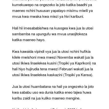
Ya
kumekuwepo na ongezeko la joto katika baadhi ya
Maeneo
Nchini
maeneo nchini hususan yapatayo misimu miwili ya
mvua kwa mwaka kwa miezi ya hivi karibuni.
Hali hii imesababishwa na kusogea kwa jua la utosi
sambamba na upungufu wa mvua unaojitokeza
katika maeneo hayo.
Kwa kawaida vipindi vya jua la utosi nchini hufikia
kilele mwishoni mwa mwezi Novemba wakati jua la
utosi likiwa linaelekea kusini (Tropiki ya Kaprikoni) na
hali hiyo hujirudia tena mwezi Februari wakati jua la
utosi likiwa linaelekea kaskazini (Tropiki ya Kansa).
Jua la utosi huambatana na hali ya ongezeko la joto
kwa sababu uso wa dunia katika eneo tajwa huwa
karibu zaidi na jua kuliko maeneo mengine.