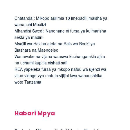
Chatanda : Mikopo asilimia 10 imebadili maisha ya
wananchi Mbalizi
Mhandisi Swedi: Nanenane ni fursa ya kuimarisha
sekta ya madini
Msajili wa Hazina ateta na Rais wa Benki ya
Biashara na Maendeleo
Wanawake na vijana waaswa kuchangamkia ajira
na uchumi kupitia nishati safi
REA yapeleka fursa ya mkopo nafuu wa ujenzi wa
vituo vidogo vya mafuta vijijini kwa wanaushirika
wote Tanzania
Habari Mpya