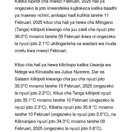
Katika kipindi cha mwezi Februari, 2025 hali ya
ongezeko la joto imeendelea kujitokeza katika baadhi
ya maeneo nchini, ambapo hadi kufikia tarehe 11
Februari, 2025 kituo cha hali ya hewa cha Mlingano
(Tanga) kiliripoti kiwango cha juu zaidi cha nyuzi joto
36.0°C mnamo tarehe 05 Februari ikiwa ni ongezeko
la nyuzi joto 2.1°C ukilinganisha na wastani wa muda
mrefu kwa mwezi Februari.
Kituo cha hali ya hewa kilichopo katika Uwanja wa
Ndege wa Kimataifa wa Julius Nyerere, Dar es
Salaam kiliripoti kiwango cha juu cha nyuzi joto
35.0°C mnamo tarehe 10 Februari, 2025 (ongezeko
la nyuzi joto 2.2°C). Kituo cha Tanga kiliripoti nyuzi
joto 35.1°C mnamo tarehe 10 Februari (ongezeko la
nyuzi joto 2.3°C), Kibaha nyuzi joto 35.8 °C mnamo
tarehe 10 Februari (ongezeko la nyuzi joto 3.0°C), na
Kilimanjaro nyuzi joto 34.3°C mnamo tarehe 09
Februari, 2025 (ongezeko la nyuzi joto 0.6°C).