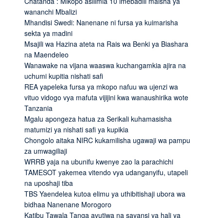
Chatanda : Mikopo asilimia 10 imebadili maisha ya
wananchi Mbalizi
Mhandisi Swedi: Nanenane ni fursa ya kuimarisha
sekta ya madini
Msajili wa Hazina ateta na Rais wa Benki ya Biashara
na Maendeleo
Wanawake na vijana waaswa kuchangamkia ajira na
uchumi kupitia nishati safi
REA yapeleka fursa ya mkopo nafuu wa ujenzi wa
vituo vidogo vya mafuta vijijini kwa wanaushirika wote
Tanzania
Mgalu apongeza hatua za Serikali kuhamasisha
matumizi ya nishati safi ya kupikia
Chongolo aitaka NIRC kukamilisha ugawaji wa pampu
za umwagiliaji
WRRB yaja na ubunifu kwenye zao la parachichi
TAMESOT yakemea vitendo vya udanganyifu, utapeli
na uposhaji tiba
TBS Yaendelea kutoa elimu ya uthibitishaji ubora wa
bidhaa Nanenane Morogoro
Katibu Tawala Tanga avutiwa na sayansi ya hali ya