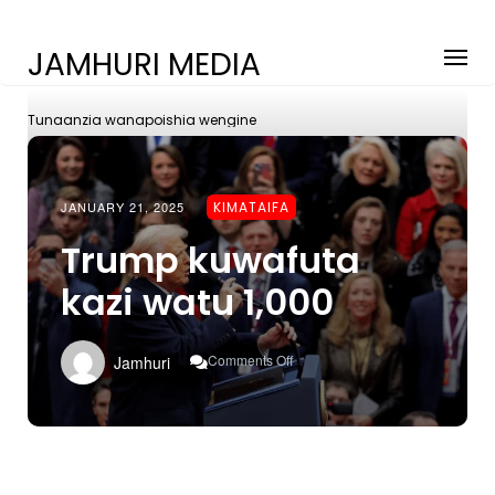
JAMHURI MEDIA
Tunaanzia wanapoishia wengine
JANUARY 21, 2025
KIMATAIFA
Trump kuwafuta
kazi watu 1,000
On
Comments Off
Jamhuri
Trump
Kuwafuta
Kazi
Watu
1,000