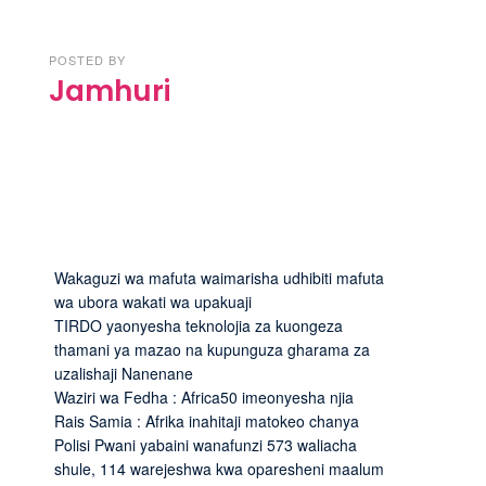
POSTED BY
Jamhuri
Wakaguzi wa mafuta waimarisha udhibiti mafuta
wa ubora wakati wa upakuaji
TIRDO yaonyesha teknolojia za kuongeza
thamani ya mazao na kupunguza gharama za
uzalishaji Nanenane
Waziri wa Fedha : Africa50 imeonyesha njia
Rais Samia : Afrika inahitaji matokeo chanya
Polisi Pwani yabaini wanafunzi 573 waliacha
shule, 114 warejeshwa kwa oparesheni maalum