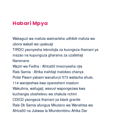
Habari Mpya
Wakaguzi wa mafuta waimarisha udhibiti mafuta wa
ubora wakati wa upakuaji
TIRDO yaonyesha teknolojia za kuongeza thamani ya
mazao na kupunguza gharama za uzalishaji
Nanenane
Waziri wa Fedha : Africa50 imeonyesha njia
Rais Samia : Afrika inahitaji matokeo chanya
Polisi Pwani yabaini wanafunzi 573 waliacha shule,
114 warejeshwa kwa oparesheni maalum
Wakulima, wafugaji, wavuvi wapongezwa kwa
kuchangia utoshelevu wa chakula nchini
CDICD yaongeza thamani ya black granite
Rais Dk Samia afungua Mkutano wa Wanahisa wa
Africa50 na Jukwaa la Miundombinu Afrika Dar