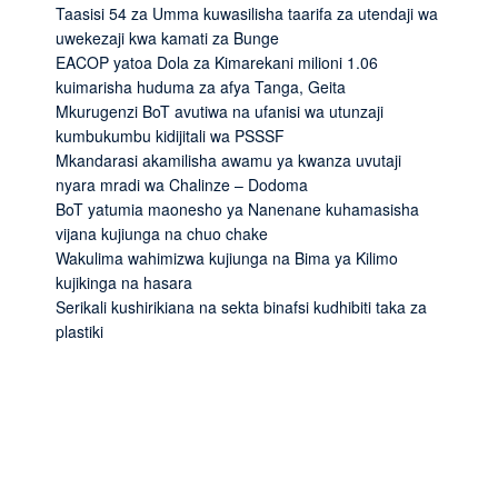
Taasisi 54 za Umma kuwasilisha taarifa za utendaji wa
uwekezaji kwa kamati za Bunge
EACOP yatoa Dola za Kimarekani milioni 1.06
kuimarisha huduma za afya Tanga, Geita
Mkurugenzi BoT avutiwa na ufanisi wa utunzaji
kumbukumbu kidijitali wa PSSSF
Mkandarasi akamilisha awamu ya kwanza uvutaji
nyara mradi wa Chalinze – Dodoma
BoT yatumia maonesho ya Nanenane kuhamasisha
vijana kujiunga na chuo chake
Wakulima wahimizwa kujiunga na Bima ya Kilimo
kujikinga na hasara
Serikali kushirikiana na sekta binafsi kudhibiti taka za
plastiki