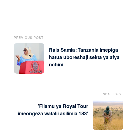
PREVIOUS POST
Rais Samia :Tanzania imepiga
hatua uboreshaji sekta ya afya
nchini
NEXT POST
'Filamu ya Royal Tour
imeongeza watalii asilimia 183'