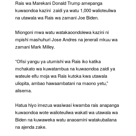
Rais wa Marekani Donald Trump amepanga
kuwaondoa kazini zaidi ya watu 1,000 walioteuliwa
na utawala wa Rais wa zamani Joe Biden.
Miongoni mwa watu watakaoondolewa kazini ni
mpishi mashuhuri Jose Andres na jenerali mkuu wa
zamani Mark Milley.
“Ofisi yangu ya utumishi wa Rais iko katika
mchakato wa kuwatambua na kuwaondoa zaidi ya
wateule elfu moja wa Rais kutoka kwa utawala
uliopita, ambao hawaambatani na maono yetu,”
alisema.
Hatua hiyo imezua wasiwasi kwamba rais anapanga
kuwaondoa wote walioteuliwa wakati wa utawala wa
Biden na kuwaweka watu anaoamini watakubaliana
na ajenda zake.