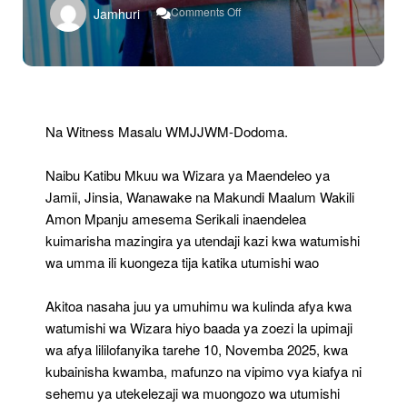
On
Comments Off
Jamhuri
Tulinde
Afya
Zetu
Kuleta
Tija
Katika
Utumishi
Na Witness Masalu WMJJWM-Dodoma.
–
Wakili
Naibu Katibu Mkuu wa Wizara ya Maendeleo ya
Mpanju
Jamii, Jinsia, Wanawake na Makundi Maalum Wakili
Amon Mpanju amesema Serikali inaendelea
kuimarisha mazingira ya utendaji kazi kwa watumishi
wa umma ili kuongeza tija katika utumishi wao
Akitoa nasaha juu ya umuhimu wa kulinda afya kwa
watumishi wa Wizara hiyo baada ya zoezi la upimaji
wa afya lililofanyika tarehe 10, Novemba 2025, kwa
kubainisha kwamba, mafunzo na vipimo vya kiafya ni
sehemu ya utekelezaji wa muongozo wa utumishi