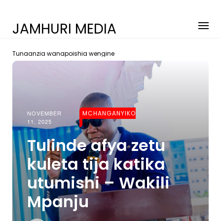
JAMHURI MEDIA
Tunaanzia wanapoishia wengine
NOVEMBER
MCHANGANYIKO
11, 2025
Tulinde afya zetu
kuleta tija katika
utumishi – Wakili
Mpanju