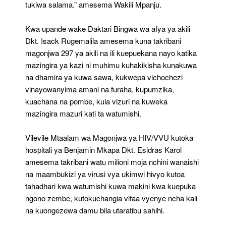
tukiwa salama.” amesema Wakili Mpanju.
Kwa upande wake Daktari Bingwa wa afya ya akili
Dkt. Isack Rugemalila amesema kuna takribani
magonjwa 297 ya akili na ili kuepuekana nayo katika
mazingira ya kazi ni muhimu kuhakikisha kunakuwa
na dhamira ya kuwa sawa, kukwepa vichochezi
vinayowanyima amani na furaha, kupumzika,
kuachana na pombe, kula vizuri na kuweka
mazingira mazuri kati ta watumishi.
Vilevile Mtaalam wa Magonjwa ya HIV/VVU kutoka
hospitali ya Benjamin Mkapa Dkt. Esidras Karol
amesema takribani watu milioni moja nchini wanaishi
na maambukizi ya virusi vya ukimwi hivyo kutoa
tahadhari kwa watumishi kuwa makini kwa kuepuka
ngono zembe, kutokuchangia vifaa vyenye ncha kali
na kuongezewa damu bila utaratibu sahihi.