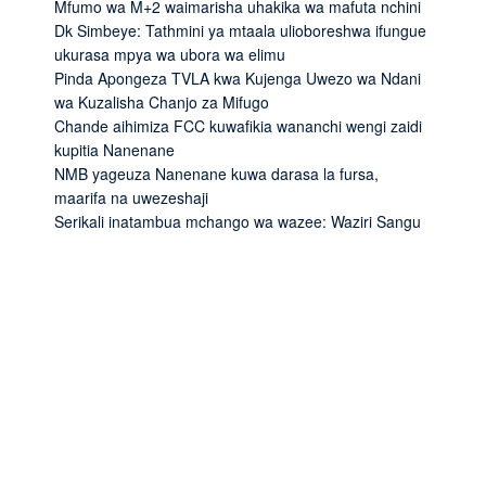
Mfumo wa M+2 waimarisha uhakika wa mafuta nchini
Dk Simbeye: Tathmini ya mtaala ulioboreshwa ifungue
ukurasa mpya wa ubora wa elimu
Pinda Apongeza TVLA kwa Kujenga Uwezo wa Ndani
wa Kuzalisha Chanjo za Mifugo
Chande aihimiza FCC kuwafikia wananchi wengi zaidi
kupitia Nanenane
NMB yageuza Nanenane kuwa darasa la fursa,
maarifa na uwezeshaji
Serikali inatambua mchango wa wazee: Waziri Sangu