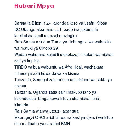
Habari Mpya
Daraja la Bilioni 1.2/- kuondoa kero ya usafiri Kilosa
DC Ubungo aipa tano JET, bado ina jukumu la
kuelimisha jamii utunzaji mazingira
Rais Samia azindua Tume ya Uchunguzi wa wahusika
wa matuki ya Oktoba 29
Wadau wakutana kujadili utekelezaji mkakati wa nishati
safi ya kupikia
TIRDO yaibua wabunifu wa Afro Heal, wachakata
mimea ya asili kuwa dawa za kisasa
Tanzania, Senegal zaimarisha ushirikiano wa sekta ya
nishati
Tanzania, Uganda zatia saini makubaliano ya
kuiendeleza Tanga kuwa kitovu cha nishati cha
kikanda
Rais Samia afanya uteuzi, apangua
Mkurugejzi ORCI aridhishwa na kasi ya ujenzi wa kituo
cha matibabu ya saratani BMH