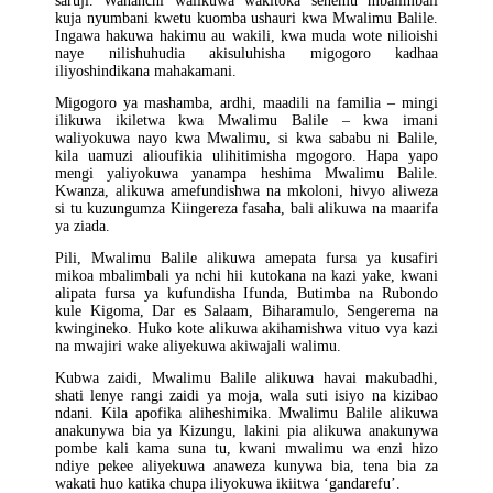
saruji. Wananchi walikuwa wakitoka sehemu mbalimbali
kuja nyumbani kwetu kuomba ushauri kwa Mwalimu Balile.
Ingawa hakuwa hakimu au wakili, kwa muda wote nilioishi
naye nilishuhudia akisuluhisha migogoro kadhaa
iliyoshindikana mahakamani.
Migogoro ya mashamba, ardhi, maadili na familia – mingi
ilikuwa ikiletwa kwa Mwalimu Balile – kwa imani
waliyokuwa nayo kwa Mwalimu, si kwa sababu ni Balile,
kila uamuzi alioufikia ulihitimisha mgogoro. Hapa yapo
mengi yaliyokuwa yanampa heshima Mwalimu Balile.
Kwanza, alikuwa amefundishwa na mkoloni, hivyo aliweza
si tu kuzungumza Kiingereza fasaha, bali alikuwa na maarifa
ya ziada.
Pili, Mwalimu Balile alikuwa amepata fursa ya kusafiri
mikoa mbalimbali ya nchi hii kutokana na kazi yake, kwani
alipata fursa ya kufundisha Ifunda, Butimba na Rubondo
kule Kigoma, Dar es Salaam, Biharamulo, Sengerema na
kwingineko. Huko kote alikuwa akihamishwa vituo vya kazi
na mwajiri wake aliyekuwa akiwajali walimu.
Kubwa zaidi, Mwalimu Balile alikuwa havai makubadhi,
shati lenye rangi zaidi ya moja, wala suti isiyo na kizibao
ndani. Kila apofika aliheshimika. Mwalimu Balile alikuwa
anakunywa bia ya Kizungu, lakini pia alikuwa anakunywa
pombe kali kama suna tu, kwani mwalimu wa enzi hizo
ndiye pekee aliyekuwa anaweza kunywa bia, tena bia za
wakati huo katika chupa iliyokuwa ikiitwa ‘gandarefu’.