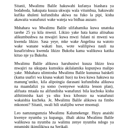
Sitanii, Mwalimu Balile hakuwahi kufanya biashara ya
bodaboda, hakupata kuuza ukwaju wala vitumbua, hakuwahi
kufika shuleni kufundisha akiwa na fuko la pipi, kisha
akawaita wanafunzi wake wateja wa bidhaa auzazo.
Mshahara wa Mwalimu Balile ulifahamika kuwa unatoka
tarehe 25 ya kila mwezi. Likizo yake hata kama aliisahau
alikumbushwa na mwajiri kuwa mwzi fulani ni mwezi wa
kwenda likizo. Sasa yeye, mke wake Angelina na watoto
wake wanane wakati huo, wote walilipiwa nauli na
kusafirishwa kwenda likizo Bukoba kama walikuwa katika
kituo nje ya Bukoba.
Mwalimu Balile alikuwa haruhusiwi kuuza likizo kwa
mwajiri na sikupata kumsikia akilalamika kupunjwa malipo
yake. Mshahara ulimtosha Mwalimu Balile kununua baiskeli
(kama usafiri wa kisasa wakati huo) na kwa kuwa hakuwa na
manung’uniko, kila alipoingia darasani kufundisha alikuwa
na maandalizi ya somo (wenyewe wakiita lesson plan),
alifuata mtaala na alifundisha wanafunzi bila kuchoka kisha
alihitimisha kazi ya siku kwa kibonzo na wanafunzi
wakaishia kucheka. Je, Mwalimu Balile alikuwa na fimbo
mkononi? Sitanii, swali hili utalijibu wewe msomaji.
Leo namzungumzia Mwalimu Kalumekenge. Huyu anaishi
kwenye nyumba ya kupanga, ilhali akina Mwalimu Balile
walikuwa na nyumba za walimu zenye nyumba ndogo ya
mtumishi ikimilikiwa na Serikali.