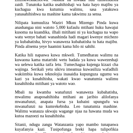
zaidi. Tunatoka katika usahihishaji wa hata hayo majibu ya
kuchagua kwa kutumia walimu, sasa yatakuwa
yanasahihishwa na mashine kama takwimu za sensa.
Nilipata kumuuliza Waziri Mkuu Mizengo Pinda kuwa
anashangaa nini watoto 5,000 kufaulu mtihani huku hawajui
kusoma na kuandika, ilhali mitihani ni ya kuchagua na wapo
watu wenye bahati wanashinda hadi magari kwenye michezo
ya kubahatisha, hivyo wanaweza kubahatisha tu hata majibu.
Pinda alisema yeye haamini kama hilo ni sahihi.
Katika hili napaswa kuwa mkweli. Tumedharau walimu na
kuwaona kama matarishi wetu badala ya kuwa wawezeshaji
wa uelewa katika taifa letu. Tumechagua kujenga kizazi cha
wajinga. Serikali yetu sikivu imeamua kuwasiliza wafadhili
wakiimbia kuwa teknolojia inasaidia kupunguza ugumu wa
kazi ya kusahihisha, wakati kwao wanatumia walimu
kusahihisha mitihani ya watoto wao.
Mbali na kwamba wanafunzi wanaweza kubahatisha,
mwalimu anaposahihisha mtihani au jaribio alilofanya
mwanafunzi, anapata fursa ya kubaini upungufu wa
mwanafunzi na kumrekebisha. Leo tunatumia mashine.
Walimu wanauza ukwaju wagange njaa na hawana muda wa
kutoa mazoezi na kusahihisha.
Sitanii, ndugu zangu Watanzania yapo mambo tunapaswa
kuyafanyia kazi. Tusipofunga breki hapa tulipofikia