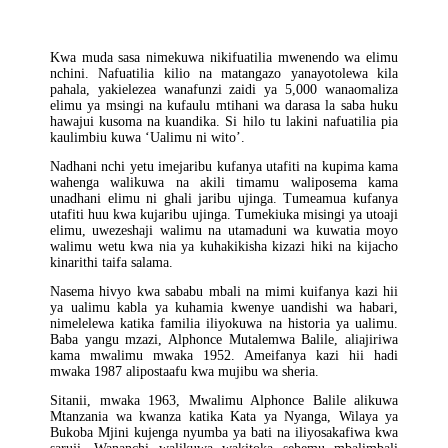
Kwa muda sasa nimekuwa nikifuatilia mwenendo wa elimu
nchini. Nafuatilia kilio na matangazo yanayotolewa kila
pahala, yakielezea wanafunzi zaidi ya 5,000 wanaomaliza
elimu ya msingi na kufaulu mtihani wa darasa la saba huku
hawajui kusoma na kuandika. Si hilo tu lakini nafuatilia pia
kaulimbiu kuwa ‘Ualimu ni wito’.
Nadhani nchi yetu imejaribu kufanya utafiti na kupima kama
wahenga walikuwa na akili timamu waliposema kama
unadhani elimu ni ghali jaribu ujinga. Tumeamua kufanya
utafiti huu kwa kujaribu ujinga. Tumekiuka misingi ya utoaji
elimu, uwezeshaji walimu na utamaduni wa kuwatia moyo
walimu wetu kwa nia ya kuhakikisha kizazi hiki na kijacho
kinarithi taifa salama.
Nasema hivyo kwa sababu mbali na mimi kuifanya kazi hii
ya ualimu kabla ya kuhamia kwenye uandishi wa habari,
nimelelewa katika familia iliyokuwa na historia ya ualimu.
Baba yangu mzazi, Alphonce Mutalemwa Balile, aliajiriwa
kama mwalimu mwaka 1952. Ameifanya kazi hii hadi
mwaka 1987 alipostaafu kwa mujibu wa sheria.
Sitanii, mwaka 1963, Mwalimu Alphonce Balile alikuwa
Mtanzania wa kwanza katika Kata ya Nyanga, Wilaya ya
Bukoba Mjini kujenga nyumba ya bati na iliyosakafiwa kwa