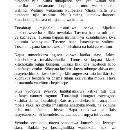
tutapotea njia. Kama tunaipenda nchi yetu wakati sasa
umefika. Tuandamane. Tupinge mfumo wa kudharau
walimu. Walimu wakiamua kulipeleka ‘chaka’ taifa letu
tutapotea njia usipime. Na kimsingi tumekwishapotea
kinachohitajika sasa ni mjadala wa kitaifa.
Tunahitaji mjadala usiotiliwa shaka. Mjadala
utakaotuwezesha kufikia mwafaka. Tusema hapana mitihani
ya kuchagua. Tusema hapana mitihani ya kusahihishwa kwa
kutumia kompyuta. Tuseme hapa kunyanyasa walimu.
Tuseme hapana kuchelewesha mishahara na haki za walimu.
Najua tumeelekeza nguvu kubwa katika siasa, lakini
kinachotokea tunakishuhudia. Tumeanza kupata kizazi
kilichokula bulga bungeni. Kizazi hiki cha facebook kipo
kinafanya vituko. Sikupata kufikiri kuwa mbunge akiwa mtu
anayeheshimika kwa kiwango kile angeweza hata kufikiri tu,
kuchukua bendera ya chama fulani akaivalisha mbwa. Haya
ni matunda ya elimu chepechepe.
Kwa vyovyote iwavyo, hatutafanikiwa katika hili bila
kufanya uamuzi mgumu. Tunahitaji kiongozi asiyeogopa
kushika damu. Tunahitaji Rais asiyemchekea kila anayepita
mbele yake. Akicheka imaanishe anacheka kweli, na akinuna
kila mtu afahamu hivyo. Hapa tutakuwa na Rais
anayetabirika. Si kuendelea na utamaduni mpya tuliouibua.
Vyombo vya dola navyo vinadaiwa kutumbukia kwenye
siasa. Badala ya kushughulikia wanaokalia haki za