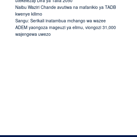
utekelezaji Dira ya Taifa 2050
Naibu Waziri Chande avutiwa na mafanikio ya TADB
kwenye kilimo
Sangu: Serikali inatambua mchango wa wazee
ADEM yaongoza mageuzi ya elimu, viongozi 31,000
wajengewa uwezo