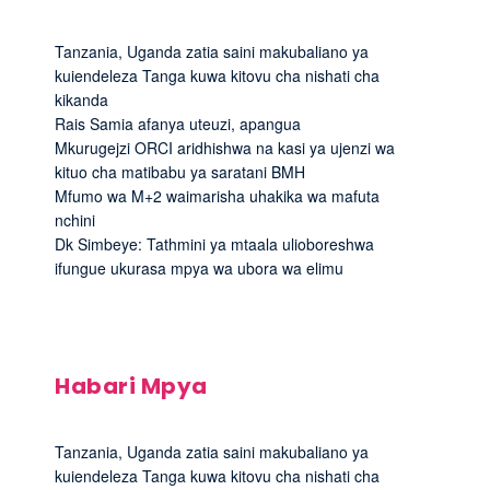
Tanzania, Uganda zatia saini makubaliano ya
kuiendeleza Tanga kuwa kitovu cha nishati cha
kikanda
Rais Samia afanya uteuzi, apangua
Mkurugejzi ORCI aridhishwa na kasi ya ujenzi wa
kituo cha matibabu ya saratani BMH
Mfumo wa M+2 waimarisha uhakika wa mafuta
nchini
Dk Simbeye: Tathmini ya mtaala ulioboreshwa
ifungue ukurasa mpya wa ubora wa elimu
Habari Mpya
Tanzania, Uganda zatia saini makubaliano ya
kuiendeleza Tanga kuwa kitovu cha nishati cha