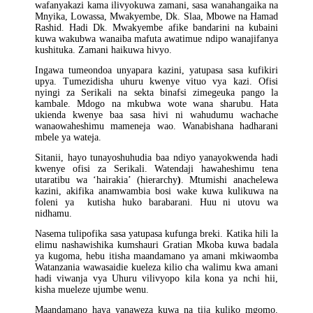
wafanyakazi kama ilivyokuwa zamani, sasa wanahangaika na
Mnyika, Lowassa, Mwakyembe, Dk. Slaa, Mbowe na Hamad
Rashid. Hadi Dk. Mwakyembe afike bandarini na kubaini
kuwa wakubwa wanaiba mafuta awatimue ndipo wanajifanya
kushituka. Zamani haikuwa hivyo.
Ingawa tumeondoa unyapara kazini, yatupasa sasa kufikiri
upya. Tumezidisha uhuru kwenye vituo vya kazi. Ofisi
nyingi za Serikali na sekta binafsi zimegeuka pango la
kambale. Mdogo na mkubwa wote wana sharubu. Hata
ukienda kwenye baa sasa hivi ni wahudumu wachache
wanaowaheshimu mameneja wao. Wanabishana hadharani
mbele ya wateja.
Sitanii, hayo tunayoshuhudia baa ndiyo yanayokwenda hadi
kwenye ofisi za Serikali. Watendaji hawaheshimu tena
utaratibu wa ‘hairakia’ (hierarchy
)
. Mtumishi anachelewa
kazini, akifika anamwambia bosi wake kuwa kulikuwa na
foleni ya kutisha huko barabarani. Huu ni utovu wa
nidhamu.
Nasema tulipofika sasa yatupasa kufunga breki. Katika hili la
elimu nashawishika kumshauri Gratian Mkoba kuwa badala
ya kugoma, hebu itisha maandamano ya amani mkiwaomba
Watanzania wawasaidie kueleza kilio cha walimu kwa amani
hadi viwanja vya Uhuru vilivyopo kila kona ya nchi hii,
kisha mueleze ujumbe wenu.
Maandamano haya yanaweza kuwa na tija kuliko mgomo.