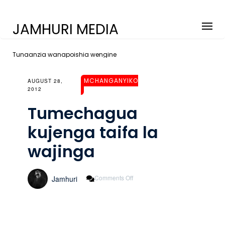
JAMHURI MEDIA
Tunaanzia wanapoishia wengine
MCHANGANYIKO
AUGUST 28,
2012
Tumechagua
kujenga taifa la
wajinga
On
Comments Off
Jamhuri
Tumechagua
Kujenga
Taifa
La
Wajinga