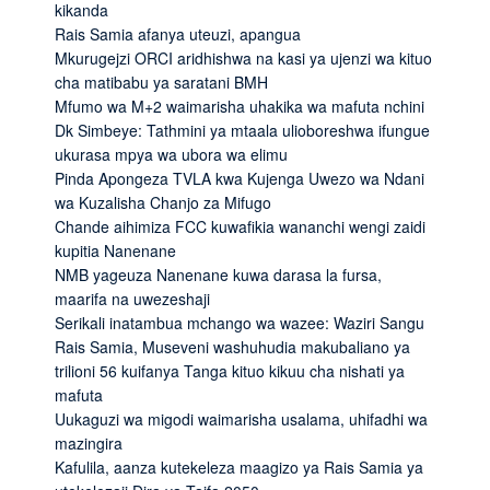
kikanda
Rais Samia afanya uteuzi, apangua
Mkurugejzi ORCI aridhishwa na kasi ya ujenzi wa kituo
cha matibabu ya saratani BMH
Mfumo wa M+2 waimarisha uhakika wa mafuta nchini
Dk Simbeye: Tathmini ya mtaala ulioboreshwa ifungue
ukurasa mpya wa ubora wa elimu
Pinda Apongeza TVLA kwa Kujenga Uwezo wa Ndani
wa Kuzalisha Chanjo za Mifugo
Chande aihimiza FCC kuwafikia wananchi wengi zaidi
kupitia Nanenane
NMB yageuza Nanenane kuwa darasa la fursa,
maarifa na uwezeshaji
Serikali inatambua mchango wa wazee: Waziri Sangu
Rais Samia, Museveni washuhudia makubaliano ya
trilioni 56 kuifanya Tanga kituo kikuu cha nishati ya
mafuta
Uukaguzi wa migodi waimarisha usalama, uhifadhi wa
mazingira
Kafulila, aanza kutekeleza maagizo ya Rais Samia ya