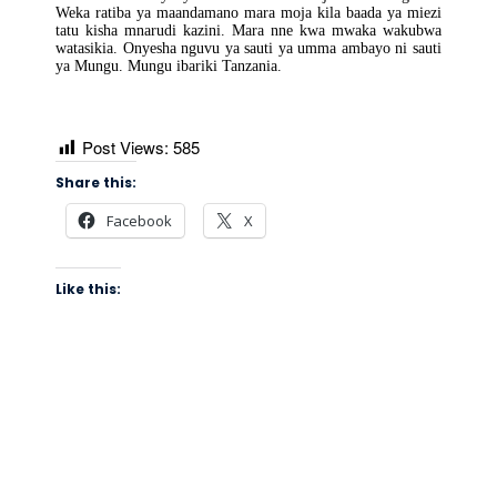
Weka ratiba ya maandamano mara moja kila baada ya miezi
tatu kisha mnarudi kazini. Mara nne kwa mwaka wakubwa
watasikia. Onyesha nguvu ya sauti ya umma ambayo ni sauti
ya Mungu. Mungu ibariki Tanzania.
Post Views:
585
Share this:
Facebook
X
Like this: