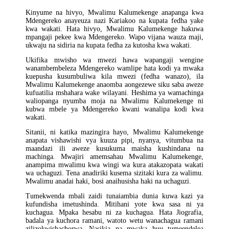
Kinyume na hivyo, Mwalimu Kalumekenge anapanga kwa
Mdengereko anayeuza nazi Kariakoo na kupata fedha yake
kwa wakati. Hata hivyo, Mwalimu Kalumekenge hakuwa
mpangaji pekee kwa Mdengereko. Wapo vijana wauza maji,
ukwaju na sidiria na kupata fedha za kutosha kwa wakati.
Ukifika mwisho wa mwezi hawa wapangaji wengine
wanambembeleza Mdengereko wamlipe hata kodi ya mwaka
kuepusha kusumbuliwa kila mwezi (fedha wanazo), ila
Mwalimu Kalumekenge anaomba aongezewe siku saba aweze
kufuatilia mshahara wake wilayani. Heshima ya wamachinga
waliopanga nyumba moja na Mwalimu Kalumekenge ni
kubwa mbele ya Mdengereko kwani wanalipa kodi kwa
wakati.
Sitanii, ni katika mazingira hayo, Mwalimu Kalumekenge
anapata vishawishi vya kuuza pipi, nyanya, vitumbua na
maandazi ili aweze kusukuma maisha kushindana na
machinga. Mwajiri amemsahau Mwalimu Kalumekenge,
anampima mwalimu kwa wingi wa kura atakazopata wakati
wa uchaguzi. Tena anadiriki kusema sizitaki kura za walimu.
Mwalimu anadai haki, bosi anaihusisha haki na uchaguzi.
Tumekwenda mbali zaidi tunaiambia dunia kuwa kazi ya
kufundisha imetushinda. Mitihani yote kwa sasa ni ya
kuchagua. Mpaka hesabu ni za kuchagua. Hata Jiografia,
badala ya kuchora ramani, watoto wetu wanachagua ramani
zilizokwishachorwa. Nasikia na mwaka huu tumeendelea