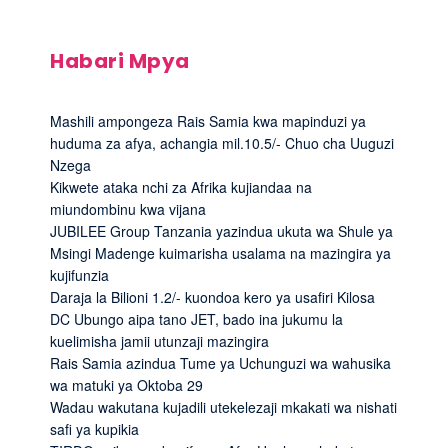
Habari Mpya
Mashili ampongeza Rais Samia kwa mapinduzi ya
huduma za afya, achangia mil.10.5/- Chuo cha Uuguzi
Nzega
Kikwete ataka nchi za Afrika kujiandaa na
miundombinu kwa vijana
JUBILEE Group Tanzania yazindua ukuta wa Shule ya
Msingi Madenge kuimarisha usalama na mazingira ya
kujifunzia
Daraja la Bilioni 1.2/- kuondoa kero ya usafiri Kilosa
DC Ubungo aipa tano JET, bado ina jukumu la
kuelimisha jamii utunzaji mazingira
Rais Samia azindua Tume ya Uchunguzi wa wahusika
wa matuki ya Oktoba 29
Wadau wakutana kujadili utekelezaji mkakati wa nishati
safi ya kupikia