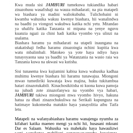
Kwa muda sisi
JAMHURI
tumekuwa tukiandika habari
zinazohusu wasafishaji na wauza mihadarati; na pia matapeli
wa biashara ya madini waliokubuhu. Tulichobaini ni
kwamba wahusika wakuu kwenye biashara, hii wanalindwa
na baadhi ya viongozi wakubwa katika nchi yetu. Mitandao
ya uhalifu katika Tanzania ni mipana na yenye nguvu
kuanzia ngazi za chini hadi katika vyombo vya ulinzi na
usalama.
Biashara haramu ya mihadarati na utapeli inaungana na
utakatishaji fedha haramu zinazoingia nchini kupitia kwa
watu mbalimbali. Matokeo ya yote haya ndiyo haya
tunayoyaona sasa ya baadhi ya Watanzania na wasio raia wa
Tanzania kuwa na ukwasi wa kutisha.
Sisi tunasema kwa kujiamini kabisa kuwa wahusika kadhaa
muhimu kwenye biashara hii haramu tunawajua. Miongoni
mwao tumediriki kuwataja kwa majina, huku tukitambua
hatari zinazotukabili. Kinachosikitisha ni kuona kuwa pamoja
na juhudi zote zinazofanywa na vyombo vya habari,
JAMHURI
tukiwa miongoni mwa vyombo hivyo, hakuna
hatua za dhati zinazochukuliwa na Serikali kupunguza na
hatimaye kukomesha matukio haya yanayolitia aibu Taifa
letu.
Matapeli na wafanyabiashara haramu wanajenga nyumba za
kifahari katika maeneo mengi ya nchi hii, husasani mkoani
Dar es Salaam. Wahusika wa mahekalu haya hawaulizwi