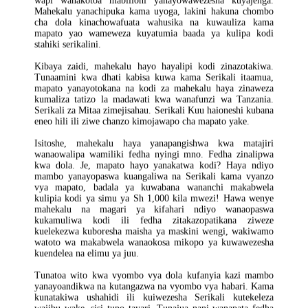
wapi wanakotoa mabilioni yanayowawezesha kuyajenga.
Mahekalu yanachipuka kama uyoga, lakini hakuna chombo
cha dola kinachowafuata wahusika na kuwauliza kama
mapato yao wameweza kuyatumia baada ya kulipa kodi
stahiki serikalini.
Kibaya zaidi, mahekalu hayo hayalipi kodi zinazotakiwa.
Tunaamini kwa dhati kabisa kuwa kama Serikali itaamua,
mapato yanayotokana na kodi za mahekalu haya zinaweza
kumaliza tatizo la madawati kwa wanafunzi wa Tanzania.
Serikali za Mitaa zimejisahau. Serikali Kuu haioneshi kubana
eneo hili ili ziwe chanzo kimojawapo cha mapato yake.
Isitoshe, mahekalu haya yanapangishwa kwa matajiri
wanaowalipa wamiliki fedha nyingi mno. Fedha zinalipwa
kwa dola. Je, mapato hayo yanakatwa kodi? Haya ndiyo
mambo yanayopaswa kuangaliwa na Serikali kama vyanzo
vya mapato, badala ya kuwabana wananchi makabwela
kulipia kodi ya simu ya Sh 1,000 kila mwezi! Hawa wenye
mahekalu na magari ya kifahari ndiyo wanaopaswa
kukamuliwa kodi ili fedha zitakazopatikana ziweze
kuelekezwa kuboresha maisha ya maskini wengi, wakiwamo
watoto wa makabwela wanaokosa mikopo ya kuwawezesha
kuendelea na elimu ya juu.
Tunatoa wito kwa vyombo vya dola kufanyia kazi mambo
yanayoandikwa na kutangazwa na vyombo vya habari. Kama
kunatakiwa ushahidi ili kuiwezesha Serikali kutekeleza