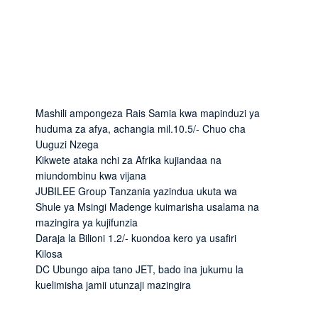
Mashili ampongeza Rais Samia kwa mapinduzi ya
huduma za afya, achangia mil.10.5/- Chuo cha
Uuguzi Nzega
Kikwete ataka nchi za Afrika kujiandaa na
miundombinu kwa vijana
JUBILEE Group Tanzania yazindua ukuta wa
Shule ya Msingi Madenge kuimarisha usalama na
mazingira ya kujifunzia
Daraja la Bilioni 1.2/- kuondoa kero ya usafiri
Kilosa
DC Ubungo aipa tano JET, bado ina jukumu la
kuelimisha jamii utunzaji mazingira