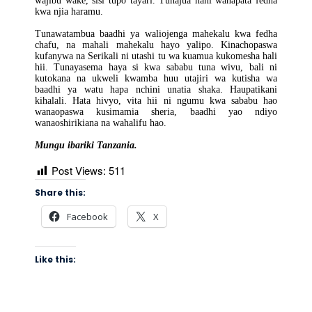
wajibu wake, sisi tupo tayari. Tunajua nani wanapata fedha
kwa njia haramu.
Tunawatambua baadhi ya waliojenga mahekalu kwa fedha
chafu, na mahali mahekalu hayo yalipo. Kinachopaswa
kufanywa na Serikali ni utashi tu wa kuamua kukomesha hali
hii. Tunayasema haya si kwa sababu tuna wivu, bali ni
kutokana na ukweli kwamba huu utajiri wa kutisha wa
baadhi ya watu hapa nchini unatia shaka. Haupatikani
kihalali. Hata hivyo, vita hii ni ngumu kwa sababu hao
wanaopaswa kusimamia sheria, baadhi yao ndiyo
wanaoshirikiana na wahalifu hao.
Mungu ibariki Tanzania.
Post Views:
511
Share this:
Facebook
X
Like this: