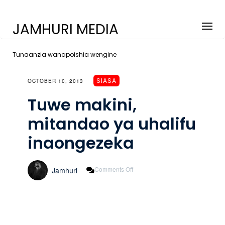
JAMHURI MEDIA
Tunaanzia wanapoishia wengine
SIASA
OCTOBER 10, 2013
Tuwe makini,
mitandao ya uhalifu
inaongezeka
On
Comments Off
Jamhuri
Tuwe
Makini,
Mitandao
Ya
Uhalifu
Inaongezeka