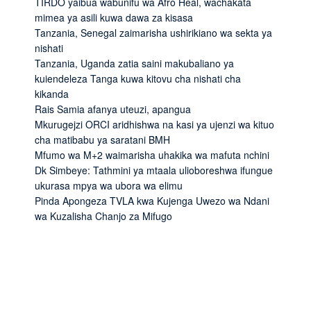
TIRDO yaibua wabunifu wa Afro Heal, wachakata
mimea ya asili kuwa dawa za kisasa
Tanzania, Senegal zaimarisha ushirikiano wa sekta ya
nishati
Tanzania, Uganda zatia saini makubaliano ya
kuiendeleza Tanga kuwa kitovu cha nishati cha
kikanda
Rais Samia afanya uteuzi, apangua
Mkurugejzi ORCI aridhishwa na kasi ya ujenzi wa kituo
cha matibabu ya saratani BMH
Mfumo wa M+2 waimarisha uhakika wa mafuta nchini
Dk Simbeye: Tathmini ya mtaala ulioboreshwa ifungue
ukurasa mpya wa ubora wa elimu
Pinda Apongeza TVLA kwa Kujenga Uwezo wa Ndani
wa Kuzalisha Chanjo za Mifugo