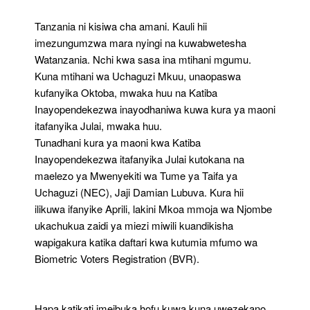
Tanzania ni kisiwa cha amani. Kauli hii
imezungumzwa mara nyingi na kuwabwetesha
Watanzania. Nchi kwa sasa ina mtihani mgumu.
Kuna mtihani wa Uchaguzi Mkuu, unaopaswa
kufanyika Oktoba, mwaka huu na Katiba
Inayopendekezwa inayodhaniwa kuwa kura ya maoni
itafanyika Julai, mwaka huu.
Tunadhani kura ya maoni kwa Katiba
Inayopendekezwa itafanyika Julai kutokana na
maelezo ya Mwenyekiti wa Tume ya Taifa ya
Uchaguzi (NEC), Jaji Damian Lubuva. Kura hii
ilikuwa ifanyike Aprili, lakini Mkoa mmoja wa Njombe
ukachukua zaidi ya miezi miwili kuandikisha
wapigakura katika daftari kwa kutumia mfumo wa
Biometric Voters Registration (BVR).
Hapa katikati imeibuka hofu kuwa kuna uwezekano