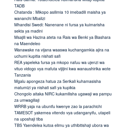
TADB
Chatanda : Mikopo asilimia 10 imebadili maisha ya
wananchi Mbalizi
Mhandisi Swedi: Nanenane ni fursa ya kuimarisha
sekta ya madini
Msajili wa Hazina ateta na Rais wa Benki ya Biashara
na Maendeleo
Wanawake na vijana waaswa kuchangamkia ajira na
uchumi kupitia nishati safi
REA yapeleka fursa ya mkopo nafuu wa ujenzi wa
vituo vidogo vya mafuta vijijini kwa wanaushirika wote
Tanzania
Mgalu apongeza hatua za Serikali kuhamasisha
matumizi ya nishati safi ya kupikia
Chongolo aitaka NIRC kukamilisha ugawaji wa pampu
za umwagiliaji
WRRB yaja na ubunifu kwenye zao la parachichi
TAMESOT yakemea vitendo vya udanganyifu, utapeli
na uposhaji tiba
TBS Yaendelea kutoa elimu ya uthibitishaji ubora wa