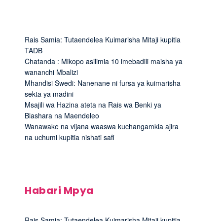
Rais Samia: Tutaendelea Kuimarisha Mitaji kupitia
TADB
Chatanda : Mikopo asilimia 10 imebadili maisha ya
wananchi Mbalizi
Mhandisi Swedi: Nanenane ni fursa ya kuimarisha
sekta ya madini
Msajili wa Hazina ateta na Rais wa Benki ya
Biashara na Maendeleo
Wanawake na vijana waaswa kuchangamkia ajira
na uchumi kupitia nishati safi
Habari Mpya
Rais Samia: Tutaendelea Kuimarisha Mitaji kupitia