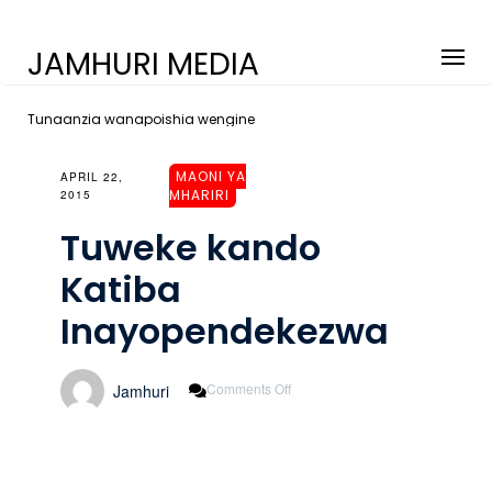
JAMHURI MEDIA
Tunaanzia wanapoishia wengine
MAONI YA
APRIL 22,
MHARIRI
2015
Tuweke kando
Katiba
Inayopendekezwa
On
Comments Off
Jamhuri
Tuweke
Kando
Katiba
Inayopendekezwa