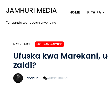
JAMHURI MEDIA
HOME
KITAIFA
Tunaanzia wanapoishia wengine
MCHANGANYIKO
MAY 4, 2012
Ufuska kwa Marekani, uo
zaidi?
On
Jamhuri
Comments Off
Ufuska
Kwa
Marekani,
Uozo
Wa
TBS
Kipi