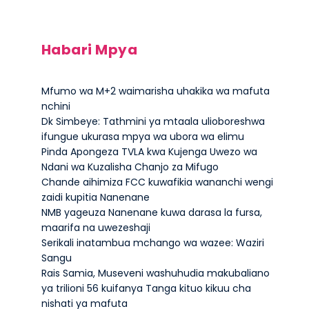
Habari Mpya
Mfumo wa M+2 waimarisha uhakika wa mafuta
nchini
Dk Simbeye: Tathmini ya mtaala ulioboreshwa
ifungue ukurasa mpya wa ubora wa elimu
Pinda Apongeza TVLA kwa Kujenga Uwezo wa
Ndani wa Kuzalisha Chanjo za Mifugo
Chande aihimiza FCC kuwafikia wananchi wengi
zaidi kupitia Nanenane
NMB yageuza Nanenane kuwa darasa la fursa,
maarifa na uwezeshaji
Serikali inatambua mchango wa wazee: Waziri
Sangu
Rais Samia, Museveni washuhudia makubaliano
ya trilioni 56 kuifanya Tanga kituo kikuu cha
nishati ya mafuta