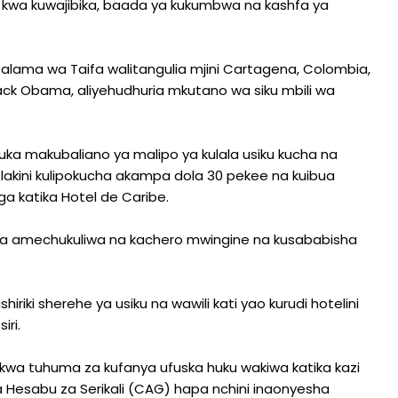
u kwa kuwajibika, baada ya kukumbwa na kashfa ya
 Usalama wa Taifa walitangulia mjini Cartagena, Colombia,
ack Obama, aliyehudhuria mkutano wa siku mbili wa
uka makubaliano ya malipo ya kulala usiku kucha na
 lakini kulipokucha akampa dola 30 pekee na kuibua
 katika Hotel de Caribe.
a amechukuliwa na kachero mwingine na kusababisha
riki sherehe ya usiku na wawili kati yao kurudi hotelini
ri.
wa tuhuma za kufanya ufuska huku wakiwa katika kazi
a Hesabu za Serikali (CAG) hapa nchini inaonyesha