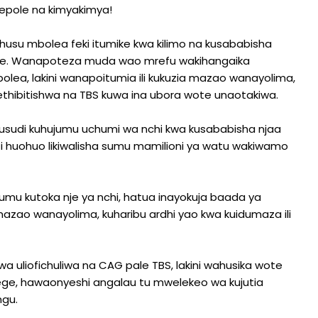
lepole na kimyakimya!
husu mbolea feki itumike kwa kilimo na kusababisha
yote. Wanapoteza muda wao mrefu wakihangaika
lea, lakini wanapoitumia ili kukuzia mazao wanayolima,
methibitishwa na TBS kuwa ina ubora wote unaotakiwa.
 makusudi kuhujumu uchumi wa nchi kwa kusababisha njaa
ati huohuo likiwalisha sumu mamilioni ya watu wakiwamo
sumu kutoka nje ya nchi, hatua inayokuja baada ya
ao wanayolima, kuharibu ardhi yao kwa kuidumaza ili
 uliofichuliwa na CAG pale TBS, lakini wahusika wote
lege, hawaonyeshi angalau tu mwelekeo wa kujutia
ngu.