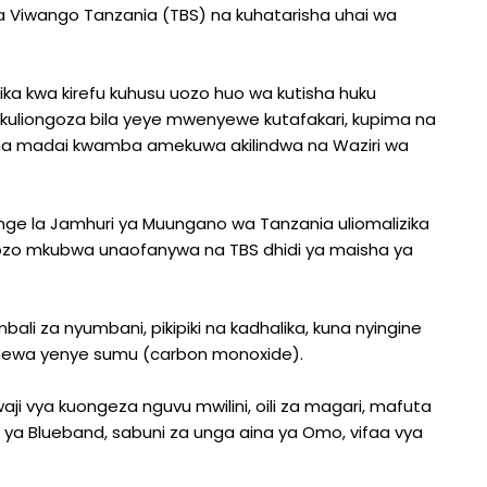
a Viwango Tanzania (TBS) na kuhatarisha uhai wa
andika kwa kirefu kuhusu uozo huo wa kutisha huku
 kuliongoza bila yeye mwenyewe kutafakari, kupima na
una madai kwamba amekuwa akilindwa na Waziri wa
unge la Jamhuri ya Muungano wa Tanzania uliomalizika
uozo mkubwa unaofanywa na TBS dhidi ya maisha ya
ali za nyumbani, pikipiki na kadhalika, kuna nyingine
a hewa yenye sumu (carbon monoxide).
ji vya kuongeza nguvu mwilini, oili za magari, mafuta
a ya Blueband, sabuni za unga aina ya Omo, vifaa vya