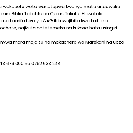
uata wakosefu wote wanatupwa kwenye moto unaowaka
amini Biblia Takatifu au Quran Tukufu! Hawataki
na taarifa hiyo ya CAG ili kuwajibika kwa taifa na
hochote, najikuta natetemeka na kukosa hata usingizi.
liofanywa mara moja tu na makachero wa Marekani na uozo
713 676 000 na 0762 633 244