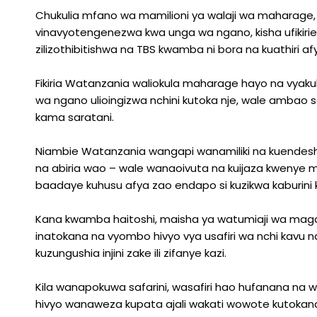
Chukulia mfano wa mamilioni ya walaji wa maharage, 
vinavyotengenezwa kwa unga wa ngano, kisha ufikirie
zilizothibitishwa na TBS kwamba ni bora na kuathiri a
Fikiria Watanzania waliokula maharage hayo na vyak
wa ngano ulioingizwa nchini kutoka nje, wale amb
kama saratani.
Niambie Watanzania wangapi wanamiliki na kuendesh
na abiria wao – wale wanaoivuta na kuijaza kwenye ma
baadaye kuhusu afya zao endapo si kuzikwa kaburini
Kana kwamba haitoshi, maisha ya watumiaji wa magar
inatokana na vyombo hivyo vya usafiri wa nchi kavu n
kuzungushia injini zake ili zifanye kazi.
Kila wanapokuwa safarini, wasafiri hao hufanana na w
hivyo wanaweza kupata ajali wakati wowote kutoka