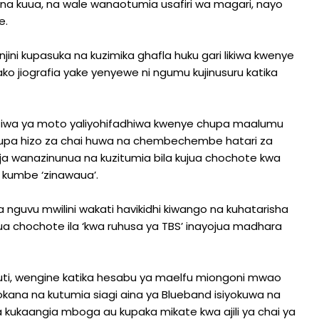
a kuua, na wale wanaotumia usafiri wa magari, nayo
e.
njini kupasuka na kuzimika ghafla huku gari likiwa kwenye
 jiografia yake yenyewe ni ngumu kujinusuru katika
ziwa ya moto yaliyohifadhiwa kwenye chupa maalumu
Chupa hizo za chai huwa na chembechembe hatari za
eja wanazinunua na kuzitumia bila kujua chochote kwa
i kumbe ‘zinawaua’.
guvu mwilini wakati havikidhi kiwango na kuhatarisha
ua chochote ila ‘kwa ruhusa ya TBS’ inayojua madhara
uti, wengine katika hesabu ya maelfu miongoni mwao
kana na kutumia siagi aina ya Blueband isiyokuwa na
a kukaangia mboga au kupaka mikate kwa ajili ya chai ya