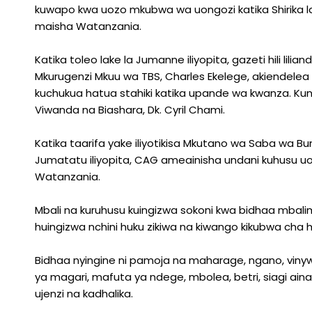
kuwapo kwa uozo mkubwa wa uongozi katika Shirika l
maisha Watanzania.
Katika toleo lake la Jumanne iliyopita, gazeti hili lili
Mkurugenzi Mkuu wa TBS, Charles Ekelege, akiendelea
kuchukua hatua stahiki katika upande wa kwanza. K
Viwanda na Biashara, Dk. Cyril Chami.
Katika taarifa yake iliyotikisa Mkutano wa Saba wa B
Jumatatu iliyopita, CAG ameainisha undani kuhusu 
Watanzania.
Mbali na kuruhusu kuingizwa sokoni kwa bidhaa mbalimb
huingizwa nchini huku zikiwa na kiwango kikubwa ch
Bidhaa nyingine ni pamoja na maharage, ngano, vinywa
ya magari, mafuta ya ndege, mbolea, betri, siagi ain
ujenzi na kadhalika.