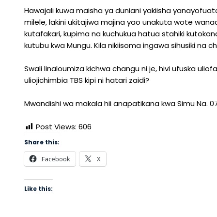
Hawajali kuwa maisha ya duniani yakiisha yanayof
milele, lakini ukitajiwa majina yao unakuta wote wana
kutafakari, kupima na kuchukua hatua stahiki kutokana 
kutubu kwa Mungu. Kila nikiisoma ingawa sihusiki na c
Swali linaloumiza kichwa changu ni je, hivi ufuska u
uliojichimbia TBS kipi ni hatari zaidi?
Mwandishi wa makala hii anapatikana kwa Simu Na. 0
Post Views:
606
Share this:
Facebook
X
Like this: