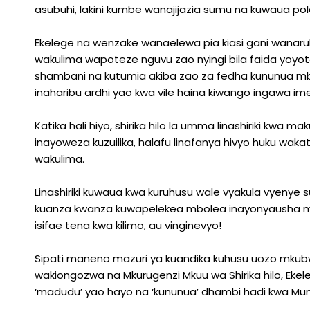
asubuhi, lakini kumbe wanajijazia sumu na kuwaua po
Ekelege na wenzake wanaelewa pia kiasi gani wanaru
wakulima wapoteze nguvu zao nyingi bila faida yo
shambani na kutumia akiba zao za fedha kununua mbo
inaharibu ardhi yao kwa vile haina kiwango ingawa i
Katika hali hiyo, shirika hilo la umma linashiriki kwa
inayoweza kuzuilika, halafu linafanya hivyo huku wak
wakulima.
Linashiriki kuwaua kwa kuruhusu wale vyakula vyenye 
kuanza kwanza kuwapelekea mbolea inayonyausha maz
isifae tena kwa kilimo, au vinginevyo!
Sipati maneno mazuri ya kuandika kuhusu uozo mkubwa
wakiongozwa na Mkurugenzi Mkuu wa Shirika hilo, Eke
‘madudu’ yao hayo na ‘kununua’ dhambi hadi kwa Mu