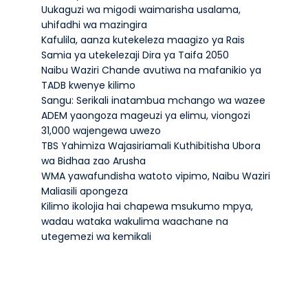
Uukaguzi wa migodi waimarisha usalama,
uhifadhi wa mazingira
Kafulila, aanza kutekeleza maagizo ya Rais
Samia ya utekelezaji Dira ya Taifa 2050
Naibu Waziri Chande avutiwa na mafanikio ya
TADB kwenye kilimo
Sangu: Serikali inatambua mchango wa wazee
ADEM yaongoza mageuzi ya elimu, viongozi
31,000 wajengewa uwezo
TBS Yahimiza Wajasiriamali Kuthibitisha Ubora
wa Bidhaa zao Arusha
WMA yawafundisha watoto vipimo, Naibu Waziri
Maliasili apongeza
Kilimo ikolojia hai chapewa msukumo mpya,
wadau wataka wakulima waachane na
utegemezi wa kemikali