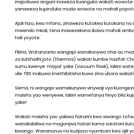
inapokuwa angani inaweza kuanguka wakati wowote n
yanaweza kupinduka muda wowote na mahali popot
Ajali hizo, kwa mfano, zinaweza kutokea kutokana na i
mwendo mkali, tena inawezekana ikawa mahali ambako
hali yoyote.
Fikiria, Watanzania wangapi wanakunywa chai au ma
za kuhifadhi joto (thermos) wakati kumbe hazifai! 
sumu kwenye ‘mayai’ yake (vacuum flask), lakini wat
vile TBS inakuwa imethibitisha kuwa zina ubora wakat
Sema, ni wangapi wamekunywa vinywaji vya kuongeza n
maisha yao wenyewe, lakini wamefanya hivyo bila kuj
yake!
Wakati maisha yao yakiwa hatarini kwa viwango tofa
wanakabiliwa na magonjwa hatari kama saratani kuto
kiwango. Wananunua na kuzijaza nyumbani kwa ajili y