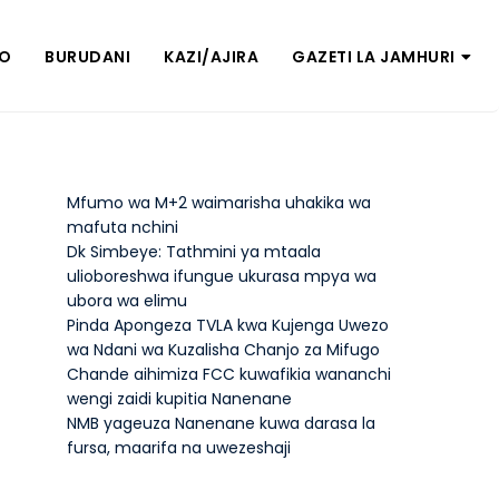
ZO
BURUDANI
KAZI/AJIRA
GAZETI LA JAMHURI
Mfumo wa M+2 waimarisha uhakika wa
mafuta nchini
Dk Simbeye: Tathmini ya mtaala
ulioboreshwa ifungue ukurasa mpya wa
ubora wa elimu
Pinda Apongeza TVLA kwa Kujenga Uwezo
wa Ndani wa Kuzalisha Chanjo za Mifugo
Chande aihimiza FCC kuwafikia wananchi
wengi zaidi kupitia Nanenane
NMB yageuza Nanenane kuwa darasa la
fursa, maarifa na uwezeshaji