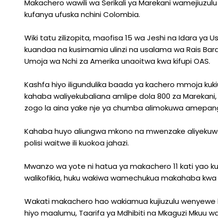
Makachero wawili wa Serikali ya Marekani wamejiuzul
Ni
kufanya ufuska nchini Colombia.
Hatari
Zaidi?
Wiki tatu zilizopita, maofisa 15 wa Jeshi na Idara ya
kuandaa na kusimamia ulinzi na usalama wa Rais Bar
Umoja wa Nchi za Amerika unaoitwa kwa kifupi OAS.
Kashfa hiyo iligundulika baada ya kachero mmoja kuki
kahaba waliyekubaliana amlipe dola 800 za Marekani,
zogo la aina yake nje ya chumba alimokuwa amepanga
Kahaba huyo aliungwa mkono na mwenzake aliyekuw
polisi waitwe ili kuokoa jahazi.
Mwanzo wa yote ni hatua ya makachero 11 kati yao kushi
walikofikia, huku wakiwa wamechukua makahaba kwa si
Wakati makachero hao wakiamua kujiuzulu wenyewe k
hiyo maalumu, Taarifa ya Mdhibiti na Mkaguzi Mkuu w