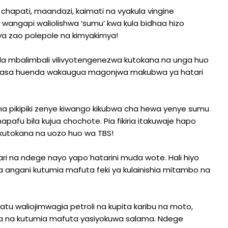
chapati, maandazi, kaimati na vyakula vingine
 wangapi waliolishwa ‘sumu’ kwa kula bidhaa hizo
fya zao polepole na kimyakimya!
ula mbalimbali vilivyotengenezwa kutokana na unga huo
ao sasa huenda wakaugua magonjwa makubwa ya hatari
a pikipiki zenye kiwango kikubwa cha hewa yenye sumu
pafu bila kujua chochote. Pia fikiria itakuwaje hapo
 kutokana na uozo huo wa TBS!
i na ndege nayo yapo hatarini muda wote. Hali hiyo
a angani kutumia mafuta feki ya kulainishia mitambo na
atu waliojimwagia petroli na kupita karibu na moto,
na na kutumia mafuta yasiyokuwa salama. Ndege