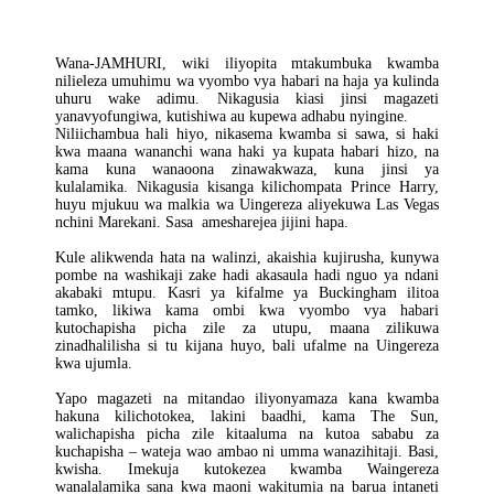
Kwa
Wote
–
Wana-JAMHURI, wiki iliyopita mtakumbuka kwamba
2
nilieleza umuhimu wa vyombo vya habari na haja ya kulinda
uhuru wake adimu. Nikagusia kiasi jinsi magazeti
yanavyofungiwa, kutishiwa au kupewa adhabu nyingine.
Niliichambua hali hiyo, nikasema kwamba si sawa, si haki
kwa maana wananchi wana haki ya kupata habari hizo, na
kama kuna wanaoona zinawakwaza, kuna jinsi ya
kulalamika. Nikagusia kisanga kilichompata Prince Harry,
huyu mjukuu wa malkia wa Uingereza aliyekuwa Las Vegas
nchini Marekani. Sasa amesharejea jijini hapa.
Kule alikwenda hata na walinzi, akaishia kujirusha, kunywa
pombe na washikaji zake hadi akasaula hadi nguo ya ndani
akabaki mtupu. Kasri ya kifalme ya Buckingham ilitoa
tamko, likiwa kama ombi kwa vyombo vya habari
kutochapisha picha zile za utupu, maana zilikuwa
zinadhalilisha si tu kijana huyo, bali ufalme na Uingereza
kwa ujumla.
Yapo magazeti na mitandao iliyonyamaza kana kwamba
hakuna kilichotokea, lakini baadhi, kama The Sun,
walichapisha picha zile kitaaluma na kutoa sababu za
kuchapisha – wateja wao ambao ni umma wanazihitaji. Basi,
kwisha. Imekuja kutokezea kwamba Waingereza
wanalalamika sana kwa maoni wakitumia na barua intaneti