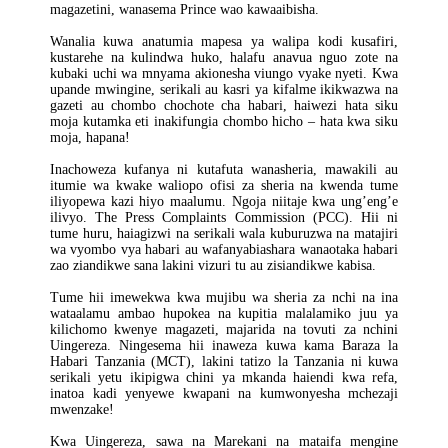
magazetini, wanasema Prince wao kawaaibisha.
Wanalia kuwa anatumia mapesa ya walipa kodi kusafiri,
kustarehe na kulindwa huko, halafu anavua nguo zote na
kubaki uchi wa mnyama akionesha viungo vyake nyeti. Kwa
upande mwingine, serikali au kasri ya kifalme ikikwazwa na
gazeti au chombo chochote cha habari, haiwezi hata siku
moja kutamka eti inakifungia chombo hicho – hata kwa siku
moja, hapana!
Inachoweza kufanya ni kutafuta wanasheria, mawakili au
itumie wa kwake waliopo ofisi za sheria na kwenda tume
iliyopewa kazi hiyo maalumu. Ngoja niitaje kwa ung’eng’e
ilivyo. The Press Complaints Commission (PCC). Hii ni
tume huru, haiagizwi na serikali wala kuburuzwa na matajiri
wa vyombo vya habari au wafanyabiashara wanaotaka habari
zao ziandikwe sana lakini vizuri tu au zisiandikwe kabisa.
Tume hii imewekwa kwa mujibu wa sheria za nchi na ina
wataalamu ambao hupokea na kupitia malalamiko juu ya
kilichomo kwenye magazeti, majarida na tovuti za nchini
Uingereza. Ningesema hii inaweza kuwa kama Baraza la
Habari Tanzania (MCT), lakini tatizo la Tanzania ni kuwa
serikali yetu ikipigwa chini ya mkanda haiendi kwa refa,
inatoa kadi yenyewe kwapani na kumwonyesha mchezaji
mwenzake!
Kwa Uingereza, sawa na Marekani na mataifa mengine