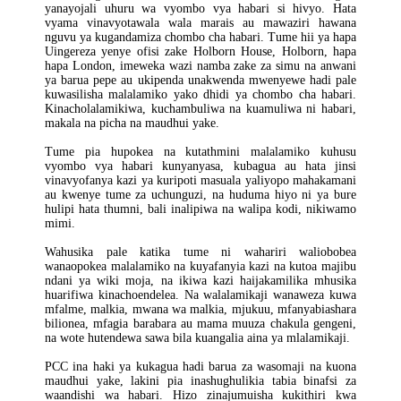
yanayojali uhuru wa vyombo vya habari si hivyo. Hata
vyama vinavyotawala wala marais au mawaziri hawana
nguvu ya kugandamiza chombo cha habari. Tume hii ya hapa
Uingereza yenye ofisi zake Holborn House, Holborn, hapa
hapa London, imeweka wazi namba zake za simu na anwani
ya barua pepe au ukipenda unakwenda mwenyewe hadi pale
kuwasilisha malalamiko yako dhidi ya chombo cha habari.
Kinacholalamikiwa, kuchambuliwa na kuamuliwa ni habari,
makala na picha na maudhui yake.
Tume pia hupokea na kutathmini malalamiko kuhusu
vyombo vya habari kunyanyasa, kubagua au hata jinsi
vinavyofanya kazi ya kuripoti masuala yaliyopo mahakamani
au kwenye tume za uchunguzi, na huduma hiyo ni ya bure
hulipi hata thumni, bali inalipiwa na walipa kodi, nikiwamo
mimi.
Wahusika pale katika tume ni wahariri waliobobea
wanaopokea malalamiko na kuyafanyia kazi na kutoa majibu
ndani ya wiki moja, na ikiwa kazi haijakamilika mhusika
huarifiwa kinachoendelea. Na walalamikaji wanaweza kuwa
mfalme, malkia, mwana wa malkia, mjukuu, mfanyabiashara
bilionea, mfagia barabara au mama muuza chakula gengeni,
na wote hutendewa sawa bila kuangalia aina ya mlalamikaji.
PCC ina haki ya kukagua hadi barua za wasomaji na kuona
maudhui yake, lakini pia inashughulikia tabia binafsi za
waandishi wa habari. Hizo zinajumuisha kukithiri kwa