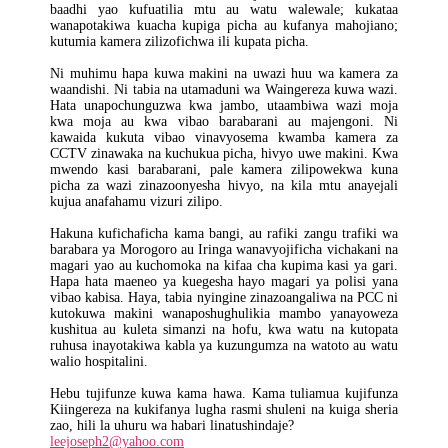
baadhi yao kufuatilia mtu au watu walewale; kukataa
wanapotakiwa kuacha kupiga picha au kufanya mahojiano;
kutumia kamera zilizofichwa ili kupata picha.
Ni muhimu hapa kuwa makini na uwazi huu wa kamera za
waandishi. Ni tabia na utamaduni wa Waingereza kuwa wazi.
Hata unapochunguzwa kwa jambo, utaambiwa wazi moja
kwa moja au kwa vibao barabarani au majengoni. Ni
kawaida kukuta vibao vinavyosema kwamba kamera za
CCTV zinawaka na kuchukua picha, hivyo uwe makini. Kwa
mwendo kasi barabarani, pale kamera zilipowekwa kuna
picha za wazi zinazoonyesha hivyo, na kila mtu anayejali
kujua anafahamu vizuri zilipo.
Hakuna kufichaficha kama bangi, au rafiki zangu trafiki wa
barabara ya Morogoro au Iringa wanavyojificha vichakani na
magari yao au kuchomoka na kifaa cha kupima kasi ya gari.
Hapa hata maeneo ya kuegesha hayo magari ya polisi yana
vibao kabisa. Haya, tabia nyingine zinazoangaliwa na PCC ni
kutokuwa makini wanaposhughulikia mambo yanayoweza
kushitua au kuleta simanzi na hofu, kwa watu na kutopata
ruhusa inayotakiwa kabla ya kuzungumza na watoto au watu
walio hospitalini.
Hebu tujifunze kuwa kama hawa. Kama tuliamua kujifunza
Kiingereza na kukifanya lugha rasmi shuleni na kuiga sheria
zao, hili la uhuru wa habari linatushindaje?
leejoseph2@yahoo.com