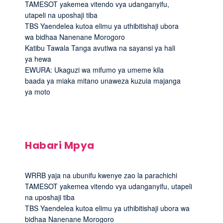
TAMESOT yakemea vitendo vya udanganyifu,
utapeli na uposhaji tiba
TBS Yaendelea kutoa elimu ya uthibitishaji ubora
wa bidhaa Nanenane Morogoro
Katibu Tawala Tanga avutiwa na sayansi ya hali
ya hewa
EWURA: Ukaguzi wa mifumo ya umeme kila
baada ya miaka mitano unaweza kuzuia majanga
ya moto
Habari Mpya
WRRB yaja na ubunifu kwenye zao la parachichi
TAMESOT yakemea vitendo vya udanganyifu, utapeli
na uposhaji tiba
TBS Yaendelea kutoa elimu ya uthibitishaji ubora wa
bidhaa Nanenane Morogoro