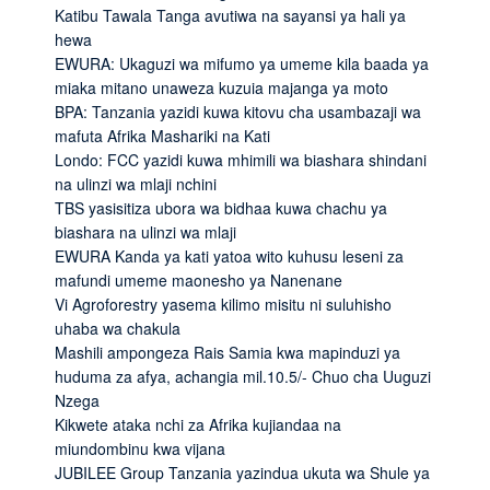
Katibu Tawala Tanga avutiwa na sayansi ya hali ya
hewa
EWURA: Ukaguzi wa mifumo ya umeme kila baada ya
miaka mitano unaweza kuzuia majanga ya moto
BPA: Tanzania yazidi kuwa kitovu cha usambazaji wa
mafuta Afrika Mashariki na Kati
Londo: FCC yazidi kuwa mhimili wa biashara shindani
na ulinzi wa mlaji nchini
TBS yasisitiza ubora wa bidhaa kuwa chachu ya
biashara na ulinzi wa mlaji
EWURA Kanda ya kati yatoa wito kuhusu leseni za
mafundi umeme maonesho ya Nanenane
Vi Agroforestry yasema kilimo misitu ni suluhisho
uhaba wa chakula
Mashili ampongeza Rais Samia kwa mapinduzi ya
huduma za afya, achangia mil.10.5/- Chuo cha Uuguzi
Nzega
Kikwete ataka nchi za Afrika kujiandaa na
miundombinu kwa vijana
JUBILEE Group Tanzania yazindua ukuta wa Shule ya