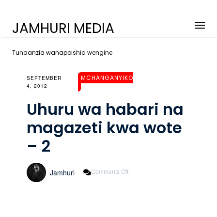
JAMHURI MEDIA
Tunaanzia wanapoishia wengine
MCHANGANYIKO
SEPTEMBER
4, 2012
Uhuru wa habari na
magazeti kwa wote
– 2
On
Comments Off
Jamhuri
Uhuru
Wa
Habari
Na
Magazeti