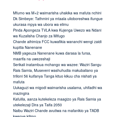
Mfumo wa M+2 waimarisha uhakika wa mafuta nchini
Dk Simbeye: Tathmini ya mtaala ulioboreshwa ifungue
ukurasa mpya wa ubora wa elimu
Pinda Apongeza TVLA kwa Kujenga Uwezo wa Ndani
wa Kuzalisha Chanjo za Mifugo
Chande aihimiza FCC kuwafikia wananchi wengi zaidi
kupitia Nanenane
NMB yageuza Nanenane kuwa darasa la fursa,
maarifa na uwezeshaji
Serikali inatambua mchango wa wazee: Waziri Sangu
Rais Samia, Museveni washuhudia makubaliano ya
trilioni 56 kuifanya Tanga kituo kikuu cha nishati ya
mafuta
Uukaguzi wa migodi waimarisha usalama, uhifadhi wa
mazingira
Kafulila, aanza kutekeleza maagizo ya Rais Samia ya
utekelezaji Dira ya Taifa 2050
Naibu Waziri Chande avutiwa na mafanikio ya TADB
kwenye kilimo