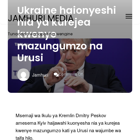
Ukraine haionyeshi
JAMHURI MEDIA
nia ya kurejea
kwenye
Tunaanzia wanapoishia wengine
mazungumzo na
Urusi
On
Comments Off
Jamhuri
Ukraine
Haionyeshi
Nia
Ya
Kurejea
Kwenye
Mazungumzo
Msemaji wa Ikulu ya Kremlin Dmitry Peskov
Na
amesema Kyiv haijawahi kuonyesha nia ya kurejea
Urusi
kwenye mazungumzo kati ya Urusi na wajumbe wa
taifa hilo.