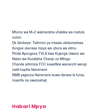
Mfumo wa M+2 waimarisha uhakika wa mafuta
nchini
Dk Simbeye: Tathmini ya mtaala ulioboreshwa
ifungue ukurasa mpya wa ubora wa elimu
Pinda Apongeza TVLA kwa Kujenga Uwezo wa
Ndani wa Kuzalisha Chanjo za Mifugo
Chande aihimiza FCC kuwafikia wananchi wengi
zaidi kupitia Nanenane
NMB yageuza Nanenane kuwa darasa la fursa,
maarifa na uwezeshaji
Habari Mpya