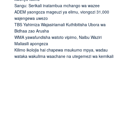
Sangu: Serikali inatambua mchango wa wazee
ADEM yaongoza mageuzi ya elimu, viongozi 31,000
wajengewa uwezo
TBS Yahimiza Wajasiriamali Kuthibitisha Ubora wa
Bidhaa zao Arusha
WMA yawafundisha watoto vipimo, Naibu Waziri
Maliasili apongeza
Kilimo ikolojia hai chapewa msukumo mpya, wadau
wataka wakulima waachane na utegemezi wa kemikali