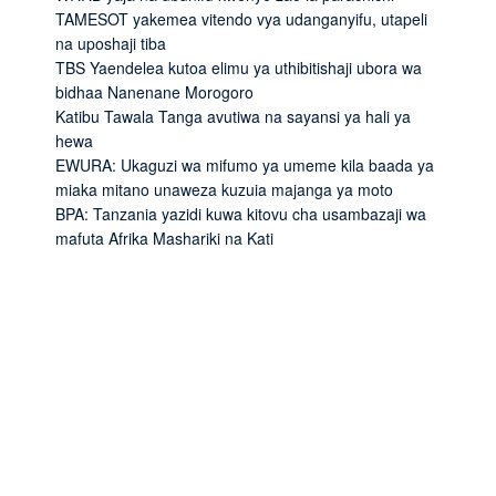
TAMESOT yakemea vitendo vya udanganyifu, utapeli
na uposhaji tiba
TBS Yaendelea kutoa elimu ya uthibitishaji ubora wa
bidhaa Nanenane Morogoro
Katibu Tawala Tanga avutiwa na sayansi ya hali ya
hewa
EWURA: Ukaguzi wa mifumo ya umeme kila baada ya
miaka mitano unaweza kuzuia majanga ya moto
BPA: Tanzania yazidi kuwa kitovu cha usambazaji wa
mafuta Afrika Mashariki na Kati