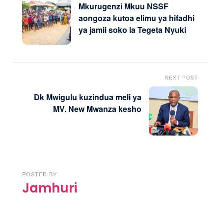
Mkurugenzi Mkuu NSSF
aongoza kutoa elimu ya hifadhi
ya jamii soko la Tegeta Nyuki
NEXT POST
Dk Mwigulu kuzindua meli ya
MV. New Mwanza kesho
POSTED BY
Jamhuri