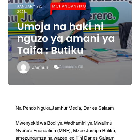
JANUARY 22,
MCHANGANYIKO
2026
Umoja na haki ni
nguzo ya amani ya
Taifa : Butiku
On
Comments Off
Jamhuri
Umoja
Na
Haki
Ni
Nguzo
Ya
Amani
Na Pendo Nguka,JamhuriMedia, Dar es Salaam
Ya
Taifa
Mwenyekiti wa Bodi ya Wadhamini ya Mwalimu
:
Butiku
Nyerere Foundation (MNF), Mzee Joseph Butiku,
amezungumza na wazee leo jijini Dar es Salaam