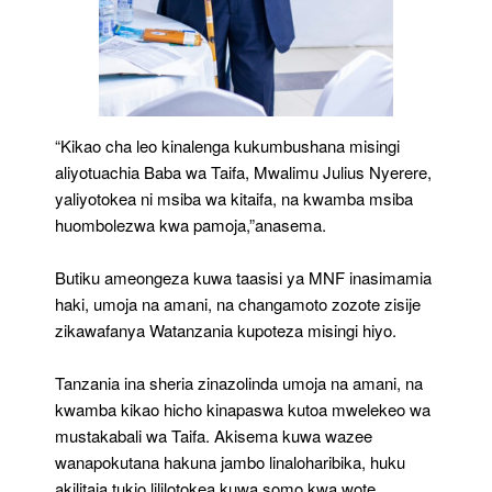
“Kikao cha leo kinalenga kukumbushana misingi
aliyotuachia Baba wa Taifa, Mwalimu Julius Nyerere,
yaliyotokea ni msiba wa kitaifa, na kwamba msiba
huombolezwa kwa pamoja,”anasema.
Butiku ameongeza kuwa taasisi ya MNF inasimamia
haki, umoja na amani, na changamoto zozote zisije
zikawafanya Watanzania kupoteza misingi hiyo.
Tanzania ina sheria zinazolinda umoja na amani, na
kwamba kikao hicho kinapaswa kutoa mwelekeo wa
mustakabali wa Taifa. Akisema kuwa wazee
wanapokutana hakuna jambo linaloharibika, huku
akilitaja tukio lililotokea kuwa somo kwa wote.