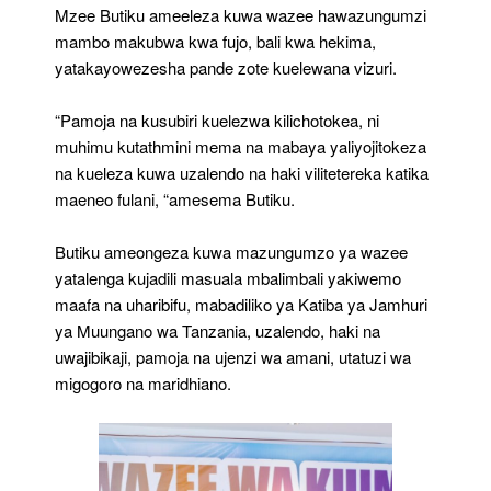
Mzee Butiku ameeleza kuwa wazee hawazungumzi
mambo makubwa kwa fujo, bali kwa hekima,
yatakayowezesha pande zote kuelewana vizuri.
“Pamoja na kusubiri kuelezwa kilichotokea, ni
muhimu kutathmini mema na mabaya yaliyojitokeza
na kueleza kuwa uzalendo na haki vilitetereka katika
maeneo fulani, “amesema Butiku.
Butiku ameongeza kuwa mazungumzo ya wazee
yatalenga kujadili masuala mbalimbali yakiwemo
maafa na uharibifu, mabadiliko ya Katiba ya Jamhuri
ya Muungano wa Tanzania, uzalendo, haki na
uwajibikaji, pamoja na ujenzi wa amani, utatuzi wa
migogoro na maridhiano.