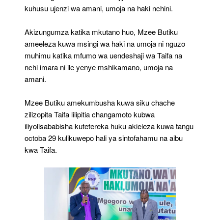
kuhusu ujenzi wa amani, umoja na haki nchini.
Akizungumza katika mkutano huo, Mzee Butiku
ameeleza kuwa msingi wa haki na umoja ni nguzo
muhimu katika mfumo wa uendeshaji wa Taifa na
nchi imara ni ile yenye mshikamano, umoja na
amani.
Mzee Butiku amekumbusha kuwa siku chache
zilizopita Taifa lilipitia changamoto kubwa
iliyolisababisha kutetereka huku akieleza kuwa tangu
octoba 29 kulikuwepo hali ya sintofahamu na aibu
kwa Taifa.