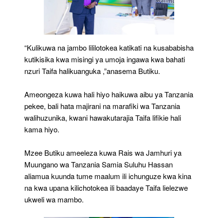
“Kulikuwa na jambo lililotokea katikati na kusababisha
kutikisika kwa misingi ya umoja ingawa kwa bahati
nzuri Taifa halikuanguka ,”anasema Butiku.
Ameongeza kuwa hali hiyo haikuwa aibu ya Tanzania
pekee, bali hata majirani na marafiki wa Tanzania
walihuzunika, kwani hawakutarajia Taifa lifikie hali
kama hiyo.
Mzee Butiku ameeleza kuwa Rais wa Jamhuri ya
Muungano wa Tanzania Samia Suluhu Hassan
aliamua kuunda tume maalum ili ichunguze kwa kina
na kwa upana kilichotokea ili baadaye Taifa lielezwe
ukweli wa mambo.