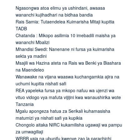
Ngasongwa atoa elimu ya ushindani, awaasa
wananchi kujihadhari na bidhaa bandia
Rais Samia: Tutaendelea Kuimarisha Mitaji kupitia
TADB
Chatanda : Mikopo asilimia 10 imebadili maisha ya
wananchi Mbalizi
Mhandisi Swedi: Nanenane ni fursa ya kuimarisha
sekta ya madini
Msajili wa Hazina ateta na Rais wa Benki ya Biashara
na Maendeleo
Wanawake na vijana waaswa kuchangamkia ajira na
uchumi kupitia nishati safi
REA yapeleka fursa ya mkopo nafuu wa ujenzi wa
vituo vidogo vya mafuta vijijini kwa wanaushirika wote
Tanzania
Mgalu apongeza hatua za Serikali kuhamasisha
matumizi ya nishati safi ya kupikia
Chongolo aitaka NIRC kukamilisha ugawaji wa pampu
za umwagiliaji
WRRB yaja na ubunifu kwenye zao la parachichi