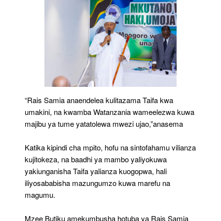
“Rais Samia anaendelea kulitazama Taifa kwa
umakini, na kwamba Watanzania wameelezwa kuwa
majibu ya tume yatatolewa mwezi ujao,”anasema
Katika kipindi cha mpito, hofu na sintofahamu vilianza
kujitokeza, na baadhi ya mambo yaliyokuwa
yakiunganisha Taifa yalianza kuogopwa, hali
iliyosababisha mazungumzo kuwa marefu na
magumu.
Mzee Butiku amekumbusha hotuba ya Rais Samia