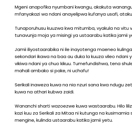
Mgeni anapofika nyumbani kwangu, akakuta wanangu 
mfanyakazi wa ndani anayelipwa kufanya usafi, atakuwa 
Tunaporuhusu kuuzwa kwa mitumba, vyakula na vitu vi
tunavunja moja ya misingi ya ustaarabu katika jamii y
Jamii iliyostaarabika ni ile inayotenga maeneo kuling
sekondari ikawa na baa au duka la kuuza vileo ndani y
vikiwa ndani ya chuo kikuu. Tumefundishwa, tena shu
mahali ambako si pake, ni uchafu!
Serikali inaweza kuwa na nia nzuri sana kwa ndugu z
kuwa na athari kubwa zaidi.
Wananchi sharti wazoezwe kuwa wastaarabu. Hilo lil
kazi kuu za Serikali za Mitaa ni kutunga na kusima
mengine, kulinda ustaarabu katika jamii yetu.