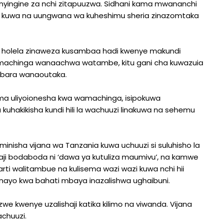
a nyingine za nchi zitapuuzwa. Sidhani kama mwananchi
a kuwa na uungwana wa kuheshimu sheria zinazomtaka
 holela zinaweza kusambaa hadi kwenye makundi
achinga wanaachwa watambe, kitu gani cha kuwazuia
abara wanaoutaka.
ma uliyoionesha kwa wamachinga, isipokuwa
uhakikisha kundi hili la wachuuzi linakuwa na sehemu
minisha vijana wa Tanzania kuwa uchuuzi si suluhisho la
ji bodaboda ni ‘dawa ya kutuliza maumivu’, na kamwe
harti walitambue na kulisema wazi wazi kuwa nchi hii
nayo kwa bahati mbaya inazalishwa ughaibuni.
we kwenye uzalishaji katika kilimo na viwanda. Vijana
chuuzi.