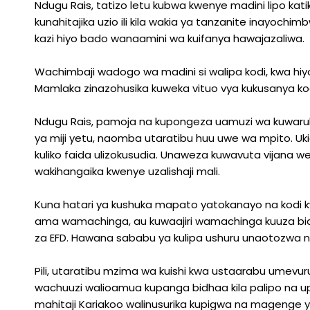
Ndugu Rais, tatizo letu kubwa kwenye madini lipo kat
kunahitajika uzio ili kila wakia ya tanzanite inayochim
kazi hiyo bado wanaamini wa kuifanya hawajazaliwa.
Wachimbaji wadogo wa madini si walipa kodi, kwa hiyo
Mamlaka zinazohusika kuweka vituo vya kukusanya kod
Ndugu Rais, pamoja na kupongeza uamuzi wa kuwar
ya miji yetu, naomba utaratibu huu uwe wa mpito. 
kuliko faida ulizokusudia. Unaweza kuwavuta vijana we
wakihangaika kwenye uzalishaji mali.
Kuna hatari ya kushuka mapato yatokanayo na ko
ama wamachinga, au kuwaajiri wamachinga kuuza b
za EFD. Hawana sababu ya kulipa ushuru unaotozwa na m
Pili, utaratibu mzima wa kuishi kwa ustaarabu ume
wachuuzi walioamua kupanga bidhaa kila palipo na up
mahitaji Kariakoo walinusurika kupigwa na mageng