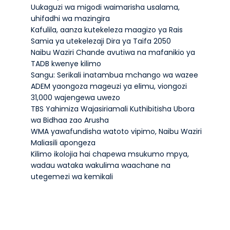
Uukaguzi wa migodi waimarisha usalama,
uhifadhi wa mazingira
Kafulila, aanza kutekeleza maagizo ya Rais
Samia ya utekelezaji Dira ya Taifa 2050
Naibu Waziri Chande avutiwa na mafanikio ya
TADB kwenye kilimo
Sangu: Serikali inatambua mchango wa wazee
ADEM yaongoza mageuzi ya elimu, viongozi
31,000 wajengewa uwezo
TBS Yahimiza Wajasiriamali Kuthibitisha Ubora
wa Bidhaa zao Arusha
WMA yawafundisha watoto vipimo, Naibu Waziri
Maliasili apongeza
Kilimo ikolojia hai chapewa msukumo mpya,
wadau wataka wakulima waachane na
utegemezi wa kemikali