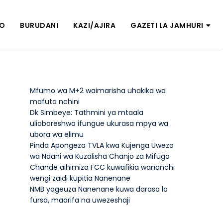
ZO
BURUDANI
KAZI/AJIRA
GAZETI LA JAMHURI
Mfumo wa M+2 waimarisha uhakika wa
mafuta nchini
Dk Simbeye: Tathmini ya mtaala
ulioboreshwa ifungue ukurasa mpya wa
ubora wa elimu
Pinda Apongeza TVLA kwa Kujenga Uwezo
wa Ndani wa Kuzalisha Chanjo za Mifugo
Chande aihimiza FCC kuwafikia wananchi
wengi zaidi kupitia Nanenane
NMB yageuza Nanenane kuwa darasa la
fursa, maarifa na uwezeshaji