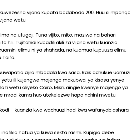
uwezesha vijana kupata bodaboda 200. Huu si mpango
vijana wetu.
imo na ufugaji. Tuna vijito, mito, maziwa na bahari
ili. Tujitahidi kubadili akili za vijana wetu kuanzia
kuamini elimu ni ya shahada, na kuamua kupuuza elimu
 Taifa.
kuwapatia ajira mbadala kwa sasa, Rais achukue uamuzi
i yetu ili kujengwe majengo makubwa, ya kisasa yenye
zi wetu aliyeko Cairo, Misri, aingie kwenye majengo ya
ye mradi kama huo utekelezwe hapa nchini mwetu.
ipa kodi – kuanzia kwa wachuuzi hadi kwa wafanyabiashara
inafikia hatua ya kuwa sekta rasmi. Kupigia debe
nia waliokuwa wameanza kupata mwamko wa kulipa