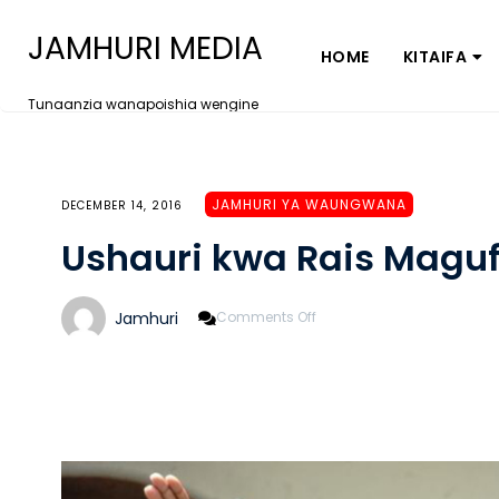
JAMHURI MEDIA
HOME
KITAIFA
Tunaanzia wanapoishia wengine
JAMHURI YA WAUNGWANA
DECEMBER 14, 2016
Ushauri kwa Rais Maguf
On
Jamhuri
Comments Off
Ushauri
Kwa
Rais
Magufuli