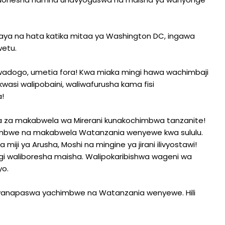
ya na hata katika mitaa ya Washington DC, ingawa
wetu.
wadogo, umetia fora! Kwa miaka mingi hawa wachimbaji
wasi walipobaini, waliwafurusha kama fisi
!
ala za makabwela wa Mirerani kunakochimbwa tanzanite!
chimbwe na makabwela Watanzania wenyewe kwa sululu.
miji ya Arusha, Moshi na mingine ya jirani ilivyostawi!
ngi waliboresha maisha. Walipokaribishwa wageni wa
yo.
e yanapaswa yachimbwe na Watanzania wenyewe. Hili