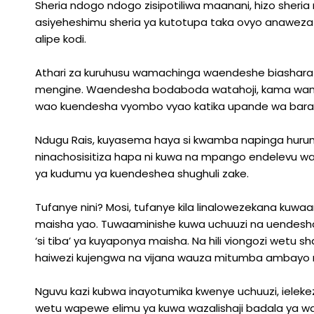
Sheria ndogo ndogo zisipotiliwa maanani, hizo sheri
asiyeheshimu sheria ya kutotupa taka ovyo anawez
alipe kodi.
Athari za kuruhusu wamachinga waendeshe biashara
mengine. Waendesha bodaboda watahoji, kama wam
wao kuendesha vyombo vyao katika upande wa bar
Ndugu Rais, kuyasema haya si kwamba napinga huru
ninachosisitiza hapa ni kuwa na mpango endelevu wa k
ya kudumu ya kuendeshea shughuli zake.
Tufanye nini? Mosi, tufanye kila linalowezekana kuwaa
maisha yao. Tuwaaminishe kuwa uchuuzi na uendesha
‘si tiba’ ya kuyaponya maisha. Na hili viongozi wetu s
haiwezi kujengwa na vijana wauza mitumba ambayo 
Nguvu kazi kubwa inayotumika kwenye uchuuzi, ielekez
wetu wapewe elimu ya kuwa wazalishaji badala ya wa