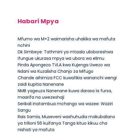
Habari Mpya
Mfumo wa M+2 waimarisha uhakika wa mafuta
nchini
Dk Simbeye: Tathmini ya mtaala ulioboreshwa
ifungue ukurasa mpya wa ubora wa elimu
Pinda Apongeza TVLA kwa Kujenga Uwezo wa
Ndani wa Kuzalisha Chanjo za Mifugo
Chande aihimiza FCC kuwafikia wananchi wengi
zaidi kupitia Nanenane
NMB yageuza Nanenane kuwa darasa la fursa,
maarifa na uwezeshaji
Serikali inatambua mchango wa wazee: Waziri
Sangu
Rais Samia, Museveni washuhudia makubaliano
ya trilioni 56 kuifanya Tanga kituo kikuu cha
nishati ya mafuta