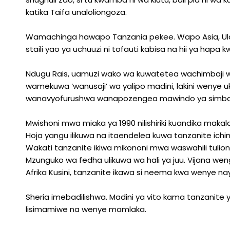
katika Taifa unaloliongoza.
Wamachinga hawapo Tanzania pekee. Wapo Asia, Ula
staili yao ya uchuuzi ni tofauti kabisa na hii ya hapa k
Ndugu Rais, uamuzi wako wa kuwatetea wachimbaji 
wamekuwa ‘wanusaji’ wa yalipo madini, lakini wenye uk
wanavyofurushwa wanapozengea mawindo ya simba
Mwishoni mwa miaka ya 1990 nilishiriki kuandika mak
Hoja yangu ilikuwa na itaendelea kuwa tanzanite i
Wakati tanzanite ikiwa mikononi mwa waswahili tuliona 
Mzunguko wa fedha ulikuwa wa hali ya juu. Vijana we
Afrika Kusini, tanzanite ikawa si neema kwa wenye na
Sheria imebadilishwa. Madini ya vito kama tanzanit
lisimamiwe na wenye mamlaka.