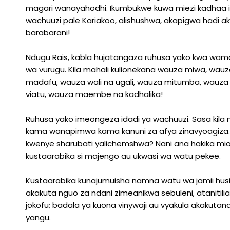
magari wanayahodhi. Ikumbukwe kuwa miezi kadhaa iliy
wachuuzi pale Kariakoo, alishushwa, akapigwa hadi ak
barabarani!
Ndugu Rais, kabla hujatangaza ruhusa yako kwa wamach
wa vurugu. Kila mahali kulionekana wauza miwa, wa
madafu, wauza wali na ugali, wauza mitumba, wauza 
viatu, wauza maembe na kadhalika!
Ruhusa yako imeongeza idadi ya wachuuzi. Sasa kila 
kama wanapimwa kama kanuni za afya zinavyoagiza.
kwenye sharubati yalichemshwa? Nani ana hakika 
kustaarabika si majengo au ukwasi wa watu pekee.
Kustaarabika kunajumuisha namna watu wa jamii hus
akakuta nguo za ndani zimeanikwa sebuleni, ataniti
jokofu; badala ya kuona vinywaji au vyakula akakutana n
yangu.