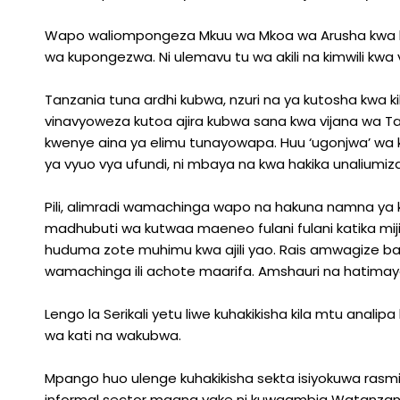
Wapo waliompongeza Mkuu wa Mkoa wa Arusha kwa k
wa kupongezwa. Ni ulemavu tu wa akili na kimwili kwa 
Tanzania tuna ardhi kubwa, nzuri na ya kutosha kwa kil
vinavyoweza kutoa ajira kubwa sana kwa vijana wa Taifa h
kwenye aina ya elimu tunayowapa. Huu ‘ugonjwa’ wa 
ya vyuo vya ufundi, ni mbaya na kwa hakika unaliumiza
Pili, alimradi wamachinga wapo na hakuna namna ya 
madhubuti wa kutwaa maeneo fulani fulani katika mij
huduma zote muhimu kwa ajili yao. Rais amwagize balo
wamachinga ili achote maarifa. Amshauri na hatima
Lengo la Serikali yetu liwe kuhakikisha kila mtu anal
wa kati na wakubwa.
Mpango huo ulenge kuhakikisha sekta isiyokuwa rasmi 
informal sector maana yake ni kuwaambia Watanza