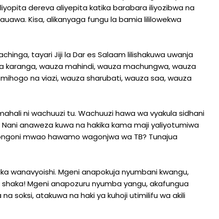
opita dereva aliyepita katika barabara iliyozibwa na
auawa. Kisa, alikanyaga fungu la bamia lililowekwa
inga, tayari Jiji la Dar es Salaam lilishakuwa uwanja
uza karanga, wauza mahindi, wauza machungwa, wauza
mihogo na viazi, wauza sharubati, wauza saa, wauza
mahali ni wachuuzi tu. Wachuuzi hawa wa vyakula sidhani
 Nani anaweza kuwa na hakika kama maji yaliyotumiwa
miongoni mwao hawamo wagonjwa wa TB? Tunajua
ika wanavyoishi. Mgeni anapokuja nyumbani kwangu,
lia shaka! Mgeni anapozuru nyumba yangu, akafungua
a soksi, atakuwa na haki ya kuhoji utimilifu wa akili