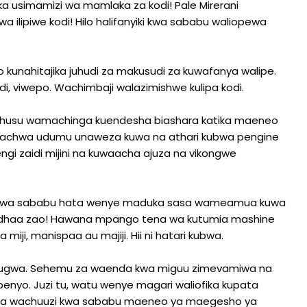
ika usimamizi wa mamlaka za kodi! Pale Mirerani
bwa ilipiwe kodi! Hilo halifanyiki kwa sababu waliopewa
 kunahitajika juhudi za makusudi za kuwafanya walipe.
i, viwepo. Wachimbaji walazimishwe kulipa kodi.
uhusu wamachinga kuendesha biashara katika maeneo
Ukiachwa udumu unaweza kuwa na athari kubwa pengine
ngi zaidi mijini na kuwaacha ajuza na vikongwe
di kwa sababu hata wenye maduka sasa wameamua kuwa
idhaa zao! Hawana mpango tena wa kutumia mashine
iji, manispaa au majiji. Hii ni hatari kubwa.
vurugwa. Sehemu za waenda kwa miguu zimevamiwa na
enyo. Juzi tu, watu wenye magari waliofika kupata
e ya wachuuzi kwa sababu maeneo ya maegesho ya