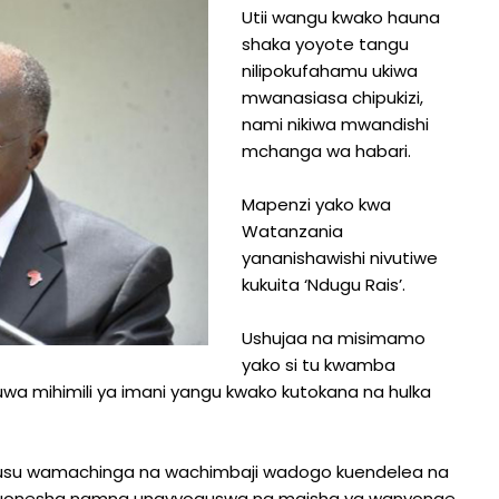
Utii wangu kwako hauna
shaka yoyote tangu
nilipokufahamu ukiwa
mwanasiasa chipukizi,
nami nikiwa mwandishi
mchanga wa habari.
Mapenzi yako kwa
Watanzania
yananishawishi nivutiwe
kukuita ‘Ndugu Rais’.
Ushujaa na misimamo
yako si tu kwamba
ekuwa mihimili ya imani yangu kwako kutokana na hulka
aruhusu wamachinga na wachimbaji wadogo kuendelea na
i wa kuonesha namna unavyoguswa na maisha ya wanyonge