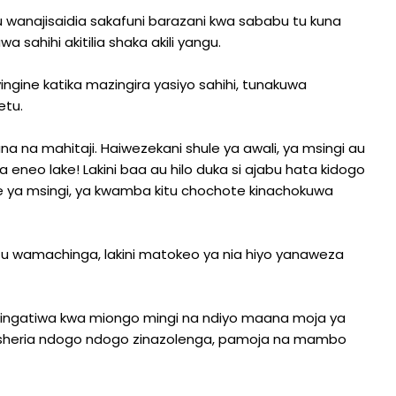
wanajisaidia sakafuni barazani kwa sababu tu kuna
sahihi akitilia shaka akili yangu.
ngine katika mazingira yasiyo sahihi, tunakuwa
etu.
ana na mahitaji. Haiwezekani shule ya awali, ya msingi au
a eneo lake! Lakini baa au hilo duka si ajabu hata kidogo
le ya msingi, ya kwamba kitu chochote kinachokuwa
etu wamachinga, lakini matokeo ya nia hiyo yanaweza
izingatiwa kwa miongo mingi na ndiyo maana moja ya
mia sheria ndogo ndogo zinazolenga, pamoja na mambo