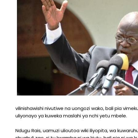
vilinishawishi nivutiwe na uongozi wako, bali pia vim
uliyonayo ya kuweka maslahi ya nchi yetu mbele.
Ndugu Rais, uamuzi ulioutoa wiki iliyopita, wa kuw
shughuli zao, si tu kwamba ni wa kiutu, bali pia n