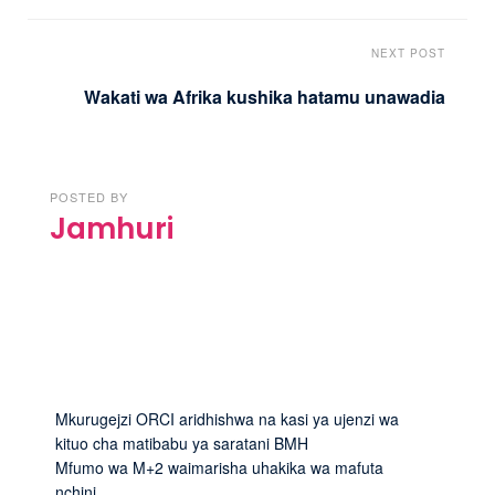
NEXT POST
Wakati wa Afrika kushika hatamu unawadia
POSTED BY
Jamhuri
Mkurugejzi ORCI aridhishwa na kasi ya ujenzi wa
kituo cha matibabu ya saratani BMH
Mfumo wa M+2 waimarisha uhakika wa mafuta
nchini