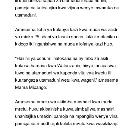
ili kuendeleza sanaa za utamaduni hapa nchini,
pamoja na kutoa ajira kwa vijana wenye mwamko na
utamaduni.
Amesema licha ya kufanya kazi kwa muda wa zaidi
ya miaka 25 ndani ya tasnia sanaa, lakini mafaniko ni
kidogo ikilinganishwa na muda aliofanya kazi hizo.
“Hali hii ya uchumi inatokana na nyimbo za asili
kukosa hamasa kwa Watanzania, hivyo tunapaswa
tuwe na utamaduni wa kupenda vitu vya kwetu ili
kuutangaza utamaduni wetu kwa wageni,” amesema
Mama Mipango.
Amesema amekuwa akiimba mashairi kwa muda
mrefu, huku akibainisha kuwa uimbaji wa mashairi
unahitajika umakini pamoja na mpangilio wenye vina
pamoja na maudhui, ili kuleta mvuto kwa wasikilizaji.