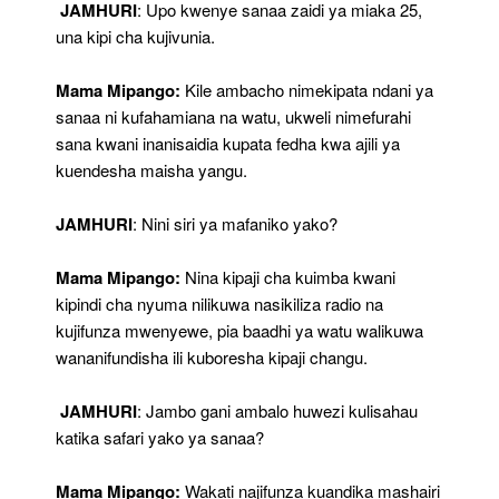
JAMHURI
: Upo kwenye sanaa zaidi ya miaka 25,
una kipi cha kujivunia.
Mama Mipango:
Kile ambacho nimekipata ndani ya
sanaa ni kufahamiana na watu, ukweli nimefurahi
sana kwani inanisaidia kupata fedha kwa ajili ya
kuendesha maisha yangu.
JAMHURI
: Nini siri ya mafaniko yako?
Mama Mipango:
Nina kipaji cha kuimba kwani
kipindi cha nyuma nilikuwa nasikiliza radio na
kujifunza mwenyewe, pia baadhi ya watu walikuwa
wananifundisha ili kuboresha kipaji changu.
JAMHURI
: Jambo gani ambalo huwezi kulisahau
katika safari yako ya sanaa?
Mama Mipango:
Wakati najifunza kuandika mashairi