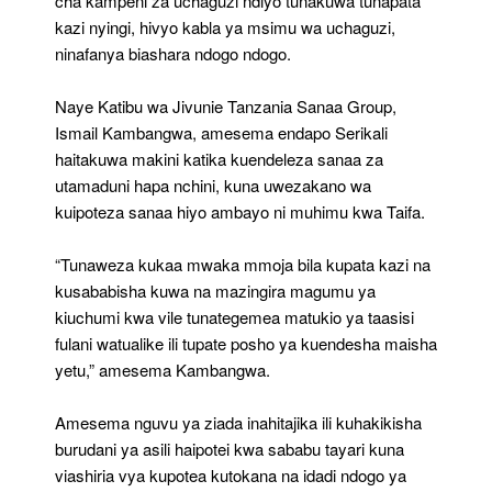
cha kampeni za uchaguzi ndiyo tunakuwa tunapata
kazi nyingi, hivyo kabla ya msimu wa uchaguzi,
ninafanya biashara ndogo ndogo.
Naye Katibu wa Jivunie Tanzania Sanaa Group,
Ismail Kambangwa, amesema endapo Serikali
haitakuwa makini katika kuendeleza sanaa za
utamaduni hapa nchini, kuna uwezakano wa
kuipoteza sanaa hiyo ambayo ni muhimu kwa Taifa.
“Tunaweza kukaa mwaka mmoja bila kupata kazi na
kusababisha kuwa na mazingira magumu ya
kiuchumi kwa vile tunategemea matukio ya taasisi
fulani watualike ili tupate posho ya kuendesha maisha
yetu,” amesema Kambangwa.
Amesema nguvu ya ziada inahitajika ili kuhakikisha
burudani ya asili haipotei kwa sababu tayari kuna
viashiria vya kupotea kutokana na idadi ndogo ya