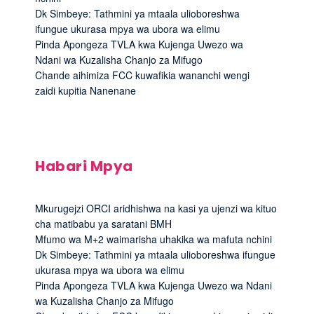
Dk Simbeye: Tathmini ya mtaala ulioboreshwa
ifungue ukurasa mpya wa ubora wa elimu
Pinda Apongeza TVLA kwa Kujenga Uwezo wa
Ndani wa Kuzalisha Chanjo za Mifugo
Chande aihimiza FCC kuwafikia wananchi wengi
zaidi kupitia Nanenane
Habari Mpya
Mkurugejzi ORCI aridhishwa na kasi ya ujenzi wa kituo
cha matibabu ya saratani BMH
Mfumo wa M+2 waimarisha uhakika wa mafuta nchini
Dk Simbeye: Tathmini ya mtaala ulioboreshwa ifungue
ukurasa mpya wa ubora wa elimu
Pinda Apongeza TVLA kwa Kujenga Uwezo wa Ndani
wa Kuzalisha Chanjo za Mifugo