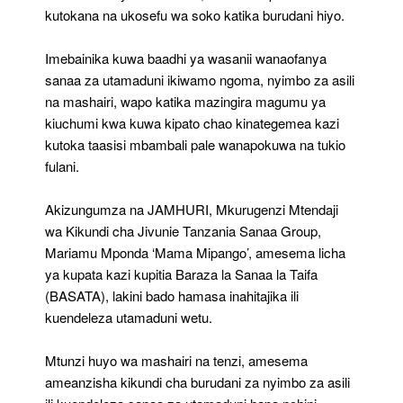
kutokana na ukosefu wa soko katika burudani hiyo.
Imebainika kuwa baadhi ya wasanii wanaofanya
sanaa za utamaduni ikiwamo ngoma, nyimbo za asili
na mashairi, wapo katika mazingira magumu ya
kiuchumi kwa kuwa kipato chao kinategemea kazi
kutoka taasisi mbambali pale wanapokuwa na tukio
fulani.
Akizungumza na JAMHURI, Mkurugenzi Mtendaji
wa Kikundi cha Jivunie Tanzania Sanaa Group,
Mariamu Mponda ‘Mama Mipango’, amesema licha
ya kupata kazi kupitia Baraza la Sanaa la Taifa
(BASATA), lakini bado hamasa inahitajika ili
kuendeleza utamaduni wetu.
Mtunzi huyo wa mashairi na tenzi, amesema
ameanzisha kikundi cha burudani za nyimbo za asili