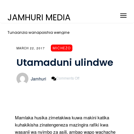
JAMHURI MEDIA
Tunaanzia wanapoishia wengine
MICHEZO
MARCH 22, 2017
Utamaduni ulindwe
On
Comments Off
Jamhuri
Utamaduni
Ulindwe
Mamlaka husika zimetakiwa kuwa makini katika
kuhakikisha zinatengeneza mazingira rafiki kwa
wasanii wa nyimbo za asili, ambao wapo wachache