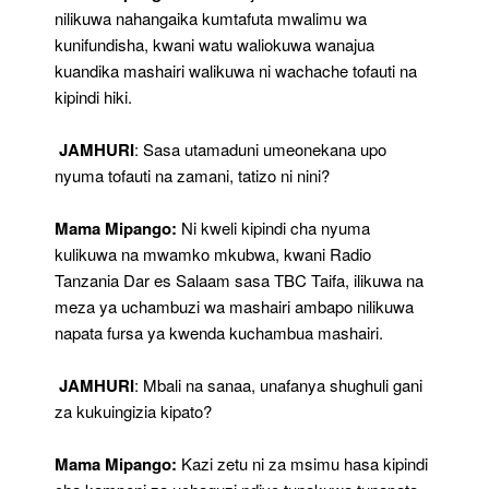
nilikuwa nahangaika kumtafuta mwalimu wa
kunifundisha, kwani watu waliokuwa wanajua
kuandika mashairi walikuwa ni wachache tofauti na
kipindi hiki.
JAMHURI
: Sasa utamaduni umeonekana upo
nyuma tofauti na zamani, tatizo ni nini?
Mama Mipango:
Ni kweli kipindi cha nyuma
kulikuwa na mwamko mkubwa, kwani Radio
Tanzania Dar es Salaam sasa TBC Taifa, ilikuwa na
meza ya uchambuzi wa mashairi ambapo nilikuwa
napata fursa ya kwenda kuchambua mashairi.
JAMHURI
: Mbali na sanaa, unafanya shughuli gani
za kukuingizia kipato?
Mama Mipango:
Kazi zetu ni za msimu hasa kipindi