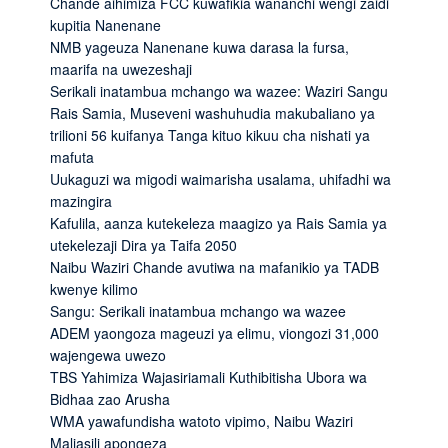
Chande aihimiza FCC kuwafikia wananchi wengi zaidi
kupitia Nanenane
NMB yageuza Nanenane kuwa darasa la fursa,
maarifa na uwezeshaji
Serikali inatambua mchango wa wazee: Waziri Sangu
Rais Samia, Museveni washuhudia makubaliano ya
trilioni 56 kuifanya Tanga kituo kikuu cha nishati ya
mafuta
Uukaguzi wa migodi waimarisha usalama, uhifadhi wa
mazingira
Kafulila, aanza kutekeleza maagizo ya Rais Samia ya
utekelezaji Dira ya Taifa 2050
Naibu Waziri Chande avutiwa na mafanikio ya TADB
kwenye kilimo
Sangu: Serikali inatambua mchango wa wazee
ADEM yaongoza mageuzi ya elimu, viongozi 31,000
wajengewa uwezo
TBS Yahimiza Wajasiriamali Kuthibitisha Ubora wa
Bidhaa zao Arusha
WMA yawafundisha watoto vipimo, Naibu Waziri
Maliasili apongeza