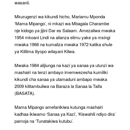
wasanii.
Mkurugenzi wa kikundi hicho, Mariamu Mponda
‘Mama Mipango’, ni mkazi wa Mbagala Charambe
nje kidogo ya jijini Dar es Salaam. Amezaliwa mwaka
1954 mkoani Lindi na alianza elimu yake ya msingi
mwaka 1966 na kumaliza mwaka 1972 katika shule
ya Kililima iliyopo wilayani Kilwa.
Mwaka 1984 alijiunga na kazi ya sanaa ya utunzi wa
mashairi na tenzi ambayo imemwezesha kumiliki
kikundi cha sanaa ya utamaduni ambapo mwaka
2009 kilitambuliwa na Baraza la Sanaa la Taifa
(BASATA).
Mama Mipango amefanikiwa kutunga mashairi
kadhaa ikiwamo ‘Sanaa ya Kazi’, ‘Kiswahili ndiyo dira’
pamoja na ‘Tunatakiwa kutubu’.