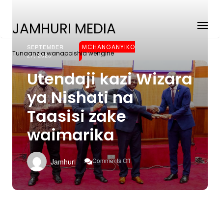
JAMHURI MEDIA
SEPTEMBER
MCHANGANYIKO
Tunaanzia wanapoishia wengine
27, 2025
Utendaji kazi Wizara
ya Nishati na
Taasisi zake
waimarika
On
Comments Off
Jamhuri
Utendaji
Kazi
Wizara
Ya
Nishati
Na