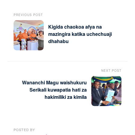
PREVIOUS POST
Kigida chaokoa afya na
mazingira katika uchechuaji
dhahabu
NEXT POST
Wananchi Magu waishukuru
Serikali kuwapatia hati za
hakimiliki za kimila
POSTED BY