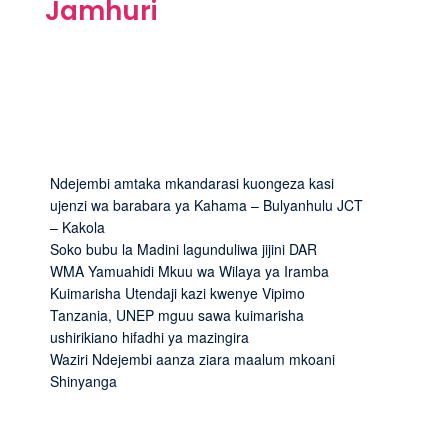
Jamhuri
Ndejembi amtaka mkandarasi kuongeza kasi
ujenzi wa barabara ya Kahama – Bulyanhulu JCT
– Kakola
Soko bubu la Madini lagunduliwa jijini DAR
WMA Yamuahidi Mkuu wa Wilaya ya Iramba
Kuimarisha Utendaji kazi kwenye Vipimo
Tanzania, UNEP mguu sawa kuimarisha
ushirikiano hifadhi ya mazingira
Waziri Ndejembi aanza ziara maalum mkoani
Shinyanga