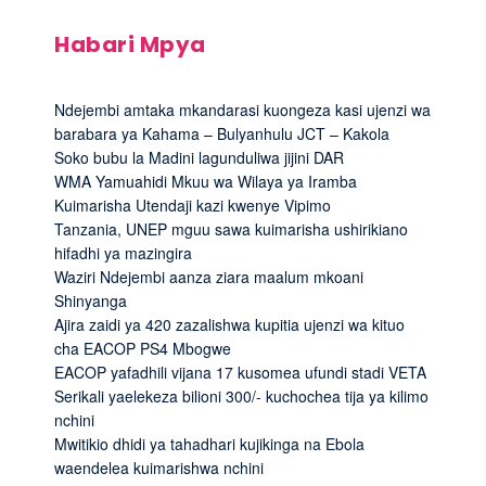
Habari Mpya
Ndejembi amtaka mkandarasi kuongeza kasi ujenzi wa
barabara ya Kahama – Bulyanhulu JCT – Kakola
Soko bubu la Madini lagunduliwa jijini DAR
WMA Yamuahidi Mkuu wa Wilaya ya Iramba
Kuimarisha Utendaji kazi kwenye Vipimo
Tanzania, UNEP mguu sawa kuimarisha ushirikiano
hifadhi ya mazingira
Waziri Ndejembi aanza ziara maalum mkoani
Shinyanga
Ajira zaidi ya 420 zazalishwa kupitia ujenzi wa kituo
cha EACOP PS4 Mbogwe
EACOP yafadhili vijana 17 kusomea ufundi stadi VETA
Serikali yaelekeza bilioni 300/- kuchochea tija ya kilimo
nchini
Mwitikio dhidi ya tahadhari kujikinga na Ebola
waendelea kuimarishwa nchini