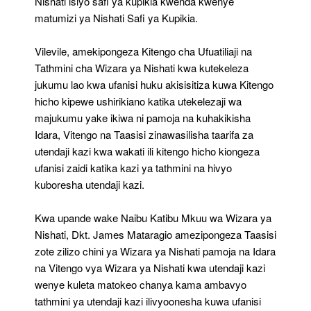
Nishati isiyo safi ya kupikia kwenda kwenye
matumizi ya Nishati Safi ya Kupikia.
Vilevile, amekipongeza Kitengo cha Ufuatiliaji na
Tathmini cha Wizara ya Nishati kwa kutekeleza
jukumu lao kwa ufanisi huku akisisitiza kuwa Kitengo
hicho kipewe ushirikiano katika utekelezaji wa
majukumu yake ikiwa ni pamoja na kuhakikisha
Idara, Vitengo na Taasisi zinawasilisha taarifa za
utendaji kazi kwa wakati ili kitengo hicho kiongeza
ufanisi zaidi katika kazi ya tathmini na hivyo
kuboresha utendaji kazi.
Kwa upande wake Naibu Katibu Mkuu wa Wizara ya
Nishati, Dkt. James Mataragio amezipongeza Taasisi
zote zilizo chini ya Wizara ya Nishati pamoja na Idara
na Vitengo vya Wizara ya Nishati kwa utendaji kazi
wenye kuleta matokeo chanya kama ambavyo
tathmini ya utendaji kazi ilivyoonesha kuwa ufanisi