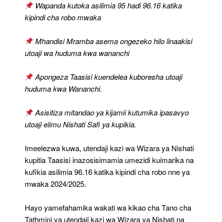
Taasisi
Wapanda kutoka asilimia 95 hadi 96.16 katika
Zake
kipindi cha robo mwaka
Waimarika
Mhandisi Mramba asema ongezeko hilo linaakisi
utoaji wa huduma kwa wananchi
Apongeza Taasisi kuendelea kuboresha utoaji
huduma kwa Wananchi.
Asisitiza mitandao ya kijamii kutumika ipasavyo
utoaji elimu Nishati Safi ya kupikia.
Imeelezwa kuwa, utendaji kazi wa Wizara ya Nishati
kupitia Taasisi inazosisimamia umezidi kuimarika na
kufikia asilimia 96.16 katika kipindi cha robo nne ya
mwaka 2024/2025.
Hayo yamefahamika wakati wa kikao cha Tano cha
Tathmini ya utendaji kazi wa Wizara ya Nishati na