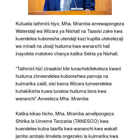
Kufuatia tathmini hiyo, Mha. Mramba amewapongeza
Watendaji wa Wizara ya Nishati na Taasisi zake kwa
kuendelea kuboresha utendaji kazi kupitia utekelezaji
wa miradi na utoaji huduma kwa wananchi hali
inayoleta matokeo chanya katika Sekta ya Nishati.
“Tathmini hizi zinaakisi kile tunachokitekeleza kwani
huduma zimeendelea kuboreshwa pamoja na
kuimarika zaidi, sisi kama Wizara tumeendelea
kuhakikisha kuwa tunatoa huduma bora kwa
wananchi”.Ameeleza Mha. Mramba
Katika kikao hicho, Mha. Mramba amelipongeza
Shirika la Umeme Tanzania (TANESCO) kwa
kuendelea kutoa taarifa kwa wananchi kwa wakati
jambo ambalo limeleta ongezeko la kuimarika kwa