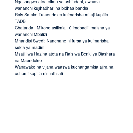
Ngasongwa atoa elimu ya ushindani, awaasa
wananchi kujihadhari na bidhaa bandia
Rais Samia: Tutaendelea kuimarisha mitaji kupitia
TADB
Chatanda : Mikopo asilimia 10 imebadili maisha ya
wananchi Mbalizi
Mhandisi Swedi: Nanenane ni fursa ya kuimarisha
sekta ya madini
Msajili wa Hazina ateta na Rais wa Benki ya Biashara
na Maendeleo
Wanawake na vijana waaswa kuchangamkia ajira na
uchumi kupitia nishati safi