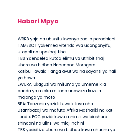
Habari Mpya
WRRB yaja na ubunifu kwenye zao la parachichi
TAMESOT yakemea vitendo vya udanganyifu,
utapeli na uposhaji tiba
TBS Yaendelea kutoa elimu ya uthibitishaji
ubora wa bidhaa Nanenane Morogoro
Katibu Tawala Tanga avutiwa na sayansi ya hali
ya hewa
EWURA: Ukaguzi wa mifumo ya umeme kila
baada ya miaka mitano unaweza kuzuia
majanga ya moto
BPA: Tanzania yazidi kuwa kitovu cha
usambazaji wa mafuta Afrika Mashariki na Kati
Londo: FCC yazidi kuwa mhimili wa biashara
shindani na ulinzi wa mlaji nchini
TBS yasisitiza ubora wa bidhaa kuwa chachu ya