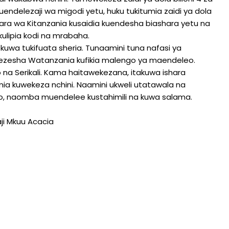
 na uendelezaji wa migodi yetu, huku tukitumia zaidi ya dola
ashara wa Kitanzania kusaidia kuendesha biashara yetu na
) kulipia kodi na mrabaha.
kuwa tukifuata sheria. Tunaamini tuna nafasi ya
 kuwezesha Watanzania kufikia malengo ya maendeleo.
a Serikali. Kama haitawekezana, itakuwa ishara
 kuwekeza nchini. Naamini ukweli utatawala na
hiyo, naomba muendelee kustahimili na kuwa salama.
aji Mkuu Acacia