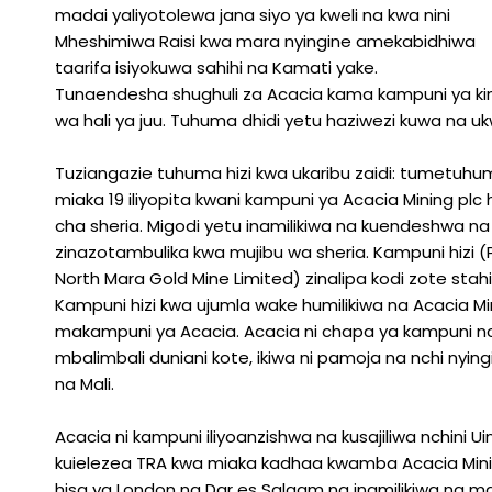
madai yaliyotolewa jana siyo ya kweli na kwa nini
Mheshimiwa Raisi kwa mara nyingine amekabidhiwa
taarifa isiyokuwa sahihi na Kamati yake.
Tunaendesha shughuli za Acacia kama kampuni ya kim
wa hali ya juu. Tuhuma dhidi yetu haziwezi kuwa na u
Tuziangazie tuhuma hizi kwa ukaribu zaidi: tumetuhu
miaka 19 iliyopita kwani kampuni ya Acacia Mining plc 
cha sheria. Migodi yetu inamilikiwa na kuendeshwa na 
zinazotambulika kwa mujibu wa sheria. Kampuni hizi (
North Mara Gold Mine Limited) zinalipa kodi zote stah
Kampuni hizi kwa ujumla wake humilikiwa na Acacia M
makampuni ya Acacia. Acacia ni chapa ya kampuni nc
mbalimbali duniani kote, ikiwa ni pamoja na nchi nyin
na Mali.
Acacia ni kampuni iliyoanzishwa na kusajiliwa nchini
kuielezea TRA kwa miaka kadhaa kwamba Acacia Mini
hisa ya London na Dar es Salaam na inamilikiwa na 