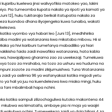
ujaribu kuelewa jinsi walivyofikia matokeo yao, lakini
hiyo. Pia tumeomba kupata nakala ya ripoti ya kamati ya
ni 12], huku tukitarajia Serikali itatupatia nakala za
kuweza kuondoa dhana iliyojengeka kuwa tunaiba, wakati
tekelezwa.
atika vyombo vya habari leo [Juni 13], imedhihirika
ba madini ya watanzania kwa mikataba mibovu. Hii si
Miaka ya hivi karibuni tumefanya mabadiliko ya hiari
uhakikisha faida zaidi inawafikia watanzania, hata kabla
engwa, hawajalipwa gharama zao za uwekezaji. Tumekuwa
go vya tozo za mrahaba, na tozo za ushuru wa huduma na
kampuni zozote za madini zikijumuishwa. Tuna Watanzania
 zaidi ya asilimia 96 ya wafanyakazi katika migodi yetu
ya hali ya juu na kuendelezwa kwa miaka mingi, huku
fani mbalimbali hapa nchini.
utoka katika sampuli zilizochaguliwa kutoka makontena 44
i mkubwa wa kimataifa, ambaye pia ni moja ya waajiri
i wakubwa nchini. Tumewekeza zaidi ya dola bilioni 4 za