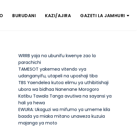
ZO
BURUDANI
KAZI/AJIRA
GAZETI LA JAMHURI
WRRB yaja na ubunifu kwenye zao la
parachichi
TAMESOT yakemea vitendo vya
udanganyifu, utapeli na uposhaji tiba
TBS Yaendelea kutoa elimu ya uthibitishaji
ubora wa bidhaa Nanenane Morogoro
Katibu Tawala Tanga avutiwa na sayansi ya
hali ya hewa
EWURA: Ukaguzi wa mifumo ya umeme kila
baada ya miaka mitano unaweza kuzuia
majanga ya moto