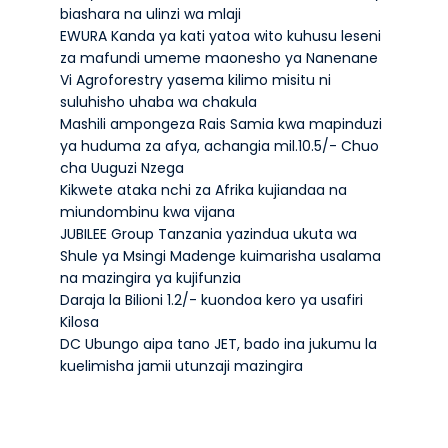
biashara na ulinzi wa mlaji
EWURA Kanda ya kati yatoa wito kuhusu leseni
za mafundi umeme maonesho ya Nanenane
Vi Agroforestry yasema kilimo misitu ni
suluhisho uhaba wa chakula
Mashili ampongeza Rais Samia kwa mapinduzi
ya huduma za afya, achangia mil.10.5/- Chuo
cha Uuguzi Nzega
Kikwete ataka nchi za Afrika kujiandaa na
miundombinu kwa vijana
JUBILEE Group Tanzania yazindua ukuta wa
Shule ya Msingi Madenge kuimarisha usalama
na mazingira ya kujifunzia
Daraja la Bilioni 1.2/- kuondoa kero ya usafiri
Kilosa
DC Ubungo aipa tano JET, bado ina jukumu la
kuelimisha jamii utunzaji mazingira