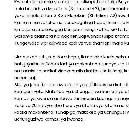
Kwa uhalisia jumla ya mapato tuliyopata kutoka Bulya
dola bilioni 6 za Marekani (Sh trilioni 13.2), hii ikijum
yake ni dola bilioni 3.3 za Marekani (Sh trilioni 7.2) kwa
Kama mnavyofahamu, tunakaguliwa hapa nchini na ki
kimataifa zinazokagua kampuni nyingi katika sekta to
wafanya biashara na wachenjuaji wanaotulipa thamani
Tungeweza vipi kukwepa kodi yenye thamani mara kum
Sitaelezea tuhuma zote hapa, ila nataka kueleweka,
hatujajaribu kuficha idadi ya makontena tunayouza. H
na taasisi za serikali zinazohusika katika usafirishaji,
uchenjuaji.
Siku ya jana [iliposomwa ripoti ya pili] ilikuwa ya kuf
kampuni yetu. Matokeo ya uchunguzi wa kamati ya 
kamati ya kwanza ambayo tumerudia kupingana nayo,
zaidi ya 20 na vyombo huru vya utafiti vya kitaifa na 
katika makontena. Tunapiga matokeo ya uchunguzi wa
uchunguzi wa kamati ya kwanza.