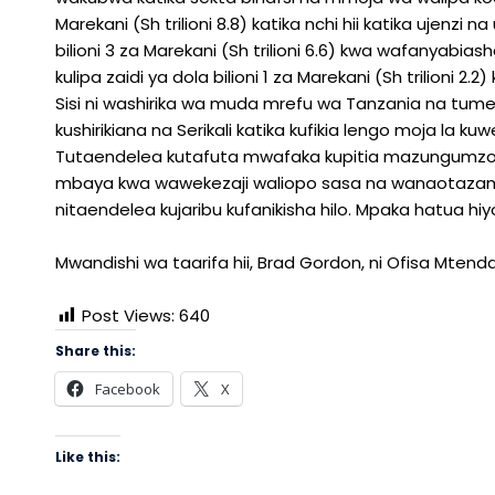
Marekani (Sh trilioni 8.8) katika nchi hii katika ujenzi
bilioni 3 za Marekani (Sh trilioni 6.6) kwa wafanyabi
kulipa zaidi ya dola bilioni 1 za Marekani (Sh trilioni 2.2
Sisi ni washirika wa muda mrefu wa Tanzania na tume
kushirikiana na Serikali katika kufikia lengo moja la
Tutaendelea kutafuta mwafaka kupitia mazungumzo n
mbaya kwa wawekezaji waliopo sasa na wanaotazamia
nitaendelea kujaribu kufanikisha hilo. Mpaka hatua 
Mwandishi wa taarifa hii, Brad Gordon, ni Ofisa Mtend
Post Views:
640
Share this:
Facebook
X
Like this: