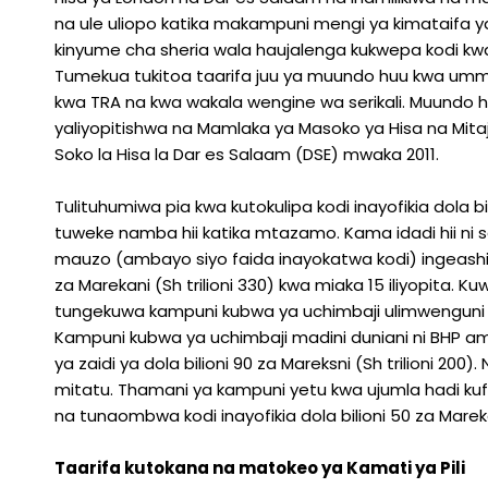
na ule uliopo katika makampuni mengi ya kimataifa 
kinyume cha sheria wala haujalenga kukwepa kodi kwa nj
Tumekua tukitoa taarifa juu ya muundo huu kwa umma 
kwa TRA na kwa wakala wengine wa serikali. Muun
yaliyopitishwa na Mamlaka ya Masoko ya Hisa na Mitaj
Soko la Hisa la Dar es Salaam (DSE) mwaka 2011.
Tulituhumiwa pia kwa kutokulipa kodi inayofikia dola bilio
tuweke namba hii katika mtazamo. Kama idadi hii ni s
mauzo (ambayo siyo faida inayokatwa kodi) ingeashir
za Marekani (Sh trilioni 330) kwa miaka 15 iliyopita. 
tungekuwa kampuni kubwa ya uchimbaji ulimwenguni (
Kampuni kubwa ya uchimbaji madini duniani ni BHP amb
ya zaidi ya dola bilioni 90 za Mareksni (Sh trilioni 200)
mitatu. Thamani ya kampuni yetu kwa ujumla hadi kufikia 
na tunaombwa kodi inayofikia dola bilioni 50 za Marekan
Taarifa kutokana na matokeo ya Kamati ya Pili