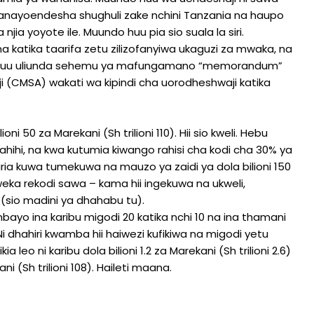
yanayoendesha shughuli zake nchini Tanzania na haupo
ia yoyote ile. Muundo huu pia sio suala la siri.
katika taarifa zetu zilizofanyiwa ukaguzi za mwaka, na
do huu uliunda sehemu ya mafungamano “memorandum”
i (CMSA) wakati wa kipindi cha uorodheshwaji katika
ni 50 za Marekani (Sh trilioni 110). Hii sio kweli. Hebu
ahihi, na kwa kutumia kiwango rahisi cha kodi cha 30% ya
ia kuwa tumekuwa na mauzo ya zaidi ya dola bilioni 150
Kuweka rekodi sawa – kama hii ingekuwa na ukweli,
sio madini ya dhahabu tu).
ayo ina karibu migodi 20 katika nchi 10 na ina thamani
. Ni dhahiri kwamba hii haiwezi kufikiwa na migodi yetu
leo ni karibu dola bilioni 1.2 za Marekani (Sh trilioni 2.6)
i (Sh trilioni 108). Haileti maana.