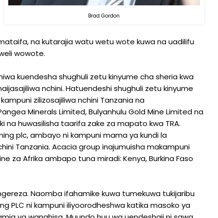
Brad Gordon
ataifa, na kutarajia watu wetu wote kuwa na uadilifu
kweli wowote.
miwa kuendesha shughuli zetu kinyume cha sheria kwa
haijasajiliwa nchini. Hatuendeshi shughuli zetu kinyume
kampuni zilizosajiliwa nchini Tanzania na
Pangea Minerals Limited, Bulyanhulu Gold Mine Limited na
iki na huwasilisha taarifa zake za mapato kwa TRA.
ining plc, ambayo ni kampuni mama ya kundi la
hini Tanzania. Acacia group inajumuisha makampuni
gine za Afrika ambapo tuna miradi: Kenya, Burkina Faso
 Uingereza. Naomba ifahamike kuwa tumekuwa tukijaribu
ng PLC ni kampuni iliyoorodheshwa katika masoko ya
mamia ya wanahisa. Muundo huu wa uendeshaji ni sawa