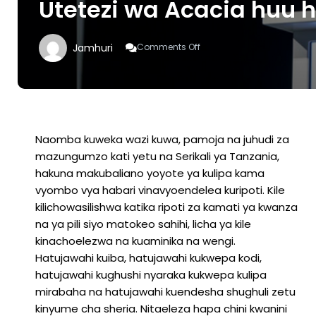
Utetezi wa Acacia huu 
On
Jamhuri
Comments Off
Utetezi
Wa
Acacia
Huu
Hapa
Naomba kuweka wazi kuwa, pamoja na juhudi za
mazungumzo kati yetu na Serikali ya Tanzania,
hakuna makubaliano yoyote ya kulipa kama
vyombo vya habari vinavyoendelea kuripoti. Kile
kilichowasilishwa katika ripoti za kamati ya kwanza
na ya pili siyo matokeo sahihi, licha ya kile
kinachoelezwa na kuaminika na wengi.
Hatujawahi kuiba, hatujawahi kukwepa kodi,
hatujawahi kughushi nyaraka kukwepa kulipa
mirabaha na hatujawahi kuendesha shughuli zetu
kinyume cha sheria. Nitaeleza hapa chini kwanini