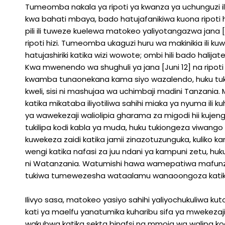
Tumeomba nakala ya ripoti ya kwanza ya uchunguzi ili k
kwa bahati mbaya, bado hatujafanikiwa kuona ripoti 
pili ili tuweze kuelewa matokeo yaliyotangazwa jana [Ju
ripoti hizi. Tumeomba ukaguzi huru wa makinikia ili 
hatujashiriki katika wizi wowote; ombi hili bado halija
Kwa mwenendo wa shughuli ya jana [Juni 12] na ripoti k
kwamba tunaonekana kama siyo wazalendo, huku tukii
kweli, sisi ni mashujaa wa uchimbaji madini Tanzania. 
katika mikataba iliyotiliwa sahihi miaka ya nyuma ili k
ya wawekezaji waliolipia gharama za migodi hii kuj
tukilipa kodi kabla ya muda, huku tukiongeza viwan
kuwekeza zaidi katika jamii zinazotuzunguka, kuliko 
wengi katika nafasi za juu ndani ya kampuni zetu, huku
ni Watanzania. Watumishi hawa wamepatiwa mafunzo 
tukiwa tumewezesha wataalamu wanaoongoza katika 
Ilivyo sasa, matokeo yasiyo sahihi yaliyochukuliwa k
kati ya maelfu yanatumika kuharibu sifa ya mwekezaj
wakubwa katika sekta binafsi na mmoja wa walipa kod