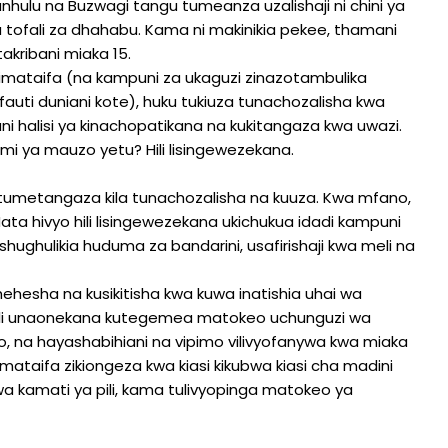
nhulu na Buzwagi tangu tumeanza uzalishaji ni chini ya
uisha tofali za dhahabu. Kama ni makinikia pekee, thamani
 takribani miaka 15.
mataifa (na kampuni za ukaguzi zinazotambulika
fauti duniani kote), huku tukiuza tunachozalisha kwa
 halisi ya kinachopatikana na kukitangaza kwa uwazi.
i ya mauzo yetu? Hili lisingewezekana.
 tumetangaza kila tunachozalisha na kuuza. Kwa mfano,
ata hivyo hili lisingewezekana ukichukua idadi kampuni
 kushughulikia huduma za bandarini, usafirishaji kwa meli na
edhehesha na kusikitisha kwa kuwa inatishia uhai wa
pili unaonekana kutegemea matokeo uchunguzi wa
 na hayashabihiani na vipimo vilivyofanywa kwa miaka
kimataifa zikiongeza kwa kiasi kikubwa kiasi cha madini
 kamati ya pili, kama tulivyopinga matokeo ya