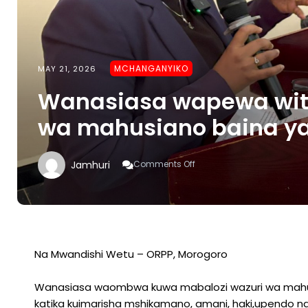
MCHANGANYIKO
MAY 21, 2026
Wanasiasa wapewa wit
wa mahusiano baina ya 
On
Jamhuri
Comments Off
Wanasiasa
Wapewa
Wito
Kuwa
Mabalozi
Bora
Wa
Na Mwandishi Wetu – ORPP, Morogoro
Mahusiano
Baina
Wanasiasa waombwa kuwa mabalozi wazuri wa mahusia
Ya
Serikali
katika kuimarisha mshikamano, amani, haki,upendo na 