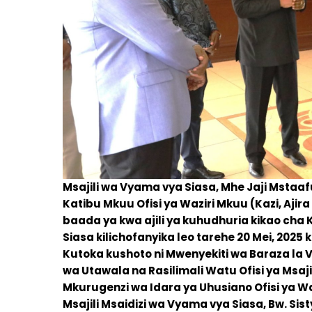
Msajili wa Vyama vya Siasa, Mhe Jaji Mstaa
Katibu Mkuu Ofisi ya Waziri Mkuu (Kazi, Aji
baada ya kwa ajili ya kuhudhuria kikao cha
Siasa kilichofanyika leo tarehe 20 Mei, 2025
Kutoka kushoto ni Mwenyekiti wa Baraza la 
wa Utawala na Rasilimali Watu Ofisi ya Msaj
Mkurugenzi wa Idara ya Uhusiano Ofisi ya W
Msajili Msaidizi wa Vyama vya Siasa, Bw. Sis