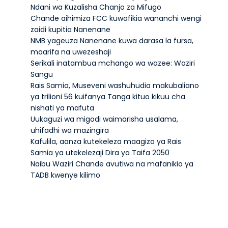
Ndani wa Kuzalisha Chanjo za Mifugo
Chande aihimiza FCC kuwafikia wananchi wengi
zaidi kupitia Nanenane
NMB yageuza Nanenane kuwa darasa la fursa,
maarifa na uwezeshaji
Serikali inatambua mchango wa wazee: Waziri
Sangu
Rais Samia, Museveni washuhudia makubaliano
ya trilioni 56 kuifanya Tanga kituo kikuu cha
nishati ya mafuta
Uukaguzi wa migodi waimarisha usalama,
uhifadhi wa mazingira
Kafulila, aanza kutekeleza maagizo ya Rais
Samia ya utekelezaji Dira ya Taifa 2050
Naibu Waziri Chande avutiwa na mafanikio ya
TADB kwenye kilimo