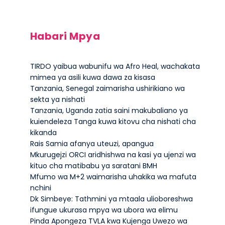
Habari Mpya
TIRDO yaibua wabunifu wa Afro Heal, wachakata
mimea ya asili kuwa dawa za kisasa
Tanzania, Senegal zaimarisha ushirikiano wa
sekta ya nishati
Tanzania, Uganda zatia saini makubaliano ya
kuiendeleza Tanga kuwa kitovu cha nishati cha
kikanda
Rais Samia afanya uteuzi, apangua
Mkurugejzi ORCI aridhishwa na kasi ya ujenzi wa
kituo cha matibabu ya saratani BMH
Mfumo wa M+2 waimarisha uhakika wa mafuta
nchini
Dk Simbeye: Tathmini ya mtaala ulioboreshwa
ifungue ukurasa mpya wa ubora wa elimu
Pinda Apongeza TVLA kwa Kujenga Uwezo wa