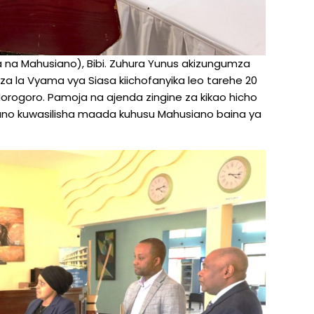
ira na Mahusiano), Bibi. Zuhura Yunus akizungumza
a la Vyama vya Siasa kiichofanyika leo tarehe 20
Morogoro. Pamoja na ajenda zingine za kikao hicho
usiano kuwasilisha maada kuhusu Mahusiano baina ya