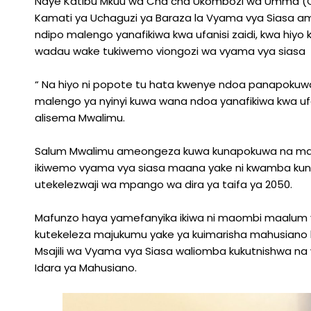
Naye Katibu Mkuu wa Cha cha Ukombozi wa Umma (
Kamati ya Uchaguzi ya Baraza la Vyama vya Siasa
ndipo malengo yanafikiwa kwa ufanisi zaidi, kwa hiyo
wadau wake tukiwemo viongozi wa vyama vya siasa
“ Na hiyo ni popote tu hata kwenye ndoa panapokuw
malengo ya nyinyi kuwa wana ndoa yanafikiwa kwa uf
alisema Mwalimu.
Salum Mwalimu ameongeza kuwa kunapokuwa na mahu
ikiwemo vyama vya siasa maana yake ni kwamba kuna
utekelezwaji wa mpango wa dira ya taifa ya 2050.
Mafunzo haya yamefanyika ikiwa ni maombi maalum ya O
kutekeleza majukumu yake ya kuimarisha mahusiano b
Msajili wa Vyama vya Siasa waliomba kukutnishwa n
Idara ya Mahusiano.