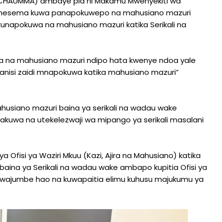
CHAUMMA) ambaye pia ni Makamu Mwenyekiti wa
 amesema kuwa panapokuwepo na mahusiano mazuri
 kunapokuwa na mahusiano mazuri katika Serikali na
a na mahusiano mazuri ndipo hata kwenye ndoa yale
anisi zaidi mnapokuwa katika mahusiano mazuri”
siano mazuri baina ya serikali na wadau wake
kuwa na utekelezwaji wa mipango ya serikali masalani
fisi ya Waziri Mkuu (Kazi, Ajira na Mahusiano) katika
aina ya Serikali na wadau wake ambapo kupitia Ofisi ya
a wajumbe hao na kuwapaitia elimu kuhusu majukumu ya