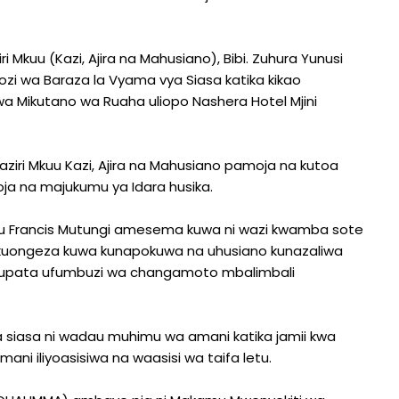
i Mkuu (Kazi, Ajira na Mahusiano), Bibi. Zuhura Yunusi
i wa Baraza la Vyama vya Siasa katika kikao
 wa Mikutano wa Ruaha uliopo Nashera Hotel Mjini
Waziri Mkuu Kazi, Ajira na Mahusiano pamoja na kutoa
oja na majukumu ya Idara husika.
fu Francis Mutungi amesema kuwa ni wazi kwamba sote
kuongeza kuwa kunapokuwa na uhusiano kunazaliwa
 kupata ufumbuzi wa changamoto mbalimbali
 siasa ni wadau muhimu wa amani katika jamii kwa
ni iliyoasisiwa na waasisi wa taifa letu.