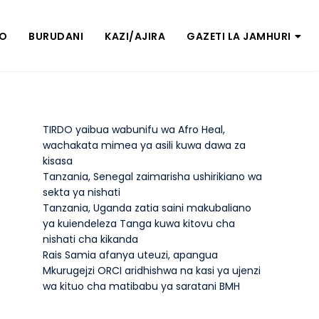
ZO
BURUDANI
KAZI/AJIRA
GAZETI LA JAMHURI
TIRDO yaibua wabunifu wa Afro Heal,
wachakata mimea ya asili kuwa dawa za
kisasa
Tanzania, Senegal zaimarisha ushirikiano wa
sekta ya nishati
Tanzania, Uganda zatia saini makubaliano
ya kuiendeleza Tanga kuwa kitovu cha
nishati cha kikanda
Rais Samia afanya uteuzi, apangua
Mkurugejzi ORCI aridhishwa na kasi ya ujenzi
wa kituo cha matibabu ya saratani BMH