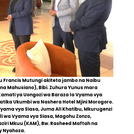
fu Francis Mutungi akiteta jambo na Naibu
ra na Mahusiano), Bibi. Zuhura Yunus mara
 Kamati ya Uongozi wa Baraza la Vyama vya
 katika Ukumbi wa Nashera Hotel Mjini Morogoro.
Vyama vya Siasa, Juma Ali Khatibu, Mkurugenzi
ili wa Vyama vya Siasa, Magohu Zonzo,
aziri Mkuu (KAM), Bw. Rasheed Maftah na
ty Nyahoza.