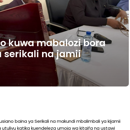
o kuwa mabalozi bora
serikali na jamii
no baina ya Serikali na makundi mbalimbali ya kijamii
utulivu katika kuendeleza umoja wa kitaifa na ustawi