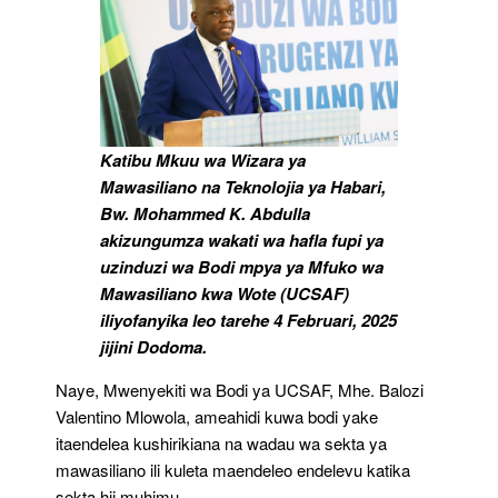
Katibu Mkuu wa Wizara ya
Mawasiliano na Teknolojia ya Habari,
Bw. Mohammed K. Abdulla
akizungumza wakati wa hafla fupi ya
uzinduzi wa Bodi mpya ya Mfuko wa
Mawasiliano kwa Wote (UCSAF)
iliyofanyika leo tarehe 4 Februari, 2025
jijini Dodoma.
Naye, Mwenyekiti wa Bodi ya UCSAF, Mhe. Balozi
Valentino Mlowola, ameahidi kuwa bodi yake
itaendelea kushirikiana na wadau wa sekta ya
mawasiliano ili kuleta maendeleo endelevu katika
sekta hii muhimu.