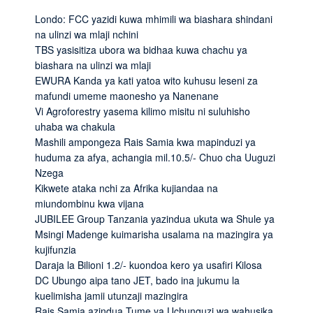
Londo: FCC yazidi kuwa mhimili wa biashara shindani
na ulinzi wa mlaji nchini
TBS yasisitiza ubora wa bidhaa kuwa chachu ya
biashara na ulinzi wa mlaji
EWURA Kanda ya kati yatoa wito kuhusu leseni za
mafundi umeme maonesho ya Nanenane
Vi Agroforestry yasema kilimo misitu ni suluhisho
uhaba wa chakula
Mashili ampongeza Rais Samia kwa mapinduzi ya
huduma za afya, achangia mil.10.5/- Chuo cha Uuguzi
Nzega
Kikwete ataka nchi za Afrika kujiandaa na
miundombinu kwa vijana
JUBILEE Group Tanzania yazindua ukuta wa Shule ya
Msingi Madenge kuimarisha usalama na mazingira ya
kujifunzia
Daraja la Bilioni 1.2/- kuondoa kero ya usafiri Kilosa
DC Ubungo aipa tano JET, bado ina jukumu la
kuelimisha jamii utunzaji mazingira
Rais Samia azindua Tume ya Uchunguzi wa wahusika