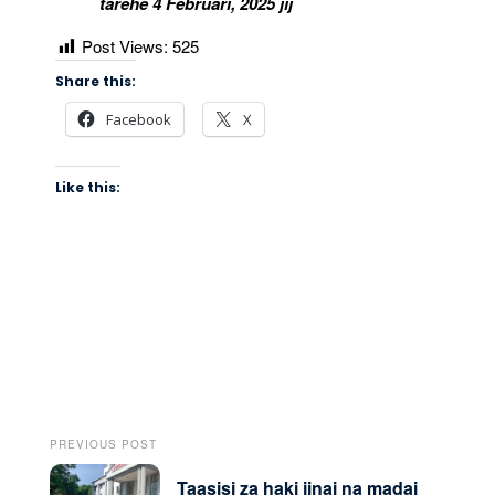
tarehe 4 Februari, 2025 jij
Post Views:
525
Share this:
Facebook
X
Like this:
PREVIOUS POST
Taasisi za haki jinai na madai