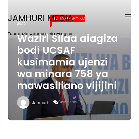
JAMHURI MEDIA
FEBRUARY 4,
MCHANGANYIKO
2025
Tunaanzia wanapoishia wengine
Waziri Silaa aiagiza
bodi UCSAF
kusimamia ujenzi
wa minara 758 ya
mawasiliano vijijini
On
Comments Off
Jamhuri
Waziri
Silaa
Aiagiza
Bodi
UCSAF
Kusimamia