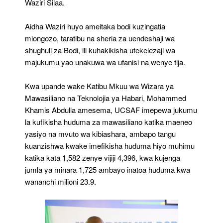
Waziri Silaa.
Aidha Waziri huyo ameitaka bodi kuzingatia
miongozo, taratibu na sheria za uendeshaji wa
shughuli za Bodi, ili kuhakikisha utekelezaji wa
majukumu yao unakuwa wa ufanisi na wenye tija.
Kwa upande wake Katibu Mkuu wa Wizara ya
Mawasiliano na Teknolojia ya Habari, Mohammed
Khamis Abdulla amesema, UCSAF imepewa jukumu
la kufikisha huduma za mawasiliano katika maeneo
yasiyo na mvuto wa kibiashara, ambapo tangu
kuanzishwa kwake imefikisha huduma hiyo muhimu
katika kata 1,582 zenye vijiji 4,396, kwa kujenga
jumla ya minara 1,725 ambayo inatoa huduma kwa
wananchi milioni 23.9.