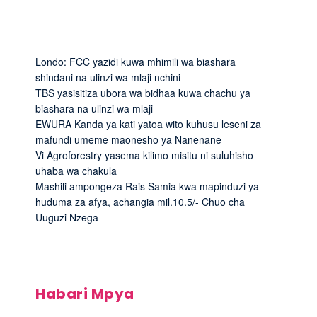
Londo: FCC yazidi kuwa mhimili wa biashara
shindani na ulinzi wa mlaji nchini
TBS yasisitiza ubora wa bidhaa kuwa chachu ya
biashara na ulinzi wa mlaji
EWURA Kanda ya kati yatoa wito kuhusu leseni za
mafundi umeme maonesho ya Nanenane
Vi Agroforestry yasema kilimo misitu ni suluhisho
uhaba wa chakula
Mashili ampongeza Rais Samia kwa mapinduzi ya
huduma za afya, achangia mil.10.5/- Chuo cha
Uuguzi Nzega
Habari Mpya