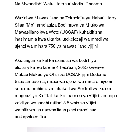
Ujenzi
Na Mwandishi Wetu, JamhuriMedia, Dodoma
Wa
Minara
Waziri wa Mawasiliano na Teknolojia ya Habari, Jerry
758
Ya
Silaa (Mb), ameiagiza Bodi mpya ya Mfuko wa
Mawasiliano
Mawasiliano kwa Wote (UCSAF) kuhakikisha
Vijijini
inasimamia kwa ukaribu utekelezaji wa mradi wa
ujenzi wa minara 758 ya mawasiliano vijijini.
Akizungumza katika uzinduzi wa bodi hiyo
uliofanyika leo tarehe 4 Februari, 2025 kwenye
Makao Makuu ya Ofisi za UCSAF jijini Dodoma,
Silaa amesema, mradi wa ujenzi wa minara hiyo ni
sehemu muhimu ya mkakati wa Serikali wa kuleta
mageuzi ya Kidijitali katika maeneo ya vijijini, ambapo
zaidi ya wananchi milioni 8.5 waishio vijijini
watafikiwa na mawasiliano pindi mradi huo
utakapokamilika.