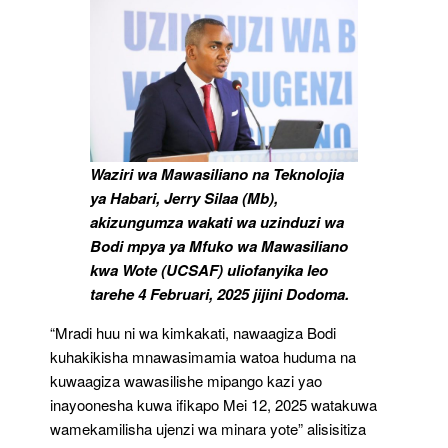
Waziri wa Mawasiliano na Teknolojia
ya Habari, Jerry Silaa (Mb),
akizungumza wakati wa uzinduzi wa
Bodi mpya ya Mfuko wa Mawasiliano
kwa Wote (UCSAF) uliofanyika leo
tarehe 4 Februari, 2025 jijini Dodoma.
“Mradi huu ni wa kimkakati, nawaagiza Bodi
kuhakikisha mnawasimamia watoa huduma na
kuwaagiza wawasilishe mipango kazi yao
inayoonesha kuwa ifikapo Mei 12, 2025 watakuwa
wamekamilisha ujenzi wa minara yote” alisisitiza