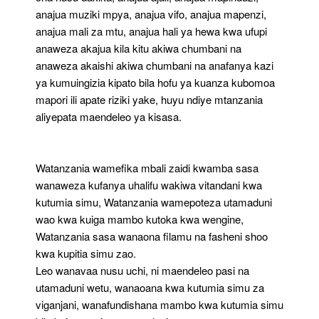
anajua muziki mpya, anajua vifo, anajua mapenzi,
anajua mali za mtu, anajua hali ya hewa kwa ufupi
anaweza akajua kila kitu akiwa chumbani na
anaweza akaishi akiwa chumbani na anafanya kazi
ya kumuingizia kipato bila hofu ya kuanza kubomoa
mapori ili apate riziki yake, huyu ndiye mtanzania
aliyepata maendeleo ya kisasa.
Watanzania wamefika mbali zaidi kwamba sasa
wanaweza kufanya uhalifu wakiwa vitandani kwa
kutumia simu, Watanzania wamepoteza utamaduni
wao kwa kuiga mambo kutoka kwa wengine,
Watanzania sasa wanaona filamu na fasheni shoo
kwa kupitia simu zao.
Leo wanavaa nusu uchi, ni maendeleo pasi na
utamaduni wetu, wanaoana kwa kutumia simu za
viganjani, wanafundishana mambo kwa kutumia simu