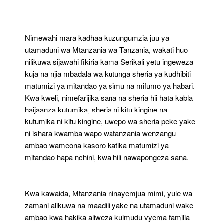
Mitandao
Na
Vita
Ya
Nimewahi mara kadhaa kuzungumzia juu ya
Utamaduni
utamaduni wa Mtanzania wa Tanzania, wakati huo
Wa
nilikuwa sijawahi fikiria kama Serikali yetu ingeweza
Mtanzania
kuja na njia mbadala wa kutunga sheria ya kudhibiti
matumizi ya mitandao ya simu na mifumo ya habari.
Kwa kweli, nimefarijika sana na sheria hii hata kabla
haijaanza kutumika, sheria ni kitu kingine na
kutumika ni kitu kingine, uwepo wa sheria peke yake
ni ishara kwamba wapo watanzania wenzangu
ambao wameona kasoro katika matumizi ya
mitandao hapa nchini, kwa hili nawapongeza sana.
Kwa kawaida, Mtanzania ninayemjua mimi, yule wa
zamani alikuwa na maadili yake na utamaduni wake
ambao kwa hakika aliweza kuimudu vyema familia