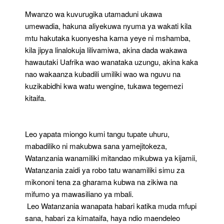
Mwanzo wa kuvurugika utamaduni ukawa
umewadia, hakuna aliyekuwa nyuma ya wakati kila
mtu hakutaka kuonyesha kama yeye ni mshamba,
kila jipya linalokuja lilivamiwa, akina dada wakawa
hawautaki Uafrika wao wanataka uzungu, akina kaka
nao wakaanza kubadili umiliki wao wa nguvu na
kuzikabidhi kwa watu wengine, tukawa tegemezi
kitaifa.
Leo yapata miongo kumi tangu tupate uhuru,
mabadiliko ni makubwa sana yamejitokeza,
Watanzania wanamiliki mitandao mikubwa ya kijamii,
Watanzania zaidi ya robo tatu wanamiliki simu za
mikononi tena za gharama kubwa na zikiwa na
mifumo ya mawasiliano ya mbali.
Leo Watanzania wanapata habari katika muda mfupi
sana, habari za kimataifa, haya ndio maendeleo