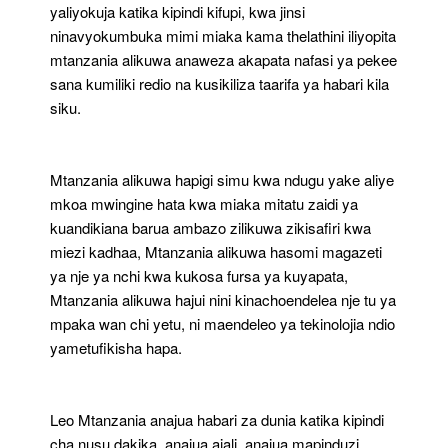
yaliyokuja katika kipindi kifupi, kwa jinsi
ninavyokumbuka mimi miaka kama thelathini iliyopita
mtanzania alikuwa anaweza akapata nafasi ya pekee
sana kumiliki redio na kusikiliza taarifa ya habari kila
siku.
Mtanzania alikuwa hapigi simu kwa ndugu yake aliye
mkoa mwingine hata kwa miaka mitatu zaidi ya
kuandikiana barua ambazo zilikuwa zikisafiri kwa
miezi kadhaa, Mtanzania alikuwa hasomi magazeti
ya nje ya nchi kwa kukosa fursa ya kuyapata,
Mtanzania alikuwa hajui nini kinachoendelea nje tu ya
mpaka wan chi yetu, ni maendeleo ya tekinolojia ndio
yametufikisha hapa.
Leo Mtanzania anajua habari za dunia katika kipindi
cha nusu dakika, anajua ajali, anajua mapinduzi,