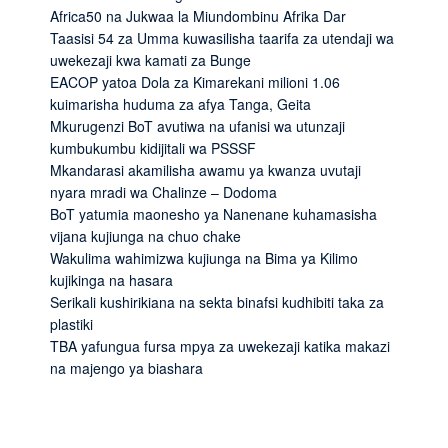
Africa50 na Jukwaa la Miundombinu Afrika Dar
Taasisi 54 za Umma kuwasilisha taarifa za utendaji wa
uwekezaji kwa kamati za Bunge
EACOP yatoa Dola za Kimarekani milioni 1.06
kuimarisha huduma za afya Tanga, Geita
Mkurugenzi BoT avutiwa na ufanisi wa utunzaji
kumbukumbu kidijitali wa PSSSF
Mkandarasi akamilisha awamu ya kwanza uvutaji
nyara mradi wa Chalinze – Dodoma
BoT yatumia maonesho ya Nanenane kuhamasisha
vijana kujiunga na chuo chake
Wakulima wahimizwa kujiunga na Bima ya Kilimo
kujikinga na hasara
Serikali kushirikiana na sekta binafsi kudhibiti taka za
plastiki
TBA yafungua fursa mpya za uwekezaji katika makazi
na majengo ya biashara