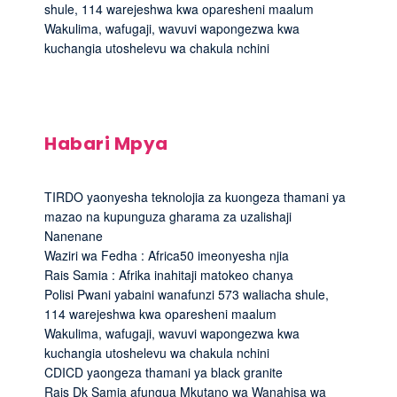
shule, 114 warejeshwa kwa oparesheni maalum
Wakulima, wafugaji, wavuvi wapongezwa kwa
kuchangia utoshelevu wa chakula nchini
Habari Mpya
TIRDO yaonyesha teknolojia za kuongeza thamani ya
mazao na kupunguza gharama za uzalishaji
Nanenane
Waziri wa Fedha : Africa50 imeonyesha njia
Rais Samia : Afrika inahitaji matokeo chanya
Polisi Pwani yabaini wanafunzi 573 waliacha shule,
114 warejeshwa kwa oparesheni maalum
Wakulima, wafugaji, wavuvi wapongezwa kwa
kuchangia utoshelevu wa chakula nchini
CDICD yaongeza thamani ya black granite
Rais Dk Samia afungua Mkutano wa Wanahisa wa