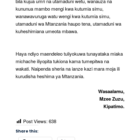
bila kujua umri na utamaduni wetu, wanauza na
kununua mambo mengi kwa kutumia simu,
wanawavuruga watu wengi kwa kutumia simu,
utamaduni wa Mtanzania haupo tena, utamaduni wa
kuheshimiana umeota mbawa.
Haya ndiyo maendeleo tuliyokuwa tunayataka miaka
michache iliyopita tukiona kama tumepitwa na
wakati. Naipenda sheria na ianze kazi mara moja ili
kurudisha heshima ya Mtanzania.
Wasaalamu,
Mzee Zuzu,
Kipatimo.
Post Views:
638
Share this: