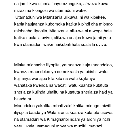
na jamii kwa ujumla inayomzunguka, aliweza kuwa
mzazi na kiongozi wa utamaduni wake.
Utamaduni wa Mtanzania ulikuwa ni wa kipekee,
kabla haujaanza kubomoka katika kipindi cha miongo
michache iliyopita, Mtanzania alikuwa ni mwoga hata
katika suala la uvivu, alikuwa anajua kuwa jamii yetu
kwa utamaduni wake haikubali hata suala la uvivu.
Miaka michache iliyopita, yameanza kuja maendeleo,
kwanza maendeleo ya demokrasia ya ubishi, watu
kujifanya wanajua kila kitu na watu kujifanya
wanataka kwenda na wakati, watu kuanza kutafuta
sheria za kulinda uhalifu na kutafuta sheria za haki ya
binadamu.
Maendeleo yakafika mbali zaidi katika miongo miwili
iliyopita baada ya Watanzania kuanza kutafuta usawa
na utamaduni wa Kimagharibi ndani ya ardhi ya nchi
yetu, ukaja utamaduni mpya wa muziki, mavazi,