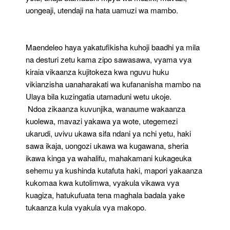
uongeaji, utendaji na hata uamuzi wa mambo.
Maendeleo haya yakatufikisha kuhoji baadhi ya mila
na desturi zetu kama zipo sawasawa, vyama vya
kiraia vikaanza kujitokeza kwa nguvu huku
vikianzisha uanaharakati wa kufananisha mambo na
Ulaya bila kuzingatia utamaduni wetu ukoje.
Ndoa zikaanza kuvunjika, wanaume wakaanza
kuolewa, mavazi yakawa ya wote, utegemezi
ukarudi, uvivu ukawa sifa ndani ya nchi yetu, haki
sawa ikaja, uongozi ukawa wa kugawana, sheria
ikawa kinga ya wahalifu, mahakamani kukageuka
sehemu ya kushinda kutafuta haki, mapori yakaanza
kukomaa kwa kutolimwa, vyakula vikawa vya
kuagiza, hatukufuata tena maghala badala yake
tukaanza kula vyakula vya makopo.