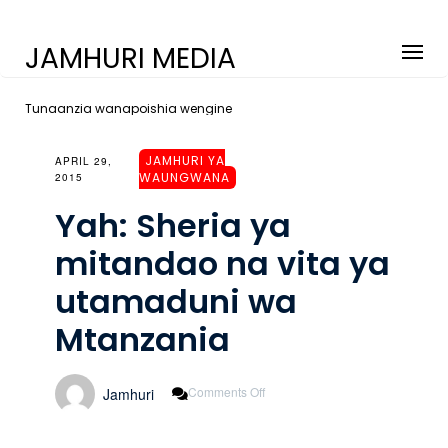
JAMHURI MEDIA
Tunaanzia wanapoishia wengine
JAMHURI YA
APRIL 29,
WAUNGWANA
2015
Yah: Sheria ya
mitandao na vita ya
utamaduni wa
Mtanzania
On
Comments Off
Jamhuri
Yah:
Sheria
Ya