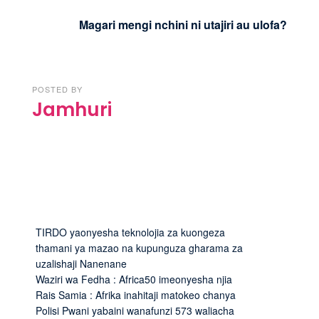
Magari mengi nchini ni utajiri au ulofa?
POSTED BY
Jamhuri
TIRDO yaonyesha teknolojia za kuongeza
thamani ya mazao na kupunguza gharama za
uzalishaji Nanenane
Waziri wa Fedha : Africa50 imeonyesha njia
Rais Samia : Afrika inahitaji matokeo chanya
Polisi Pwani yabaini wanafunzi 573 waliacha