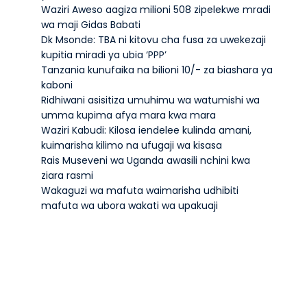
Waziri Aweso aagiza milioni 508 zipelekwe mradi
wa maji Gidas Babati
Dk Msonde: TBA ni kitovu cha fusa za uwekezaji
kupitia miradi ya ubia ‘PPP’
Tanzania kunufaika na bilioni 10/- za biashara ya
kaboni
Ridhiwani asisitiza umuhimu wa watumishi wa
umma kupima afya mara kwa mara
Waziri Kabudi: Kilosa iendelee kulinda amani,
kuimarisha kilimo na ufugaji wa kisasa
Rais Museveni wa Uganda awasili nchini kwa
ziara rasmi
Wakaguzi wa mafuta waimarisha udhibiti
mafuta wa ubora wakati wa upakuaji