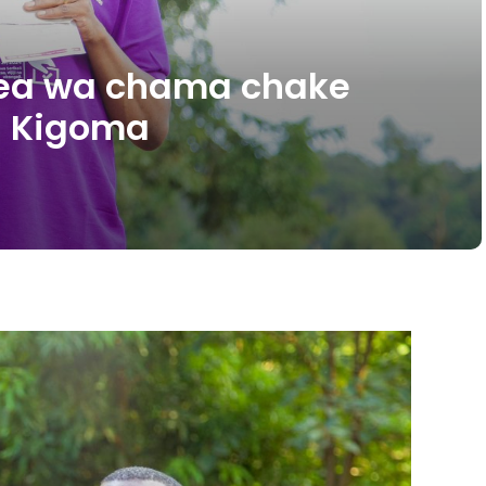
ea wa chama chake
i Kigoma