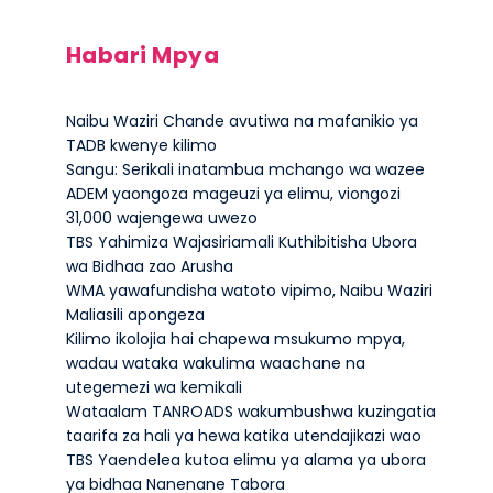
Habari Mpya
Naibu Waziri Chande avutiwa na mafanikio ya
TADB kwenye kilimo
Sangu: Serikali inatambua mchango wa wazee
ADEM yaongoza mageuzi ya elimu, viongozi
31,000 wajengewa uwezo
TBS Yahimiza Wajasiriamali Kuthibitisha Ubora
wa Bidhaa zao Arusha
WMA yawafundisha watoto vipimo, Naibu Waziri
Maliasili apongeza
Kilimo ikolojia hai chapewa msukumo mpya,
wadau wataka wakulima waachane na
utegemezi wa kemikali
Wataalam TANROADS wakumbushwa kuzingatia
taarifa za hali ya hewa katika utendajikazi wao
TBS Yaendelea kutoa elimu ya alama ya ubora
ya bidhaa Nanenane Tabora