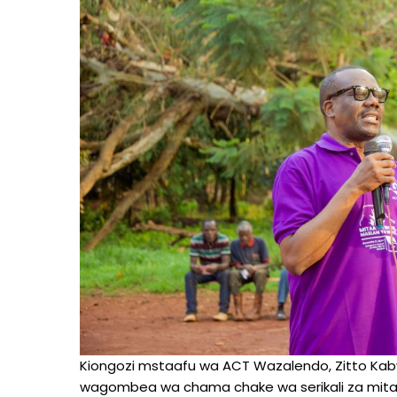
Kiongozi mstaafu wa ACT Wazalendo, Zitto Ka
wagombea wa chama chake wa serikali za mitaa k