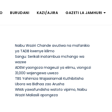
ZO
BURUDANI
KAZI/AJIRA
GAZETI LA JAMHURI
Naibu Waziri Chande avutiwa na mafanikio
ya TADB kwenye kilimo
Sangu: Serikali inatambua mchango wa
wazee
ADEM yaongoza mageuzi ya elimu, viongozi
31,000 wajengewa uwezo
TBS Yahimiza Wajasiriamali Kuthibitisha
Ubora wa Bidhaa zao Arusha
WMA yawafundisha watoto vipimo, Naibu
Waziri Maliasili apongeza