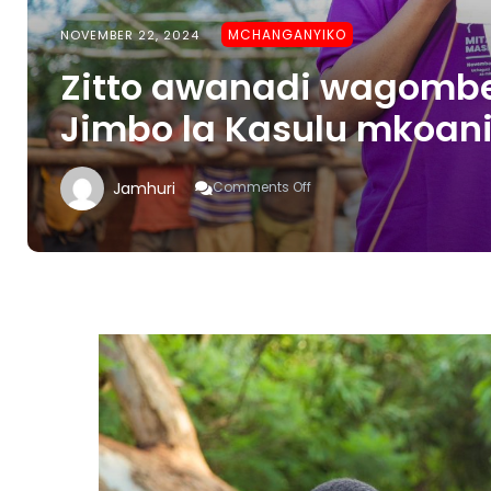
MCHANGANYIKO
NOVEMBER 22, 2024
Zitto awanadi wagomb
Jimbo la Kasulu mkoan
On
Jamhuri
Comments Off
Zitto
Awanadi
Wagombea
Wa
Chama
Chake
Jimbo
La
Kasulu
Mkoani
Kigoma