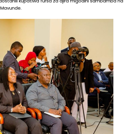
aostahili kupatiwa fursa za ajira migodini sambamba na
a Mavunde.