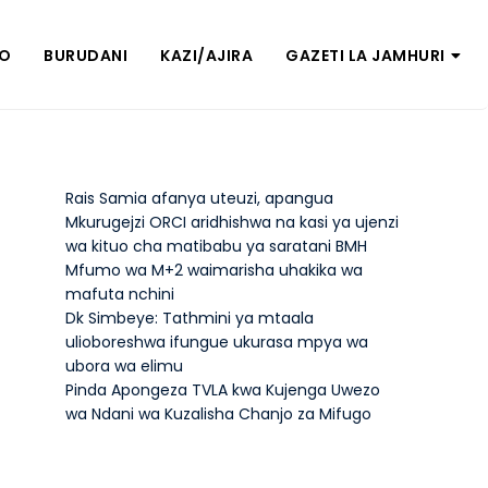
ZO
BURUDANI
KAZI/AJIRA
GAZETI LA JAMHURI
Rais Samia afanya uteuzi, apangua
Mkurugejzi ORCI aridhishwa na kasi ya ujenzi
wa kituo cha matibabu ya saratani BMH
Mfumo wa M+2 waimarisha uhakika wa
mafuta nchini
Dk Simbeye: Tathmini ya mtaala
ulioboreshwa ifungue ukurasa mpya wa
ubora wa elimu
Pinda Apongeza TVLA kwa Kujenga Uwezo
wa Ndani wa Kuzalisha Chanjo za Mifugo