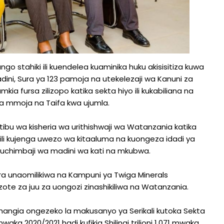
 stahiki ili kuendelea kuaminika huku akisisitiza kuwa
ni, Sura ya 123 pamoja na utekelezaji wa Kanuni za
 fursa zilizopo katika sekta hiyo ili kukabiliana na
 mmoja na Taifa kwa ujumla.
ibu wa kisheria wa urithishwaji wa Watanzania katika
, ili kujenga uwezo wa kitaaluma na kuongeza idadi ya
uchimbaji wa madini wa kati na mkubwa.
 unaomilikiwa na Kampuni ya Twiga Minerals
ote za juu za uongozi zinashikiliwa na Watanzania.
angia ongezeko la makusanyo ya Serikali kutoka Sekta
waka 2020/2021 hadi kufikia Shilingi trilioni 1.071 mwaka