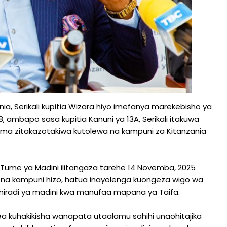
ia, Serikali kupitia Wizara hiyo imefanya marekebisho ya
, ambapo sasa kupitia Kanuni ya 13A, Serikali itakuwa
ma zitakazotakiwa kutolewa na kampuni za Kitanzania
ume ya Madini ilitangaza tarehe 14 Novemba, 2025
na kampuni hizo, hatua inayolenga kuongeza wigo wa
a miradi ya madini kwa manufaa mapana ya Taifa.
ea kuhakikisha wanapata utaalamu sahihi unaohitajika