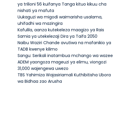
ya trilioni 56 kuifanya Tanga kituo kikuu cha
nishati ya mafuta
Uukaguzi wa migodi waimarisha usalama,
uhifadhi wa mazingira
Kafulila, aanza kutekeleza maagizo ya Rais
Samia ya utekelezaji Dira ya Taifa 2050
Naibu Waziri Chande avutiwa na mafanikio ya
TADB kwenye kilimo
Sangu: Serikali inatambua mchango wa wazee
ADEM yaongoza mageuzi ya elimu, viongozi
31,000 wajengewa uwezo
TBS Yahimiza Wajasiriamali Kuthibitisha Ubora
wa Bidhaa zao Arusha