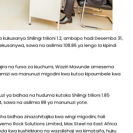
kusanya Shilingi trilioni 1.2, ambapo hadi Desemba 31,
zimekusanywa, sawa na asilimia 108.86 ya lengo la kipindi
ajira na fursa za kiuchumi, Waziri Mavunde amesema
mamizi wa manunuzi migodini kwa kutoa kipaumbele kwa
a bidhaa na huduma kutoka Shilingi trilioni 1.85
24, sawa na asilimia 88 ya manunuzi yote.
ha bidhaa zinazohitajika kwa wingi migodini, hali
wemo Rock Solutions Limited, Max Steel na East Africa
a kwa kushirikiana na wazalishaji wa kimataifa, huku