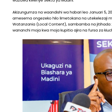
wazawa kwenye Sekta ya Madini.
Akizungumza na waandishi wa habari leo Januari 5, 20
amesema ongezeko hilo limetokana na utekelezaji mad
Watanzania (Local Content), sambamba na jitihada za 
wananchi moja kwa moja kupitia ajira na fursa za kiuc