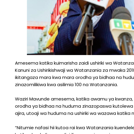
Amesema katika kuimarisha zaidi ushiriki wa Watanzan
Kanuni za Ushirikishwaji wa Watanzania za mwaka 2018
ikitangaza mara kwa mara orodha ya bidhaa na hudu
zinazomilikiwa kwa asilimia 100 na Watanzania.
Waziri Mavunde amesema, katika awamu ya kwanza, T
orodha ya bidhaa na huduma zinazopaswa kutolewa 
ajira, utoaji wa huduma na ushiriki wa wazawa katik
“Nitumie nafasi hii kutoa rai kwa Watanzania kuendel