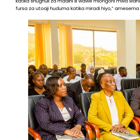
katika shughuli za madini ili wawe miongoni mwa wan
fursa za utoaji huduma katika miradi hiyo,” amesem