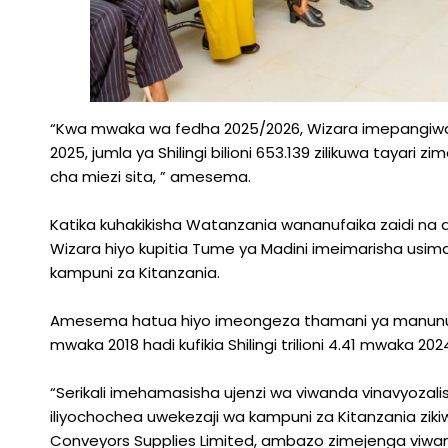
“Kwa mwaka wa fedha 2025/2026, Wizara imepangiwa ku
2025, jumla ya Shilingi bilioni 653.139 zilikuwa tayari 
cha miezi sita, ” amesema.
Katika kuhakikisha Watanzania wananufaika zaidi na 
Wizara hiyo kupitia Tume ya Madini imeimarisha usi
kampuni za Kitanzania.
Amesema hatua hiyo imeongeza thamani ya manunuzi y
mwaka 2018 hadi kufikia Shilingi trilioni 4.41 mwaka 20
“Serikali imehamasisha ujenzi wa viwanda vinavyozalis
iliyochochea uwekezaji wa kampuni za Kitanzania ziki
Conveyors Supplies Limited, ambazo zimejenga viwand