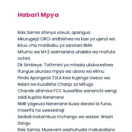
Habari Mpya
Rais Samia afanya uteuzi, apangua
Mkurugejzi ORCI aridhishwa na kasi ya ujenzi wa
kituo cha matibabu ya saratani BMH
Mfumo wa M+2 waimarisha uhakika wa mafuta
nchini
Dk Simbeye: Tathmini ya mtaala ulioboreshwa
ifungue ukurasa mpya wa ubora wa elimu
Pinda Apongeza TVLA kwa Kujenga Uwezo wa
Ndani wa Kuzalisha Chanjo za Mifugo
Chande aihimiza FCC kuwafikia wananchi wengi
zaidi kupitia Nanenane
NMB yageuza Nanenane kuwa darasa la fursa,
maarifa na uwezeshaji
Serikali inatambua mchango wa wazee: Waziri
Sangu
Rais Samia, Museveni washuhudia makubaliano