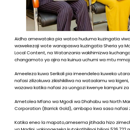
Aidha amewataka pia watoa huduma kuzingatia viwango
wawekezaji wote wanapaswa kuzingatia Sheria ya Madi
Local Content, na Watanzania wakihimizwa kuchangamkia
changamoto ya ajira na kuinua uchumi wa mtu mmoja
Ameeleza kuwa Serikali pia imeendelea kuweka utarat
nafasi zilizokuwa zikishikiliwa na wataalamu wa kigeni
wazawa katika nafasi za uongozi kwenye kampuni za 
Ametolea Mfano wa Mgodi wa Dhahabu wa North Mara
Corporation (Barrick Gold), ambapo kwa sasa nafasi z
Katika eneo la mapato,amesema jitihada hizo zimech
ya Madini, yakiongezeka kutokaShilingi bilioni 526.722 m