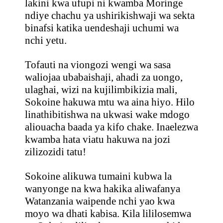
lakini kwa ufupi ni kwamba Moringe
ndiye chachu ya ushirikishwaji wa sekta
binafsi katika uendeshaji uchumi wa
nchi yetu.
Tofauti na viongozi wengi wa sasa
waliojaa ubabaishaji, ahadi za uongo,
ulaghai, wizi na kujilimbikizia mali,
Sokoine hakuwa mtu wa aina hiyo. Hilo
linathibitishwa na ukwasi wake mdogo
aliouacha baada ya kifo chake. Inaelezwa
kwamba hata viatu hakuwa na jozi
zilizozidi tatu!
Sokoine alikuwa tumaini kubwa la
wanyonge na kwa hakika aliwafanya
Watanzania waipende nchi yao kwa
moyo wa dhati kabisa. Kila lililosemwa