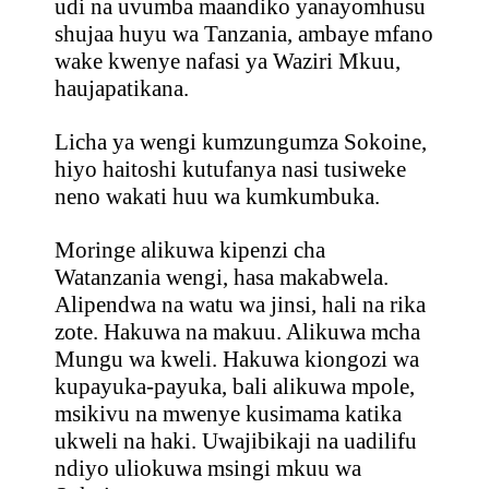
udi na uvumba maandiko yanayomhusu
shujaa huyu wa Tanzania, ambaye mfano
wake kwenye nafasi ya Waziri Mkuu,
haujapatikana.
Licha ya wengi kumzungumza Sokoine,
hiyo haitoshi kutufanya nasi tusiweke
neno wakati huu wa kumkumbuka.
Moringe alikuwa kipenzi cha
Watanzania wengi, hasa makabwela.
Alipendwa na watu wa jinsi, hali na rika
zote. Hakuwa na makuu. Alikuwa mcha
Mungu wa kweli. Hakuwa kiongozi wa
kupayuka-payuka, bali alikuwa mpole,
msikivu na mwenye kusimama katika
ukweli na haki. Uwajibikaji na uadilifu
ndiyo uliokuwa msingi mkuu wa