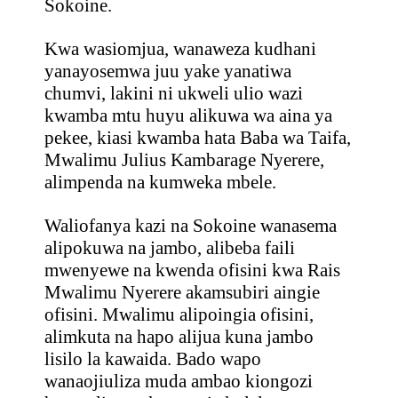
Sokoine.
Kwa wasiomjua, wanaweza kudhani
yanayosemwa juu yake yanatiwa
chumvi, lakini ni ukweli ulio wazi
kwamba mtu huyu alikuwa wa aina ya
pekee, kiasi kwamba hata Baba wa Taifa,
Mwalimu Julius Kambarage Nyerere,
alimpenda na kumweka mbele.
Waliofanya kazi na Sokoine wanasema
alipokuwa na jambo, alibeba faili
mwenyewe na kwenda ofisini kwa Rais
Mwalimu Nyerere akamsubiri aingie
ofisini. Mwalimu alipoingia ofisini,
alimkuta na hapo alijua kuna jambo
lisilo la kawaida. Bado wapo
wanaojiuliza muda ambao kiongozi