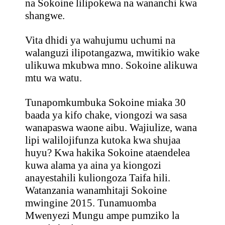
na Sokoine lilipokewa na wananchi kwa
shangwe.
Vita dhidi ya wahujumu uchumi na
walanguzi ilipotangazwa, mwitikio wake
ulikuwa mkubwa mno. Sokoine alikuwa
mtu wa watu.
Tunapomkumbuka Sokoine miaka 30
baada ya kifo chake, viongozi wa sasa
wanapaswa waone aibu. Wajiulize, wana
lipi walilojifunza kutoka kwa shujaa
huyu? Kwa hakika Sokoine ataendelea
kuwa alama ya aina ya kiongozi
anayestahili kuliongoza Taifa hili.
Watanzania wanamhitaji Sokoine
mwingine 2015. Tunamuomba
Mwenyezi Mungu ampe pumziko la