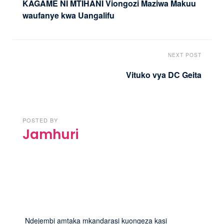
KAGAME NI MTIHANI Viongozi Maziwa Makuu
waufanye kwa Uangalifu
NEXT POST
Vituko vya DC Geita
POSTED BY
Jamhuri
Ndejembi amtaka mkandarasi kuongeza kasi