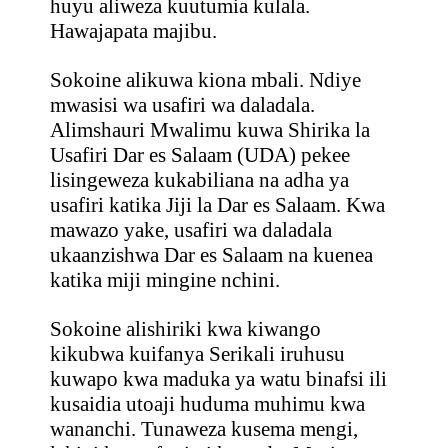
huyu aliweza kuutumia kulala.
Hawajapata majibu.
Sokoine alikuwa kiona mbali. Ndiye
mwasisi wa usafiri wa daladala.
Alimshauri Mwalimu kuwa Shirika la
Usafiri Dar es Salaam (UDA) pekee
lisingeweza kukabiliana na adha ya
usafiri katika Jiji la Dar es Salaam. Kwa
mawazo yake, usafiri wa daladala
ukaanzishwa Dar es Salaam na kuenea
katika miji mingine nchini.
Sokoine alishiriki kwa kiwango
kikubwa kuifanya Serikali iruhusu
kuwapo kwa maduka ya watu binafsi ili
kusaidia utoaji huduma muhimu kwa
wananchi. Tunaweza kusema mengi,