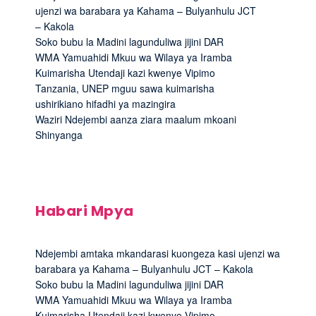
ujenzi wa barabara ya Kahama – Bulyanhulu JCT
– Kakola
Soko bubu la Madini lagunduliwa jijini DAR
WMA Yamuahidi Mkuu wa Wilaya ya Iramba
Kuimarisha Utendaji kazi kwenye Vipimo
Tanzania, UNEP mguu sawa kuimarisha
ushirikiano hifadhi ya mazingira
Waziri Ndejembi aanza ziara maalum mkoani
Shinyanga
Habari Mpya
Ndejembi amtaka mkandarasi kuongeza kasi ujenzi wa
barabara ya Kahama – Bulyanhulu JCT – Kakola
Soko bubu la Madini lagunduliwa jijini DAR
WMA Yamuahidi Mkuu wa Wilaya ya Iramba
Kuimarisha Utendaji kazi kwenye Vipimo