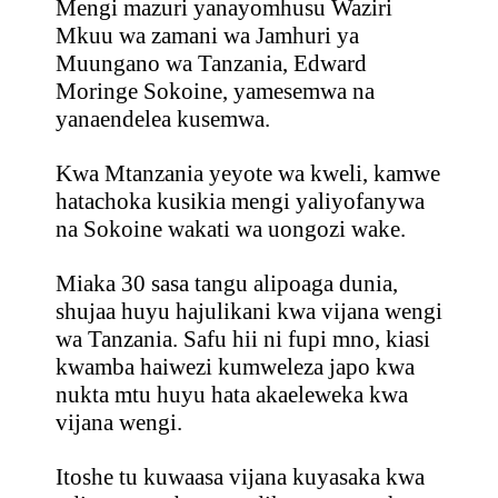
Mengi mazuri yanayomhusu Waziri
Mkuu wa zamani wa Jamhuri ya
Muungano wa Tanzania, Edward
Moringe Sokoine, yamesemwa na
yanaendelea kusemwa.
Kwa Mtanzania yeyote wa kweli, kamwe
hatachoka kusikia mengi yaliyofanywa
na Sokoine wakati wa uongozi wake.
Miaka 30 sasa tangu alipoaga dunia,
shujaa huyu hajulikani kwa vijana wengi
wa Tanzania. Safu hii ni fupi mno, kiasi
kwamba haiwezi kumweleza japo kwa
nukta mtu huyu hata akaeleweka kwa
vijana wengi.
Itoshe tu kuwaasa vijana kuyasaka kwa