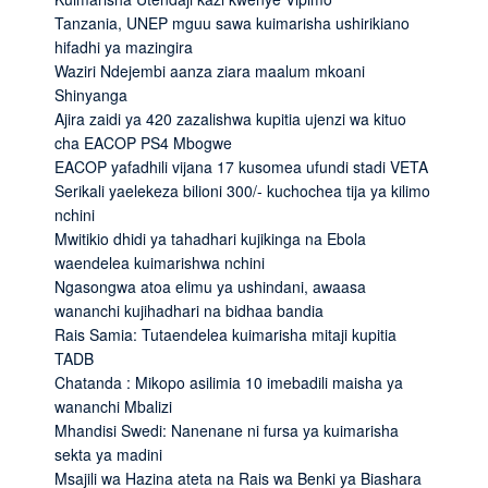
Tanzania, UNEP mguu sawa kuimarisha ushirikiano
hifadhi ya mazingira
Waziri Ndejembi aanza ziara maalum mkoani
Shinyanga
Ajira zaidi ya 420 zazalishwa kupitia ujenzi wa kituo
cha EACOP PS4 Mbogwe
EACOP yafadhili vijana 17 kusomea ufundi stadi VETA
Serikali yaelekeza bilioni 300/- kuchochea tija ya kilimo
nchini
Mwitikio dhidi ya tahadhari kujikinga na Ebola
waendelea kuimarishwa nchini
Ngasongwa atoa elimu ya ushindani, awaasa
wananchi kujihadhari na bidhaa bandia
Rais Samia: Tutaendelea kuimarisha mitaji kupitia
TADB
Chatanda : Mikopo asilimia 10 imebadili maisha ya
wananchi Mbalizi
Mhandisi Swedi: Nanenane ni fursa ya kuimarisha
sekta ya madini
Msajili wa Hazina ateta na Rais wa Benki ya Biashara