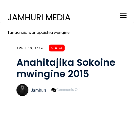
JAMHURI MEDIA
Tunaanzia wanapoishia wengine
SIASA
APRIL 15, 2014
Anahitajika Sokoine
mwingine 2015
On
Comments Off
Jamhuri
Anahitajika
Sokoine
Mwingine
2015