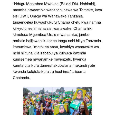
“Ndugu Mgombea Mwenza (Balozi Dkt. Nchimbi),
naomba niwaambie wananchi hawa wa Temeke, kwa
sisi UWT, Umoja wa Wanawake Tanzania
tunaendelea kuwashukuru Chama chetu kwa namna
kilivyotuheshimisha sisi wanawake, Chama hiki
kimeteua Mgombea Urais mwanamke, jambo
ambalo halijawahi kutokea tangu nchi hii ya Tanzania
imeumbwa, imetokea sasa, kwahiyo wanawake wa
nchi hii tuna kila sababu ya kuinuka kwenda
kumsemea mwanamke mwenzetu, kwenda
kumtafutia kura ,tumeshakubaliana makundi yote
kwenda kutafuta kura za heshima,” alisema
Chatanda.