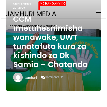
SEPTEMBER
MCHANGANYIKO
29, 2025
JAMHURI MEDIA
CCM
imetuheshimisha
Tunaanzia wanapoishia wengine
wanawake, UWT
tunatafuta kura za
kishindo za Dk
Samia – Chatanda
On
Comments Off
Jamhuri
CCM
Imetuheshimisha
Wanawake,
UWT
Tunatafuta
Kura
Za