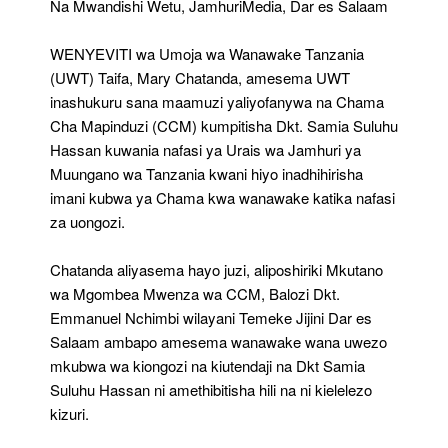
Na Mwandishi Wetu, JamhuriMedia, Dar es Salaam
Kishindo
Za
WENYEVITI wa Umoja wa Wanawake Tanzania
Dk
Samia
(UWT) Taifa, Mary Chatanda, amesema UWT
–
inashukuru sana maamuzi yaliyofanywa na Chama
Chatanda
Cha Mapinduzi (CCM) kumpitisha Dkt. Samia Suluhu
Hassan kuwania nafasi ya Urais wa Jamhuri ya
Muungano wa Tanzania kwani hiyo inadhihirisha
imani kubwa ya Chama kwa wanawake katika nafasi
za uongozi.
Chatanda aliyasema hayo juzi, aliposhiriki Mkutano
wa Mgombea Mwenza wa CCM, Balozi Dkt.
Emmanuel Nchimbi wilayani Temeke Jijini Dar es
Salaam ambapo amesema wanawake wana uwezo
mkubwa wa kiongozi na kiutendaji na Dkt Samia
Suluhu Hassan ni amethibitisha hili na ni kielelezo
kizuri.