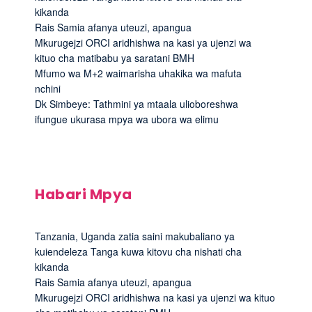
kikanda
Rais Samia afanya uteuzi, apangua
Mkurugejzi ORCI aridhishwa na kasi ya ujenzi wa
kituo cha matibabu ya saratani BMH
Mfumo wa M+2 waimarisha uhakika wa mafuta
nchini
Dk Simbeye: Tathmini ya mtaala ulioboreshwa
ifungue ukurasa mpya wa ubora wa elimu
Habari Mpya
Tanzania, Uganda zatia saini makubaliano ya
kuiendeleza Tanga kuwa kitovu cha nishati cha
kikanda
Rais Samia afanya uteuzi, apangua
Mkurugejzi ORCI aridhishwa na kasi ya ujenzi wa kituo