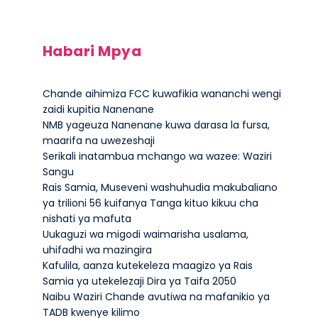
Habari Mpya
Chande aihimiza FCC kuwafikia wananchi wengi
zaidi kupitia Nanenane
NMB yageuza Nanenane kuwa darasa la fursa,
maarifa na uwezeshaji
Serikali inatambua mchango wa wazee: Waziri
Sangu
Rais Samia, Museveni washuhudia makubaliano
ya trilioni 56 kuifanya Tanga kituo kikuu cha
nishati ya mafuta
Uukaguzi wa migodi waimarisha usalama,
uhifadhi wa mazingira
Kafulila, aanza kutekeleza maagizo ya Rais
Samia ya utekelezaji Dira ya Taifa 2050
Naibu Waziri Chande avutiwa na mafanikio ya
TADB kwenye kilimo