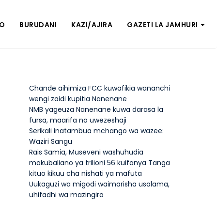
ZO
BURUDANI
KAZI/AJIRA
GAZETI LA JAMHURI
Chande aihimiza FCC kuwafikia wananchi
wengi zaidi kupitia Nanenane
NMB yageuza Nanenane kuwa darasa la
fursa, maarifa na uwezeshaji
Serikali inatambua mchango wa wazee:
Waziri Sangu
Rais Samia, Museveni washuhudia
makubaliano ya trilioni 56 kuifanya Tanga
kituo kikuu cha nishati ya mafuta
Uukaguzi wa migodi waimarisha usalama,
uhifadhi wa mazingira