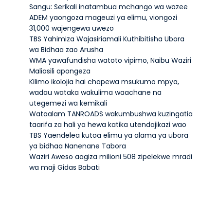
Sangu: Serikali inatambua mchango wa wazee
ADEM yaongoza mageuzi ya elimu, viongozi
31,000 wajengewa uwezo
TBS Yahimiza Wajasiriamali Kuthibitisha Ubora
wa Bidhaa zao Arusha
WMA yawafundisha watoto vipimo, Naibu Waziri
Maliasili apongeza
Kilimo ikolojia hai chapewa msukumo mpya,
wadau wataka wakulima waachane na
utegemezi wa kemikali
Wataalam TANROADS wakumbushwa kuzingatia
taarifa za hali ya hewa katika utendajikazi wao
TBS Yaendelea kutoa elimu ya alama ya ubora
ya bidhaa Nanenane Tabora
Waziri Aweso aagiza milioni 508 zipelekwe mradi
wa maji Gidas Babati