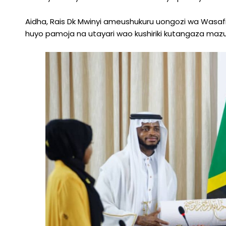
Aidha, Rais Dk Mwinyi ameushukuru uongozi wa Wasafi kw
huyo pamoja na utayari wao kushiriki kutangaza mazur