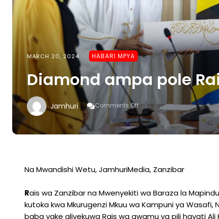
HABARI MPYA
MARCH 20, 2024
Diamond ampa pole Rai
On
Jamhuri
Comments Off
Diamond
Ampa
Pole
Rais
Dk
Mwinyi
Na Mwandishi Wetu, JamhuriMedia, Zanzibar
R
ais wa Zanzibar na Mwenyekiti wa Baraza la Mapindu
kutoka kwa Mkurugenzi Mkuu wa Kampuni ya Wasafi, N
baba yake aliyekuwa Rais wa awamu ya pili hayati Ali