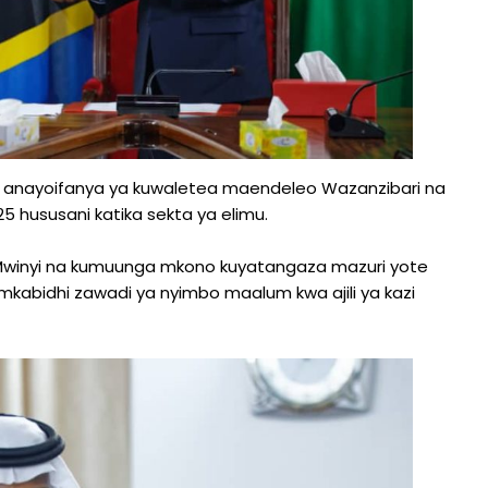
i anayoifanya ya kuwaletea maendeleo Wazanzibari na
5 hususani katika sekta ya elimu.
k Mwinyi na kumuunga mkono kuyatangaza mazuri yote
abidhi zawadi ya nyimbo maalum kwa ajili ya kazi