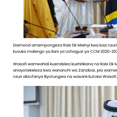
Diamond amempongeza Rais Dk Mwinyi kwa kazi nzur
kuvuka malengo ya ilani ya Uchaguzi ya CCM 2020-202
Wasafi wameahidi kuendelea kushirikiana na Rais D
anayotekeleza kwa wananchi wa Zanzibar, pia wamemk
nzuri alizofanya iliyotungwa na wasanii kutoka Wasafi.