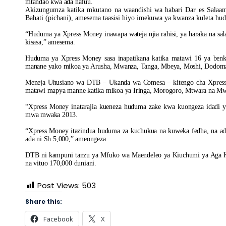
mtandao kwa ada nafuu.
Akizungumza katika mkutano na waandishi wa habari Dar es Salaam
Bahati (pichani), amesema taasisi hiyo imekuwa ya kwanza kuleta hu
“Huduma ya Xpress Money inawapa wateja njia rahisi, ya haraka na sa
kisasa,” amesema.
Huduma ya Xpress Money sasa inapatikana katika matawi 16 ya benk
manane yako mikoa ya Arusha, Mwanza, Tanga, Mbeya, Moshi, Dodoma
Meneja Uhusiano wa DTB – Ukanda wa Comesa – kitengo cha Xpress
matawi mapya manne katika mikoa ya Iringa, Morogoro, Mtwara na M
“Xpress Money inatarajia kueneza huduma zake kwa kuongeza idadi y
mwa mwaka 2013.
“Xpress Money itazindua huduma za kuchukua na kuweka fedha, na ada
ada ni Sh 5,000,” ameongeza.
DTB ni kampuni tanzu ya Mfuko wa Maendeleo ya Kiuchumi ya Aga Kh
na vituo 170,000 duniani.
Post Views:
503
Share this:
Facebook
X