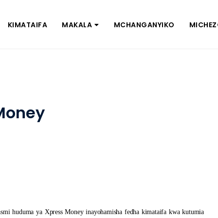
KIMATAIFA
MAKALA
MCHANGANYIKO
MICHE
Money
rasmi huduma ya Xpress Money inayohamisha fedha kimataifa kwa kutumia