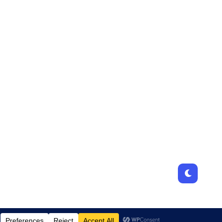
Designed by
JamhuriMedia