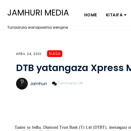
JAMHURI MEDIA
HOME
KITAIFA
Tunaanzia wanapoishia wengine
SIASA
APRIL 24, 2013
DTB yatangaza Xpress 
On
Jamhuri
Comments Off
DTB
Yatangaza
Xpress
Money
Taasisi ya fedha, Diamond Trust Bank (T) Ltd (DTBT), imetangaza 