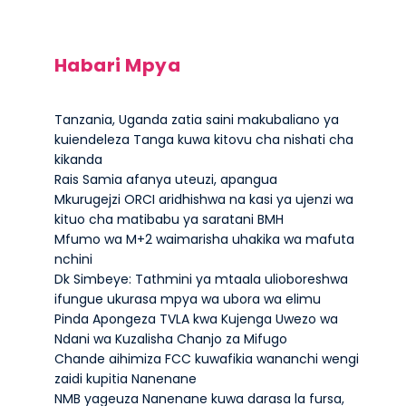
Habari Mpya
Tanzania, Uganda zatia saini makubaliano ya
kuiendeleza Tanga kuwa kitovu cha nishati cha
kikanda
Rais Samia afanya uteuzi, apangua
Mkurugejzi ORCI aridhishwa na kasi ya ujenzi wa
kituo cha matibabu ya saratani BMH
Mfumo wa M+2 waimarisha uhakika wa mafuta
nchini
Dk Simbeye: Tathmini ya mtaala ulioboreshwa
ifungue ukurasa mpya wa ubora wa elimu
Pinda Apongeza TVLA kwa Kujenga Uwezo wa
Ndani wa Kuzalisha Chanjo za Mifugo
Chande aihimiza FCC kuwafikia wananchi wengi
zaidi kupitia Nanenane
NMB yageuza Nanenane kuwa darasa la fursa,