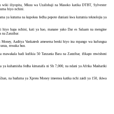
 wiki iliyopita, Mkuu wa Uzalishaji na Masoko katika DTBT, Sylvester
duma hiyo nchini.
lama ya kutuma na kupokea fedha popote duniani kwa kutumia teknolojia ya
i hiyo hapa nchini, kati ya hao, manane yako Dar es Salaam na mengine
 na Zanzibar.
 Money, Aaditya Vankatesh amesema benki hiyo ina mpango wa kufungua
wanza, mwaka huu.
a mawakala hadi kufikia 50 Tanzania Bara na Zanzibar, ifikapo mwishoni
 ya kuhamisha fedha kimataifa ni Sh 7,000, na ndani ya Afrika Mashariki
an, na huduma ya Xpress Money imeenea katika nchi zaidi ya 150, ikiwa