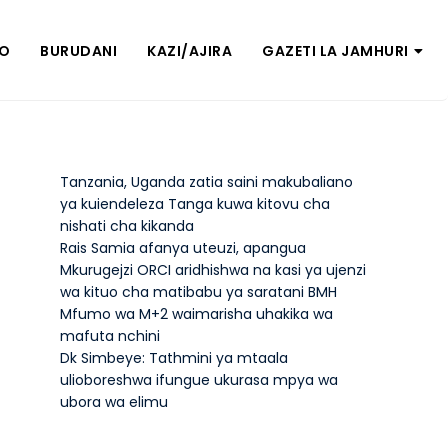
ZO
BURUDANI
KAZI/AJIRA
GAZETI LA JAMHURI
Tanzania, Uganda zatia saini makubaliano
ya kuiendeleza Tanga kuwa kitovu cha
nishati cha kikanda
Rais Samia afanya uteuzi, apangua
Mkurugejzi ORCI aridhishwa na kasi ya ujenzi
wa kituo cha matibabu ya saratani BMH
Mfumo wa M+2 waimarisha uhakika wa
mafuta nchini
Dk Simbeye: Tathmini ya mtaala
ulioboreshwa ifungue ukurasa mpya wa
ubora wa elimu