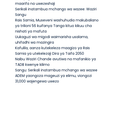
maarifa na uwezeshaji
Serikali inatambua mchango wa wazee: Waziri
Sangu
Rais Samia, Museveni washuhudia makubaliano
ya trilioni 56 kuifanya Tanga kituo kikuu cha
nishati ya mafuta
Uukaguzi wa migodi waimarisha usalama,
uhifadhi wa mazingira
Kafulila, aanza kutekeleza maagizo ya Rais
Samia ya utekelezaji Dira ya Taifa 2050
Naibu Waziri Chande avutiwa na mafanikio ya
TADB kwenye kilimo
Sangu: Serikali inatambua mchango wa wazee
ADEM yaongoza mageuzi ya elimu, viongozi
31,000 wajengewa uwezo