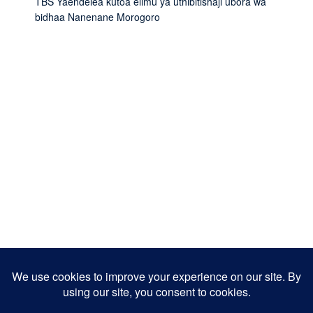
TBS Yaendelea kutoa elimu ya uthibitishaji ubora wa
bidhaa Nanenane Morogoro