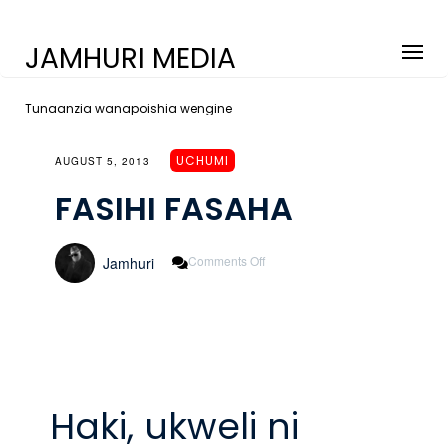
JAMHURI MEDIA
Tunaanzia wanapoishia wengine
UCHUMI
AUGUST 5, 2013
FASIHI FASAHA
On
Comments Off
Jamhuri
FASIHI
FASAHA
Haki, ukweli ni