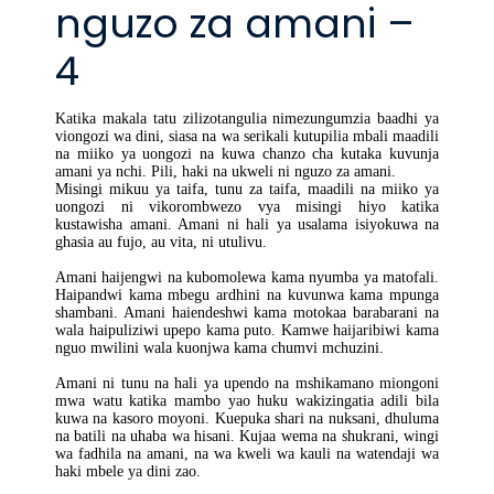
nguzo za amani –
4
Katika makala tatu zilizotangulia nimezungumzia baadhi ya
viongozi wa dini, siasa na wa serikali kutupilia mbali maadili
na miiko ya uongozi na kuwa chanzo cha kutaka kuvunja
amani ya nchi. Pili, haki na ukweli ni nguzo za amani.
Misingi mikuu ya taifa, tunu za taifa, maadili na miiko ya
uongozi ni vikorombwezo vya misingi hiyo katika
kustawisha amani. Amani ni hali ya usalama isiyokuwa na
ghasia au fujo, au vita, ni utulivu.
Amani haijengwi na kubomolewa kama nyumba ya matofali.
Haipandwi kama mbegu ardhini na kuvunwa kama mpunga
shambani. Amani haiendeshwi kama motokaa barabarani na
wala haipuliziwi upepo kama puto. Kamwe haijaribiwi kama
nguo mwilini wala kuonjwa kama chumvi mchuzini.
Amani ni tunu na hali ya upendo na mshikamano miongoni
mwa watu katika mambo yao huku wakizingatia adili bila
kuwa na kasoro moyoni. Kuepuka shari na nuksani, dhuluma
na batili na uhaba wa hisani. Kujaa wema na shukrani, wingi
wa fadhila na amani, na wa kweli wa kauli na watendaji wa
haki mbele ya dini zao.