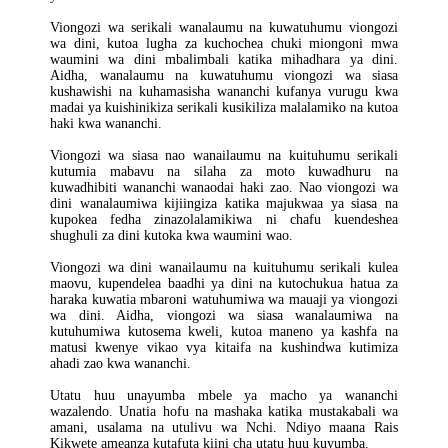
Viongozi wa serikali wanalaumu na kuwatuhumu viongozi
wa dini, kutoa lugha za kuchochea chuki miongoni mwa
waumini wa dini mbalimbali katika mihadhara ya dini.
Aidha, wanalaumu na kuwatuhumu viongozi wa siasa
kushawishi na kuhamasisha wananchi kufanya vurugu kwa
madai ya kuishinikiza serikali kusikiliza malalamiko na kutoa
haki kwa wananchi.
Viongozi wa siasa nao wanailaumu na kuituhumu serikali
kutumia mabavu na silaha za moto kuwadhuru na
kuwadhibiti wananchi wanaodai haki zao. Nao viongozi wa
dini wanalaumiwa kijiingiza katika majukwaa ya siasa na
kupokea fedha zinazolalamikiwa ni chafu kuendeshea
shughuli za dini kutoka kwa waumini wao.
Viongozi wa dini wanailaumu na kuituhumu serikali kulea
maovu, kupendelea baadhi ya dini na kutochukua hatua za
haraka kuwatia mbaroni watuhumiwa wa mauaji ya viongozi
wa dini. Aidha, viongozi wa siasa wanalaumiwa na
kutuhumiwa kutosema kweli, kutoa maneno ya kashfa na
matusi kwenye vikao vya kitaifa na kushindwa kutimiza
ahadi zao kwa wananchi.
Utatu huu unayumba mbele ya macho ya wananchi
wazalendo. Unatia hofu na mashaka katika mustakabali wa
amani, usalama na utulivu wa Nchi. Ndiyo maana Rais
Kikwete ameanza kutafuta kiini cha utatu huu kuyumba.