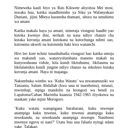
Nimeweka kauli hiyo ya Rais Kikwete aliyoitoa Mei mosi,
mwaka huu, katika maadhimisho ya Siku ya Wafanyakazi
Duniani, jijini Mbeya kuonesha thamani, ubora na umuhimu
wa amani.
Katika makala haya ya amani, nimetaja viongozi baadhi yao
kutoka kwenye dini, serikali na siasa ndiyo chanzo cha
kutaka kuvunja amani kutokana na kutochunga ndimi zao,
kutosema ukweli na kutotenda haki kwa wananchi.
Hivi leo kote nchini tunashuhudia viongozi hao katika umoja
wa makundi yao, wanavyolumbana maneno makali na
kunyoosheana vidole, kila kundi likituhumu, likilaumu na
likilalamikia kundi jingine ndiyo chanzo na mkolezo kutaka
kuvunja amani. Haya ni majanga.
Nakumbuka wimbo wa ‘Kuku Watatu’ wa mwanamuziki wa
Tanzania, Salum Abdallah (kwa sasa ni marehemu), mtunzi,
mwimbaji, mpiga mandolin na kiongozi wa bendi ya
Lapaloma/Cuban Marimba kuanzia 1942-1965 iliyokuwa na
maskani yake mjini Morogoro.
‘Kuku watatu wanapigana barabarani, kuku mweupe
anampiga kuku mweusi, kuku mweusi anampiga kuku
mwekundu, na mwekundu anampiga mweupe. Nambieni
mwenye nguvu ni nani?’ Utatu huu una falsafa nyingi ndani
yake. Tafakari.