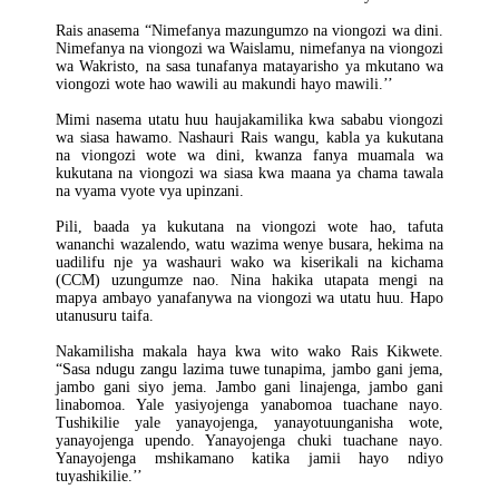
Rais anasema “Nimefanya mazungumzo na viongozi wa dini.
Nimefanya na viongozi wa Waislamu, nimefanya na viongozi
wa Wakristo, na sasa tunafanya matayarisho ya mkutano wa
viongozi wote hao wawili au makundi hayo mawili.’’
Mimi nasema utatu huu haujakamilika kwa sababu viongozi
wa siasa hawamo. Nashauri Rais wangu, kabla ya kukutana
na viongozi wote wa dini, kwanza fanya muamala wa
kukutana na viongozi wa siasa kwa maana ya chama tawala
na vyama vyote vya upinzani.
Pili, baada ya kukutana na viongozi wote hao, tafuta
wananchi wazalendo, watu wazima wenye busara, hekima na
uadilifu nje ya washauri wako wa kiserikali na kichama
(CCM) uzungumze nao. Nina hakika utapata mengi na
mapya ambayo yanafanywa na viongozi wa utatu huu. Hapo
utanusuru taifa.
Nakamilisha makala haya kwa wito wako Rais Kikwete.
“Sasa ndugu zangu lazima tuwe tunapima, jambo gani jema,
jambo gani siyo jema. Jambo gani linajenga, jambo gani
linabomoa. Yale yasiyojenga yanabomoa tuachane nayo.
Tushikilie yale yanayojenga, yanayotuunganisha wote,
yanayojenga upendo. Yanayojenga chuki tuachane nayo.
Yanayojenga mshikamano katika jamii hayo ndiyo
tuyashikilie.’’