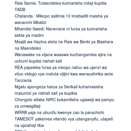
Rais Samia: Tutaendelea kuimarisha mitaji kupitia
TADB
Chatanda : Mikopo asilimia 10 imebadili maisha ya
wananchi Mbalizi
Mhandisi Swedi: Nanenane ni fursa ya kuimarisha
sekta ya madini
Msajili wa Hazina ateta na Rais wa Benki ya Biashara
na Maendeleo
Wanawake na vijana waaswa kuchangamkia ajira na
uchumi kupitia nishati safi
REA yapeleka fursa ya mkopo nafuu wa ujenzi wa
vituo vidogo vya mafuta vijijini kwa wanaushirika wote
Tanzania
Mgalu apongeza hatua za Serikali kuhamasisha
matumizi ya nishati safi ya kupikia
Chongolo aitaka NIRC kukamilisha ugawaji wa pampu
za umwagiliaji
WRRB yaja na ubunifu kwenye zao la parachichi
TAMESOT yakemea vitendo vya udanganyifu, utapeli
na uposhaji tiba