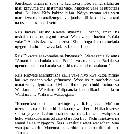
Kuichezea amani ni sawa na kuchezea moto, sumu, silaha au
maji kinyume cha matumizi yake. Matokeo yake ni kupoteza
uhai. Ni kifo. Kifo hakina rufaa. Ndiyo maana rais wetu
mara kwa mara analizungumzia jambo hili la kutunza amani
na usalama wa nchi yetu.
Rais Jakaya Mrisho Kiwete anasema “Upendo, amani na
mshakamano miongoni mwa Watanzania havina badala
yake.” Anasisitiza kwa kusema “Sio mboga kama umekula
njegere, kesho unaweza kula kabichi.” Hapana.
Rais Kikwete anakomelea na kuwanasihi Watanzania akisema
“Amani haina badala yake. Badala ya amani vita. Badala ya
upendo chuki, na badala ya mshikamano ni mfarakano.”
Rais Kikwete anathibitisha kauli yake hiyo kwa kutoa mfano
hai kwa maneno yake yafuatayo: “Wote sisi ni mashahidi wa
matatizo yaliyotokea hivi karibuni ya chuki baina ya
Waislamu na Wakristu. Yalipoanzia hapajulikani. Ghafla tu
Waislamu na Wakristu wanapigana.
“Kumetokea nini. nani achinje. yaa Rabii, toba! Mifumo
mema maana mifumo hii haikutungiwa sheria. Haiko kwenye
sheria yoyote. Lakini mababu na mababu zetu walipokaa
huko wakakubaliana tufuate utaratibu huu. Nchi imekuwa na
amani haina migogoro. Sasa wanakuja watu wanadhani wao
wanajua zaidi. Mmeona majaribio ya kubadili mfumo.
Tunauana.”