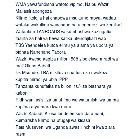
WMA yawafundisha watoto vipimo, Naibu Waziri
Maliasili apongeza
Kilimo ikolojia hai chapewa msukumo mpya, wadau
wataka wakulima waachane na utegemezi wa kemikali
Wataalam TANROADS wakumbushwa kuzingatia
taarifa za hali ya hewa katika utendajikazi wao
TBS Yaendelea kutoa elimu ya alama ya ubora ya
bidhaa Nanenane Tabora
Waziri Aweso aagiza milioni 508 zipelekwe mradi wa
maji Gidas Babati
Dk Msonde: TBA ni kitovu cha fusa za uwekezaji
kupitia miradi ya ubia ‘PPP’
Tanzania kunufaika na bilioni 10/- za biashara ya
kaboni
Ridhiwani asisitiza umuhimu wa watumishi wa umma
kupima afya mara kwa mara
Waziri Kabudi: Kilosa iendelee kulinda amani,
kuimarisha kilimo na ufugaji wa kisasa
Rais Museveni wa Uganda awasili nchini kwa ziara
rasmi