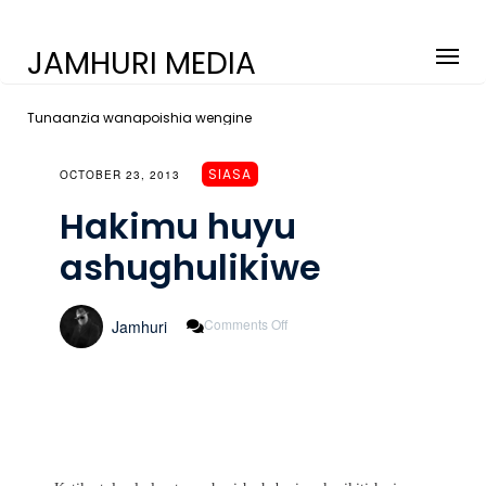
JAMHURI MEDIA
Tunaanzia wanapoishia wengine
SIASA
OCTOBER 23, 2013
Hakimu huyu
ashughulikiwe
On
Comments Off
Jamhuri
Hakimu
Huyu
Ashughulikiwe