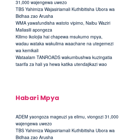
31,000 wajengewa uwezo
TBS Yahimiza Wajasiriamali Kuthibitisha Ubora wa
Bidhaa zao Arusha
WMA yawafundisha watoto vipimo, Naibu Waziri
Maliasili apongeza
Kilimo ikolojia hai chapewa msukumo mpya,
wadau wataka wakulima waachane na utegemezi
wa kemikali
Wataalam TANROADS wakumbushwa kuzingatia
taarifa za hali ya hewa katika utendajikazi wao
Habari Mpya
ADEM yaongoza mageuzi ya elimu, viongozi 31,000
wajengewa uwezo
TBS Yahimiza Wajasiriamali Kuthibitisha Ubora wa
Bidhaa zao Arusha