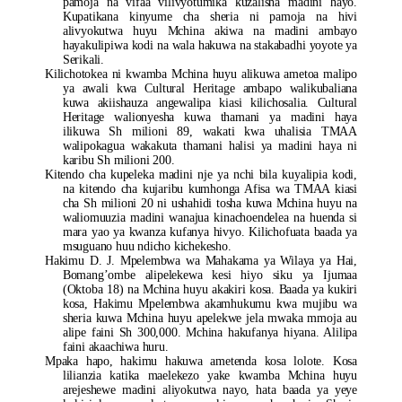
pamoja na vifaa vilivyotumika kuzalisha madini hayo.
Kupatikana kinyume cha sheria ni pamoja na hivi
alivyokutwa huyu Mchina akiwa na madini ambayo
hayakulipiwa kodi na wala hakuwa na stakabadhi yoyote ya
Serikali.
Kilichotokea ni kwamba Mchina huyu alikuwa ametoa malipo
ya awali kwa Cultural Heritage ambapo walikubaliana
kuwa akiishauza angewalipa kiasi kilichosalia. Cultural
Heritage walionyesha kuwa thamani ya madini haya
ilikuwa Sh milioni 89, wakati kwa uhalisia TMAA
walipokagua wakakuta thamani halisi ya madini haya ni
karibu Sh milioni 200.
Kitendo cha kupeleka madini nje ya nchi bila kuyalipia kodi,
na kitendo cha kujaribu kumhonga Afisa wa TMAA kiasi
cha Sh milioni 20 ni ushahidi tosha kuwa Mchina huyu na
waliomuuzia madini wanajua kinachoendelea na huenda si
mara yao ya kwanza kufanya hivyo. Kilichofuata baada ya
msuguano huu ndicho kichekesho.
Hakimu D. J. Mpelembwa wa Mahakama ya Wilaya ya Hai,
Bomang’ombe alipelekewa kesi hiyo siku ya Ijumaa
(Oktoba 18) na Mchina huyu akakiri kosa. Baada ya kukiri
kosa, Hakimu Mpelembwa akamhukumu kwa mujibu wa
sheria kuwa Mchina huyu apelekwe jela mwaka mmoja au
alipe faini Sh 300,000. Mchina hakufanya hiyana. Alilipa
faini akaachiwa huru.
Mpaka hapo, hakimu hakuwa ametenda kosa lolote. Kosa
lilianzia katika maelekezo yake kwamba Mchina huyu
arejeshewe madini aliyokutwa nayo, hata baada ya yeye