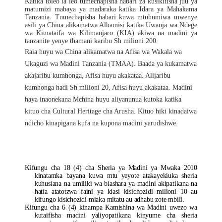
Katika toleo la leo tumechapisha habari za kusikitisha juu ya
matumizi mabaya ya madaraka katika Idara ya Mahakama
Tanzania. Tumechapisha habari kuwa mtuhumiwa mwenye
asili ya China alikamatwa Alhamisi katika Uwanja wa Ndege
wa Kimataifa wa Kilimanjaro (KIA) akiwa na madini ya
tanzanite yenye thamani karibu Sh milioni 200.
Raia huyu wa China alikamatwa na Afisa wa Wakala wa
Ukaguzi wa Madini Tanzania (TMAA). Baada ya kukamatwa
akajaribu kumhonga, Afisa huyu akakataa. Alijaribu
kumhonga hadi Sh milioni 20, Afisa huyu akakataa. Madini
haya inaonekana Mchina huyu aliyanunua kutoka katika
kituo cha Cultural Heritage cha Arusha. Kituo hiki kinadaiwa
ndicho kinapigana kufa na kupona madini yarudishwe.
Kifungu cha 18 (4) cha Sheria ya Madini ya Mwaka 2010
kinatamka bayana kuwa mtu yeyote atakayekiuka sheria
kuhusiana na umiliki wa biashara ya madini akipatikana na
hatia atatotzwa faini ya kiasi kisichozidi milioni 10 au
kifungo kisichozidi miaka mitatu au adhabu zote mbili.
Kifungu cha 6 (4) kinampa Kamishina wa Madini uwezo wa
kutaifisha madini yaliyopatikana kinyume cha sheria