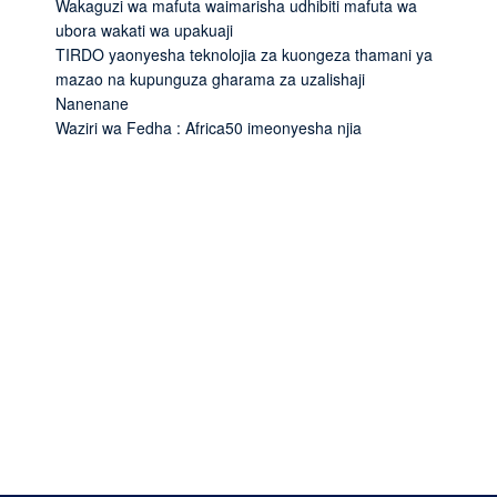
Wakaguzi wa mafuta waimarisha udhibiti mafuta wa
ubora wakati wa upakuaji
TIRDO yaonyesha teknolojia za kuongeza thamani ya
mazao na kupunguza gharama za uzalishaji
Nanenane
Waziri wa Fedha : Africa50 imeonyesha njia