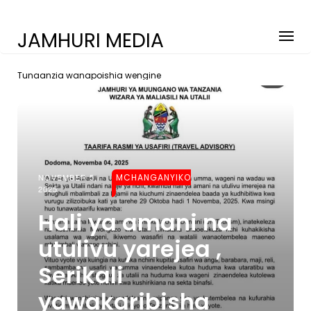
JAMHURI MEDIA
Tunaanzia wanapoishia wengine
NOVEMBER 5,
MCHANGANYIKO
2025
Hali ya amani na
utulivu yarejea ,
Serikali
yawakaribisha