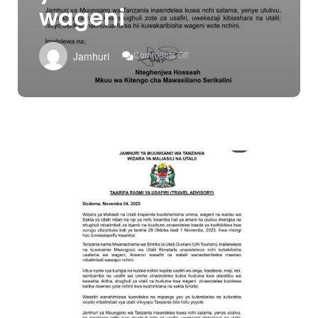
wageni
On
Comments Off
Jamhuri
Hali
Ya
Amani
Na
Utulivu
Yarejea
,
Serikali
Yawakaribisha
Wageni