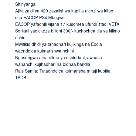
Shinyanga
Ajira zaidi ya 420 zazalishwa kupitia ujenzi wa kituo
cha EACOP PS4 Mbogwe
EACOP yafadhili vijana 17 kusomea ufundi stadi VETA
Serikali yaelekeza bilioni 300/- kuchochea tija ya kilimo
nchini
Mwitikio dhidi ya tahadhari kujikinga na Ebola
waendelea kuimarishwa nchini
Ngasongwa atoa elimu ya ushindani, awaasa
wananchi kujihadhari na bidhaa bandia
Rais Samia: Tutaendelea kuimarisha mitaji kupitia
TADB