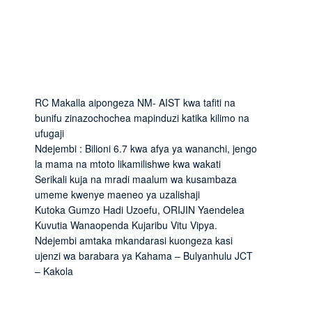
RC Makalla aipongeza NM- AIST kwa tafiti na
bunifu zinazochochea mapinduzi katika kilimo na
ufugaji
Ndejembi : Bilioni 6.7 kwa afya ya wananchi, jengo
la mama na mtoto likamilishwe kwa wakati
Serikali kuja na mradi maalum wa kusambaza
umeme kwenye maeneo ya uzalishaji
Kutoka Gumzo Hadi Uzoefu, ORIJIN Yaendelea
Kuvutia Wanaopenda Kujaribu Vitu Vipya.
Ndejembi amtaka mkandarasi kuongeza kasi
ujenzi wa barabara ya Kahama – Bulyanhulu JCT
– Kakola