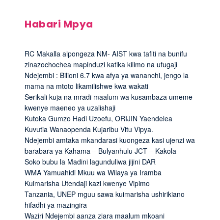
Habari Mpya
RC Makalla aipongeza NM- AIST kwa tafiti na bunifu
zinazochochea mapinduzi katika kilimo na ufugaji
Ndejembi : Bilioni 6.7 kwa afya ya wananchi, jengo la
mama na mtoto likamilishwe kwa wakati
Serikali kuja na mradi maalum wa kusambaza umeme
kwenye maeneo ya uzalishaji
Kutoka Gumzo Hadi Uzoefu, ORIJIN Yaendelea
Kuvutia Wanaopenda Kujaribu Vitu Vipya.
Ndejembi amtaka mkandarasi kuongeza kasi ujenzi wa
barabara ya Kahama – Bulyanhulu JCT – Kakola
Soko bubu la Madini lagunduliwa jijini DAR
WMA Yamuahidi Mkuu wa Wilaya ya Iramba
Kuimarisha Utendaji kazi kwenye Vipimo
Tanzania, UNEP mguu sawa kuimarisha ushirikiano
hifadhi ya mazingira
Waziri Ndejembi aanza ziara maalum mkoani