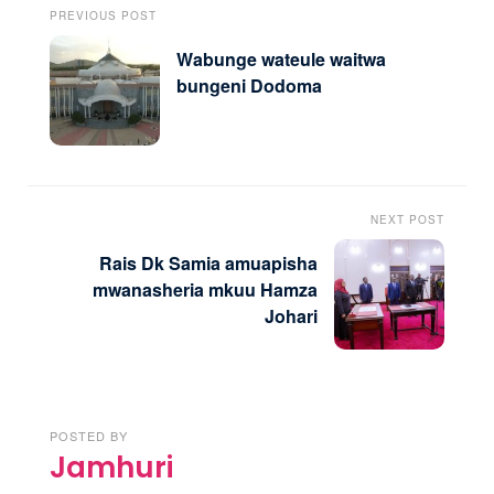
PREVIOUS POST
Wabunge wateule waitwa
bungeni Dodoma
NEXT POST
Rais Dk Samia amuapisha
mwanasheria mkuu Hamza
Johari
POSTED BY
Jamhuri