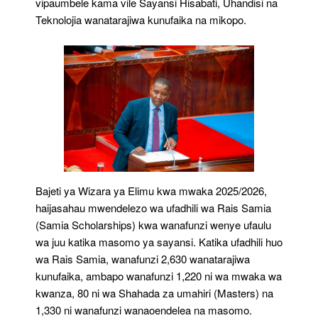
vipaumbele kama vile Sayansi Hisabati, Uhandisi na
Teknolojia wanatarajiwa kunufaika na mikopo.
Bajeti ya Wizara ya Elimu kwa mwaka 2025/2026,
haijasahau mwendelezo wa ufadhili wa Rais Samia
(Samia Scholarships) kwa wanafunzi wenye ufaulu
wa juu katika masomo ya sayansi. Katika ufadhili huo
wa Rais Samia, wanafunzi 2,630 wanatarajiwa
kunufaika, ambapo wanafunzi 1,220 ni wa mwaka wa
kwanza, 80 ni wa Shahada za umahiri (Masters) na
1,330 ni wanafunzi wanaoendelea na masomo.