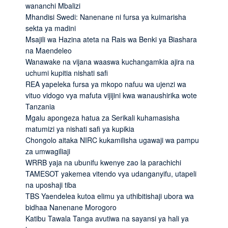
wananchi Mbalizi
Mhandisi Swedi: Nanenane ni fursa ya kuimarisha
sekta ya madini
Msajili wa Hazina ateta na Rais wa Benki ya Biashara
na Maendeleo
Wanawake na vijana waaswa kuchangamkia ajira na
uchumi kupitia nishati safi
REA yapeleka fursa ya mkopo nafuu wa ujenzi wa
vituo vidogo vya mafuta vijijini kwa wanaushirika wote
Tanzania
Mgalu apongeza hatua za Serikali kuhamasisha
matumizi ya nishati safi ya kupikia
Chongolo aitaka NIRC kukamilisha ugawaji wa pampu
za umwagiliaji
WRRB yaja na ubunifu kwenye zao la parachichi
TAMESOT yakemea vitendo vya udanganyifu, utapeli
na uposhaji tiba
TBS Yaendelea kutoa elimu ya uthibitishaji ubora wa
bidhaa Nanenane Morogoro
Katibu Tawala Tanga avutiwa na sayansi ya hali ya