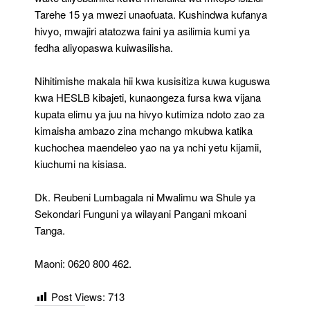
Tarehe 15 ya mwezi unaofuata. Kushindwa kufanya
hivyo, mwajiri atatozwa faini ya asilimia kumi ya
fedha aliyopaswa kuiwasilisha.
Nihitimishe makala hii kwa kusisitiza kuwa kuguswa
kwa HESLB kibajeti, kunaongeza fursa kwa vijana
kupata elimu ya juu na hivyo kutimiza ndoto zao za
kimaisha ambazo zina mchango mkubwa katika
kuchochea maendeleo yao na ya nchi yetu kijamii,
kiuchumi na kisiasa.
Dk. Reubeni Lumbagala ni Mwalimu wa Shule ya
Sekondari Funguni ya wilayani Pangani mkoani
Tanga.
Maoni: 0620 800 462.
Post Views:
713