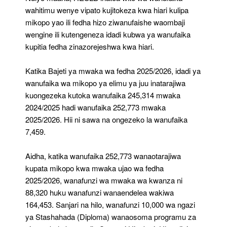
wahitimu wenye vipato kujitokeza kwa hiari kulipa
mikopo yao ili fedha hizo ziwanufaishe waombaji
wengine ili kutengeneza idadi kubwa ya wanufaika
kupitia fedha zinazorejeshwa kwa hiari.
Katika Bajeti ya mwaka wa fedha 2025/2026, idadi ya
wanufaika wa mikopo ya elimu ya juu inatarajiwa
kuongezeka kutoka wanufaika 245,314 mwaka
2024/2025 hadi wanufaika 252,773 mwaka
2025/2026. Hii ni sawa na ongezeko la wanufaika
7,459.
Aidha, katika wanufaika 252,773 wanaotarajiwa
kupata mikopo kwa mwaka ujao wa fedha
2025/2026, wanafunzi wa mwaka wa kwanza ni
88,320 huku wanafunzi wanaendelea wakiwa
164,453. Sanjari na hilo, wanafunzi 10,000 wa ngazi
ya Stashahada (Diploma) wanaosoma programu za