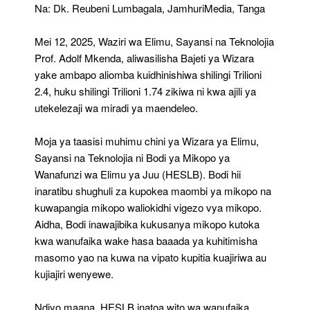
Ya
Na: Dk. Reubeni Lumbagala, JamhuriMedia, Tanga
Elimu
2025/2026
Mei 12, 2025, Waziri wa Elimu, Sayansi na Teknolojia
Prof. Adolf Mkenda, aliwasilisha Bajeti ya Wizara
yake ambapo aliomba kuidhinishiwa shilingi Trilioni
2.4, huku shilingi Trilioni 1.74 zikiwa ni kwa ajili ya
utekelezaji wa miradi ya maendeleo.
Moja ya taasisi muhimu chini ya Wizara ya Elimu,
Sayansi na Teknolojia ni Bodi ya Mikopo ya
Wanafunzi wa Elimu ya Juu (HESLB). Bodi hii
inaratibu shughuli za kupokea maombi ya mikopo na
kuwapangia mikopo waliokidhi vigezo vya mikopo.
Aidha, Bodi inawajibika kukusanya mikopo kutoka
kwa wanufaika wake hasa baaada ya kuhitimisha
masomo yao na kuwa na vipato kupitia kuajiriwa au
kujiajiri wenyewe.
Ndiyo maana, HESLB inatoa wito wa wanufaika