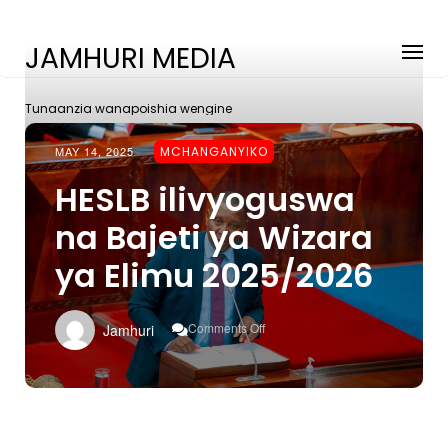
JAMHURI MEDIA
Tunaanzia wanapoishia wengine
MAY 14, 2025
MCHANGANYIKO
HESLB ilivyoguswa
na Bajeti ya Wizara
ya Elimu 2025/2026
On
Comments Off
Jamhuri
HESLB
Ilivyoguswa
Na
Bajeti
Ya
Wizara