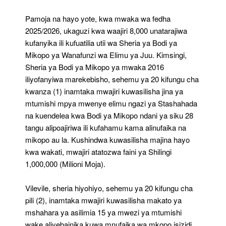
Pamoja na hayo yote, kwa mwaka wa fedha
2025/2026, ukaguzi kwa waajiri 8,000 unatarajiwa
kufanyika ili kufuatilia utii wa Sheria ya Bodi ya
Mikopo ya Wanafunzi wa Elimu ya Juu. Kimsingi,
Sheria ya Bodi ya Mikopo ya mwaka 2016
iliyofanyiwa marekebisho, sehemu ya 20 kifungu cha
kwanza (1) inamtaka mwajiri kuwasilisha jina ya
mtumishi mpya mwenye elimu ngazi ya Stashahada
na kuendelea kwa Bodi ya Mikopo ndani ya siku 28
tangu alipoajiriwa ili kufahamu kama alinufaika na
mikopo au la. Kushindwa kuwasilisha majina hayo
kwa wakati, mwajiri atatozwa faini ya Shilingi
1,000,000 (Milioni Moja).
Vilevile, sheria hiyohiyo, sehemu ya 20 kifungu cha
pili (2), inamtaka mwajiri kuwasilisha makato ya
mshahara ya asilimia 15 ya mwezi ya mtumishi
wake aliyebainika kuwa mnufaika wa mkopo isizidi