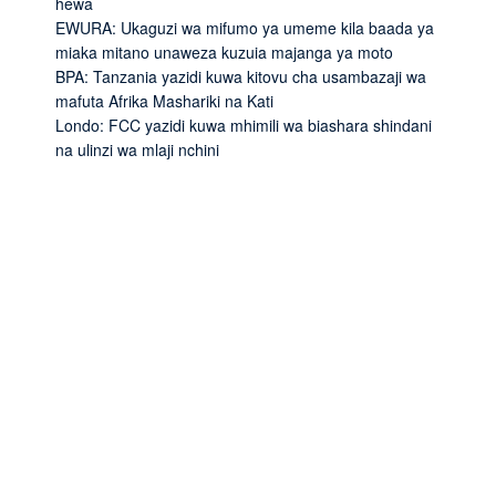
hewa
EWURA: Ukaguzi wa mifumo ya umeme kila baada ya
miaka mitano unaweza kuzuia majanga ya moto
BPA: Tanzania yazidi kuwa kitovu cha usambazaji wa
mafuta Afrika Mashariki na Kati
Londo: FCC yazidi kuwa mhimili wa biashara shindani
na ulinzi wa mlaji nchini