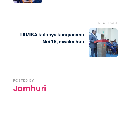
NEXT POST
TAMISA kufanya kongamano
Mei 16, mwaka huu
POSTED BY
Jamhuri