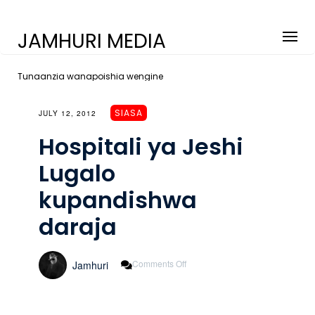
JAMHURI MEDIA
Tunaanzia wanapoishia wengine
SIASA
JULY 12, 2012
Hospitali ya Jeshi
Lugalo
kupandishwa
daraja
On
Comments Off
Jamhuri
Hospitali
Ya
Jeshi
Lugalo