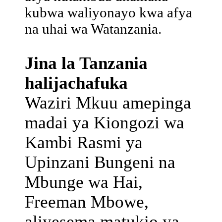
kubwa waliyonayo kwa afya
na uhai wa Watanzania.
Jina la Tanzania
halijachafuka
Waziri Mkuu amepinga
madai ya Kiongozi wa
Kambi Rasmi ya
Upinzani Bungeni na
Mbunge wa Hai,
Freeman Mbowe,
aliyesema matukio ya