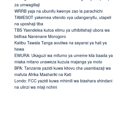
za umwagiliaji
WRRB yaja na ubunifu kwenye zao la parachichi
TAMESOT yakemea vitendo vya udanganyifu, utapeli
na uposhaji tiba
TBS Yaendelea kutoa elimu ya uthibitishaji ubora wa
bidhaa Nanenane Morogoro
Katibu Tawala Tanga avutiwa na sayansi ya hali ya
hewa
EWURA: Ukaguzi wa mifumo ya umeme kila baada ya
miaka mitano unaweza kuzuia majanga ya moto
BPA: Tanzania yazidi kuwa kitovu cha usambazaji wa
mafuta Afrika Mashariki na Kati
Londo: FCC yazidi kuwa mhimili wa biashara shindani
na ulinzi wa mlaji nchini