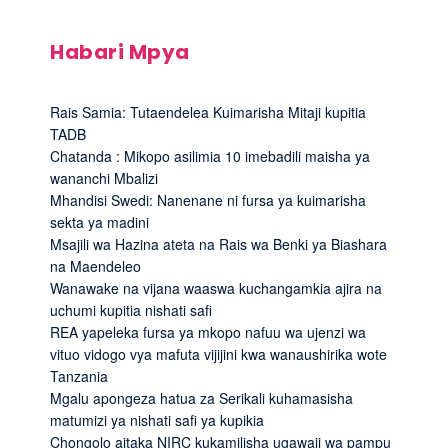
Habari Mpya
Rais Samia: Tutaendelea Kuimarisha Mitaji kupitia
TADB
Chatanda : Mikopo asilimia 10 imebadili maisha ya
wananchi Mbalizi
Mhandisi Swedi: Nanenane ni fursa ya kuimarisha
sekta ya madini
Msajili wa Hazina ateta na Rais wa Benki ya Biashara
na Maendeleo
Wanawake na vijana waaswa kuchangamkia ajira na
uchumi kupitia nishati safi
REA yapeleka fursa ya mkopo nafuu wa ujenzi wa
vituo vidogo vya mafuta vijijini kwa wanaushirika wote
Tanzania
Mgalu apongeza hatua za Serikali kuhamasisha
matumizi ya nishati safi ya kupikia
Chongolo aitaka NIRC kukamilisha ugawaji wa pampu