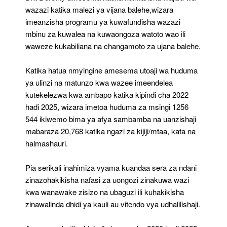
wazazi katika malezi ya vijana balehe,wizara
imeanzisha programu ya kuwafundisha wazazi
mbinu za kuwalea na kuwaongoza watoto wao ili
waweze kukabiliana na changamoto za ujana balehe.
Katika hatua nmyingine amesema utoaji wa huduma
ya ulinzi na matunzo kwa wazee imeendelea
kutekelezwa kwa ambapo katika kipindi cha 2022
hadi 2025, wizara imetoa huduma za msingi 1256
544 ikiwemo bima ya afya sambamba na uanzishaji
mabaraza 20,768 katika ngazi za kijiji/mtaa, kata na
halmashauri.
Pia serikali inahimiza vyama kuandaa sera za ndani
zinazohakikisha nafasi za uongozi zinakuwa wazi
kwa wanawake zisizo na ubaguzi ili kuhakikisha
zinawalinda dhidi ya kauli au vitendo vya udhalilishaji.