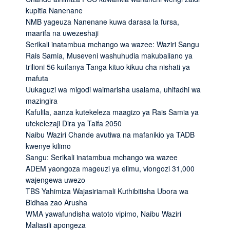
kupitia Nanenane
NMB yageuza Nanenane kuwa darasa la fursa,
maarifa na uwezeshaji
Serikali inatambua mchango wa wazee: Waziri Sangu
Rais Samia, Museveni washuhudia makubaliano ya
trilioni 56 kuifanya Tanga kituo kikuu cha nishati ya
mafuta
Uukaguzi wa migodi waimarisha usalama, uhifadhi wa
mazingira
Kafulila, aanza kutekeleza maagizo ya Rais Samia ya
utekelezaji Dira ya Taifa 2050
Naibu Waziri Chande avutiwa na mafanikio ya TADB
kwenye kilimo
Sangu: Serikali inatambua mchango wa wazee
ADEM yaongoza mageuzi ya elimu, viongozi 31,000
wajengewa uwezo
TBS Yahimiza Wajasiriamali Kuthibitisha Ubora wa
Bidhaa zao Arusha
WMA yawafundisha watoto vipimo, Naibu Waziri
Maliasili apongeza