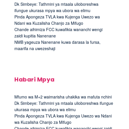
Dk Simbeye: Tathmini ya mtaala ulioboreshwa
ifungue ukurasa mpya wa ubora wa elimu
Pinda Apongeza TVLA kwa Kujenga Uwezo wa
Ndani wa Kuzalisha Chanjo za Mifugo
Chande aihimiza FCC kuwafikia wananchi wengi
zaidi kupitia Nanenane
NMB yageuza Nanenane kuwa darasa la fursa,
maarifa na uwezeshaji
Habari Mpya
Mfumo wa M+2 waimarisha uhakika wa mafuta nchini
Dk Simbeye: Tathmini ya mtaala ulioboreshwa ifungue
ukurasa mpya wa ubora wa elimu
Pinda Apongeza TVLA kwa Kujenga Uwezo wa Ndani
wa Kuzalisha Chanjo za Mifugo
Chande aihimiza FCC kuwafikia wananchi wengi zaidi