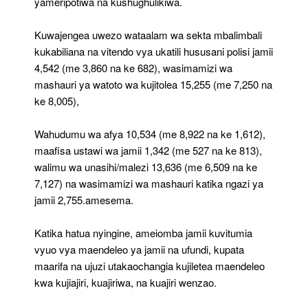
yameripotiwa na kushughulikiwa.
Kuwajengea uwezo wataalam wa sekta mbalimbali
kukabiliana na vitendo vya ukatili hususani polisi jamii
4,542 (me 3,860 na ke 682), wasimamizi wa
mashauri ya watoto wa kujitolea 15,255 (me 7,250 na
ke 8,005),
Wahudumu wa afya 10,534 (me 8,922 na ke 1,612),
maafisa ustawi wa jamii 1,342 (me 527 na ke 813),
walimu wa unasihi/malezi 13,636 (me 6,509 na ke
7,127) na wasimamizi wa mashauri katika ngazi ya
jamii 2,755.amesema.
Katika hatua nyingine, ameiomba jamii kuvitumia
vyuo vya maendeleo ya jamii na ufundi, kupata
maarifa na ujuzi utakaochangia kujiletea maendeleo
kwa kujiajiri, kuajiriwa, na kuajiri wenzao.