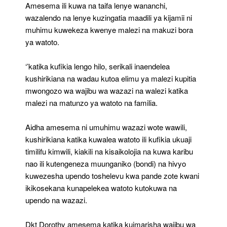
Amesema ili kuwa na taifa lenye wananchi,
wazalendo na lenye kuzingatia maadili ya kijamii ni
muhimu kuwekeza kwenye malezi na makuzi bora
ya watoto.
‘’katika kufikia lengo hilo, serikali inaendelea
kushirikiana na wadau kutoa elimu ya malezi kupitia
mwongozo wa wajibu wa wazazi na walezi katika
malezi na matunzo ya watoto na familia.
Aidha amesema ni umuhimu wazazi wote wawili,
kushirikiana katika kuwalea watoto ili kufikia ukuaji
timilifu kimwili, kiakili na kisaikolojia na kuwa karibu
nao ili kutengeneza muunganiko (bondi) na hivyo
kuwezesha upendo toshelevu kwa pande zote kwani
ikikosekana kunapelekea watoto kutokuwa na
upendo na wazazi.
Dkt Dorothy amesema katika kuimarisha wajibu wa