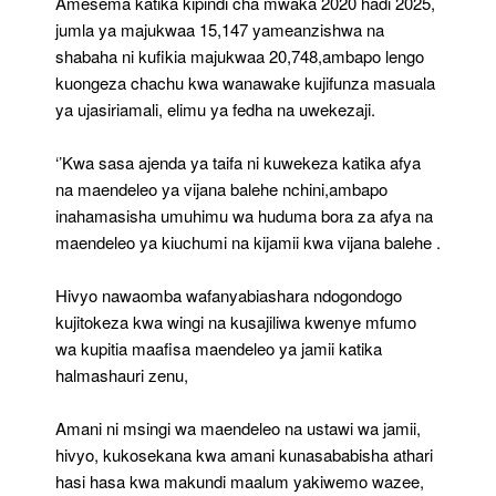
Amesema katika kipindi cha mwaka 2020 hadi 2025,
jumla ya majukwaa 15,147 yameanzishwa na
shabaha ni kufikia majukwaa 20,748,ambapo lengo
kuongeza chachu kwa wanawake kujifunza masuala
ya ujasiriamali, elimu ya fedha na uwekezaji.
‘’Kwa sasa ajenda ya taifa ni kuwekeza katika afya
na maendeleo ya vijana balehe nchini,ambapo
inahamasisha umuhimu wa huduma bora za afya na
maendeleo ya kiuchumi na kijamii kwa vijana balehe .
Hivyo nawaomba wafanyabiashara ndogondogo
kujitokeza kwa wingi na kusajiliwa kwenye mfumo
wa kupitia maafisa maendeleo ya jamii katika
halmashauri zenu,
Amani ni msingi wa maendeleo na ustawi wa jamii,
hivyo, kukosekana kwa amani kunasababisha athari
hasi hasa kwa makundi maalum yakiwemo wazee,