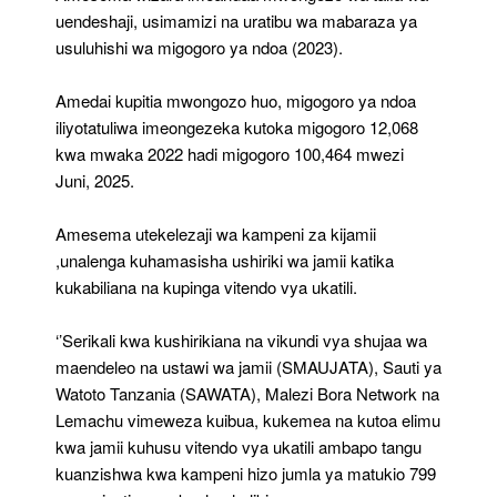
uendeshaji, usimamizi na uratibu wa mabaraza ya
usuluhishi wa migogoro ya ndoa (2023).
Amedai kupitia mwongozo huo, migogoro ya ndoa
iliyotatuliwa imeongezeka kutoka migogoro 12,068
kwa mwaka 2022 hadi migogoro 100,464 mwezi
Juni, 2025.
Amesema utekelezaji wa kampeni za kijamii
,unalenga kuhamasisha ushiriki wa jamii katika
kukabiliana na kupinga vitendo vya ukatili.
‘’Serikali kwa kushirikiana na vikundi vya shujaa wa
maendeleo na ustawi wa jamii (SMAUJATA), Sauti ya
Watoto Tanzania (SAWATA), Malezi Bora Network na
Lemachu vimeweza kuibua, kukemea na kutoa elimu
kwa jamii kuhusu vitendo vya ukatili ambapo tangu
kuanzishwa kwa kampeni hizo jumla ya matukio 799