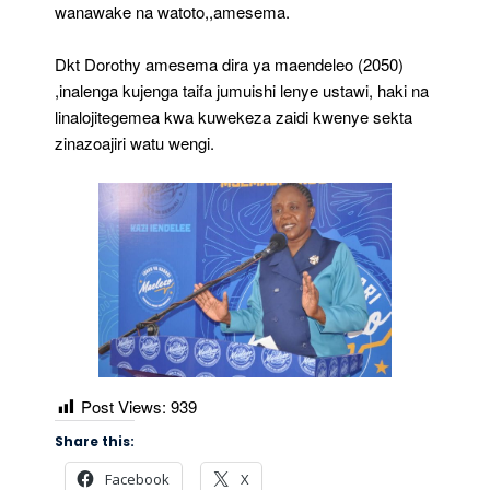
wanawake na watoto,,amesema.
Dkt Dorothy amesema dira ya maendeleo (2050)
,inalenga kujenga taifa jumuishi lenye ustawi, haki na
linalojitegemea kwa kuwekeza zaidi kwenye sekta
zinazoajiri watu wengi.
Post Views:
939
Share this:
Facebook
X