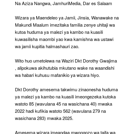
Na Aziza Nangwa, JamhuriMedia, Dar es Salaam
Wizara ya Maendeleo ya Jamii, Jinsia, Wanawake na
Makundi Maalum imezitaka familia zenye uhitaji wa
kutoa huduma ya malezi ya kambo na kuasili
kuwasilisha maombi yao kwa kamishna wa ustawi
wa jamii kupitia halmashauri zao.
Wito huo umetolewa na Waziri Dkt Dorothy Gwajima
, alipokuwa akihutubia mkutano wake na waandishi
wa habari kuhusu mafanikio ya wizara hiyo.
Dkt Dorothy amesema takwimu zinaonesha huduma
ya malezi ya kambo na kuasili imeongezeka kutoka
watoto 85 (wavulana 45 na wasichana 40) mwaka
2022 hadi kufikia watoto 562 (wavulana 279 na
wasichana 283) mwaka 2025.
Amesema wizara imeandaa mwongozo wa taifa wa