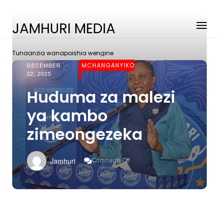
JAMHURI MEDIA
Tunaanzia wanapoishia wengine
DECEMBER
MCHANGANYIKO
22, 2025
Huduma za malezi
ya kambo
zimeongezeka
On
Comments Off
Jamhuri
Huduma
Za
Malezi
Ya
Kambo
Zimeongezeka