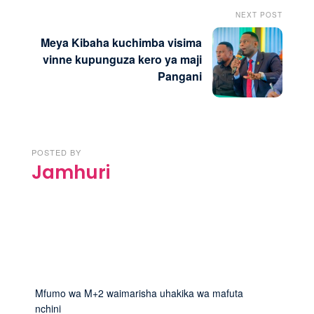
NEXT POST
Meya Kibaha kuchimba visima
vinne kupunguza kero ya maji
Pangani
POSTED BY
Jamhuri
Mfumo wa M+2 waimarisha uhakika wa mafuta
nchini