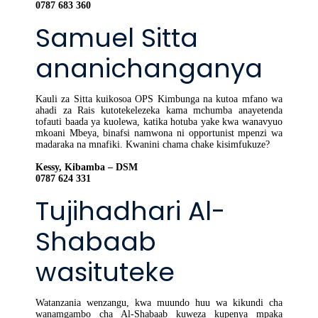
0787 683 360
Samuel Sitta
ananichanganya
Kauli za Sitta kuikosoa OPS Kimbunga na kutoa mfano wa
ahadi za Rais kutotekelezeka kama mchumba anayetenda
tofauti baada ya kuolewa, katika hotuba yake kwa wanavyuo
mkoani Mbeya, binafsi namwona ni opportunist mpenzi wa
madaraka na mnafiki. Kwanini chama chake kisimfukuze?
Kessy, Kibamba – DSM
0787 624 331
Tujihadhari Al-
Shabaab
wasituteke
Watanzania wenzangu, kwa muundo huu wa kikundi cha
wanamgambo cha Al-Shabaab kuweza kupenya mpaka