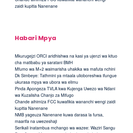
zaidi kupitia Nanenane
Habari Mpya
Mkurugejzi ORCI aridhishwa na kasi ya ujenzi wa kituo
cha matibabu ya saratani BMH
Mfumo wa M+2 waimarisha uhakika wa mafuta nchini
Dk Simbeye: Tathmini ya mtaala ulioboreshwa ifungue
ukurasa mpya wa ubora wa elimu
Pinda Apongeza TVLA kwa Kujenga Uwezo wa Ndani
wa Kuzalisha Chanjo za Mifugo
Chande aihimiza FCC kuwafikia wananchi wengi zaidi
kupitia Nanenane
NMB yageuza Nanenane kuwa darasa la fursa,
maarifa na uwezeshaji
Serikali inatambua mchango wa wazee: Waziri Sangu