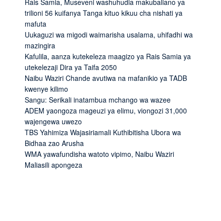
Rais Samia, Museveni washuhudia makubaliano ya
trilioni 56 kuifanya Tanga kituo kikuu cha nishati ya
mafuta
Uukaguzi wa migodi waimarisha usalama, uhifadhi wa
mazingira
Kafulila, aanza kutekeleza maagizo ya Rais Samia ya
utekelezaji Dira ya Taifa 2050
Naibu Waziri Chande avutiwa na mafanikio ya TADB
kwenye kilimo
Sangu: Serikali inatambua mchango wa wazee
ADEM yaongoza mageuzi ya elimu, viongozi 31,000
wajengewa uwezo
TBS Yahimiza Wajasiriamali Kuthibitisha Ubora wa
Bidhaa zao Arusha
WMA yawafundisha watoto vipimo, Naibu Waziri
Maliasili apongeza