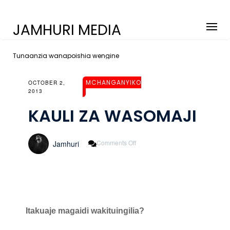
JAMHURI MEDIA
Tunaanzia wanapoishia wengine
MCHANGANYIKO
OCTOBER 2,
2013
KAULI ZA WASOMAJI
On
Comments Off
Jamhuri
KAULI
ZA
WASOMAJI
Itakuaje magaidi wakituingilia?