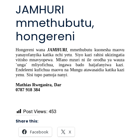
JAMHURI
mmethubutu,
hongereni
Hongereni wana
JAMHURI
, mmethubutu kuonesha maovu
yanayofanyika katika nchi yetu. Siyo kazi rahisi ukizingatia
vitisho mnavyopewa. Mfano mzuri ni ile orodha ya wauza
‘unga’ mliyofichua, ingawa bado haijafanyiwa kazi.
Endeleeni kufichua maovu na Mungu atawasaidia katika kazi
yenu. Sisi tupo pamoja nanyi.
Mathias Rwegasira, Dar
0787 918 384
Post Views:
453
Share this:
Facebook
X