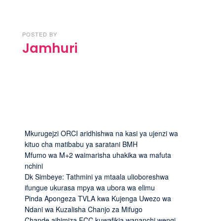
POSTED BY
Jamhuri
Mkurugejzi ORCI aridhishwa na kasi ya ujenzi wa
kituo cha matibabu ya saratani BMH
Mfumo wa M+2 waimarisha uhakika wa mafuta
nchini
Dk Simbeye: Tathmini ya mtaala ulioboreshwa
ifungue ukurasa mpya wa ubora wa elimu
Pinda Apongeza TVLA kwa Kujenga Uwezo wa
Ndani wa Kuzalisha Chanjo za Mifugo
Chande aihimiza FCC kuwafikia wananchi wengi