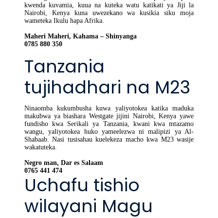
kwenda kuvamia, kuua na kuteka watu katikati ya Jiji la
Nairobi, Kenya kuna uwezekano wa kusikia siku moja
wameteka Ikulu hapa Afrika.
Maheri Maheri, Kahama – Shinyanga
0785 880 350
Tanzania
tujihadhari na M23
Ninaomba kukumbusha kuwa yaliyotokea katika maduka
makubwa ya biashara Westgate jijini Nairobi, Kenya yawe
fundisho kwa Serikali ya Tanzania, kwani kwa mtazamo
wangu, yaliyotokea huko yameelezwa ni malipizi ya Al-
Shabaab. Nasi tusisahau kuelekeza macho kwa M23 wasije
wakatuteka.
Negro man, Dar es Salaam
0765 441 474
Uchafu tishio
wilayani Magu