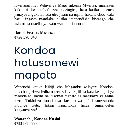
Kwa sasa hivi Wilaya ya Magu mkoani Mwanza, inaelekea
kukithiri kwa uchafu wa mazingira, hasa katika maeneo
yanayozunguka mnada ulio jirani na mjini, hakuna choo wala
bafu, ingawa mamlaka husika imepandisha kiwango cha
ushuru na maelfu ya watu wanatumia mnada huu!
Daniel Erasto, Mwanza
0756 378 940
Kondoa
hatusomewi
mapato
Wananchi katika Kikiji cha Magambu wilayani Kondoa,
tunachangishwa fedha na serikali ya kijiji na kata kwa ajili ya
maendeleo, lakini hautusomei mapato na matumizi ya fedha
hizo. Tukiuliza tunatishwa kushtakiwa. Tulishamwambia
mbunge wetu, lakini hajachukua hatua, tunaendelea
kunyanyaswa!
Wananchi, Kondoa Kusini
0783 868 660