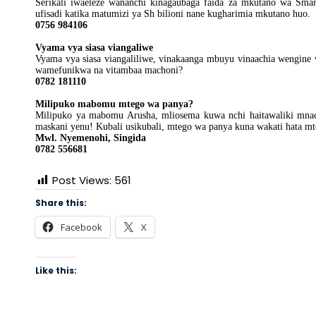
Serikali iwaeleze wananchi kinagaubaga faida za mkutano wa Sma
ufisadi katika matumizi ya Sh bilioni nane kugharimia mkutano huo.
0756 984106
Vyama vya siasa viangaliwe
Vyama vya siasa viangaliliwe, vinakaanga mbuyu vinaachia wengin
wamefunikwa na vitambaa machoni?
0782 181110
Milipuko mabomu mtego wa panya?
Milipuko ya mabomu Arusha, mliosema kuwa nchi haitawaliki mnach
maskani yenu! Kubali usikubali, mtego wa panya kuna wakati hata m
Mwl. Nyemenohi, Singida
0782 556681
Post Views:
561
Share this:
Facebook
X
Like this: