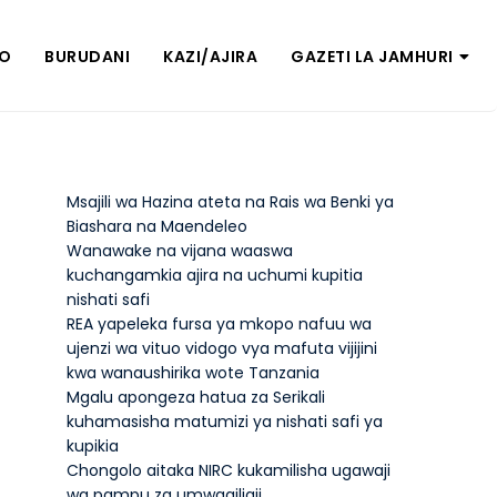
ZO
BURUDANI
KAZI/AJIRA
GAZETI LA JAMHURI
Msajili wa Hazina ateta na Rais wa Benki ya
Biashara na Maendeleo
Wanawake na vijana waaswa
kuchangamkia ajira na uchumi kupitia
nishati safi
REA yapeleka fursa ya mkopo nafuu wa
ujenzi wa vituo vidogo vya mafuta vijijini
kwa wanaushirika wote Tanzania
Mgalu apongeza hatua za Serikali
kuhamasisha matumizi ya nishati safi ya
kupikia
Chongolo aitaka NIRC kukamilisha ugawaji
wa pampu za umwagiliaji