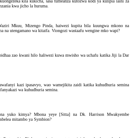
uongezeka kila kukicha, sasa tumeanza kutozwa kodi ya kulipia laini za
zania kwa jicho la huruma.
aziri Mkuu, Mizengo Pinda, haiwezi kupita bila kuungwa mkono na
ma na utengamano wa kitaifa. Viongozi wastaafu wengine mko wapi?
dhaa zao kwani hilo haliwezi kuwa mwisho wa uchafu katika Jiji la Dar
wafanyi kazi ipasavyo, wao wamejikita zaidi katika kuhudhuria semina
afanyakazi wa kuhudhuria semina.
ona yuko kimya? Mbona yeye [Sitta] na Dk. Harrison Mwakyembe
embelea mitambo ya Symbion?