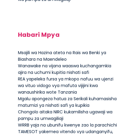
Habari Mpya
Msajili wa Hazina ateta na Rais wa Benki ya
Biashara na Maendeleo
Wanawake na vijana waaswa kuchangamkia
ajira na uchumi kupitia nishati safi
REA yapeleka fursa ya mkopo nafuu wa ujenzi
wa vituo vidogo vya mafuta vijijini kwa
wanaushirika wote Tanzania
Mgalu apongeza hatua za Serikali kuhamasisha
matumizi ya nishati safi ya kupikia
Chongolo aitaka NIRC kukamilisha ugawaji wa
pampu za umwagiliaji
WRRB yaja na ubunifu kwenye zao la parachichi
TAMESOT yakemea vitendo vya udanganyifu,