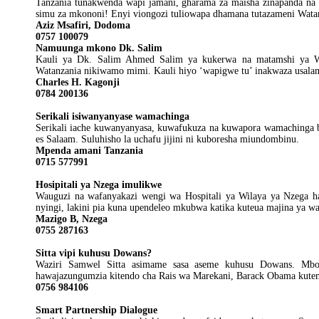
Tanzania tunakwenda wapi jamani, gharama za maisha zinapanda na k
simu za mkononi! Enyi viongozi tuliowapa dhamana tutazameni Watan
Aziz Msafiri, Dodoma
0757 100079
Namuunga mkono Dk. Salim
Kauli ya Dk. Salim Ahmed Salim ya kukerwa na matamshi ya W
Watanzania nikiwamo mimi. Kauli hiyo ‘wapigwe tu’ inakwaza usala
Charles H. Kagonji
0784 200136
Serikali isiwanyanyase wamachinga
Serikali iache kuwanyanyasa, kuwafukuza na kuwapora wamachinga bi
es Salaam. Suluhisho la uchafu jijini ni kuboresha miundombinu.
Mpenda amani Tanzania
0715 577991
Hosipitali ya Nzega imulikwe
Wauguzi na wafanyakazi wengi wa Hospitali ya Wilaya ya Nzega ha
nyingi, lakini pia kuna upendeleo mkubwa katika kuteua majina ya w
Mazigo B, Nzega
0755 287163
Sitta vipi kuhusu Dowans?
Waziri Samwel Sitta asimame sasa aseme kuhusu Dowans. Mb
hawajazungumzia kitendo cha Rais wa Marekani, Barack Obama kut
0756 984106
Smart Partnership Dialogue