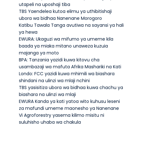
utapeli na uposhaji tiba
TBS Yaendelea kutoa elimu ya uthibitishaji
ubora wa bidhaa Nanenane Morogoro
Katibu Tawala Tanga avutiwa na sayansi ya hali
ya hewa
EWURA: Ukaguzi wa mifumo ya umeme kila
baada ya miaka mitano unaweza kuzuia
majanga ya moto
BPA: Tanzania yazidi kuwa kitovu cha
usambazaji wa mafuta Afrika Mashariki na Kati
Londo: FCC yazidi kuwa mhimili wa biashara
shindani na ulinzi wa mlaji nchini
TBS yasisitiza ubora wa bidhaa kuwa chachu ya
biashara na ulinzi wa mlaji
EWURA Kanda ya kati yatoa wito kuhusu leseni
za mafundi umeme maonesho ya Nanenane
Vi Agroforestry yasema kilimo misitu ni
suluhisho uhaba wa chakula