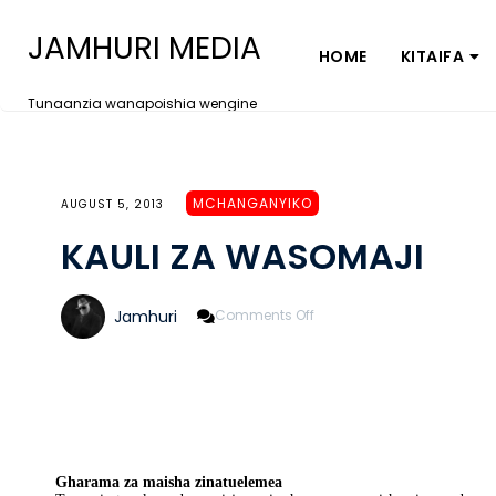
JAMHURI MEDIA
HOME
KITAIFA
Tunaanzia wanapoishia wengine
MCHANGANYIKO
AUGUST 5, 2013
KAULI ZA WASOMAJI
On
Jamhuri
Comments Off
KAULI
ZA
WASOMAJI
Gharama za maisha zinatuelemea