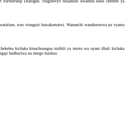
rt Partnership Dialogue, vinginevyo tutaamini kwamba kuna chembe ya
e watafune, wao viongozi hawakamatwi. Wananchi wanabururwa na vyama
ekelea kichaka kinachoungua mithili ya mtoto wa nyani ilhali kichaka
tegaji hudhuriwa na mtego huohuo.