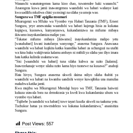
Wananchi wanatutegemea kama kioo chao, tuwatendee haki wananchi.”
Anaongeza kuwa jamii inawategemea waandishi wa habari wafanye kazi
kwa uadilifu mkubwa chini ya msingi na silaha ya umoja wao.
Sungura wa TMF apigilia msumari
Mkurugenzi wa Mfuko wa Vyombo vya Habari Tanzania (TMF), Ernest
Sungura, yeye amewataka waandishi wa habari kujenga hisia za kukataa
kupigwa, kuonewa, kunyanyaswa, kukandamizwa na mifumo mibaya
ikiwamo inayokandamiza malipo yao.
“Tukatae mifumo mibaya [ikiwamo] inayokandamiza malipo yetu
[wanahabari] kwani inatufanya wanyonge,” anasema Sungura. Anawaasa
waandishi wa habari kujikita katika kuandika habari za uchunguzi na utafiti
wa kina huku wakijivunia kalamu ambayo ni mithili ya silaha yao iliyo imara
hata katika kulinda usalama wao.
“Sisi [waandishi wa habari] tuna silaha kubwa na nzito [kalamu].
Inawezekanaje wenye silaha nzito kama hiyo tuonewe na kuuawa?” anahoji
Sungura.
Hata hivyo, Sungura anasema ukweli daima ndiyo silaha thabiti ya
waandishi wa habari na kwamba uandishi wenye kuwajibika una manufaa
makubwa katika jamii.
Kwa mujibu wa Mkurugenzi Mtendaji huyo wa TMF, Tanzania haiwezi
kukuza utawala bora na demokrasia ya kweli kwa kukandamiza uhuru wa
vyombo vya habari.
“Tujibebe [waandishi wa habari] tuwe tayari kuufia ukweli na taaluma yetu.
Tuchukue hatua ya mwendelezo wa kukataa kukandamizwa,” anasisitiza
Sungura.
Post Views:
557
Share this: