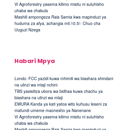
Vi Agroforestry yasema kilimo misitu ni suluhisho
uhaba wa chakula
Mashili ampongeza Rais Samia kwa mapinduzi ya
huduma za afya, achangia mil.10.5/- Chuo cha
Uuguzi Nzega
Habari Mpya
Londo: FCC yazidi kuwa mhimili wa biashara shindani
na ulinzi wa mlaji nchini
TBS yasisitiza ubora wa bidhaa kuwa chachu ya
biashara na ulinzi wa mlaji
EWURA Kanda ya kati yatoa wito kuhusu leseni za
mafundi umeme maonesho ya Nanenane
Vi Agroforestry yasema kilimo misitu ni suluhisho
uhaba wa chakula
Mashili ampongeza Rais Samia kwa mapinduzi ya