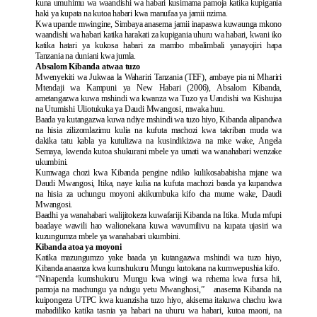
kuna umuhimu wa waandishi wa habari kusimama pamoja katika kupigania
haki ya kupata na kutoa habari kwa manufaa ya jamii nzima.
Kwa upande mwingine, Simbaya anasema jamii inapaswa kuwaunga mkono
waandishi wa habari katika harakati za kupigania uhuru wa habari, kwani iko
katika hatari ya kukosa habari za mambo mbalimbali yanayojiri hapa
Tanzania na duniani kwa jumla.
Absalom Kibanda atwaa tuzo
Mwenyekiti wa Jukwaa la Wahariri Tanzania (TEF), ambaye pia ni Mhariri
Mtendaji wa Kampuni ya New Habari (2006), Absalom Kibanda,
ametangazwa kuwa mshindi wa kwanza wa Tuzo ya Uandishi wa Kishujaa
na Utumishi Uliotukuka ya Daudi Mwangosi, mwaka huu.
Baada ya kutangazwa kuwa ndiye mshindi wa tuzo hiyo, Kibanda alipandwa
na hisia zilizomlazimu kulia na kufuta machozi kwa takriban muda wa
dakika tatu kabla ya kutulizwa na kusindikizwa na mke wake, Angela
Semaya, kwenda kutoa shukurani mbele ya umati wa wanahabari wenzake
ukumbini.
Kumwaga chozi kwa Kibanda pengine ndiko kulikosababisha mjane wa
Daudi Mwangosi, Itika, naye kulia na kufuta machozi baada ya kupandwa
na hisia za uchungu moyoni akikumbuka kifo cha mume wake, Daudi
Mwangosi.
Baadhi ya wanahabari walijitokeza kuwafariji Kibanda na Itika. Muda mfupi
baadaye wawili hao walionekana kuwa wavumilivu na kupata ujasiri wa
kuzungumza mbele ya wanahabari ukumbini.
Kibanda atoa ya moyoni
Katika mazungumzo yake baada ya kutangazwa mshindi wa tuzo hiyo,
Kibanda anaanza kwa kumshukuru Mungu kutokana na kumwepushia kifo.
“Ninapenda kumshukuru Mungu kwa wingi wa rehema kwa fursa hii,
pamoja na machungu ya ndugu yetu Mwanghosi,” anasema Kibanda na
kuipongeza UTPC kwa kuanzisha tuzo hiyo, akisema itakuwa chachu kwa
mabadiliko katika tasnia ya habari na uhuru wa habari, kutoa maoni, na