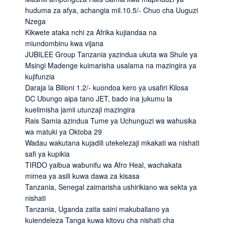
huduma za afya, achangia mil.10.5/- Chuo cha Uuguzi
Nzega
Kikwete ataka nchi za Afrika kujiandaa na
miundombinu kwa vijana
JUBILEE Group Tanzania yazindua ukuta wa Shule ya
Msingi Madenge kuimarisha usalama na mazingira ya
kujifunzia
Daraja la Bilioni 1.2/- kuondoa kero ya usafiri Kilosa
DC Ubungo aipa tano JET, bado ina jukumu la
kuelimisha jamii utunzaji mazingira
Rais Samia azindua Tume ya Uchunguzi wa wahusika
wa matuki ya Oktoba 29
Wadau wakutana kujadili utekelezaji mkakati wa nishati
safi ya kupikia
TIRDO yaibua wabunifu wa Afro Heal, wachakata
mimea ya asili kuwa dawa za kisasa
Tanzania, Senegal zaimarisha ushirikiano wa sekta ya
nishati
Tanzania, Uganda zatia saini makubaliano ya
kuiendeleza Tanga kuwa kitovu cha nishati cha