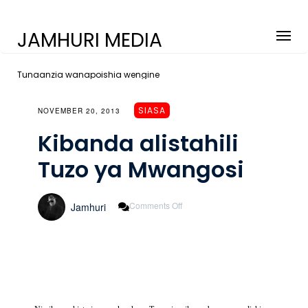
JAMHURI MEDIA
Tunaanzia wanapoishia wengine
SIASA
NOVEMBER 20, 2013
Kibanda alistahili
Tuzo ya Mwangosi
On
Comments Off
Jamhuri
Kibanda
Alistahili
Tuzo
Ya
Mwangosi