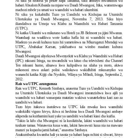
Ni siku ya historia ya pekee hapa Tanzania, siku ambayo mwandishi wa
habari Absalom Kibanda na mjane wa Daudi Mwangosi, Itika, wamemwaga
machozi mbele ya umati wa waandishi wa habari ukumbini.
Ni siku ya kukabidhi Tuzo ya Uandishi wa Kishujaa na Utumishi
Uliotukuka ya Daudi Mwangosi, Novemba 7, 2013. Siku hiyo
iliandaliwa na Umoja wa Klabu za Waandishi wa Habari Tanzania
(UTPC).
Ni katika Ukumbi wa mikutano wa Hoteli ya JB Belmont ya jijini Mwanza.
Waandaaji na waalikwa wote katika hafla hii ni waandishi wa habari.
Maelezo ya awali kuhusu tuzo hii yametolewa na Mkurugenzi Mtendaji wa
UTPC, Abubakar Karsan, yakifuatiwa na wimbo maalum kuhusu
Mwangosi.
Daudi Mwangosi aliyekuwa Mwenyekiti wa Klabu ya Waandishi wa Habari
(IPC) mkoani Iringa, na mwandishi wa kituo cha televisheni cha Channel
Ten mkoani humo, aliuawa kwa kulipuliwa na silaha ya moto, akiwa
mikononi mwa askari polisi waliokuwa wakidhibiti mkusanyiko wa
wananchi katika Kijiji cha Nyololo, Wilaya ya Mfindi, Iringa, Septemba 2,
2012.
Rais wa UTPC azungumza
Rais wa UTPC, Kenneth Simbaya, anasema Tuzo ya Uandishi wa Kishujaa
na Utumishi Uliotukuka ya Daudi Mwangosi imeanzishwa kwa ajili ya
waandishi wa habari wanaopata matatizo wakiwa wanatekeleza kazi zao za
uandishi wa habari.
Tuzo hiyo itakuwa inatolewa na UTPC kila mwaka kwa waandishi
waliokidhi vigezo hivyo, ikiwa ni heshima kwa Daudi Mwangosi ambaye
aliipenda na kuithamini kazi yake ya uandishi wa habari kiasi cha kuifia.
“Tukio la kifo cha Mwangosi ni la kusikitisha, lakini waandishi wa habari
tusikate tamaa. Wanaweza kuua watu, lakini hawawezi kuua nia na mawazo
mazuri ya kupasha jamii habari,” anasema Simbaya.
Anakumbusha kwamba hali ya tasnia ya habari hapa nchini si shwari, hivyo