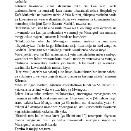
kadhalika.
Kibanda hakusahau kutoa shukurani zake pia kwa watu wote
waliomtembelea na kumfariji kwa namna mbalimbali akiwa Hospitali ya
Taifa Muhimbili na baadaye nchini Afrika Kusini, alikopata matibabu baada
ya kuvamiwa na watu waliomshambulia kwa kumtesa na kumuumiza hadi
kumtoboa jicho jijini Dar es Salaam, Machi 5, mwaka huu.
“Nasikitika hadi sasa hakuna mtuhumiwa wa tukio langu aliyekamatwa, na
mwenendo wa kesi ya mtuhumiwa wa mauaji ya Mwangosi una maswali
mengi kuliko majibu,” anasema Kibanda na kuendelea:
“Nikikumbuka kifo cha Mwangosi nasahau mateso na kuumizwa
nilivyofanyiwa. Tukio langu lilihusiana moja kwa moja na kazi zangu za
uandishi. Uchunguzi wa tukio langu umekuwa ukienda ndivyo sivyo.”
Mwenyekiti huyu wa TEF anasema nchi yetu imefikia hatua mbaya ambapo
waandishi wa habari wanaonekana maadui mbele ya wanasiasa na viongozi
mbalimbali wanaotafuta maslahi yao binafsi, huku baadhi ya waandishi
wakitumika kuwafanikishia maslahi hayo.
“Kazi yetu [uandishi wa habari] ni ya hatari, lakini uhatari huo hauna sababu
ya kutufanya tuwe wanyonge ila ututie chachu ya kusonga mbele,” anasema
Kibanda.
Mbali ya ngao maalum, Kibanda amekabidhiwa hundi ya Sh milioni 10
kutokana na ushindi wake wa tuzo hiyo ya Mwangosi.
Lakini katika tukio ambayo halikutarajiwa, ametangaza mchanganuo wa
matumizi ya fedha hizo akisema asilimia 10 ya kiasi hicho (Sh milioni moja)
atatoa sadaka kwa Mungu, nusu ya Sh milioni tisa zinazosalia, yaani Sh
milioni 4.5 atampatia mjane wa Mwangosi na kiasi kinachobaki atakitumia
kugharimia mahitaji katika familia yake.
“Sistahili tuzo hii, asilimia kumi [ya Sh milioni 10] ninampatia aliyeokoa
maisha yangu na nusu ya fedha zitakazobaki nitampatia mjane wa
Mwangosi,” amesema Kibanda.
Tamko la majaji wa tuzo