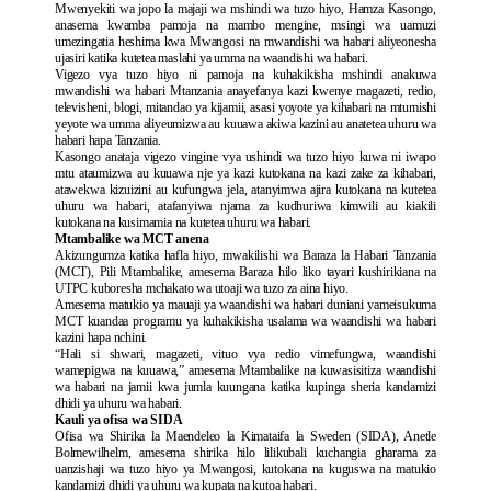
Mwenyekiti wa jopo la majaji wa mshindi wa tuzo hiyo, Hamza Kasongo,
anasema kwamba pamoja na mambo mengine, msingi wa uamuzi
umezingatia heshima kwa Mwangosi na mwandishi wa habari aliyeonesha
ujasiri katika kutetea maslahi ya umma na waandishi wa habari.
Vigezo vya tuzo hiyo ni pamoja na kuhakikisha mshindi anakuwa
mwandishi wa habari Mtanzania anayefanya kazi kwenye magazeti, redio,
televisheni, blogi, mitandao ya kijamii, asasi yoyote ya kihabari na mtumishi
yeyote wa umma aliyeumizwa au kuuawa akiwa kazini au anatetea uhuru wa
habari hapa Tanzania.
Kasongo anataja vigezo vingine vya ushindi wa tuzo hiyo kuwa ni iwapo
mtu ataumizwa au kuuawa nje ya kazi kutokana na kazi zake za kihabari,
atawekwa kizuizini au kufungwa jela, atanyimwa ajira kutokana na kutetea
uhuru wa habari, atafanyiwa njama za kudhuriwa kimwili au kiakili
kutokana na kusimamia na kutetea uhuru wa habari.
Mtambalike wa MCT anena
Akizungumza katika hafla hiyo, mwakilishi wa Baraza la Habari Tanzania
(MCT), Pili Mtambalike, amesema Baraza hilo liko tayari kushirikiana na
UTPC kuboresha mchakato wa utoaji wa tuzo za aina hiyo.
Amesema matukio ya mauaji ya waandishi wa habari duniani yameisukuma
MCT kuandaa programu ya kuhakikisha usalama wa waandishi wa habari
kazini hapa nchini.
“Hali si shwari, magazeti, vituo vya redio vimefungwa, waandishi
wamepigwa na kuuawa,” amesema Mtambalike na kuwasisitiza waandishi
wa habari na jamii kwa jumla kuungana katika kupinga sheria kandamizi
dhidi ya uhuru wa habari.
Kauli ya ofisa wa SIDA
Ofisa wa Shirika la Maendeleo la Kimataifa la Sweden (SIDA), Anetle
Bolmewilhelm, amesema shirika hilo lilikubali kuchangia gharama za
uanzishaji wa tuzo hiyo ya Mwangosi, kutokana na kuguswa na matukio
kandamizi dhidi ya uhuru wa kupata na kutoa habari.