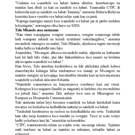
“Usalama wa waandishi wa habari lazima ulindwe, kumekuwapo na
matukio hasi dhidi ya kazi za uandishi wa habari. Tunaisaidia UTPC ili
kuboresha kazi za uandishi wa habari Tanzania,” amesema Bolmewilhelm na
kusisitiza kuwa vyombo vya habari ndiyo sauti kuu ya jamii.
“Kujenga mazingira mazuri kwa waandishi wa habari pia ni jambo muhimu
la kuzingatia,” ameongeza ofisa huyo wa SIDA.
Tido Mhando atoa msimamo
“Hata vitani wanapigana, wengine wanauawa, wengine wanasonga mbele
hadi wanapata ushindi na kurudi nyumbani wakishangiliwa,” anasema
mwandishi mkongwe na mahiri, Tido Mhando, aliyekuwa mgeni mwenyeji
katika hafla ya kukabidhi tuzo hiyo.
Anaendelea, “Mwangosi alikuwa mwandishi mahiri, alipenda na kuthamini
kazi hii hadi kifo chake, jina lake litakumbukwa kwa mazuri na heshima
aliyowapatia waandishi wa habari.”
Hata hivyo, Tido ameeleza kusikitishwa na kile alichokiita juhudi kubwa
zinazofanyika kukingia kifua mtuhumiwa wa mauaji ya Mwangosi na
matukio mengine ya kuwapiga, kuwaharibia vitendea kazi na kuwanyanyasa
waandishi wa habari akiwamo Kibanda.
“Waandishi wanaumizwa na kunyanyaswa wasifanye kazi zao vizuri.
Kufungiwa kwa magazeti (baadhi ya magazeti) ni kielelezo cha mwendelezo
wa juhudi hizo,” anasema Tido ambaye kwa sasa ni Mkurugenzi wa
Kampuni ya Mwananchi Communication.
Tido anatumia nafasi hiyo kuwaasa waandishi wa habari kutokubali kutoa
mwanya wa kuchafua na kudhalilisha taaluma ya uandishi wa habari.
“Tusikubali kurubuniwa na rushwa na kutudhalilisha utu wetu. Tusikubali
hata siku moja kutumiwa kwa maslahi ya wengine. Tuwe ni watu wenye
hadhi ya kufanya kazi hii,” anasisitiza na kuendelea:
“UTPC wametuonesha mfano na wajibu wetu, tuwaunge mkono. Tujitume
zaidi tuachane na habari za matukio na mikutano, tufuatilie habari za
uchunguzi.