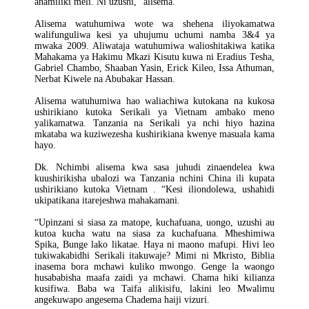
anamiliki meli. Ni uzushi,” alisema.
Alisema watuhumiwa wote wa shehena iliyokamatwa
walifunguliwa kesi ya uhujumu uchumi namba 3&4 ya
mwaka 2009. Aliwataja watuhumiwa walioshitakiwa katika
Mahakama ya Hakimu Mkazi Kisutu kuwa ni Eradius Tesha,
Gabriel Chambo, Shaaban Yasin, Erick Kileo, Issa Athuman,
Nerbat Kiwele na Abubakar Hassan.
Alisema watuhumiwa hao waliachiwa kutokana na kukosa
ushirikiano kutoka Serikali ya Vietnam ambako meno
yalikamatwa. Tanzania na Serikali ya nchi hiyo hazina
mkataba wa kuziwezesha kushirikiana kwenye masuala kama
hayo.
Dk. Nchimbi alisema kwa sasa juhudi zinaendelea kwa
kuushirikisha ubalozi wa Tanzania nchini China ili kupata
ushirikiano kutoka Vietnam . “Kesi iliondolewa, ushahidi
ukipatikana itarejeshwa mahakamani.
“Upinzani si siasa za matope, kuchafuana, uongo, uzushi au
kutoa kucha watu na siasa za kuchafuana. Mheshimiwa
Spika, Bunge lako likatae. Haya ni maono mafupi. Hivi leo
tukiwakabidhi Serikali itakuwaje? Mimi ni Mkristo, Biblia
inasema bora mchawi kuliko mwongo. Genge la waongo
husababisha maafa zaidi ya mchawi. Chama hiki kilianza
kusifiwa. Baba wa Taifa alikisifu, lakini leo Mwalimu
angekuwapo angesema Chadema haiji vizuri.