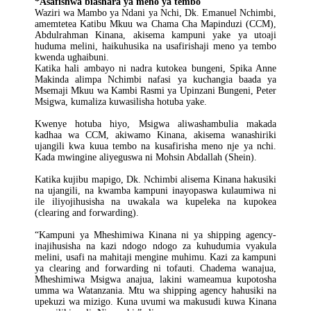
*Asafishwa biashara ya meno ya tembo
Waziri wa Mambo ya Ndani ya Nchi, Dk. Emanuel Nchimbi,
amemtetea Katibu Mkuu wa Chama Cha Mapinduzi (CCM),
Abdulrahman Kinana, akisema kampuni yake ya utoaji
huduma melini, haikuhusika na usafirishaji meno ya tembo
kwenda ughaibuni.
Katika hali ambayo ni nadra kutokea bungeni, Spika Anne
Makinda alimpa Nchimbi nafasi ya kuchangia baada ya
Msemaji Mkuu wa Kambi Rasmi ya Upinzani Bungeni, Peter
Msigwa, kumaliza kuwasilisha hotuba yake.
Kwenye hotuba hiyo, Msigwa aliwashambulia makada
kadhaa wa CCM, akiwamo Kinana, akisema wanashiriki
ujangili kwa kuua tembo na kusafirisha meno nje ya nchi.
Kada mwingine aliyeguswa ni Mohsin Abdallah (Shein).
Katika kujibu mapigo, Dk. Nchimbi alisema Kinana hakusiki
na ujangili, na kwamba kampuni inayopaswa kulaumiwa ni
ile iliyojihusisha na uwakala wa kupeleka na kupokea
(clearing and forwarding).
“Kampuni ya Mheshimiwa Kinana ni ya shipping agency-
inajihusisha na kazi ndogo ndogo za kuhudumia vyakula
melini, usafi na mahitaji mengine muhimu. Kazi za kampuni
ya clearing and forwarding ni tofauti. Chadema wanajua,
Mheshimiwa Msigwa anajua, lakini wameamua kupotosha
umma wa Watanzania. Mtu wa shipping agency hahusiki na
upekuzi wa mizigo. Kuna uvumi wa makusudi kuwa Kinana