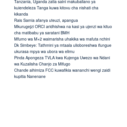
Tanzania, Uganda zatia saini makubaliano ya
kuiendeleza Tanga kuwa kitovu cha nishati cha
kikanda
Rais Samia afanya uteuzi, apangua
Mkurugejzi ORCI aridhishwa na kasi ya ujenzi wa kituo
cha matibabu ya saratani BMH
Mfumo wa M+2 waimarisha uhakika wa mafuta nchini
Dk Simbeye: Tathmini ya mtaala ulioboreshwa ifungue
ukurasa mpya wa ubora wa elimu
Pinda Apongeza TVLA kwa Kujenga Uwezo wa Ndani
wa Kuzalisha Chanjo za Mifugo
Chande aihimiza FCC kuwafikia wananchi wengi zaidi
kupitia Nanenane