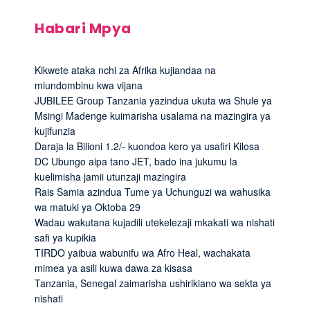
Habari Mpya
Kikwete ataka nchi za Afrika kujiandaa na
miundombinu kwa vijana
JUBILEE Group Tanzania yazindua ukuta wa Shule ya
Msingi Madenge kuimarisha usalama na mazingira ya
kujifunzia
Daraja la Bilioni 1.2/- kuondoa kero ya usafiri Kilosa
DC Ubungo aipa tano JET, bado ina jukumu la
kuelimisha jamii utunzaji mazingira
Rais Samia azindua Tume ya Uchunguzi wa wahusika
wa matuki ya Oktoba 29
Wadau wakutana kujadili utekelezaji mkakati wa nishati
safi ya kupikia
TIRDO yaibua wabunifu wa Afro Heal, wachakata
mimea ya asili kuwa dawa za kisasa
Tanzania, Senegal zaimarisha ushirikiano wa sekta ya
nishati