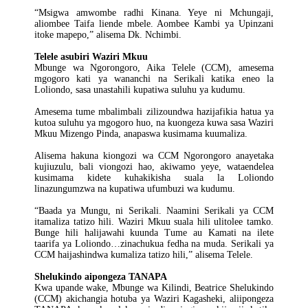
“Msigwa amwombe radhi Kinana. Yeye ni Mchungaji,
aliombee Taifa liende mbele. Aombee Kambi ya Upinzani
itoke mapepo,” alisema Dk. Nchimbi.
Telele asubiri Waziri Mkuu
Mbunge wa Ngorongoro, Aika Telele (CCM), amesema
mgogoro kati ya wananchi na Serikali katika eneo la
Loliondo, sasa unastahili kupatiwa suluhu ya kudumu.
Amesema tume mbalimbali zilizoundwa hazijafikia hatua ya
kutoa suluhu ya mgogoro huo, na kuongeza kuwa sasa Waziri
Mkuu Mizengo Pinda, anapaswa kusimama kuumaliza.
Alisema hakuna kiongozi wa CCM Ngorongoro anayetaka
kujiuzulu, bali viongozi hao, akiwamo yeye, wataendelea
kusimama kidete kuhakikisha suala la Loliondo
linazungumzwa na kupatiwa ufumbuzi wa kudumu.
“Baada ya Mungu, ni Serikali. Naamini Serikali ya CCM
itamaliza tatizo hili. Waziri Mkuu suala hili ulitolee tamko.
Bunge hili halijawahi kuunda Tume au Kamati na ilete
taarifa ya Loliondo…zinachukua fedha na muda. Serikali ya
CCM haijashindwa kumaliza tatizo hili,” alisema Telele.
Shelukindo aipongeza TANAPA
Kwa upande wake, Mbunge wa Kilindi, Beatrice Shelukindo
(CCM) akichangia hotuba ya Waziri Kagasheki, aliipongeza