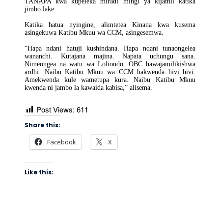
TANAPA kwa kupeleka miradi mingi ya kijamii katika
jimbo lake.
Katika hatua nyingine, alimtetea Kinana kwa kusema
asingekuwa Katibu Mkuu wa CCM, asingesemwa.
“Hapa ndani hatuji kushindana. Hapa ndani tunaongelea
wananchi. Kutajana majina. Napata uchungu sana.
Nimeongea na watu wa Loliondo. OBC hawajamilikishwa
ardhi. Naibu Katibu Mkuu wa CCM hakwenda hivi hivi.
Amekwenda kule wametupa kura. Naibu Katibu Mkuu
kwenda ni jambo la kawaida kabisa,” alisema.
Post Views:
611
Share this:
Facebook
X
Like this: