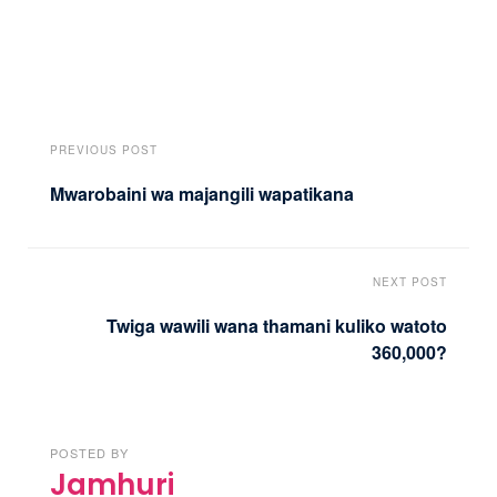
PREVIOUS POST
Mwarobaini wa majangili wapatikana
NEXT POST
Twiga wawili wana thamani kuliko watoto
360,000?
POSTED BY
Jamhuri