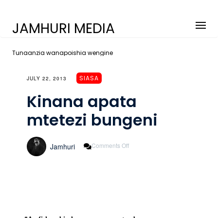
JAMHURI MEDIA
Tunaanzia wanapoishia wengine
SIASA
JULY 22, 2013
Kinana apata
mtetezi bungeni
On
Comments Off
Jamhuri
Kinana
Apata
Mtetezi
Bungeni