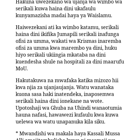
Hakuna uwezekano wa ujanja wa wimbo wa
serikali kuwa haina dini ukafaulu
kunyamazisha madai haya ya Waislamu.
Haiwezekani ati ka wimbo katamu, serikali
haina dini ikifika Jumapili serikali inafunga
ofisi za umma, wakati wa Krismas inaremba
ofisi za umma kwa marembo ya dini, huku
hiyo serikali ukiingia mkataba na dini
kuendesha shule na hospitali za dini maarufu
MoU.
Hakutakuwa na mwafaka katika mizozo hii
kwa njia za ujanjaujanja. Watu wanataka
kuona sasa haki inatendeka, inaposemwa
serikali haina dini ionekane na wote.
Upotoshaji wa Ghuba na Uhindi wanaotumia
hauna nafasi, hawawezi kufaulu kwa kuwa
uelewa wa watu unapanuka kila siku.
* Mwandishi wa makala haya Kassali Mussa