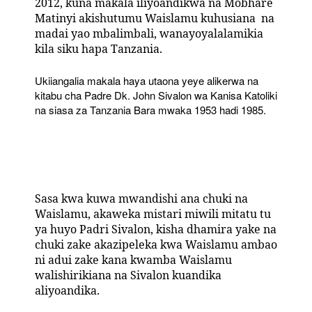
2012, kuna makala iliyoandikwa na Mobhare
Matinyi akishutumu Waislamu kuhusiana na
madai yao mbalimbali, wanayoyalalamikia
kila siku hapa Tanzania.
Ukiiangalia makala haya utaona yeye alikerwa na
kitabu cha Padre Dk. John Sivalon wa Kanisa Katoliki
na siasa za Tanzania Bara mwaka 1953 hadi 1985.
Sasa kwa kuwa mwandishi ana chuki na
Waislamu, akaweka mistari miwili mitatu tu
ya huyo Padri Sivalon, kisha dhamira yake na
chuki zake akazipeleka kwa Waislamu ambao
ni adui zake kana kwamba Waislamu
walishirikiana na Sivalon kuandika
aliyoandika.