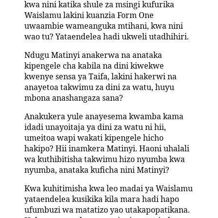
kwa nini katika shule za msingi kufurika
Waislamu lakini kuanzia Form One
uwaambie wameanguka mtihani, kwa nini
wao tu? Yataendelea hadi ukweli utadhihiri.
Ndugu Matinyi anakerwa na anataka
kipengele cha kabila na dini kiwekwe
kwenye sensa ya Taifa, lakini hakerwi na
anayetoa takwimu za dini za watu, huyu
mbona anashangaza sana?
Anakukera yule anayesema kwamba kama
idadi unayoitaja ya dini za watu ni hii,
umeitoa wapi wakati kipengele hicho
hakipo? Hii inamkera Matinyi. Haoni uhalali
wa kuthibitisha takwimu hizo nyumba kwa
nyumba, anataka kuficha nini Matinyi?
Kwa kuhitimisha kwa leo madai ya Waislamu
yataendelea kusikika kila mara hadi hapo
ufumbuzi wa matatizo yao utakapopatikana.