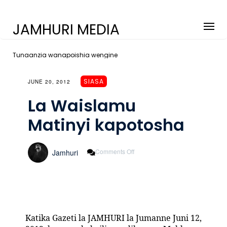
JAMHURI MEDIA
Tunaanzia wanapoishia wengine
SIASA
JUNE 20, 2012
La Waislamu
Matinyi kapotosha
On
Comments Off
Jamhuri
La
Waislamu
Matinyi
Kapotosha
Katika Gazeti la JAMHURI la Jumanne Juni 12,