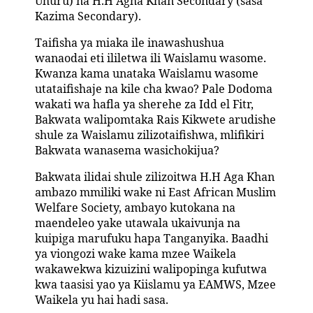
Uhuru) na H.H Agha Khan Secondary (sasa
Kazima Secondary).
Taifisha ya miaka ile inawashushua
wanaodai eti ililetwa ili Waislamu wasome.
Kwanza kama unataka Waislamu wasome
utataifishaje na kile cha kwao? Pale Dodoma
wakati wa hafla ya sherehe za Idd el Fitr,
Bakwata walipomtaka Rais Kikwete arudishe
shule za Waislamu zilizotaifishwa, mlifikiri
Bakwata wanasema wasichokijua?
Bakwata ilidai shule zilizoitwa H.H Aga Khan
ambazo mmiliki wake ni East African Muslim
Welfare Society, ambayo kutokana na
maendeleo yake utawala ukaivunja na
kuipiga marufuku hapa Tanganyika. Baadhi
ya viongozi wake kama mzee Waikela
wakawekwa kizuizini walipopinga kufutwa
kwa taasisi yao ya Kiislamu ya EAMWS, Mzee
Waikela yu hai hadi sasa.