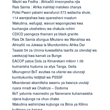
Waziri wa Fedha : Africa50 imeonyesha njia
Rais Samia : Afrika inahitaji matokeo chanya
Polisi Pwani yabaini wanafunzi 573 waliacha shule,
114 warejeshwa kwa oparesheni maalum
Wakulima, wafugaji, wavuvi wapongezwa kwa
kuchangia utoshelevu wa chakula nchini
CDICD yaongeza thamani ya black granite
Rais Dk Samia afungua Mkutano wa Wanahisa wa
Africa50 na Jukwaa la Miundombinu Afrika Dar
Taasisi 54 za Umma kuwasilisha taarifa za utendaji wa
uwekezaji kwa kamati za Bunge
EACOP yatoa Dola za Kimarekani milioni 1.06
kuimarisha huduma za afya Tanga, Geita
Mkurugenzi BoT avutiwa na ufanisi wa utunzaji
kumbukumbu kidijitali wa PSSSF
Mkandarasi akamilisha awamu ya kwanza uvutaji
nyara mradi wa Chalinze – Dodoma
BoT yatumia maonesho ya Nanenane kuhamasisha
vijana kujiunga na chuo chake
Wakulima wahimizwa kujiunga na Bima ya Kilimo
kujikinga na hasara