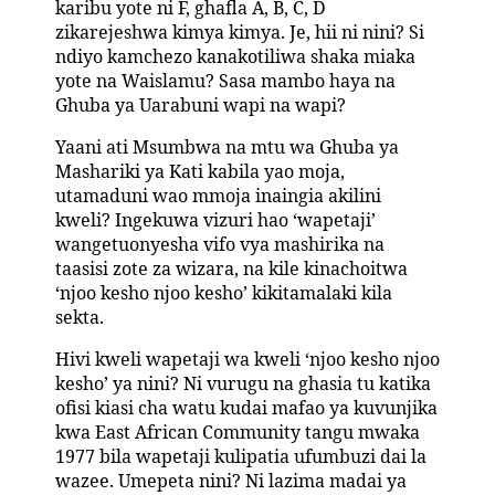
karibu yote ni F, ghafla A, B, C, D
zikarejeshwa kimya kimya. Je, hii ni nini? Si
ndiyo kamchezo kanakotiliwa shaka miaka
yote na Waislamu? Sasa mambo haya na
Ghuba ya Uarabuni wapi na wapi?
Yaani ati Msumbwa na mtu wa Ghuba ya
Mashariki ya Kati kabila yao moja,
utamaduni wao mmoja inaingia akilini
kweli? Ingekuwa vizuri hao ‘wapetaji’
wangetuonyesha vifo vya mashirika na
taasisi zote za wizara, na kile kinachoitwa
‘njoo kesho njoo kesho’ kikitamalaki kila
sekta.
Hivi kweli wapetaji wa kweli ‘njoo kesho njoo
kesho’ ya nini? Ni vurugu na ghasia tu katika
ofisi kiasi cha watu kudai mafao ya kuvunjika
kwa East African Community tangu mwaka
1977 bila wapetaji kulipatia ufumbuzi dai la
wazee. Umepeta nini? Ni lazima madai ya