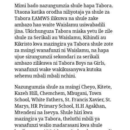
Mimi bado nazungumzia shule hapa Tabora.
Utaona katika orodha niliyotaja ya shule za
Tabora EAMWS ilikuwa na shule zake
ambazo hao waite Waislamu usiwabadili
jina. Ukichunguza Tabora miaka yetu ile zile
shule za Serikali au Waislamu, Kihindi au
Kikristo kwa mazingira ya Tabora shule zote
za msingi wanafunzi ni Waislamu, na hapa
ujue sizungumzii sekondari za serikali
ambazo zilikuwa ni Tabora Boys na Girls,
wanafunzi wake wakikusanywa kutoka
sehemu mbali mbali nchini.
Nazungumzia shule za msingi Cheyo, Kitete,
Kazeh Hill, Chemchem, Mbugani, Town
School, White Fathers, St. Francis Xavier, St.
Marys, HR Primary School, H.H Agakhan,
Mtendeni na Isevya. Shule hizi kwa
mazingira ya Tabora, theluthi mbili ya
wanafunzi walio madarasani kwa shule