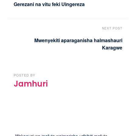
Gerezani na vitu feki Uingereza
NEXT POST
Mwenyekiti aparaganisha halmashauri
Karagwe
POSTED BY
Jamhuri
Wakaguzi wa mafuta waimarisha udhibiti mafuta