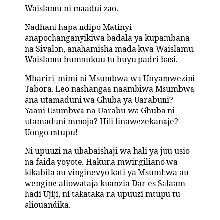
Waislamu ni maadui zao.
Nadhani hapa ndipo Matinyi
anapochanganyikiwa badala ya kupambana
na Sivalon, anahamisha mada kwa Waislamu.
Waislamu humnukuu tu huyu padri basi.
Mhariri, mimi ni Msumbwa wa Unyamwezini
Tabora. Leo nashangaa naambiwa Msumbwa
ana utamaduni wa Ghuba ya Uarabuni?
Yaani Usumbwa na Uarabu wa Ghuba ni
utamaduni mmoja? Hili linawezekanaje?
Uongo mtupu!
Ni upuuzi na ubabaishaji wa hali ya juu usio
na faida yoyote. Hakuna mwingiliano wa
kikabila au vinginevyo kati ya Msumbwa au
wengine aliowataja kuanzia Dar es Salaam
hadi Ujiji, ni takataka na upuuzi mtupu tu
aliouandika.