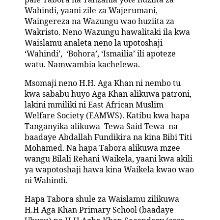
Wahindi, yaani zile za Wajerumani,
Waingereza na Wazungu wao huziita za
Wakristo. Neno Wazungu hawalitaki ila kwa
Waislamu analeta neno la upotoshaji
‘Wahindi’, ‘Bohora’, ‘Ismailia’ ili apoteze
watu. Namwambia kachelewa.
Msomaji neno H.H. Aga Khan ni nembo tu
kwa sababu huyo Aga Khan alikuwa patroni,
lakini mmiliki ni East African Muslim
Welfare Society (EAMWS). Katibu kwa hapa
Tanganyika alikuwa
Tewa Said Tewa
na
baadaye Abdallah Fundikira na kina Bibi Titi
Mohamed. Na hapa Tabora alikuwa mzee
wangu Bilali Rehani Waikela, yaani kwa akili
ya wapotoshaji hawa kina Waikela kwao wao
ni Wahindi.
Hapa Tabora shule za Waislamu zilikuwa
H.H Aga Khan Primary School (baadaye