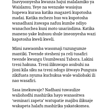
Inavyoonyesha kwanza hajui malalamiko ya
Waislamu. Yeye na wenzake wasiojua
hupewa kurasa katika magazeti kupotosha
madai. Katika mchezo huo wa kupotosha
wanadhani itawapa nafuu kumbe ndiyo
wanachochea kuni moto unarindima. Katika
maneno yake kuhusu shule imeonyesha wazi
kapotosha kweli kweli.
Mimi nawaomba wasomaji tuzungumze
mantiki. Twende stesheni ya reli tusafiri
twende kwangu Usumbwani Tabora. Lakini
treni hakuna. Treni ilikuwapo asubuhi na
jioni kila siku na treni ndogo iitwayo Punguza
zikifuata nyuma kuchukua wale waliobaki ili
nao wasafiri.
Sasa imekuwaje? Nadhani tuwaulize
waliohodhi mashirika hayo wanaoitwa
‘seminari zapeta’ watupatie majibu ilikuaje
wakapeta halafu mashirika yakatokomea.