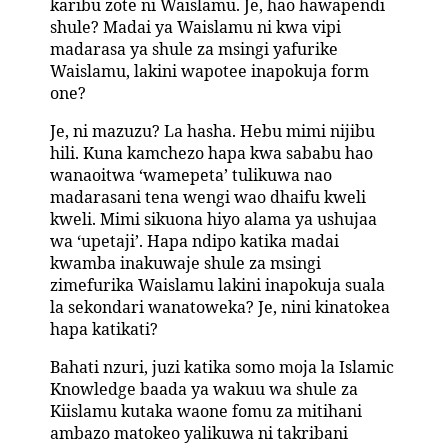
karibu zote ni Waislamu. Je, hao hawapendi
shule? Madai ya Waislamu ni kwa vipi
madarasa ya shule za msingi yafurike
Waislamu, lakini wapotee inapokuja form
one?
Je, ni mazuzu? La hasha. Hebu mimi nijibu
hili. Kuna kamchezo hapa kwa sababu hao
wanaoitwa ‘wamepeta’ tulikuwa nao
madarasani tena wengi wao dhaifu kweli
kweli. Mimi sikuona hiyo alama ya ushujaa
wa ‘upetaji’. Hapa ndipo katika madai
kwamba inakuwaje shule za msingi
zimefurika Waislamu lakini inapokuja suala
la sekondari wanatoweka? Je, nini kinatokea
hapa katikati?
Bahati nzuri, juzi katika somo moja la Islamic
Knowledge baada ya wakuu wa shule za
Kiislamu kutaka waone fomu za mitihani
ambazo matokeo yalikuwa ni takribani