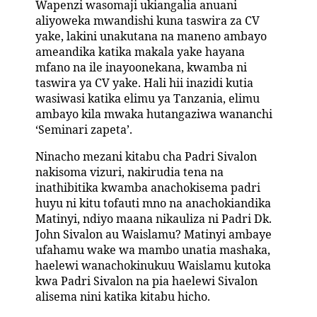
Wapenzi wasomaji ukiangalia anuani
aliyoweka mwandishi kuna taswira za CV
yake, lakini unakutana na maneno ambayo
ameandika katika makala yake hayana
mfano na ile inayoonekana, kwamba ni
taswira ya CV yake. Hali hii inazidi kutia
wasiwasi katika elimu ya Tanzania, elimu
ambayo kila mwaka hutangaziwa wananchi
‘Seminari zapeta’.
Ninacho mezani kitabu cha Padri Sivalon
nakisoma vizuri, nakirudia tena na
inathibitika kwamba anachokisema padri
huyu ni kitu tofauti mno na anachokiandika
Matinyi, ndiyo maana nikauliza ni Padri Dk.
John Sivalon au Waislamu? Matinyi ambaye
ufahamu wake wa mambo unatia mashaka,
haelewi wanachokinukuu Waislamu kutoka
kwa Padri Sivalon na pia haelewi Sivalon
alisema nini katika kitabu hicho.