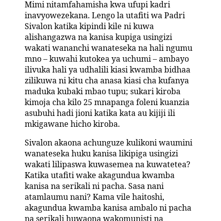
Mimi nitamfahamisha kwa ufupi kadri
inavyowezekana. Lengo la utafiti wa Padri
Sivalon katika kipindi kile ni kuwa
alishangazwa na kanisa kupiga usingizi
wakati wananchi wanateseka na hali ngumu
mno – kuwahi kutokea ya uchumi – ambayo
ilivuka hali ya udhalili kiasi kwamba bidhaa
zilikuwa ni kitu cha anasa kiasi cha kufanya
maduka kubaki mbao tupu; sukari kiroba
kimoja cha kilo 25 mnapanga foleni kuanzia
asubuhi hadi jioni katika kata au kijiji ili
mkigawane hicho kiroba.
Sivalon akaona achunguze kulikoni waumini
wanateseka huku kanisa likipiga usingizi
wakati lilipaswa kuwasemea na kuwatetea?
Katika utafiti wake akagundua kwamba
kanisa na serikali ni pacha. Sasa nani
atamlaumu nani? Kama vile haitoshi,
akagundua kwamba kanisa ambalo ni pacha
na serikali huwaona wakomunisti na