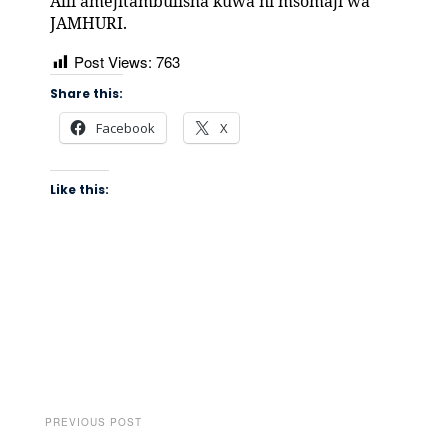
Alli amejitambulisha kuwa ni msomaji wa
JAMHURI.
Post Views:
763
Share this:
Facebook
X
Like this:
PREVIOUS POST