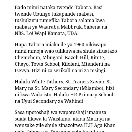
Bado mimi nataka twende Tabora. Basi
twende Ubungo tukapande mabasi,
tushukuru tumefika Tabora salama kwa
mabasi ya Waarabu Mabbruk, Sabena na
NBS. Lo! Wapi Kamata, UDA!
Hapa Tabora miaka ile ya 1960 nikiwapo
mimi mmoja wao tulikuwa na shule zifuatazo
Chemchem, Mbugani, Kazeh Hill, Kitete,
Cheyo, Town School, Kiloleni, Mtendeni na
Isevya. Hizi ni za serikali na ni za msingi.
Halafu White Fathers, St. Francis Xavier, St.
Mary na St. Mary Secondary (Milambo), hizi
ni kwa Wakristo. Halafu HR Primary School
na Uyui Secondary za Wahindi.
Sasa upotoshaji wa wapotoshaji unaanza
suala likiwa la Waislamu, akina Matinyi na
wenzake zile shule zinazoitwa H.H Aga Khan
pale Tabora na Tanzania yote huziita za