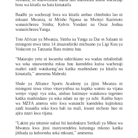
bora wa kitaifa na hata kimataifa.
Baadhi ya wachezaji bora wa kitaifa ambao chimbuko lao ni
mkoani Mwanza, ni Mrisho Ngassa na Mwinyi Kazimoto
wanaoichezea Simba; Kelvin Yondani na Oscar Joshua
wanaoichezea Yanga.
Toto African ya Mwanza, Simba na Yanga za Dar es Salaam ni
miongoni mwa timu 14 zinazoshiriki michuano ya Ligi Kuu ya
Vodacom ya Tanzania Bara msimu huu.
“Matarajio yetu ni kwamba ushirikiano wa wadau mbalimbali
wa soka utauwezesha mkoa huu kuendelea kutoa wachezaji
mahiri zaidi watakaong’ara katika mashindano ya kitaifa na
kimataifa,” amesema Mabruki.
Shule ya Alliance Sports Academy ya jijini Mwanza ni
miongoni mwa vituo vinavyoibua na kupika watoto na vijana
wenye vipaji vya soka, ambao hatimaye watakuwa tegemeo
katika mashindano ya soka ndani na nje ya nchi. Katibu huyo
wa MZFA ametoa wito kwa wananchi kuendelea kujitokeza
zaidi kusaidia soka kwa hali na mali, kwani mchezo huo ni
ajira nzuri kwa vijana.
“Lakini pia nitumie nafasi hii kuishukuru Serikali ya Mkoa wa
Mwanza kwa jinsi inavyoendelea kutuunga mkono katika
jitihada za kuboresha soka mkoani,” amesema.