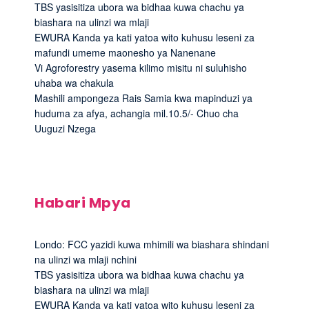
TBS yasisitiza ubora wa bidhaa kuwa chachu ya
biashara na ulinzi wa mlaji
EWURA Kanda ya kati yatoa wito kuhusu leseni za
mafundi umeme maonesho ya Nanenane
Vi Agroforestry yasema kilimo misitu ni suluhisho
uhaba wa chakula
Mashili ampongeza Rais Samia kwa mapinduzi ya
huduma za afya, achangia mil.10.5/- Chuo cha
Uuguzi Nzega
Habari Mpya
Londo: FCC yazidi kuwa mhimili wa biashara shindani
na ulinzi wa mlaji nchini
TBS yasisitiza ubora wa bidhaa kuwa chachu ya
biashara na ulinzi wa mlaji
EWURA Kanda ya kati yatoa wito kuhusu leseni za