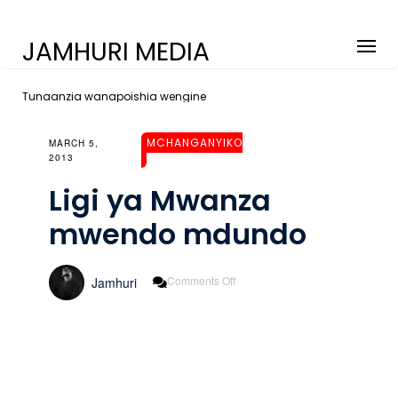
JAMHURI MEDIA
Tunaanzia wanapoishia wengine
MCHANGANYIKO
MARCH 5,
2013
Ligi ya Mwanza
mwendo mdundo
On
Comments Off
Jamhuri
Ligi
Ya
Mwanza
Mwendo
Mdundo