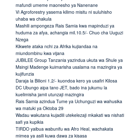
mafundi umeme maonesho ya Nanenane
Vi Agroforestry yasema kilimo misitu ni suluhisho
uhaba wa chakula
Mashili ampongeza Rais Samia kwa mapinduzi ya
huduma za afya, achangia mil.10.5/- Chuo cha Uuguzi
Nzega
Kikwete ataka nchi za Afrika kujiandaa na
miundombinu kwa vijana
JUBILEE Group Tanzania yazindua ukuta wa Shule ya
Msingi Madenge kuimarisha usalama na mazingira ya
kujifunzia
Daraja la Bilioni 1.2/- kuondoa kero ya usafiri Kilosa
DC Ubungo aipa tano JET, bado ina jukumu la
kuelimisha jamii utunzaji mazingira
Rais Samia azindua Tume ya Uchunguzi wa wahusika
wa matuki ya Oktoba 29
Wadau wakutana kujadili utekelezaji mkakati wa nishati
safi ya kupikia
TIRDO yaibua wabunifu wa Afro Heal, wachakata
mimea ya asili kuwa dawa za kisasa