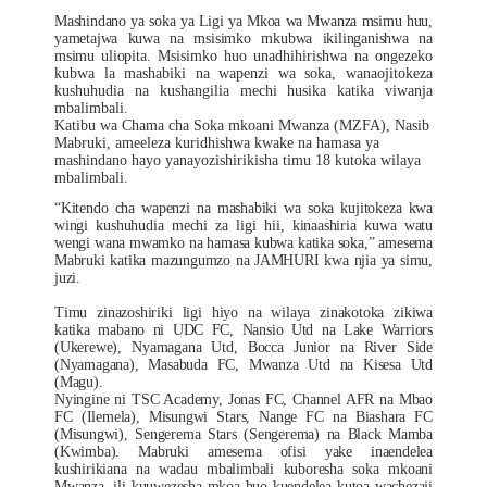
Mashindano ya soka ya Ligi ya Mkoa wa Mwanza msimu huu,
yametajwa kuwa na msisimko mkubwa ikilinganishwa na
msimu uliopita.
Msisimko huo unadhihirishwa na ongezeko
kubwa la mashabiki na wapenzi wa soka, wanaojitokeza
kushuhudia na kushangilia mechi husika katika viwanja
mbalimbali.
Katibu wa Chama cha Soka mkoani Mwanza (MZFA), Nasib
Mabruki, ameeleza kuridhishwa kwake na hamasa ya
mashindano hayo yanayozishirikisha timu 18 kutoka wilaya
mbalimbali.
“Kitendo cha wapenzi na mashabiki wa soka kujitokeza kwa
wingi kushuhudia mechi za ligi hii, kinaashiria kuwa watu
wengi wana mwamko na hamasa kubwa katika soka,” amesema
Mabruki katika mazungumzo na JAMHURI kwa njia ya simu,
juzi.
Timu zinazoshiriki ligi hiyo na wilaya zinakotoka zikiwa
katika mabano ni UDC FC, Nansio Utd na Lake Warriors
(Ukerewe), Nyamagana Utd, Bocca Junior na River Side
(Nyamagana), Masabuda FC, Mwanza Utd na Kisesa Utd
(Magu).
Nyingine ni TSC Academy, Jonas FC, Channel AFR na Mbao
FC (Ilemela), Misungwi Stars, Nange FC na Biashara FC
(Misungwi), Sengerema Stars (Sengerema) na Black Mamba
(Kwimba). Mabruki amesema ofisi yake inaendelea
kushirikiana na wadau mbalimbali kuboresha soka mkoani
Mwanza, ili kuuwezesha mkoa huo kuendelea kutoa wachezaji