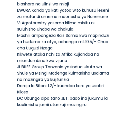
biashara na ulinzi wa mlaji
EWURA Kanda ya kati yatoa wito kuhusu leseni
za mafundi umeme maonesho ya Nanenane
Vi Agroforestry yasema kilimo misitu ni
suluhisho uhaba wa chakula
Mashili ampongeza Rais Samia kwa mapinduzi
ya huduma za afya, achangia mil.10.5/- Chuo
cha Uuguzi Nzega
Kikwete ataka nchi za Afrika kujiandaa na
miundombinu kwa vijana
JUBILEE Group Tanzania yazindua ukuta wa
Shule ya Msingi Madenge kuimarisha usalama
na mazingira ya kujifunzia
Daraja la Bilioni 1.2/- kuondoa kero ya usafiri
Kilosa
DC Ubungo aipa tano JET, bado ina jukumu la
kuelimisha jamii utunzaji mazingira