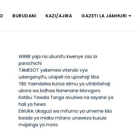
ZO
BURUDANI
KAZI/AJIRA
GAZETI LA JAMHURI
WRRB yaja na ubunifu kwenye zao la
parachichi
TAMESOT yakemea vitendo vya
udanganyifu, utapeli na uposhaji tiba
TBS Yaendelea kutoa elimu ya uthibitishaji
ubora wa bidhaa Nanenane Morogoro
Katibu Tawala Tanga avutiwa na sayansi ya
hali ya hewa
EWURA: Ukaguzi wa mifumo ya umeme kila
baada ya miaka mitano unaweza kuzuia
majanga ya moto