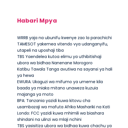
Habari Mpya
WRRB yaja na ubunifu kwenye zao la parachichi
TAMESOT yakemea vitendo vya udanganyifu,
utapeli na uposhaji tiba
TBS Yaendelea kutoa elimu ya uthibitishaji
ubora wa bidhaa Nanenane Morogoro
Katibu Tawala Tanga avutiwa na sayansi ya hali
ya hewa
EWURA: Ukaguzi wa mifumo ya umeme kila
baada ya miaka mitano unaweza kuzuia
majanga ya moto
BPA: Tanzania yazidi kuwa kitovu cha
usambazaji wa mafuta Afrika Mashariki na Kati
Londo: FCC yazidi kuwa mhimili wa biashara
shindani na ulinzi wa mlaji nchini
TBS yasisitiza ubora wa bidhaa kuwa chachu ya