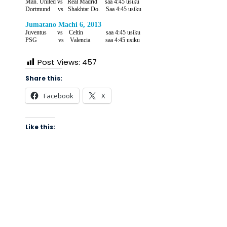
Man. United vs Real Madrid saa 4:45 usiku
Dortmund vs Shakhtar Do. Saa 4:45 usiku
Jumatano Machi 6, 2013
Juventus vs Celtin saa 4:45 usiku
PSG vs Valencia saa 4:45 usiku
Post Views:
457
Share this:
Facebook
X
Like this: