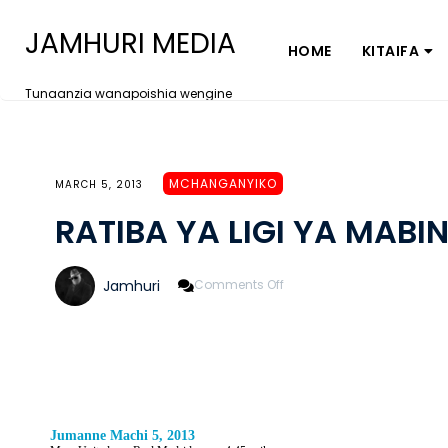
JAMHURI MEDIA
HOME
KITAIFA
Tunaanzia wanapoishia wengine
MCHANGANYIKO
MARCH 5, 2013
RATIBA YA LIGI YA MABI
On
Jamhuri
Comments Off
RATIBA
YA
LIGI
YA
MABINGWA
ULAYA
(UEFA)
2013
Jumanne Machi 5, 2013