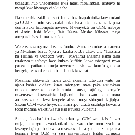
uchaguzi huo unaoendelea kwa ngazi mbalimbali, ambayo ni
mengi kwa kiwango cha kutisha.
Napata shida zaidi juu ya tuhuma hizi inapobainika kuwa ndani
ya CCM kila mtu sasa analalamika. Kila mtu analia na kupaza
dua la kuku lisilompata mwewe. Mwenyekiti wa CCM, ambaye
ni Amiri Jeshi Mkuu, Rais Jakaya Mrisho Kikwete, naye
amepanda basi la malalamiko.
Wote wanazungumza kwa mafumbo. Wamenikumbusha maneno
ya Mwalimu Julius Nyerere katika kitabu chake cha “Tanzania
na Hatima ya Uongozi Wetu.” Mwalimu anasema kama taifa
tutakuwa tunafanya kosa kubwa kufikiri kuwa miongoni mwa
panya atapatikana mmoja mwenye ujasiri wa kumfunga paka
kengele, iwasaidie kutambua alipo kila wakati.
Mwalimu alikwenda mbali zaidi akasema tutakuwa watu wa
ajabu kabisa kudhani kuwa miongoni mwa paka atajitokeza
mmoja mwenye kuwahurumia panya, ajifunge kengele
mwenyewe kuwasaidia kujitambulisha kwao kila mara
anapowakaribia kwa kengele aliyojifunga shingoni kujipiga.
Sisemi CCM wako hivyo, ila kama ipo tufauti unahitaji kuwasha
tochi mchana wakati wa jua kali kuweza kuibaini!
Sitanii, ukiacha hilo kwamba ndani ya CCM wote falsafa yao
moja, malengo hayatofautiani na wachache mno wasiojaa
kwenye kiganja, bado wana uwezo wa kufanya uamuzi, napenda
kuamini kwa CCM ya sasa anayeshindwa katika uchaguzi