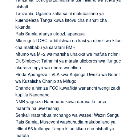
nishati
Tanzania, Uganda zatia saini makubaliano ya
kuiendeleza Tanga kuwa kitovu cha nishati cha
kikanda
Rais Samia afanya uteuzi, apangua
Mkurugejzi ORCI aridhishwa na kasi ya ujenzi wa kituo
cha matibabu ya saratani BMH
Mfumo wa M+2 waimarisha uhakika wa mafuta nchini
Dk Simbeye: Tathmini ya mtaala ulioboreshwa ifungue
ukurasa mpya wa ubora wa elimu
Pinda Apongeza TVLA kwa Kujenga Uwezo wa Ndani
wa Kuzalisha Chanjo za Mifugo
Chande aihimiza FCC kuwafikia wananchi wengi zaidi
kupitia Nanenane
NMB yageuza Nanenane kuwa darasa la fursa,
maarifa na uwezeshaji
Serikali inatambua mchango wa wazee: Waziri Sangu
Rais Samia, Museveni washuhudia makubaliano ya
trilioni 56 kuifanya Tanga kituo kikuu cha nishati ya
mafuta