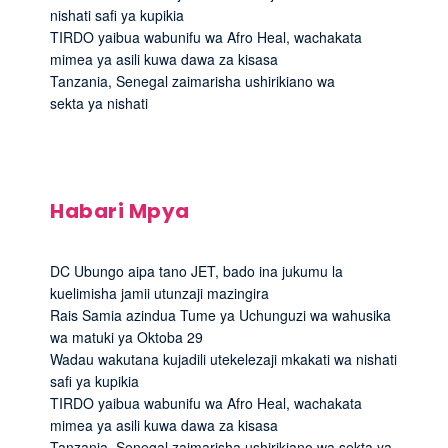
nishati safi ya kupikia
TIRDO yaibua wabunifu wa Afro Heal, wachakata
mimea ya asili kuwa dawa za kisasa
Tanzania, Senegal zaimarisha ushirikiano wa
sekta ya nishati
Habari Mpya
DC Ubungo aipa tano JET, bado ina jukumu la
kuelimisha jamii utunzaji mazingira
Rais Samia azindua Tume ya Uchunguzi wa wahusika
wa matuki ya Oktoba 29
Wadau wakutana kujadili utekelezaji mkakati wa nishati
safi ya kupikia
TIRDO yaibua wabunifu wa Afro Heal, wachakata
mimea ya asili kuwa dawa za kisasa
Tanzania, Senegal zaimarisha ushirikiano wa sekta ya