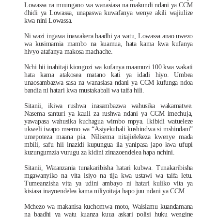
Lowassa na muungano wa wanasiasa na makundi ndani ya CCM
dhidi ya Lowassa, unapaswa kuwafanya wenye akili wajiulize
kwa nini Lowassa.
Ni wazi ingawa inawakera baadhi ya watu, Lowassa anao uwezo
wa kusimamia mambo na kuamua, hata kama kwa kufanya
hivyo atafanya makosa machache.
Nchi hii inahitaji kiongozi wa kufanya maamuzi 100 kwa wakati
hata kama atakosea matano kati ya idadi hiyo. Umbea
unaosambazwa sasa na wanasiasa ndani ya CCM kufunga ndoa
bandia ni hatari kwa mustakabali wa taifa hili.
Sitanii, ikiwa rushwa inasambazwa wahusika wakamatwe.
Nasema santuri ya kauli za rushwa ndani ya CCM imechuja,
yawapasa wahusika kuchagua wimbo mpya. Ikibidi watueleze
ukweli iwapo msemo wa “Asiyekubali kushindwa si mshindani”
umepoteza maana pia. Nilisema nitajielekeza kwenye mada
mbili, safu hii inazidi kupungua ila yanipasa japo kwa ufupi
kuzungumzia vurugu za kidini zinazoendelea hapa nchini.
Sitanii, Watanzania tunakaribisha hatari kubwa. Tunakaribisha
mgawanyiko na vita isiyo na tija kwa ustawi wa taifa letu.
Tumeanzisha vita ya udini ambayo ni hatari kuliko vita ya
kisiasa inayoendelea kama niliyoitaja hapo juu ndani ya CCM.
Mchezo wa makanisa kuchomwa moto, Waislamu kuandamana
na baadhi ya watu kuanza kuua askari polisi huku wengine