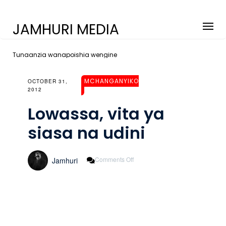
JAMHURI MEDIA
Tunaanzia wanapoishia wengine
MCHANGANYIKO
OCTOBER 31,
2012
Lowassa, vita ya
siasa na udini
On
Comments Off
Jamhuri
Lowassa,
Vita
Ya
Siasa
Na
Udini