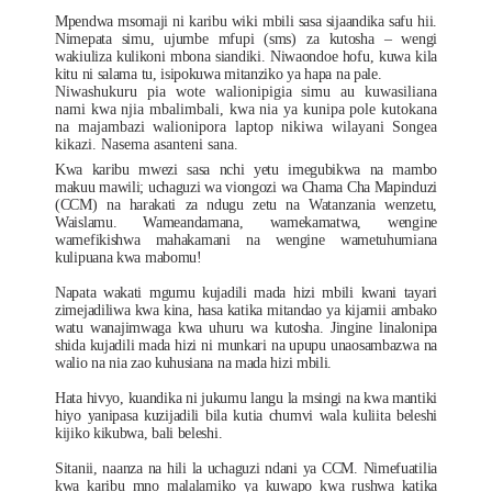
Mpendwa msomaji ni karibu wiki mbili sasa sijaandika safu hii.
Nimepata simu, ujumbe mfupi (sms) za kutosha – wengi
wakiuliza kulikoni mbona siandiki. Niwaondoe hofu, kuwa kila
kitu ni salama tu, isipokuwa mitanziko ya hapa na pale.
Niwashukuru pia wote walionipigia simu au kuwasiliana
nami kwa njia mbalimbali, kwa nia ya kunipa pole kutokana
na majambazi walionipora laptop nikiwa wilayani Songea
kikazi. Nasema asanteni sana.
Kwa karibu mwezi sasa nchi yetu imegubikwa na mambo
makuu mawili; uchaguzi wa viongozi wa Chama Cha Mapinduzi
(CCM) na harakati za ndugu zetu na Watanzania wenzetu,
Waislamu. Wameandamana, wamekamatwa, wengine
wamefikishwa mahakamani na wengine wametuhumiana
kulipuana kwa mabomu!
Napata wakati mgumu kujadili mada hizi mbili kwani tayari
zimejadiliwa kwa kina, hasa katika mitandao ya kijamii ambako
watu wanajimwaga kwa uhuru wa kutosha. Jingine linalonipa
shida kujadili mada hizi ni munkari na upupu unaosambazwa na
walio na nia zao kuhusiana na mada hizi mbili.
Hata hivyo, kuandika ni jukumu langu la msingi na kwa mantiki
hiyo yanipasa kuzijadili bila kutia chumvi wala kuliita beleshi
kijiko kikubwa, bali beleshi.
Sitanii, naanza na hili la uchaguzi ndani ya CCM. Nimefuatilia
kwa karibu mno malalamiko ya kuwapo kwa rushwa katika