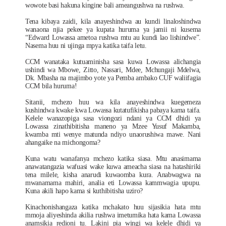
wowote basi hakuna kingine bali ameangushwa na rushwa.
Tena kibaya zaidi, kila anayeshindwa au kundi linaloshindwa
wanaona njia pekee ya kupata huruma ya jamii ni kusema
“Edward Lowassa ametoa rushwa mtu au kundi lao lishindwe”.
Nasema huu ni ujinga mpya katika taifa letu.
CCM wanataka kutuaminisha sasa kuwa Lowassa alichangia
ushindi wa Mbowe, Zitto, Nassari, Mdee, Mchungaji Mdelwa,
Dk. Mbasha na majimbo yote ya Pemba ambako CUF waliifagia
CCM bila huruma!
Sitanii, mchezo huu wa kila anayeshindwa kuegemeza
kushindwa kwake kwa Lowassa kutatufikisha pabaya kama taifa.
Kelele wanazopiga sasa viongozi ndani ya CCM dhidi ya
Lowassa zinathibitisha maneno ya Mzee Yusuf Makamba,
kwamba mti wenye matunda ndiyo unaorushiwa mawe. Nani
ahangaike na michongoma?
Kuna watu wanafanya mchezo katika siasa. Mtu anasimama
anawatangazia wafuasi wake kuwa ameacha siasa na hatashiriki
tena milele, kisha anarudi kuwaomba kura. Anabwagwa na
mwanamama mahiri, analia eti Lowassa kammwagia upupu.
Kuna akili hapo kama si kuthibitisha uziro?
Kinachonishangaza katika mchakato huu sijasikia hata mtu
mmoja aliyeshinda akilia rushwa imetumika hata kama Lowassa
anamsikia redioni tu. Lakini pia wingi wa kelele dhidi ya