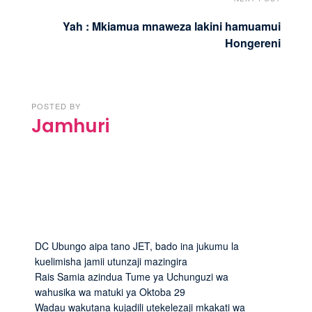
Yah : Mkiamua mnaweza lakini hamuamui
Hongereni
POSTED BY
Jamhuri
DC Ubungo aipa tano JET, bado ina jukumu la
kuelimisha jamii utunzaji mazingira
Rais Samia azindua Tume ya Uchunguzi wa
wahusika wa matuki ya Oktoba 29
Wadau wakutana kujadili utekelezaji mkakati wa