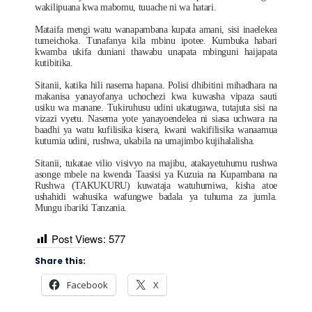
wakilipuana kwa mabomu, tuuache ni wa hatari.
Mataifa mengi watu wanapambana kupata amani, sisi inaelekea
tumeichoka. Tunafanya kila mbinu ipotee. Kumbuka habari
kwamba ukifa duniani thawabu unapata mbinguni haijapata
kutibitika.
Sitanii, katika hili nasema hapana. Polisi dhibitini mihadhara na
makanisa yanayofanya uchochezi kwa kuwasha vipaza sauti
usiku wa manane. Tukiruhusu udini ukatugawa, tutajuta sisi na
vizazi vyetu. Nasema yote yanayoendelea ni siasa uchwara na
baadhi ya watu kufilisika kisera, kwani wakifilisika wanaamua
kutumia udini, rushwa, ukabila na umajimbo kujihalalisha.
Sitanii, tukatae vilio visivyo na majibu, atakayetuhumu rushwa
asonge mbele na kwenda Taasisi ya Kuzuia na Kupambana na
Rushwa (TAKUKURU) kuwataja watuhumiwa, kisha atoe
ushahidi wahusika wafungwe badala ya tuhuma za jumla.
Mungu ibariki Tanzania.
Post Views:
577
Share this:
Facebook
X