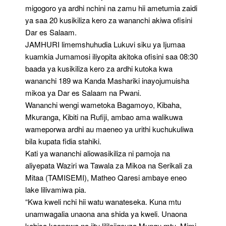
migogoro ya ardhi nchini na zamu hii ametumia zaidi
ya saa 20 kusikiliza kero za wananchi akiwa ofisini
Dar es Salaam.
JAMHURI limemshuhudia Lukuvi siku ya Ijumaa
kuamkia Jumamosi iliyopita akitoka ofisini saa 08:30
baada ya kusikiliza kero za ardhi kutoka kwa
wananchi 189 wa Kanda Mashariki inayojumuisha
mikoa ya Dar es Salaam na Pwani.
Wananchi wengi wametoka Bagamoyo, Kibaha,
Mkuranga, Kibiti na Rufiji, ambao ama walikuwa
wameporwa ardhi au maeneo ya urithi kuchukuliwa
bila kupata fidia stahiki.
Kati ya wananchi aliowasikiliza ni pamoja na
aliyepata Waziri wa Tawala za Mikoa na Serikali za
Mitaa (TAMISEMI), Matheo Qaresi ambaye eneo
lake lilivamiwa pia.
“Kwa kweli nchi hii watu wanateseka. Kuna mtu
unamwagalia unaona ana shida ya kweli. Unaona
kabisa kaonewa na jitu lililojigeuza Mungu mtu. Mimi