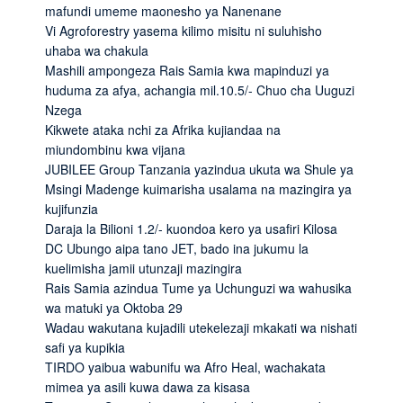
mafundi umeme maonesho ya Nanenane
Vi Agroforestry yasema kilimo misitu ni suluhisho
uhaba wa chakula
Mashili ampongeza Rais Samia kwa mapinduzi ya
huduma za afya, achangia mil.10.5/- Chuo cha Uuguzi
Nzega
Kikwete ataka nchi za Afrika kujiandaa na
miundombinu kwa vijana
JUBILEE Group Tanzania yazindua ukuta wa Shule ya
Msingi Madenge kuimarisha usalama na mazingira ya
kujifunzia
Daraja la Bilioni 1.2/- kuondoa kero ya usafiri Kilosa
DC Ubungo aipa tano JET, bado ina jukumu la
kuelimisha jamii utunzaji mazingira
Rais Samia azindua Tume ya Uchunguzi wa wahusika
wa matuki ya Oktoba 29
Wadau wakutana kujadili utekelezaji mkakati wa nishati
safi ya kupikia
TIRDO yaibua wabunifu wa Afro Heal, wachakata
mimea ya asili kuwa dawa za kisasa