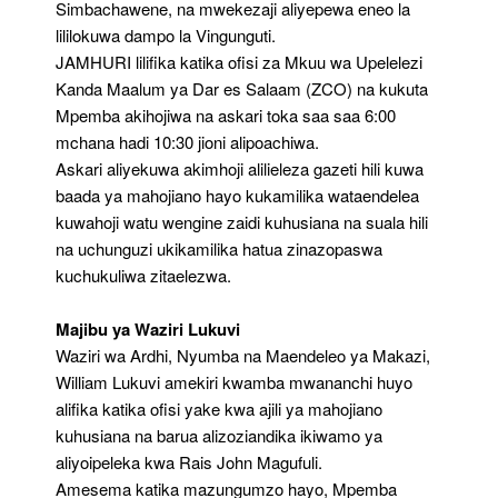
Simbachawene, na mwekezaji aliyepewa eneo la
lililokuwa dampo la Vingunguti.
JAMHURI lilifika katika ofisi za Mkuu wa Upelelezi
Kanda Maalum ya Dar es Salaam (ZCO) na kukuta
Mpemba akihojiwa na askari toka saa saa 6:00
mchana hadi 10:30 jioni alipoachiwa.
Askari aliyekuwa akimhoji alilieleza gazeti hili kuwa
baada ya mahojiano hayo kukamilika wataendelea
kuwahoji watu wengine zaidi kuhusiana na suala hili
na uchunguzi ukikamilika hatua zinazopaswa
kuchukuliwa zitaelezwa.
Majibu ya Waziri Lukuvi
Waziri wa Ardhi, Nyumba na Maendeleo ya Makazi,
William Lukuvi amekiri kwamba mwananchi huyo
alifika katika ofisi yake kwa ajili ya mahojiano
kuhusiana na barua alizoziandika ikiwamo ya
aliyoipeleka kwa Rais John Magufuli.
Amesema katika mazungumzo hayo, Mpemba