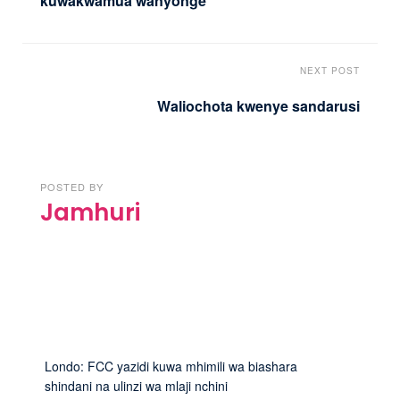
kuwakwamua wanyonge
NEXT POST
Waliochota kwenye sandarusi
POSTED BY
Jamhuri
Londo: FCC yazidi kuwa mhimili wa biashara
shindani na ulinzi wa mlaji nchini