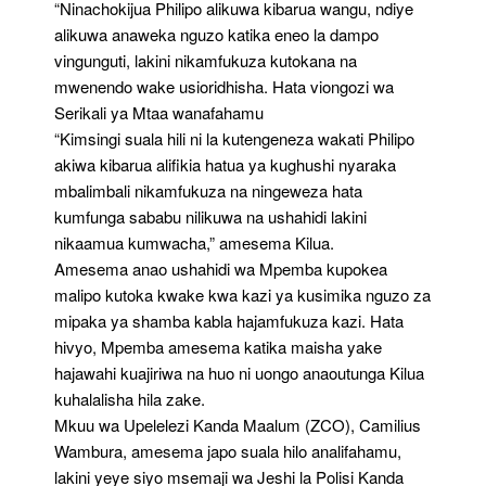
“Ninachokijua Philipo alikuwa kibarua wangu, ndiye
alikuwa anaweka nguzo katika eneo la dampo
vingunguti, lakini nikamfukuza kutokana na
mwenendo wake usioridhisha. Hata viongozi wa
Serikali ya Mtaa wanafahamu
“Kimsingi suala hili ni la kutengeneza wakati Philipo
akiwa kibarua alifikia hatua ya kughushi nyaraka
mbalimbali nikamfukuza na ningeweza hata
kumfunga sababu nilikuwa na ushahidi lakini
nikaamua kumwacha,” amesema Kilua.
Amesema anao ushahidi wa Mpemba kupokea
malipo kutoka kwake kwa kazi ya kusimika nguzo za
mipaka ya shamba kabla hajamfukuza kazi. Hata
hivyo, Mpemba amesema katika maisha yake
hajawahi kuajiriwa na huo ni uongo anaoutunga Kilua
kuhalalisha hila zake.
Mkuu wa Upelelezi Kanda Maalum (ZCO), Camilius
Wambura, amesema japo suala hilo analifahamu,
lakini yeye siyo msemaji wa Jeshi la Polisi Kanda