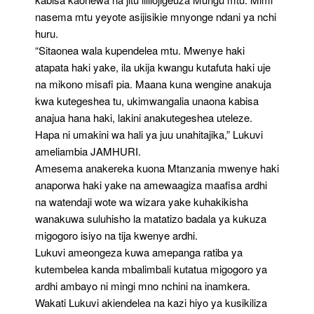
nasema mtu yeyote asijisikie mnyonge ndani ya nchi
huru.
“Sitaonea wala kupendelea mtu. Mwenye haki
atapata haki yake, ila ukija kwangu kutafuta haki uje
na mikono misafi pia. Maana kuna wengine anakuja
kwa kutegeshea tu, ukimwangalia unaona kabisa
anajua hana haki, lakini anakutegeshea uteleze.
Hapa ni umakini wa hali ya juu unahitajika,” Lukuvi
ameliambia JAMHURI.
Amesema anakereka kuona Mtanzania mwenye haki
anaporwa haki yake na amewaagiza maafisa ardhi
na watendaji wote wa wizara yake kuhakikisha
wanakuwa suluhisho la matatizo badala ya kukuza
migogoro isiyo na tija kwenye ardhi.
Lukuvi ameongeza kuwa amepanga ratiba ya
kutembelea kanda mbalimbali kutatua migogoro ya
ardhi ambayo ni mingi mno nchini na inamkera.
Wakati Lukuvi akiendelea na kazi hiyo ya kusikiliza