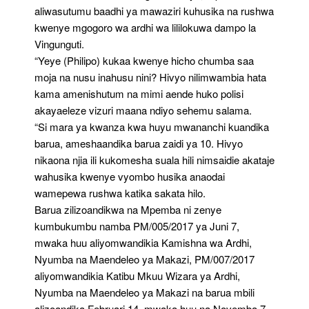
aliwasutumu baadhi ya mawaziri kuhusika na rushwa
kwenye mgogoro wa ardhi wa lililokuwa dampo la
Vingunguti.
“Yeye (Philipo) kukaa kwenye hicho chumba saa
moja na nusu inahusu nini? Hivyo nilimwambia hata
kama amenishutum na mimi aende huko polisi
akayaeleze vizuri maana ndiyo sehemu salama.
“Si mara ya kwanza kwa huyu mwananchi kuandika
barua, ameshaandika barua zaidi ya 10. Hivyo
nikaona njia ili kukomesha suala hili nimsaidie akataje
wahusika kwenye vyombo husika anaodai
wamepewa rushwa katika sakata hilo.
Barua zilizoandikwa na Mpemba ni zenye
kumbukumbu namba PM/005/2017 ya Juni 7,
mwaka huu aliyomwandikia Kamishna wa Ardhi,
Nyumba na Maendeleo ya Makazi, PM/007/2017
aliyomwandikia Katibu Mkuu Wizara ya Ardhi,
Nyumba na Maendeleo ya Makazi na barua mbili
alizoandika Februari 14, mwaka huu na Novemba 7,