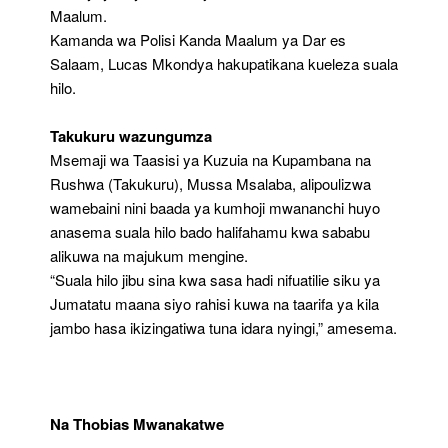
Maalum.
Kamanda wa Polisi Kanda Maalum ya Dar es
Salaam, Lucas Mkondya hakupatikana kueleza suala
hilo.
Takukuru wazungumza
Msemaji wa Taasisi ya Kuzuia na Kupambana na
Rushwa (Takukuru), Mussa Msalaba, alipoulizwa
wamebaini nini baada ya kumhoji mwananchi huyo
anasema suala hilo bado halifahamu kwa sababu
alikuwa na majukum mengine.
“Suala hilo jibu sina kwa sasa hadi nifuatilie siku ya
Jumatatu maana siyo rahisi kuwa na taarifa ya kila
jambo hasa ikizingatiwa tuna idara nyingi,” amesema.
Na Thobias Mwanakatwe