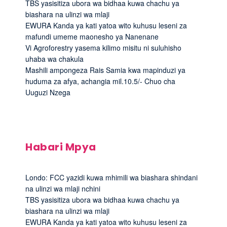
TBS yasisitiza ubora wa bidhaa kuwa chachu ya
biashara na ulinzi wa mlaji
EWURA Kanda ya kati yatoa wito kuhusu leseni za
mafundi umeme maonesho ya Nanenane
Vi Agroforestry yasema kilimo misitu ni suluhisho
uhaba wa chakula
Mashili ampongeza Rais Samia kwa mapinduzi ya
huduma za afya, achangia mil.10.5/- Chuo cha
Uuguzi Nzega
Habari Mpya
Londo: FCC yazidi kuwa mhimili wa biashara shindani
na ulinzi wa mlaji nchini
TBS yasisitiza ubora wa bidhaa kuwa chachu ya
biashara na ulinzi wa mlaji
EWURA Kanda ya kati yatoa wito kuhusu leseni za