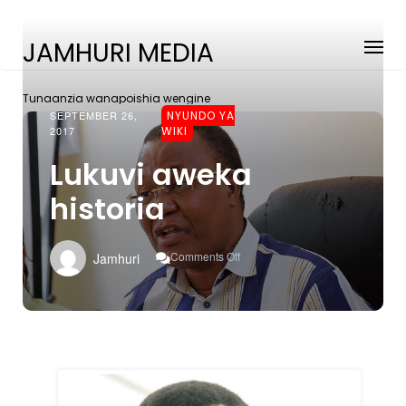
JAMHURI MEDIA
Tunaanzia wanapoishia wengine
SEPTEMBER 26,
NYUNDO YA
2017
WIKI
Lukuvi aweka
historia
On
Comments Off
Jamhuri
Lukuvi
Aweka
Historia