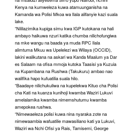
Kenya na kumweleza kuwa atamuunganisha na
Kamanda wa Polisi Mkoa wa Ilala alifanyie kazi suala
lake.
“Nililazimika kupiga simu kwa IGP kutokana na hali
ambayo haikuwa nzuri katika chumba nilichofungiwa
na mke wangu na baada ya muda RPC Ilala
alimtuma Mkuu wa Upelelezi wa Wilaya (OCCID),
lakini walikutana na askari wa Kanda Maalum ya Dar
es Salaam na ofisa mmoja kutoka Taasisi ya Kuzuia
na Kupambana na Rushwa (Takukuru) ambao nao
walifika hapo kufuatilia suala hilo.
“Baadaye nilichukuliwa na kupelekwa Kituo cha Polisi
cha Kati na kuanza kunihoji kwamba Waziri Lukuvi
amelalamika kwamba nimemshutumu kwamba
amepokea rushwa.
“Nimewaeleza polisi kuwa nina nyaraka zote na
nimewaambia wafuatilie mawasiliano kati ya Lukuvi,
Waziri wa Nchi Ofisi ya Rais, Tamisemi, George