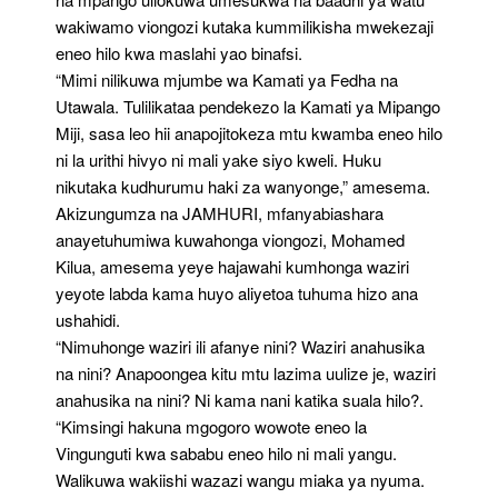
wakiwamo viongozi kutaka kummilikisha mwekezaji
eneo hilo kwa maslahi yao binafsi.
“Mimi nilikuwa mjumbe wa Kamati ya Fedha na
Utawala. Tulilikataa pendekezo la Kamati ya Mipango
Miji, sasa leo hii anapojitokeza mtu kwamba eneo hilo
ni la urithi hivyo ni mali yake siyo kweli. Huku
nikutaka kudhurumu haki za wanyonge,” amesema.
Akizungumza na JAMHURI, mfanyabiashara
anayetuhumiwa kuwahonga viongozi, Mohamed
Kilua, amesema yeye hajawahi kumhonga waziri
yeyote labda kama huyo aliyetoa tuhuma hizo ana
ushahidi.
“Nimuhonge waziri ili afanye nini? Waziri anahusika
na nini? Anapoongea kitu mtu lazima uulize je, waziri
anahusika na nini? Ni kama nani katika suala hilo?.
“Kimsingi hakuna mgogoro wowote eneo la
Vingunguti kwa sababu eneo hilo ni mali yangu.
Walikuwa wakiishi wazazi wangu miaka ya nyuma.