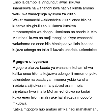
Eneo la dampo la Vingunguti awali lilikuwa
linamilikiwa na wananchi kwa hati ya kimila ambao
walikuwa wamejenga nyumba za kuishi.
Wakati wananchi wakiendelea kuishi eneo hilo na
kufanya shughuli zao, kulianza kutokea
mmomonyoko wa dongo uliotokana na bonde la Mto
Msimbazi kuwa na maji mengi na hivyo wananchi
wakahama na eneo hilo Manispaa ya Ilala ikaanza
kujaza udongo na taka ili kuzuia uharibifu usiendelee.
Mgogoro ulivyoanza
Mgogoro ulianza baada ya wananchi kuhamishwa
katika eneo hilo na kujazwa udongo ili mmomonyoko
usiendelee na baada ya mmomonyokio kwisha
inadaiwa alijitokeza mfanyabiashara mmoja
aliyetajwa kwa jina la Mohamed Kiluwa na kudai
kuwa eneo hilo ni mali yake hali iliyozua mgogoro
mkubwa.
Katika mgogoro huo ambao ulifika hadi mahakamani,