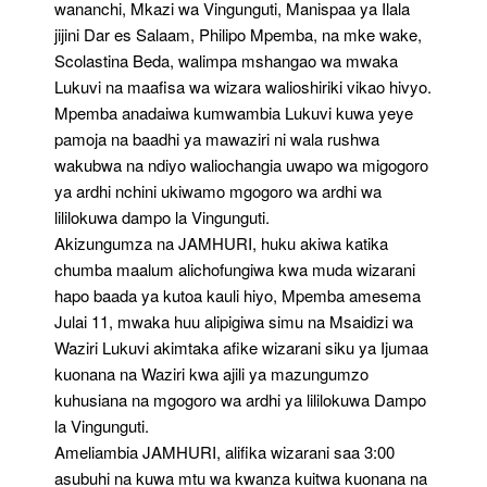
wananchi, Mkazi wa Vingunguti, Manispaa ya Ilala
jijini Dar es Salaam, Philipo Mpemba, na mke wake,
Scolastina Beda, walimpa mshangao wa mwaka
Lukuvi na maafisa wa wizara walioshiriki vikao hivyo.
Mpemba anadaiwa kumwambia Lukuvi kuwa yeye
pamoja na baadhi ya mawaziri ni wala rushwa
wakubwa na ndiyo waliochangia uwapo wa migogoro
ya ardhi nchini ukiwamo mgogoro wa ardhi wa
lililokuwa dampo la Vingunguti.
Akizungumza na JAMHURI, huku akiwa katika
chumba maalum alichofungiwa kwa muda wizarani
hapo baada ya kutoa kauli hiyo, Mpemba amesema
Julai 11, mwaka huu alipigiwa simu na Msaidizi wa
Waziri Lukuvi akimtaka afike wizarani siku ya Ijumaa
kuonana na Waziri kwa ajili ya mazungumzo
kuhusiana na mgogoro wa ardhi ya lililokuwa Dampo
la Vingunguti.
Ameliambia JAMHURI, alifika wizarani saa 3:00
asubuhi na kuwa mtu wa kwanza kuitwa kuonana na