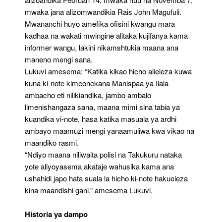
mwaka jana alizomwandikia Rais John Magufuli.
Mwananchi huyo amefika ofisini kwangu mara
kadhaa na wakati mwingine alitaka kujifanya kama
informer wangu, lakini nikamshtukia maana ana
maneno mengi sana.
Lukuvi amesema; “Katika kikao hicho alieleza kuwa
kuna ki-note kimeonekana Manispaa ya Ilala
ambacho eti nilikiandika, jambo ambalo
limenishangaza sana, maana mimi sina tabia ya
kuandika vi-note, hasa katika masuala ya ardhi
ambayo maamuzi mengi yanaamuliwa kwa vikao na
maandiko rasmi.
“Ndiyo maana niliwaita polisi na Takukuru nataka
yote aliyoyasema akataje wahusika kama ana
ushahidi japo hata suala la hicho ki-note hakueleza
kina maandishi gani,” amesema Lukuvi.
Historia ya dampo