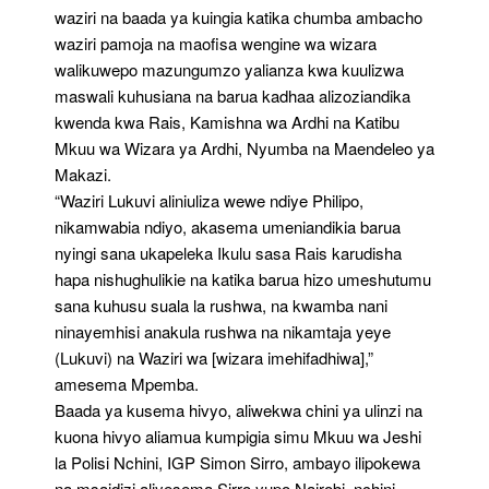
waziri na baada ya kuingia katika chumba ambacho
waziri pamoja na maofisa wengine wa wizara
walikuwepo mazungumzo yalianza kwa kuulizwa
maswali kuhusiana na barua kadhaa alizoziandika
kwenda kwa Rais, Kamishna wa Ardhi na Katibu
Mkuu wa Wizara ya Ardhi, Nyumba na Maendeleo ya
Makazi.
“Waziri Lukuvi aliniuliza wewe ndiye Philipo,
nikamwabia ndiyo, akasema umeniandikia barua
nyingi sana ukapeleka Ikulu sasa Rais karudisha
hapa nishughulikie na katika barua hizo umeshutumu
sana kuhusu suala la rushwa, na kwamba nani
ninayemhisi anakula rushwa na nikamtaja yeye
(Lukuvi) na Waziri wa [wizara imehifadhiwa],”
amesema Mpemba.
Baada ya kusema hivyo, aliwekwa chini ya ulinzi na
kuona hivyo aliamua kumpigia simu Mkuu wa Jeshi
la Polisi Nchini, IGP Simon Sirro, ambayo ilipokewa
na msaidizi aliyesema Sirro yupo Nairobi, nchini