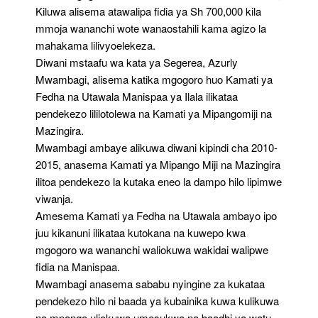
Kiluwa alisema atawalipa fidia ya Sh 700,000 kila
mmoja wananchi wote wanaostahili kama agizo la
mahakama lilivyoelekeza.
Diwani mstaafu wa kata ya Segerea, Azurly
Mwambagi, alisema katika mgogoro huo Kamati ya
Fedha na Utawala Manispaa ya Ilala ilikataa
pendekezo lililotolewa na Kamati ya Mipangomiji na
Mazingira.
Mwambagi ambaye alikuwa diwani kipindi cha 2010-
2015, anasema Kamati ya Mipango Miji na Mazingira
ilitoa pendekezo la kutaka eneo la dampo hilo lipimwe
viwanja.
Amesema Kamati ya Fedha na Utawala ambayo ipo
juu kikanuni ilikataa kutokana na kuwepo kwa
mgogoro wa wananchi waliokuwa wakidai walipwe
fidia na Manispaa.
Mwambagi anasema sababu nyingine za kukataa
pendekezo hilo ni baada ya kubainika kuwa kulikuwa
na mpango uliokuwa umesukwa na baadhi ya watu