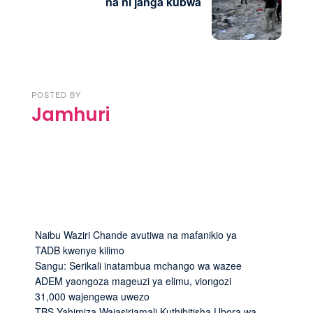
na ni janga kubwa
POSTED BY
Jamhuri
Naibu Waziri Chande avutiwa na mafanikio ya
TADB kwenye kilimo
Sangu: Serikali inatambua mchango wa wazee
ADEM yaongoza mageuzi ya elimu, viongozi
31,000 wajengewa uwezo
TBS Yahimiza Wajasiriamali Kuthibitisha Ubora wa