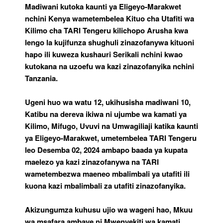
Kilimo
Madiwani kutoka kaunti ya Eligeyo-Marakwet
nchini Kenya wametembelea Kituo cha Utafiti wa
Kilimo cha TARI Tengeru kilichopo Arusha kwa
lengo la kujifunza shughuli zinazofanywa kituoni
hapo ili kuweza kushauri Serikali nchini kwao
kutokana na uzoefu wa kazi zinazofanyika nchini
Tanzania.
Ugeni huo wa watu 12, ukihusisha madiwani 10,
Katibu na dereva ikiwa ni ujumbe wa kamati ya
Kilimo, Mifugo, Uvuvi na Umwagiliaji katika kaunti
ya Eligeyo-Marakwet, umetembelea TARI Tengeru
leo Desemba 02, 2024 ambapo baada ya kupata
maelezo ya kazi zinazofanywa na TARI
wametembezwa maeneo mbalimbali ya utafiti ili
kuona kazi mbalimbali za utafiti zinazofanyika.
Akizungumza kuhusu ujio wa wageni hao, Mkuu
wa msafara ambaye ni Mwenyekiti wa kamati