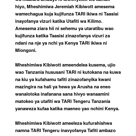
hiyo, Mheshimiwa Jeremiah Kibiwott amesema
wamechagua kuja kujifunza TARI ikiwa ni Taasisi
inayofanya vizuri katika Utafiti wa Kilimo.
Amesema ziara hii ni sehemu ya utaratibu wao
kujifunza katika Taasisi zinazofanya vizuri za
ndani na nje ya nchi ya Kenya TARI ikiwa ni
Miongoni.
Mheshimiwa Kibiwott ameendelea kusema, ujio
wao Tanzania hususani TARI ni kutokana na kuwa
na kiu ya kufahamu tafiti zinazofanyika kwani
mazingira na hali ya hewa ya Arusha na eneo
wanalotoka inafanana sana hivyo wanaamini
matokeo ya utafiti wa TARI Tengeru Tanzania
yanaweza kufaa katika maeneo yao nchini Kenya.
Mheshimiwa Kibiwott ameeleza kufurahishwa
namna TARI Tengeru inavyofanya Tafiti ambazo