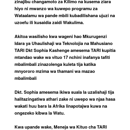
zinajibu changamoto za Kilimo na kusema ziara
hiyo ni mwanzo wa kuwepo programu za
Wataalamu wa pande mbili kubadilishana ujuzi na
uzoefu ili kusaidia zaidi Wakulima.
Akitoa wasilisho kwa wageni hao Mkurugenzi
Idara ya Uhaulishaji wa Teknolojia na Mahusiano
TARI Dkt Sophia Kashenge amesema TARI kupitia
mtandao wake wa vituo 17 nchini inafanya tafiti
mbalimbali zinazolenga kuleta tija katika
mnyororo mzima wa thamani wa mazao
mbalimbali
Dkt. Sophia amesema ikiwa suala la uzalishaji tija
halitazingatiwa athari zake ni uwepo wa njaa hasa
wakati huu bara la Afrika linapotajwa kuwa na
ongezeko kibwa la Watu.
Kwa upande wake, Meneja wa Kituo cha TARI