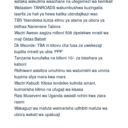
wataka wakulima waachane na utegemezi wa kemikali
Wataalam TANROADS wakumbushwa kuzingatia
taarifa za hali ya hewa katika utendajikazi wao
TBS Yaendelea kutoa elimu ya alama ya ubora ya
bidhaa Nanenane Tabora
Waziri Aweso aagiza milioni 508 zipelekwe mradi wa
maji Gidas Babati
Dk Msonde: TBA ni kitovu cha fusa za uwekezaji
kupitia miradi ya ubia ‘PPP’
Tanzania kunufaika na bilioni 10/- za biashara ya
kaboni
Ridhiwani asisitiza umuhimu wa watumishi wa umma
kupima afya mara kwa mara
Waziri Kabudi: Kilosa iendelee kulinda amani,
kuimarisha kilimo na ufugaji wa kisasa
Rais Museveni wa Uganda awasili nchini kwa ziara
rasmi
Wakaguzi wa mafuta waimarisha udhibiti mafuta wa
ubora wakati wa upakuaji