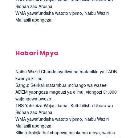
Bidhaa zao Arusha
WMA yawafundisha watoto vipimo, Naibu Waziri
Maliasili apongeza
Habari Mpya
Naibu Waziri Chande avutiwa na mafanikio ya TADB
kwenye kilimo
Sangu: Serikali inatambua mchango wa wazee
ADEM yaongoza mageuzi ya elimu, viongozi 31,000
wajengewa uwezo
TBS Yahimiza Wajasiriamali Kuthibitisha Ubora wa
Bidhaa zao Arusha
WMA yawafundisha watoto vipimo, Naibu Waziri
Maliasili apongeza
Kilimo ikolojia hai chapewa msukumo mpya, wadau