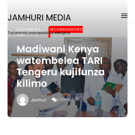
JAMHURI MEDIA
DECEMBER 3,
MCHANGANYIKO
Tunaanzia wanapoishia wengine
2024
Madiwani Kenya
watembelea TARI
Tengeru kujifunza
kilimo
On
Comments Off
Jamhuri
Madiwani
Kenya
Watembelea
TARI
Tengeru
Kujifunza