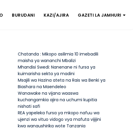
ZO
BURUDANI
KAZI/AJIRA
GAZETI LA JAMHURI
Chatanda : Mikopo asilimia 10 imebadili
maisha ya wananchi Mbalizi
Mhandisi Swedi: Nanenane ni fursa ya
kuimarisha sekta ya madini
Msajili wa Hazina ateta na Rais wa Benki ya
Biashara na Maendeleo
Wanawake na vijana waaswa
kuchangamkia ajira na uchumi kupitia
nishati safi
REA yapeleka fursa ya mkopo nafuu wa
ujenzi wa vituo vidogo vya mafuta vijijini
kwa wanaushirika wote Tanzania