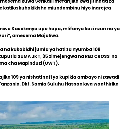
sema kuwa Serikali imefarijika kwa jitihada za
e katika kuhakikisha miundombinu hiyo inarejea
iwa Kasekenya upo hapa, mlifanya kazi nzuri na ya
izuri”, amesema Majaliwa.
a na kukabidhi jumla ya hati za nyumba 109
kuputia SUMA JKT, 35 zimejengwa na RED CROSS na
ma cha Mapinduzi (UWT).
jiko 109 ya nishati safi ya kupikia ambayo ni zawadi
Tanzania, Dkt. Samia Suluhu Hassan kwa waathirika