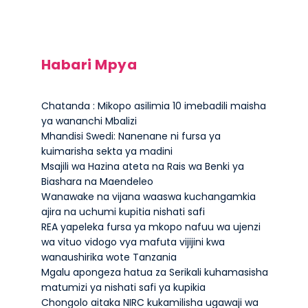
Habari Mpya
Chatanda : Mikopo asilimia 10 imebadili maisha
ya wananchi Mbalizi
Mhandisi Swedi: Nanenane ni fursa ya
kuimarisha sekta ya madini
Msajili wa Hazina ateta na Rais wa Benki ya
Biashara na Maendeleo
Wanawake na vijana waaswa kuchangamkia
ajira na uchumi kupitia nishati safi
REA yapeleka fursa ya mkopo nafuu wa ujenzi
wa vituo vidogo vya mafuta vijijini kwa
wanaushirika wote Tanzania
Mgalu apongeza hatua za Serikali kuhamasisha
matumizi ya nishati safi ya kupikia
Chongolo aitaka NIRC kukamilisha ugawaji wa