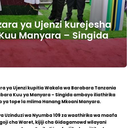
ara ya Ujenzi kurejesha
Kuu Manyara – Singida
a ya Ujenzi kupitia Wakala wa Barabara Tanzania
ara Kuu ya Manyara – Singida ambayo iliathirika
 ya tope la mlima Hanang Mkoani Manyara.
a Uzinduzi wa Nyumba 109 za waathirika wa maafa
oji cha Waret, kijiji cha Gidagamowd wilayani