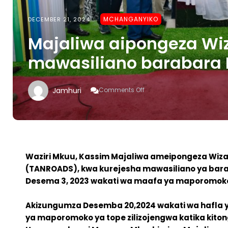
MCHANGANYIKO
DECEMBER 21, 2024
Majaliwa aipongeza Wiz
mawasiliano barabara 
On
Jamhuri
Comments Off
Majaliwa
Aipongeza
Wizara
Ya
Ujenzi
Kurejesha
Mawasiliano
Waziri Mkuu, Kassim Majaliwa ameipongeza Wizar
Barabara
(TANROADS), kwa kurejesha mawasiliano ya barab
Kuu
Desema 3, 2023 wakati wa maafa ya maporomoko
Manyara
–
Singida
Akizungumza Desemba 20,2024 wakati wa hafla y
ya maporomoko ya tope zilizojengwa katika kitong