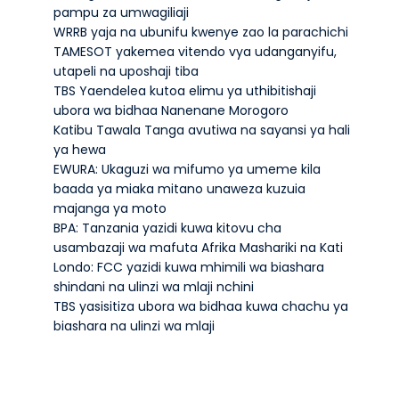
pampu za umwagiliaji
WRRB yaja na ubunifu kwenye zao la parachichi
TAMESOT yakemea vitendo vya udanganyifu,
utapeli na uposhaji tiba
TBS Yaendelea kutoa elimu ya uthibitishaji
ubora wa bidhaa Nanenane Morogoro
Katibu Tawala Tanga avutiwa na sayansi ya hali
ya hewa
EWURA: Ukaguzi wa mifumo ya umeme kila
baada ya miaka mitano unaweza kuzuia
majanga ya moto
BPA: Tanzania yazidi kuwa kitovu cha
usambazaji wa mafuta Afrika Mashariki na Kati
Londo: FCC yazidi kuwa mhimili wa biashara
shindani na ulinzi wa mlaji nchini
TBS yasisitiza ubora wa bidhaa kuwa chachu ya
biashara na ulinzi wa mlaji