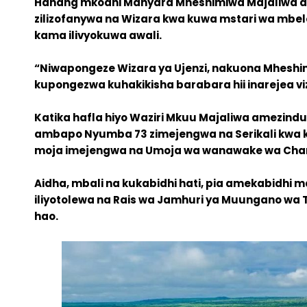
Hanang mkoani Manyara Mheshimiwa Majaliwa ame
zilizofanywa na Wizara kwa kuwa mstari wa mbel
kama ilivyokuwa awali.
“Niwapongeze Wizara ya Ujenzi, nakuona Mheshim
kupongezwa kuhakikisha barabara hii inarejea v
Katika hafla hiyo Waziri Mkuu Majaliwa amezindu
ambapo Nyumba 73 zimejengwa na Serikali kwa 
moja imejengwa na Umoja wa wanawake wa Cha
Aidha, mbali na kukabidhi hati, pia amekabidhi ma
iliyotolewa na Rais wa Jamhuri ya Muungano wa 
hao.