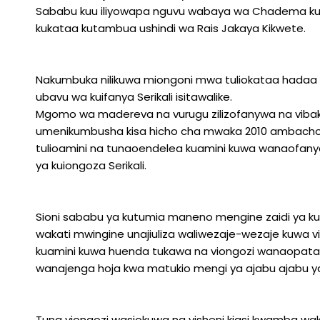
Sababu kuu iliyowapa nguvu wabaya wa Chadema kus
kukataa kutambua ushindi wa Rais Jakaya Kikwete.
Nakumbuka nilikuwa miongoni mwa tuliokataa hada
ubavu wa kuifanya Serikali isitawalike.
Mgomo wa madereva na vurugu zilizofanywa na viba
umenikumbusha kisa hicho cha mwaka 2010 ambacho k
tulioamini na tunaoendelea kuamini kuwa wanaofanya
ya kuiongoza Serikali.
Sioni sababu ya kutumia maneno mengine zaidi ya k
wakati mwingine unajiuliza waliwezaje-wezaje kuwa vi
kuamini kuwa huenda tukawa na viongozi wanaopata 
wanajenga hoja kwa matukio mengi ya ajabu ajabu y
Tuna viongozi wasiokuwa na visheni kiasi kwamba wak