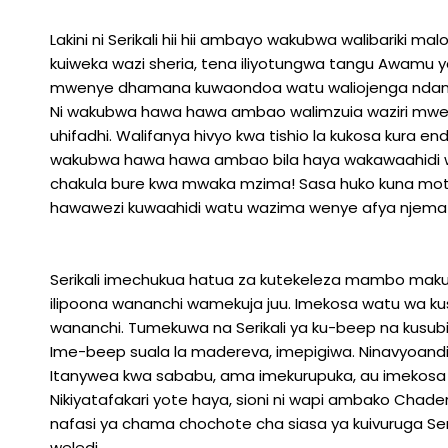
Lakini ni Serikali hii hii ambayo wakubwa walibariki m
kuiweka wazi sheria, tena iliyotungwa tangu Awamu 
mwenye dhamana kuwaondoa watu waliojenga ndani y
Ni wakubwa hawa hawa ambao walimzuia waziri mweny
uhifadhi. Walifanya hivyo kwa tishio la kukosa kura
wakubwa hawa hawa ambao bila haya wakawaahidi 
chakula bure kwa mwaka mzima! Sasa huko kuna moto
hawawezi kuwaahidi watu wazima wenye afya njema 
Serikali imechukua hatua za kutekeleza mambo maku
ilipoona wananchi wamekuja juu. Imekosa watu wa 
wananchi. Tumekuwa na Serikali ya ku-beep na kusubi
Ime-beep suala la madereva, imepigiwa. Ninavyoandi
Itanywea kwa sababu, ama imekurupuka, au imekosa
Nikiyatafakari yote haya, sioni ni wapi ambako Chade
nafasi ya chama chochote cha siasa ya kuivuruga Serika
weledi.