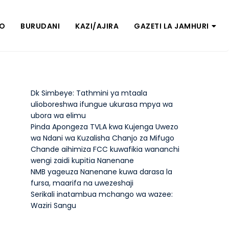
ZO
BURUDANI
KAZI/AJIRA
GAZETI LA JAMHURI
Dk Simbeye: Tathmini ya mtaala
ulioboreshwa ifungue ukurasa mpya wa
ubora wa elimu
Pinda Apongeza TVLA kwa Kujenga Uwezo
wa Ndani wa Kuzalisha Chanjo za Mifugo
Chande aihimiza FCC kuwafikia wananchi
wengi zaidi kupitia Nanenane
NMB yageuza Nanenane kuwa darasa la
fursa, maarifa na uwezeshaji
Serikali inatambua mchango wa wazee:
Waziri Sangu