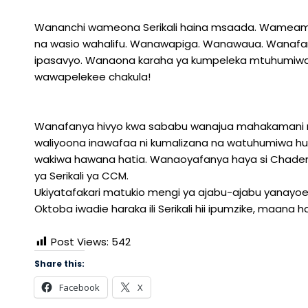
Wananchi wameona Serikali haina msaada. Wameam
na wasio wahalifu. Wanawapiga. Wanawaua. Wanafany
ipasavyo. Wanaona karaha ya kumpeleka mtuhumiwa p
wawapelekee chakula!
Wanafanya hivyo kwa sababu wanajua mahakamani m
waliyoona inawafaa ni kumalizana na watuhumiwa h
wakiwa hawana hatia. Wanaoyafanya haya si Chadema
ya Serikali ya CCM.
Ukiyatafakari matukio mengi ya ajabu-ajabu yanayoen
Oktoba iwadie haraka ili Serikali hii ipumzike, maa
Post Views:
542
Share this:
Facebook
X