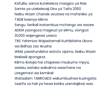
Kafulila, aanza kutekeleza maagizo ya Rais
Samia ya utekelezaji Dira ya Taifa 2050
Naibu Waziri Chande avutiwa na mafanikio ya
TADB kwenye kilimo
Sangu: Serikali inatambua mchango wa wazee
ADEM yaongoza mageuzi ya elimu, viongozi
31,000 wajengewa uwezo
TBS Yahimiza Wajasiriamali Kuthibitisha Ubora
wa Bidhaa zao Arusha
WMA yawafundisha watoto vipimo, Naibu Waziri
Maliasili apongeza
Kilimo ikolojia hai chapewa msukumo mpya,
wadau wataka wakulima waachane na
utegemezi wa kemikali
Wataalam TANROADS wakumbushwa kuzingatia
taarifa za hali ya hewa katika utendajikazi wao