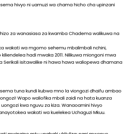
ema hivyo ni uamuzi wa chama hicho cha upinzani
a hizo za wanasiasa za kwamba Chadema walikuwa na
ka wakati wa mgomo sehemu mbalimbali nchini,
iliendelea hadi mwaka 2011. Nilikuwa miongoni mwa
 Serikali isitawalike ni hawa hawa waliopewa dhamana
usema tuna kundi kubwa mno la viongozi dhaifu ambao
ongozi! Wapo waliofika mbali zaidi na hata kuanza
uongozi kwa nguvu za kiza. Wanaoamini hivyo
anayotokea wakati wa kuelekea Uchaguzi Mkuu.
ati mwingine mtu unabaki ukijiuliza; nani mwenye