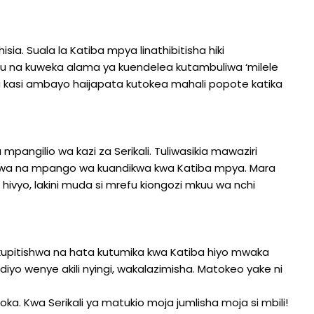
a. Suala la Katiba mpya linathibitisha hiki
u na kuweka alama ya kuendelea kutambuliwa ‘milele
wa kasi ambayo haijapata kutokea mahali popote katika
 mpangilio wa kazi za Serikali. Tuliwasikia mawaziri
a na mpango wa kuandikwa kwa Katiba mpya. Mara
hivyo, lakini muda si mrefu kiongozi mkuu wa nchi
.
pitishwa na hata kutumika kwa Katiba hiyo mwaka
diyo wenye akili nyingi, wakalazimisha. Matokeo yake ni
a. Kwa Serikali ya matukio moja jumlisha moja si mbili!