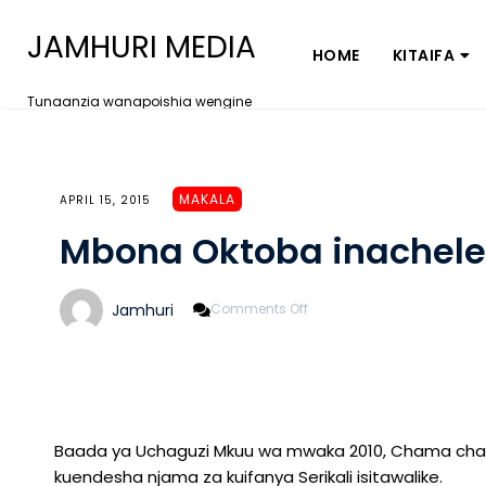
JAMHURI MEDIA
HOME
KITAIFA
Tunaanzia wanapoishia wengine
MAKALA
APRIL 15, 2015
Mbona Oktoba inachel
On
Jamhuri
Comments Off
Mbona
Oktoba
Inachelewa?
Baada ya Uchaguzi Mkuu wa mwaka 2010, Chama cha
kuendesha njama za kuifanya Serikali isitawalike.