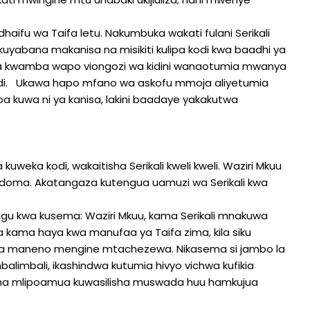
fu wa Taifa letu. Nakumbuka wakati fulani Serikali
kuyabana makanisa na misikiti kulipa kodi kwa baadhi ya
shaka kwamba wapo viongozi wa kidini wanaotumia mwanya
a kodi. Ukawa hapo mfano wa askofu mmoja aliyetumia
opa kuwa ni ya kanisa, lakini baadaye yakakutwa
kuweka kodi, wakaitisha Serikali kweli kweli. Waziri Mkuu
odoma. Akatangaza kutengua uamuzi wa Serikali kwa
angu kwa kusema: Waziri Mkuu, kama Serikali mnakuwa
a haya kwa manufaa ya Taifa zima, kila siku
wa maneno mengine mtachezewa. Nikasema si jambo la
limbali, ikashindwa kutumia hivyo vichwa kufikia
na mlipoamua kuwasilisha muswada huu hamkujua