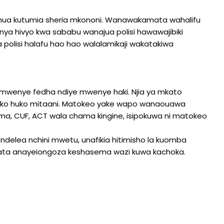
ua kutumia sheria mkononi. Wanawakamata wahalifu
a hivyo kwa sababu wanajua polisi hawawajibiki
olisi halafu hao hao walalamikaji wakatakiwa
wenye fedha ndiye mwenye haki. Njia ya mkato
uko huko mitaani. Matokeo yake wapo wanaouawa
, CUF, ACT wala chama kingine, isipokuwa ni matokeo
delea nchini mwetu, unafikia hitimisho la kuomba
na hata anayeiongoza keshasema wazi kuwa kachoka.