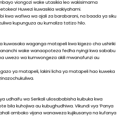
ambayo viongozi wake utasikia leo wakisimama
etokea! Huwezi kuwasikia wakiyahami.
ambi kwa wafiwa wa ajali za barabarani, na baada ya siku
liwa kupunguza au kumaliza tatizo hilo.
za kuwasaka waganga matapeli kwa kigezo cha ushiriki
ni wananchi wake wanaopoteza fedha nyingi kwa sababu
 na uwezo wa kumwongeza akili mwanafunzi au
azo ya matapeli, lakini licha ya matapeli hao kuweka
inazochukuliwa.
a udhaifu wa Serikali uliosababisha kuibuka kwa
te bila kuhojiwa au kubughudhiwa. Vikundi vya ‘Panya
mahali ambako vijana wanaweza kujikusanya na kufanya