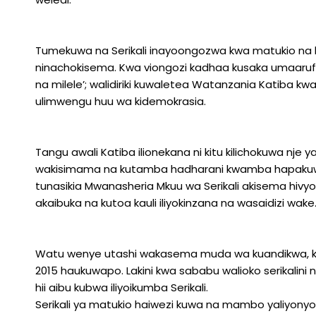
Tumekuwa na Serikali inayoongozwa kwa matukio na hisi
ninachokisema. Kwa viongozi kadhaa kusaka umaaruf
na milele’; walidiriki kuwaletea Watanzania Katiba k
ulimwengu huu wa kidemokrasia.
Tangu awali Katiba ilionekana ni kitu kilichokuwa nje ya
wakisimama na kutamba hadharani kwamba hapakuw
tunasikia Mwanasheria Mkuu wa Serikali akisema hivyo 
akaibuka na kutoa kauli iliyokinzana na wasaidizi wake
Watu wenye utashi wakasema muda wa kuandikwa, ku
2015 haukuwapo. Lakini kwa sababu walioko serikalini n
hii aibu kubwa iliyoikumba Serikali.
Serikali ya matukio haiwezi kuwa na mambo yaliyonyook