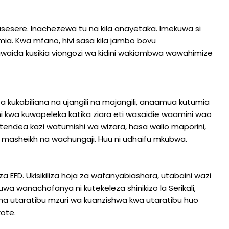
esere. Inachezewa tu na kila anayetaka. Imekuwa si
ia. Kwa mfano, hivi sasa kila jambo bovu
kawaida kusikia viongozi wa kidini wakiombwa wawahimize
za kukabiliana na ujangili na majangili, anaamua kutumia
ini kwa kuwapeleka katika ziara eti wasaidie waamini wao
tendea kazi watumishi wa wizara, hasa walio maporini,
 masheikh na wachungaji. Huu ni udhaifu mkubwa.
a EFD. Ukisikiliza hoja za wafanyabiashara, utabaini wazi
uwa wanachofanya ni kutekeleza shinikizo la Serikali,
na utaratibu mzuri wa kuanzishwa kwa utaratibu huo
kote.