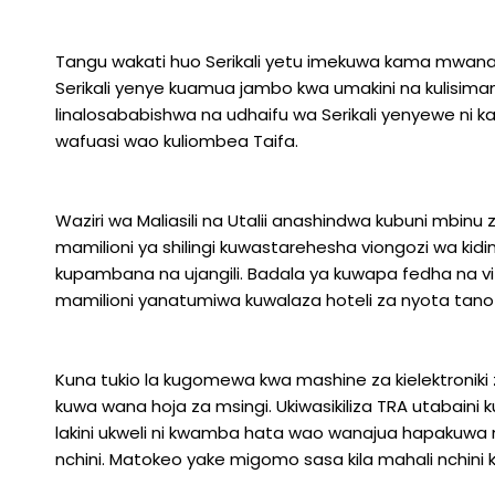
Tangu wakati huo Serikali yetu imekuwa kama mwanas
Serikali yenye kuamua jambo kwa umakini na kulisimam
linalosababishwa na udhaifu wa Serikali yenyewe ni 
wafuasi wao kuliombea Taifa.
Waziri wa Maliasili na Utalii anashindwa kubuni mbinu 
mamilioni ya shilingi kuwastarehesha viongozi wa kid
kupambana na ujangili. Badala ya kuwapa fedha na vi
mamilioni yanatumiwa kuwalaza hoteli za nyota tano
Kuna tukio la kugomewa kwa mashine za kielektroniki z
kuwa wana hoja za msingi. Ukiwasikiliza TRA utabaini k
lakini ukweli ni kwamba hata wao wanajua hapakuwa 
nchini. Matokeo yake migomo sasa kila mahali nchini 