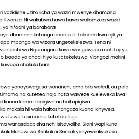
alori yazidishe uzito licha ya waziri mwenye dhamana
ya Kwanza. Ni wakubwa hawa hawa waliomzuia waziri
a hifadhi ya barabara!
e dhamana kutenga eneo kule Loliondo kwa ajili ya
 endapo mpango wa wizara ungetekelezwa. Tena ni
wananchi wa Ngorongoro kuwa wangewapa mahitaji ya
 baada ya ahadi hiyo kutotekelezwa. Viongozi makini
kuwapa chakula bure.
bwa yanayowagusa wananchi; ama bila weledi, au pale
kusimama na kutetea hoja hata waweze kueleweka kwa
ri kuona kama itapigiwa au haitapigiwa.
ka makala hii wala haitashangaza kuona ikinywea.
 watu wa kusimamia kutetea hoja.
ma wanasababisha nchi isitawalike. Sioni wapi kuna
li. Mchawi wa Serikali ni Serikali yenyewe iliyokosa