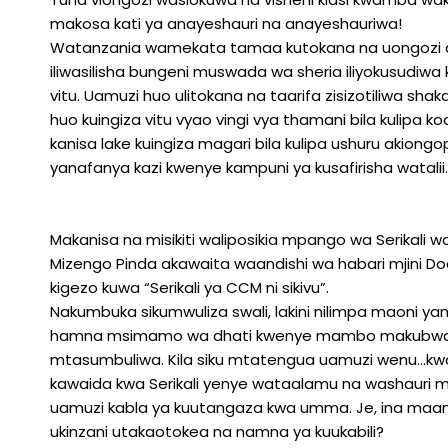
makosa kati ya anayeshauri na anayeshauriwa!
Watanzania wamekata tamaa kutokana na uongozi dhai
iliwasilisha bungeni muswada wa sheria iliyokusudiwa 
vitu. Uamuzi huo ulitokana na taarifa zisizotiliwa 
huo kuingiza vitu vyao vingi vya thamani bila kulip
kanisa lake kuingiza magari bila kulipa ushuru akiong
yanafanya kazi kwenye kampuni ya kusafirisha watalii.
Makanisa na misikiti waliposikia mpango wa Serikali wa 
Mizengo Pinda akawaita waandishi wa habari mjini D
kigezo kuwa “Serikali ya CCM ni sikivu”.
Nakumbuka sikumwuliza swali, lakini nilimpa maoni y
hamna msimamo wa dhati kwenye mambo makubwa kam
mtasumbuliwa. Kila siku mtatengua uamuzi wenu…k
kawaida kwa Serikali yenye wataalamu na washauri mba
uamuzi kabla ya kuutangaza kwa umma. Je, ina maa
ukinzani utakaotokea na namna ya kuukabili?