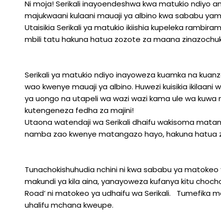
Ni moja! Serikali inayoendeshwa kwa matukio ndiyo 
majukwaani kulaani mauaji ya albino kwa sababu yam
Utaisikia Serikali ya matukio ikiishia kupeleka rambir
mbili tatu hakuna hatua zozote za maana zinazochuku
Serikali ya matukio ndiyo inayoweza kuamka na kuan
wao kwenye mauaji ya albino. Huwezi kuisikia ikilaa
ya uongo na utapeli wa wazi wazi kama ule wa kuwa
kutengeneza fedha za majini!
Utaona watendaji wa Serikali dhaifu wakisoma matang
namba zao kwenye matangazo hayo, hakuna hatua z
Tunachokishuhudia nchini ni kwa sababu ya matokeo y
makundi ya kila aina, yanayoweza kufanya kitu chocho
Road’ ni matokeo ya udhaifu wa Serikali. Tumefika 
uhalifu mchana kweupe.