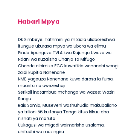
Habari Mpya
Dk Simbeye: Tathmini ya mtaala ulioboreshwa
ifungue ukurasa mpya wa ubora wa elimu
Pinda Apongeza TVLA kwa Kujenga Uwezo wa
Ndani wa Kuzalisha Chanjo za Mifugo
Chande aihimiza FCC kuwafikia wananchi wengi
zaidi kupitia Nanenane
NMB yageuza Nanenane kuwa darasa la fursa,
maarifa na uwezeshaji
Serikali inatambua mchango wa wazee: Waziri
Sangu
Rais Samia, Museveni washuhudia makubaliano
ya trilioni 56 kuifanya Tanga kituo kikuu cha
nishati ya mafuta
Uukaguzi wa migodi waimarisha usalama,
uhifadhi wa mazingira