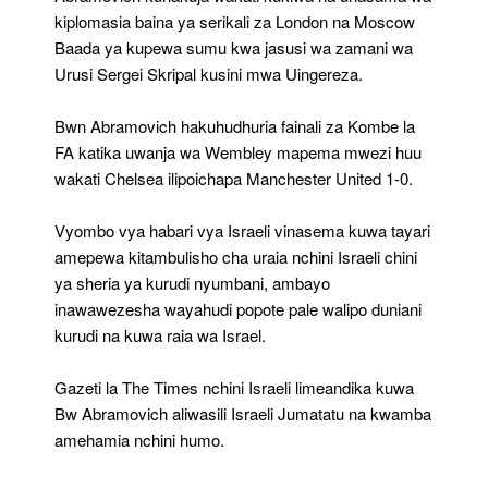
kiplomasia baina ya serikali za London na Moscow
Baada ya kupewa sumu kwa jasusi wa zamani wa
Urusi Sergei Skripal kusini mwa Uingereza.
Bwn Abramovich hakuhudhuria fainali za Kombe la
FA katika uwanja wa Wembley mapema mwezi huu
wakati Chelsea ilipoichapa Manchester United 1-0.
Vyombo vya habari vya Israeli vinasema kuwa tayari
amepewa kitambulisho cha uraia nchini Israeli chini
ya sheria ya kurudi nyumbani, ambayo
inawawezesha wayahudi popote pale walipo duniani
kurudi na kuwa raia wa Israel.
Gazeti la The Times nchini Israeli limeandika kuwa
Bw Abramovich aliwasili Israeli Jumatatu na kwamba
amehamia nchini humo.