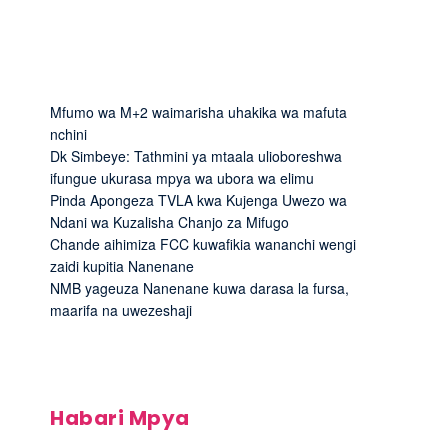
Mfumo wa M+2 waimarisha uhakika wa mafuta
nchini
Dk Simbeye: Tathmini ya mtaala ulioboreshwa
ifungue ukurasa mpya wa ubora wa elimu
Pinda Apongeza TVLA kwa Kujenga Uwezo wa
Ndani wa Kuzalisha Chanjo za Mifugo
Chande aihimiza FCC kuwafikia wananchi wengi
zaidi kupitia Nanenane
NMB yageuza Nanenane kuwa darasa la fursa,
maarifa na uwezeshaji
Habari Mpya