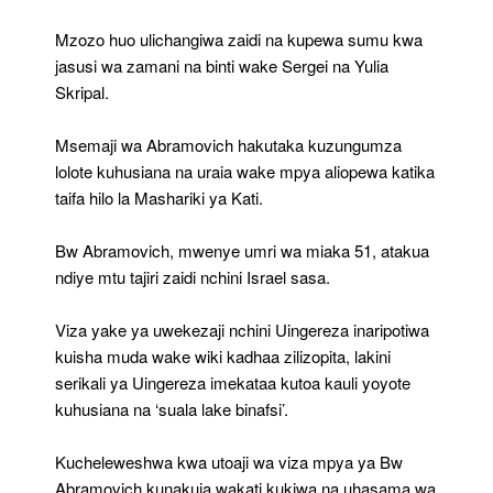
Mzozo huo ulichangiwa zaidi na kupewa sumu kwa
jasusi wa zamani na binti wake Sergei na Yulia
Skripal.
Msemaji wa Abramovich hakutaka kuzungumza
lolote kuhusiana na uraia wake mpya aliopewa katika
taifa hilo la Mashariki ya Kati.
Bw Abramovich, mwenye umri wa miaka 51, atakua
ndiye mtu tajiri zaidi nchini Israel sasa.
Viza yake ya uwekezaji nchini Uingereza inaripotiwa
kuisha muda wake wiki kadhaa zilizopita, lakini
serikali ya Uingereza imekataa kutoa kauli yoyote
kuhusiana na ‘suala lake binafsi’.
Kucheleweshwa kwa utoaji wa viza mpya ya Bw
Abramovich kunakuja wakati kukiwa na uhasama wa