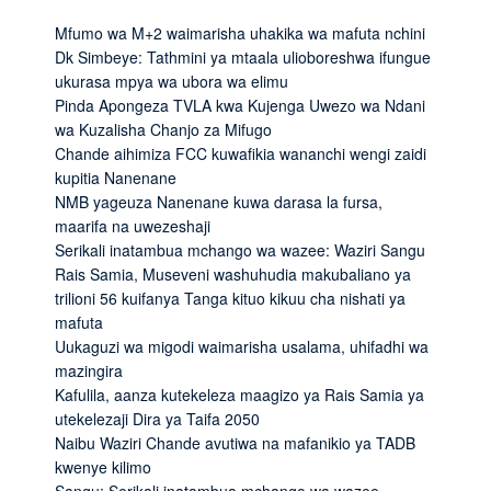
Mfumo wa M+2 waimarisha uhakika wa mafuta nchini
Dk Simbeye: Tathmini ya mtaala ulioboreshwa ifungue
ukurasa mpya wa ubora wa elimu
Pinda Apongeza TVLA kwa Kujenga Uwezo wa Ndani
wa Kuzalisha Chanjo za Mifugo
Chande aihimiza FCC kuwafikia wananchi wengi zaidi
kupitia Nanenane
NMB yageuza Nanenane kuwa darasa la fursa,
maarifa na uwezeshaji
Serikali inatambua mchango wa wazee: Waziri Sangu
Rais Samia, Museveni washuhudia makubaliano ya
trilioni 56 kuifanya Tanga kituo kikuu cha nishati ya
mafuta
Uukaguzi wa migodi waimarisha usalama, uhifadhi wa
mazingira
Kafulila, aanza kutekeleza maagizo ya Rais Samia ya
utekelezaji Dira ya Taifa 2050
Naibu Waziri Chande avutiwa na mafanikio ya TADB
kwenye kilimo