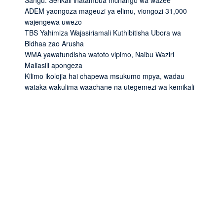
Sangu: Serikali inatambua mchango wa wazee
ADEM yaongoza mageuzi ya elimu, viongozi 31,000
wajengewa uwezo
TBS Yahimiza Wajasiriamali Kuthibitisha Ubora wa
Bidhaa zao Arusha
WMA yawafundisha watoto vipimo, Naibu Waziri
Maliasili apongeza
Kilimo ikolojia hai chapewa msukumo mpya, wadau
wataka wakulima waachane na utegemezi wa kemikali