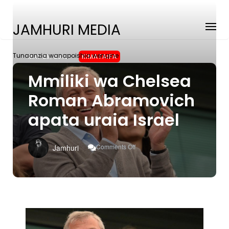
JAMHURI MEDIA
Tunaanzia wanapoishia wengine
MAY 29, 2018
KIMATAIFA
Mmiliki wa Chelsea
Roman Abramovich
apata uraia Israel
On
Comments Off
Jamhuri
Mmiliki
Wa
Chelsea
Roman
Abramovich
Apata
Uraia
Israel