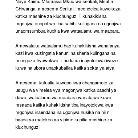
Naye Kaimu Mfamasia Mkuu wa serikali, Msafiri
Chiwanga, amesema Serikali imeendelea kuwekeza
katika mashine za kiuchunguzi ili kuhakikisha
mgonjwa anapatiwa tiba sahihi kulingana na ugonjwa
unaomsumbua kupitia kwa wataalamu wa maabara.
Amewataka wataalamu hao kuhakikisha wanafanya
kazi kwa kuzingatia kanuni na sheria kulingana na
miongozo iliyowekwa ili huduma inayotolewa iweze
kuwa na ubora unaokubalika katika sekta ya afya.
Amesema, kufuatia kuwepo kwa changamoto za
usugu wa vimelea vya magonjwa katika baadhi ya
dawa, wataalamu wa maabara wanatajwa kuwa
msaada katika kuhakikisha tiba inayotolewa kwa
mgonjwa inaendana na ugonjwa husika na hii ni
baada ya matokeo ya vipimo kupitia mashine za
kiuchunguzi.