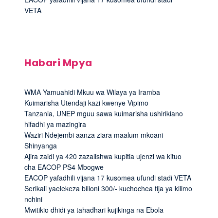
VETA
Habari Mpya
WMA Yamuahidi Mkuu wa Wilaya ya Iramba
Kuimarisha Utendaji kazi kwenye Vipimo
Tanzania, UNEP mguu sawa kuimarisha ushirikiano
hifadhi ya mazingira
Waziri Ndejembi aanza ziara maalum mkoani
Shinyanga
Ajira zaidi ya 420 zazalishwa kupitia ujenzi wa kituo
cha EACOP PS4 Mbogwe
EACOP yafadhili vijana 17 kusomea ufundi stadi VETA
Serikali yaelekeza bilioni 300/- kuchochea tija ya kilimo
nchini
Mwitikio dhidi ya tahadhari kujikinga na Ebola