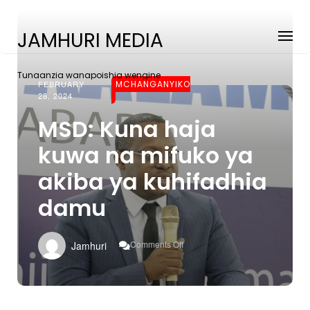
JAMHURI MEDIA
Tunaanzia wanapoishia wengine
FEBRUARY
MCHANGANYIKO
28, 2024
MSD: Kuna haja
kuwa na mifuko ya
akiba ya kuhifadhia
damu
On
Comments Off
Jamhuri
MSD:
Kuna
Haja
Kuwa
Na