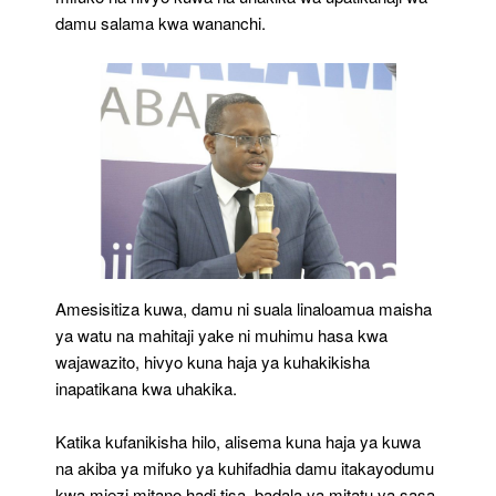
damu salama kwa wananchi.
Amesisitiza kuwa, damu ni suala linaloamua maisha
ya watu na mahitaji yake ni muhimu hasa kwa
wajawazito, hivyo kuna haja ya kuhakikisha
inapatikana kwa uhakika.
Katika kufanikisha hilo, alisema kuna haja ya kuwa
na akiba ya mifuko ya kuhifadhia damu itakayodumu
kwa miezi mitano hadi tisa, badala ya mitatu ya sasa.