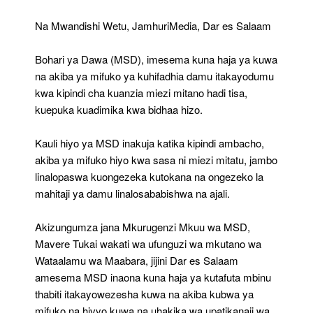
Mifuko
Ya
Na Mwandishi Wetu, JamhuriMedia, Dar es Salaam
Akiba
Ya
Bohari ya Dawa (MSD), imesema kuna haja ya kuwa
Kuhifadhia
Damu
na akiba ya mifuko ya kuhifadhia damu itakayodumu
kwa kipindi cha kuanzia miezi mitano hadi tisa,
kuepuka kuadimika kwa bidhaa hizo.
Kauli hiyo ya MSD inakuja katika kipindi ambacho,
akiba ya mifuko hiyo kwa sasa ni miezi mitatu, jambo
linalopaswa kuongezeka kutokana na ongezeko la
mahitaji ya damu linalosababishwa na ajali.
Akizungumza jana Mkurugenzi Mkuu wa MSD,
Mavere Tukai wakati wa ufunguzi wa mkutano wa
Wataalamu wa Maabara, jijini Dar es Salaam
amesema MSD inaona kuna haja ya kutafuta mbinu
thabiti itakayowezesha kuwa na akiba kubwa ya
mifuko na hivyo kuwa na uhakika wa upatikanaji wa