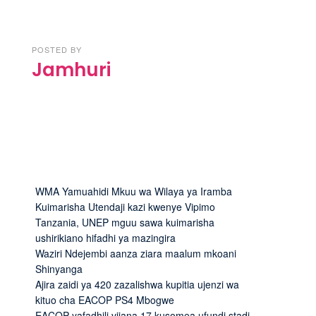
POSTED BY
Jamhuri
WMA Yamuahidi Mkuu wa Wilaya ya Iramba
Kuimarisha Utendaji kazi kwenye Vipimo
Tanzania, UNEP mguu sawa kuimarisha
ushirikiano hifadhi ya mazingira
Waziri Ndejembi aanza ziara maalum mkoani
Shinyanga
Ajira zaidi ya 420 zazalishwa kupitia ujenzi wa
kituo cha EACOP PS4 Mbogwe
EACOP yafadhili vijana 17 kusomea ufundi stadi