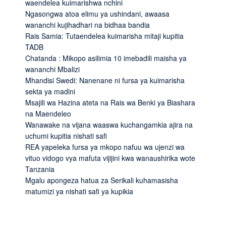
waendelea kuimarishwa nchini
Ngasongwa atoa elimu ya ushindani, awaasa
wananchi kujihadhari na bidhaa bandia
Rais Samia: Tutaendelea kuimarisha mitaji kupitia
TADB
Chatanda : Mikopo asilimia 10 imebadili maisha ya
wananchi Mbalizi
Mhandisi Swedi: Nanenane ni fursa ya kuimarisha
sekta ya madini
Msajili wa Hazina ateta na Rais wa Benki ya Biashara
na Maendeleo
Wanawake na vijana waaswa kuchangamkia ajira na
uchumi kupitia nishati safi
REA yapeleka fursa ya mkopo nafuu wa ujenzi wa
vituo vidogo vya mafuta vijijini kwa wanaushirika wote
Tanzania
Mgalu apongeza hatua za Serikali kuhamasisha
matumizi ya nishati safi ya kupikia