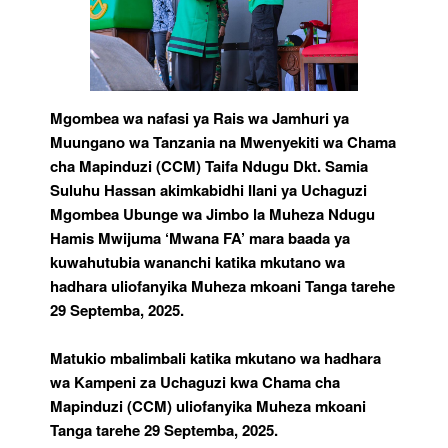
Mgombea wa nafasi ya Rais wa Jamhuri ya
Muungano wa Tanzania na Mwenyekiti wa Chama
cha Mapinduzi (CCM) Taifa Ndugu Dkt. Samia
Suluhu Hassan akimkabidhi Ilani ya Uchaguzi
Mgombea Ubunge wa Jimbo la Muheza Ndugu
Hamis Mwijuma ‘Mwana FA’ mara baada ya
kuwahutubia wananchi katika mkutano wa
hadhara uliofanyika Muheza mkoani Tanga tarehe
29 Septemba, 2025.
Matukio mbalimbali katika mkutano wa hadhara
wa Kampeni za Uchaguzi kwa Chama cha
Mapinduzi (CCM) uliofanyika Muheza mkoani
Tanga tarehe 29 Septemba, 2025.