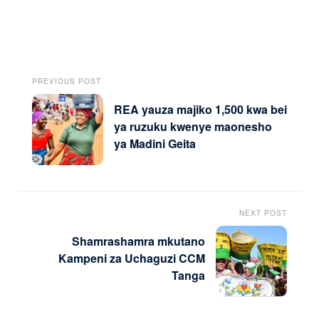
PREVIOUS POST
REA yauza majiko 1,500 kwa bei
ya ruzuku kwenye maonesho
ya Madini Geita
NEXT POST
Shamrashamra mkutano
Kampeni za Uchaguzi CCM
Tanga