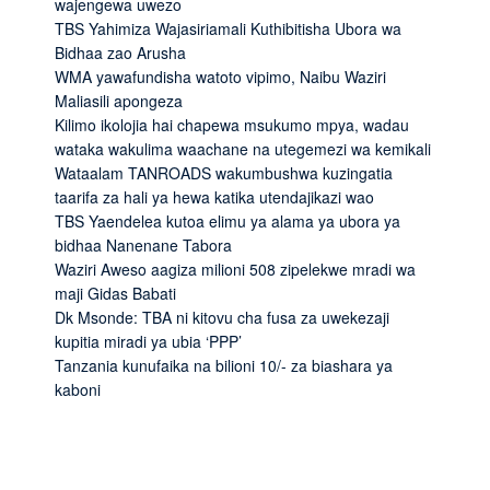
wajengewa uwezo
TBS Yahimiza Wajasiriamali Kuthibitisha Ubora wa
Bidhaa zao Arusha
WMA yawafundisha watoto vipimo, Naibu Waziri
Maliasili apongeza
Kilimo ikolojia hai chapewa msukumo mpya, wadau
wataka wakulima waachane na utegemezi wa kemikali
Wataalam TANROADS wakumbushwa kuzingatia
taarifa za hali ya hewa katika utendajikazi wao
TBS Yaendelea kutoa elimu ya alama ya ubora ya
bidhaa Nanenane Tabora
Waziri Aweso aagiza milioni 508 zipelekwe mradi wa
maji Gidas Babati
Dk Msonde: TBA ni kitovu cha fusa za uwekezaji
kupitia miradi ya ubia ‘PPP’
Tanzania kunufaika na bilioni 10/- za biashara ya
kaboni