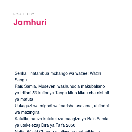
POSTED BY
Jamhuri
Serikali inatambua mchango wa wazee: Waziri
Sangu
Rais Samia, Museveni washuhudia makubaliano
ya trilioni 56 kuifanya Tanga kituo kikuu cha nishati
ya mafuta
Uukaguzi wa migodi waimarisha usalama, uhifadhi
wa mazingira
Kafulila, aanza kutekeleza maagizo ya Rais Samia
ya utekelezaji Dira ya Taifa 2050
Naibu Waziri Chande avutiwa na mafanikio ya