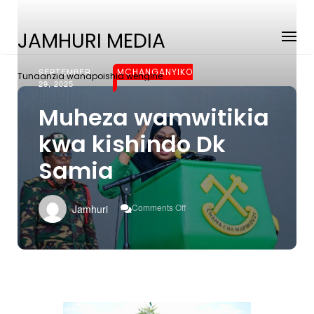
JAMHURI MEDIA
SEPTEMBER
MCHANGANYIKO
Tunaanzia wanapoishia wengine
29, 2025
Muheza wamwitikia
kwa kishindo Dk
Samia
On
Comments Off
Jamhuri
Muheza
Wamwitikia
Kwa
Kishindo
Dk
Samia