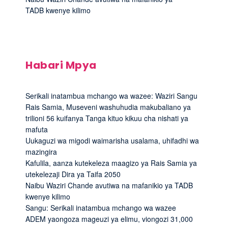
TADB kwenye kilimo
Habari Mpya
Serikali inatambua mchango wa wazee: Waziri Sangu
Rais Samia, Museveni washuhudia makubaliano ya
trilioni 56 kuifanya Tanga kituo kikuu cha nishati ya
mafuta
Uukaguzi wa migodi waimarisha usalama, uhifadhi wa
mazingira
Kafulila, aanza kutekeleza maagizo ya Rais Samia ya
utekelezaji Dira ya Taifa 2050
Naibu Waziri Chande avutiwa na mafanikio ya TADB
kwenye kilimo
Sangu: Serikali inatambua mchango wa wazee
ADEM yaongoza mageuzi ya elimu, viongozi 31,000