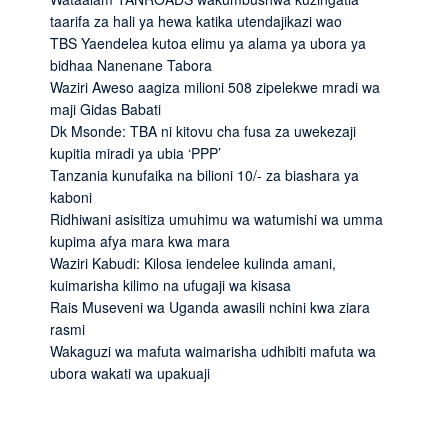
taarifa za hali ya hewa katika utendajikazi wao
TBS Yaendelea kutoa elimu ya alama ya ubora ya
bidhaa Nanenane Tabora
Waziri Aweso aagiza milioni 508 zipelekwe mradi wa
maji Gidas Babati
Dk Msonde: TBA ni kitovu cha fusa za uwekezaji
kupitia miradi ya ubia ‘PPP’
Tanzania kunufaika na bilioni 10/- za biashara ya
kaboni
Ridhiwani asisitiza umuhimu wa watumishi wa umma
kupima afya mara kwa mara
Waziri Kabudi: Kilosa iendelee kulinda amani,
kuimarisha kilimo na ufugaji wa kisasa
Rais Museveni wa Uganda awasili nchini kwa ziara
rasmi
Wakaguzi wa mafuta waimarisha udhibiti mafuta wa
ubora wakati wa upakuaji