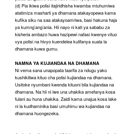
(d) Pia ikiwa polisi itajiridhisha kwamba mtuhumiwa
atatimiza masharti ya dhamana atakayopewa kama
kufika siku na saa atakayoamriwa, basi hakuna haja
ya kumng’ang’ania. Hii nayo ni kati ya sababu za
kisheria ambazo huwa hazipewi nafasi kwenye vituo
vya polisi na hivyo kuendelea kulifanya suala la
dhamana kuwa gumu.
NAMNA YA KUJIANDAA NA DHAMANA
Ni vema sana unapopata taarifa za ndugu yako
kushikiliwa kituo cha polisi kujiandaa na dhamana.
Usitoke nyumbani kwenda kituoni bila kujiandaa na
dhamana. Na hii ni iwe una uhakika amefanya kosa
fulani au huna uhakika. Zaidi kama unajua kosa lake
ni la kudhaminika basi umuhimu wa kujiandaa na
dhamana huongezeka.