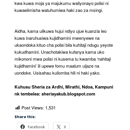
kwa kuwa moja ya majukumu waliyonayo polisi ni
kuwaelimisha watuhumiwa haki zao za msingi.
Aidha, kama ulikuwa hujui ndiyo ujue kuanzia leo
kuwa inaruhusiwa kujidhamini mwenyewe na
ukaondoka kituo cha polisi bila kuhitaji ndugu yeyote
kukudhamini. Unachotakiwa kufanya kama uko
mikononi mwa polisi ni kusema tu kwamba ‘nahitaji
kujidhamini’ ili upewe fomu maalum uijaze na
uondoke. Usisahau kuliomba hili ni haki yako.
Kuhusu Sheria za Ardhi, Mirathi, Ndoa, Kampuni
nk tembelea: sheriayakub.blogspot.com
Post Views:
1,531
Share this:
Facebook
X