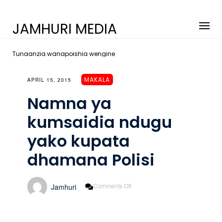
JAMHURI MEDIA
Tunaanzia wanapoishia wengine
MAKALA
APRIL 15, 2015
Namna ya
kumsaidia ndugu
yako kupata
dhamana Polisi
On
Comments Off
Jamhuri
Namna
Ya
Kumsaidia
Ndugu