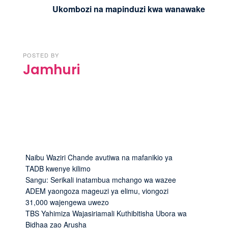
Ukombozi na mapinduzi kwa wanawake
POSTED BY
Jamhuri
Naibu Waziri Chande avutiwa na mafanikio ya
TADB kwenye kilimo
Sangu: Serikali inatambua mchango wa wazee
ADEM yaongoza mageuzi ya elimu, viongozi
31,000 wajengewa uwezo
TBS Yahimiza Wajasiriamali Kuthibitisha Ubora wa
Bidhaa zao Arusha