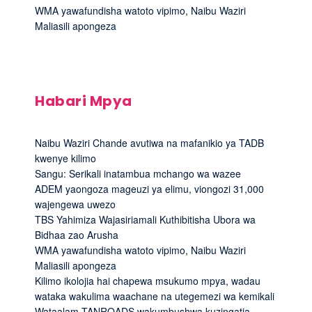
WMA yawafundisha watoto vipimo, Naibu Waziri
Maliasili apongeza
Habari Mpya
Naibu Waziri Chande avutiwa na mafanikio ya TADB
kwenye kilimo
Sangu: Serikali inatambua mchango wa wazee
ADEM yaongoza mageuzi ya elimu, viongozi 31,000
wajengewa uwezo
TBS Yahimiza Wajasiriamali Kuthibitisha Ubora wa
Bidhaa zao Arusha
WMA yawafundisha watoto vipimo, Naibu Waziri
Maliasili apongeza
Kilimo ikolojia hai chapewa msukumo mpya, wadau
wataka wakulima waachane na utegemezi wa kemikali
Wataalam TANROADS wakumbushwa kuzingatia