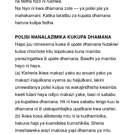
na fedha hizo ni rushwa.
Na hiyo ni kwa dhamana zote — ya polisi pia ya
mahakamani. Katika taratibu za kupata dhamana
hamna kulipa fedha.
POLISI WANALAZIMIKA KUKUPA DHAMANA
Hapo juu nimesema kuwa ili upate dhamana hutakiwi
kutoa chochote kitu isipokuwa kuna mambo
yanazingatiwa ili upate dhamana. Baadhi ya mambo
hayo ni haya.
(a) Kisheria ikiwa makazi yako au anuani yako ya
makazi inajulikana vyema au haijulikani, lakini
umewafanya polisi kuijua na wakajiridhisha kwamba
kweli fulani haya ndiyo makazi yake, basi ni sababu
ya kupatiwa dhamana. Hii ni kwa sababu lengo kuu la
dhamana ni ili utakapohitajika upatikane kwa urahisi.
(b) Ikiwa kosa alilotenda mtu ni la kudhaminika,
hakuna haja ya kuendelea kumshikilia. Sheria
imeshaweka wazi makosa yapi dhamana ya mtu