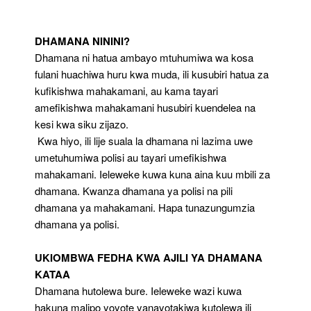
Yako
Kupata
Dhamana
DHAMANA NININI?
Polisi
Dhamana ni hatua ambayo mtuhumiwa wa kosa
fulani huachiwa huru kwa muda, ili kusubiri hatua za
kufikishwa mahakamani, au kama tayari
amefikishwa mahakamani husubiri kuendelea na
kesi kwa siku zijazo.
Kwa hiyo, ili lije suala la dhamana ni lazima uwe
umetuhumiwa polisi au tayari umefikishwa
mahakamani. Ieleweke kuwa kuna aina kuu mbili za
dhamana. Kwanza dhamana ya polisi na pili
dhamana ya mahakamani. Hapa tunazungumzia
dhamana ya polisi.
UKIOMBWA FEDHA KWA AJILI YA DHAMANA
KATAA
Dhamana hutolewa bure. Ieleweke wazi kuwa
hakuna malipo yoyote yanayotakiwa kutolewa ili