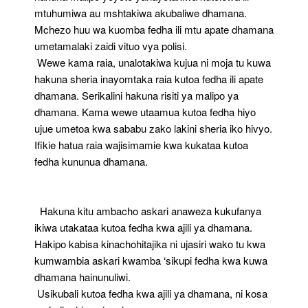
mtuhumiwa au mshtakiwa akubaliwe dhamana.
Mchezo huu wa kuomba fedha ili mtu apate dhamana
umetamalaki zaidi vituo vya polisi.
Wewe kama raia, unalotakiwa kujua ni moja tu kuwa
hakuna sheria inayomtaka raia kutoa fedha ili apate
dhamana. Serikalini hakuna risiti ya malipo ya
dhamana. Kama wewe utaamua kutoa fedha hiyo
ujue umetoa kwa sababu zako lakini sheria iko hivyo.
Ifikie hatua raia wajisimamie kwa kukataa kutoa
fedha kununua dhamana.
Hakuna kitu ambacho askari anaweza kukufanya
ikiwa utakataa kutoa fedha kwa ajili ya dhamana.
Hakipo kabisa kinachohitajika ni ujasiri wako tu kwa
kumwambia askari kwamba ‘sikupi fedha kwa kuwa
dhamana hainunuliwi.
Usikubali kutoa fedha kwa ajili ya dhamana, ni kosa