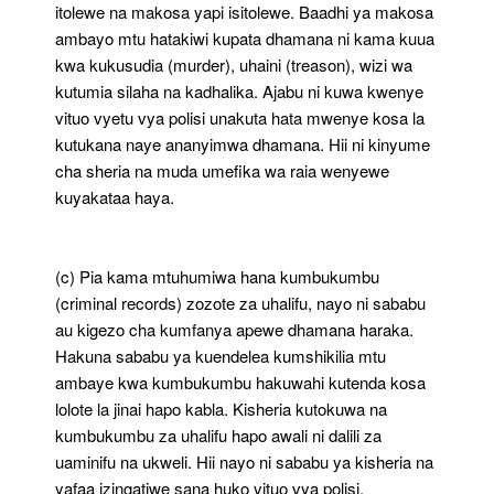
itolewe na makosa yapi isitolewe. Baadhi ya makosa
ambayo mtu hatakiwi kupata dhamana ni kama kuua
kwa kukusudia (murder), uhaini (treason), wizi wa
kutumia silaha na kadhalika. Ajabu ni kuwa kwenye
vituo vyetu vya polisi unakuta hata mwenye kosa la
kutukana naye ananyimwa dhamana. Hii ni kinyume
cha sheria na muda umefika wa raia wenyewe
kuyakataa haya.
(c) Pia kama mtuhumiwa hana kumbukumbu
(criminal records) zozote za uhalifu, nayo ni sababu
au kigezo cha kumfanya apewe dhamana haraka.
Hakuna sababu ya kuendelea kumshikilia mtu
ambaye kwa kumbukumbu hakuwahi kutenda kosa
lolote la jinai hapo kabla. Kisheria kutokuwa na
kumbukumbu za uhalifu hapo awali ni dalili za
uaminifu na ukweli. Hii nayo ni sababu ya kisheria na
yafaa izingatiwe sana huko vituo vya polisi.