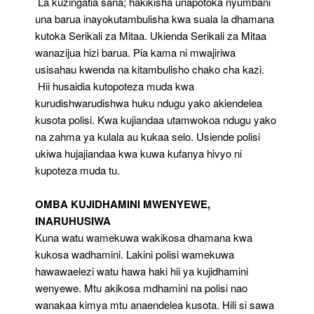
La kuzingatia sana; hakikisha unapotoka nyumbani
una barua inayokutambulisha kwa suala la dhamana
kutoka Serikali za Mitaa. Ukienda Serikali za Mitaa
wanazijua hizi barua. Pia kama ni mwajiriwa
usisahau kwenda na kitambulisho chako cha kazi.
Hii husaidia kutopoteza muda kwa
kurudishwarudishwa huku ndugu yako akiendelea
kusota polisi. Kwa kujiandaa utamwokoa ndugu yako
na zahma ya kulala au kukaa selo. Usiende polisi
ukiwa hujajiandaa kwa kuwa kufanya hivyo ni
kupoteza muda tu.
OMBA KUJIDHAMINI MWENYEWE,
INARUHUSIWA
Kuna watu wamekuwa wakikosa dhamana kwa
kukosa wadhamini. Lakini polisi wamekuwa
hawawaelezi watu hawa haki hii ya kujidhamini
wenyewe. Mtu akikosa mdhamini na polisi nao
wanakaa kimya mtu anaendelea kusota. Hili si sawa