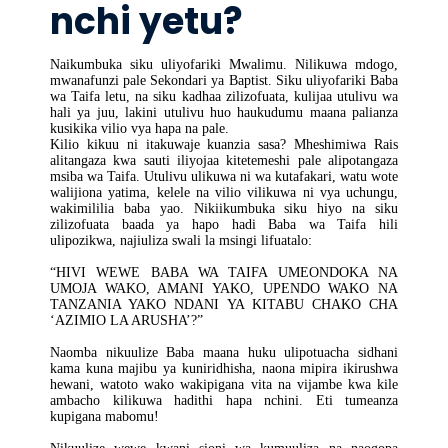
nchi yetu?
Naikumbuka siku uliyofariki Mwalimu. Nilikuwa mdogo,
mwanafunzi pale Sekondari ya Baptist. Siku uliyofariki Baba
wa Taifa letu, na siku kadhaa zilizofuata, kulijaa utulivu wa
hali ya juu, lakini utulivu huo haukudumu maana palianza
kusikika vilio vya hapa na pale.
Kilio kikuu ni itakuwaje kuanzia sasa? Mheshimiwa Rais
alitangaza kwa sauti iliyojaa kitetemeshi pale alipotangaza
msiba wa Taifa. Utulivu ulikuwa ni wa kutafakari, watu wote
walijiona yatima, kelele na vilio vilikuwa ni vya uchungu,
wakimililia baba yao. Nikiikumbuka siku hiyo na siku
zilizofuata baada ya hapo hadi Baba wa Taifa hili
ulipozikwa, najiuliza swali la msingi lifuatalo:
“HIVI WEWE BABA WA TAIFA UMEONDOKA NA
UMOJA WAKO, AMANI YAKO, UPENDO WAKO NA
TANZANIA YAKO NDANI YA KITABU CHAKO CHA
‘AZIMIO LA ARUSHA’?”
Naomba nikuulize Baba maana huku ulipotuacha sidhani
kama kuna majibu ya kuniridhisha, naona mipira ikirushwa
hewani, watoto wako wakipigana vita na vijambe kwa kile
ambacho kilikuwa hadithi hapa nchini. Eti tumeanza
kupigana mabomu!