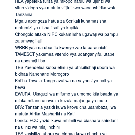
REA yapeleka fursa ya mkopo nafuu wa ujenzi wa
vituo vidogo vya mafuta vijijini kwa wanaushirika wote
Tanzania
Mgalu apongeza hatua za Serikali kuhamasisha
matumizi ya nishati safi ya kupikia
Chongolo aitaka NIRC kukamilisha ugawaji wa pampu
za umwagiliaji
WRRB yaja na ubunifu kwenye zao la parachichi
TAMESOT yakemea vitendo vya udanganyifu, utapeli
na uposhaji tiba
TBS Yaendelea kutoa elimu ya uthibitishaji ubora wa
bidhaa Nanenane Morogoro
Katibu Tawala Tanga avutiwa na sayansi ya hali ya
hewa
EWURA: Ukaguzi wa mifumo ya umeme kila baada ya
miaka mitano unaweza kuzuia majanga ya moto
BPA: Tanzania yazidi kuwa kitovu cha usambazaji wa
mafuta Afrika Mashariki na Kati
Londo: FCC yazidi kuwa mhimili wa biashara shindani
na ulinzi wa mlaji nchini
TBS yasisitiza ubora wa bidhaa kuwa chachu ya