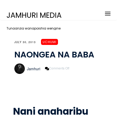
JAMHURI MEDIA
Tunaanzia wanapoishia wengine
UCHUMI
JULY 30, 2013
NAONGEA NA BABA
On
Comments Off
Jamhuri
NAONGEA
NA
BABA
Nani anaharibu