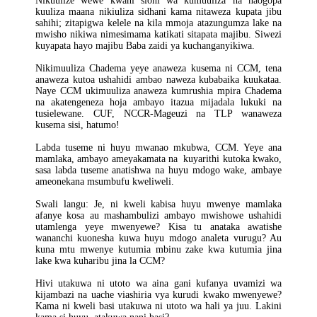
Nikuulize wewe kwani sioni wa kumuuliza na naogopa
kuuliza maana nikiuliza sidhani kama nitaweza kupata jibu
sahihi; zitapigwa kelele na kila mmoja atazungumza lake na
mwisho nikiwa nimesimama katikati sitapata majibu. Siwezi
kuyapata hayo majibu Baba zaidi ya kuchanganyikiwa.
Nikimuuliza Chadema yeye anaweza kusema ni CCM, tena
anaweza kutoa ushahidi ambao naweza kubabaika kuukataa.
Naye CCM ukimuuliza anaweza kumrushia mpira Chadema
na akatengeneza hoja ambayo itazua mijadala lukuki na
tusielewane. CUF, NCCR-Mageuzi na TLP wanaweza
kusema sisi, hatumo!
Labda tuseme ni huyu mwanao mkubwa, CCM. Yeye ana
mamlaka, ambayo ameyakamata na kuyarithi kutoka kwako,
sasa labda tuseme anatishwa na huyu mdogo wake, ambaye
ameonekana msumbufu kweliweli.
Swali langu: Je, ni kweli kabisa huyu mwenye mamlaka
afanye kosa au mashambulizi ambayo mwishowe ushahidi
utamlenga yeye mwenyewe? Kisa tu anataka awatishe
wananchi kuonesha kuwa huyu mdogo analeta vurugu? Au
kuna mtu mwenye kutumia mbinu zake kwa kutumia jina
lake kwa kuharibu jina la CCM?
Hivi utakuwa ni utoto wa aina gani kufanya uvamizi wa
kijambazi na uache viashiria vya kurudi kwako mwenyewe?
Kama ni kweli basi utakuwa ni utoto wa hali ya juu. Lakini