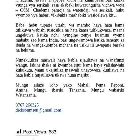
Chadema, akawa anapepea CCM na kuambaaambaa katika
viunga vya serikali, sasa akabaki kuwazungusha vichwa wote
– CCM, Chadema pamoja na watendaji wa serikali, huku
vyombo vya habari vikibakia mashabiki wasioelewa kitu.
Baba, hebu tupatie utashi wa mambo haya hata kama
tulikuwa wabishi tusiosikia na hata kama tulikukwaza, maana
ungekuwa katika nchi nyingine zenye kuamini vyema
mababu zao kama India, basi ungewambwa katika sehemu za
ibada na wangekuomba mchana na usiku ili uwapatie baraka
na hekima.
Nimekuuliza maswali haya kabla sijaulizwa na wanafunzi
wangu, lakini shaka ni kwamba sijui kama haya yalishawahi
kukukuta, yaani ukajiuliza maswali unayoweza kuulizwa na
hata kabla hujaulizwa ukawa huna majibu.
Mungu ailaze roho yako Mahali Pema Peponi,
Amina. Mungu ibariki Tanzania, Mungu wabariki
Watanzania.
0767 260325
dicksonmseti@gmail.com
Post Views:
683