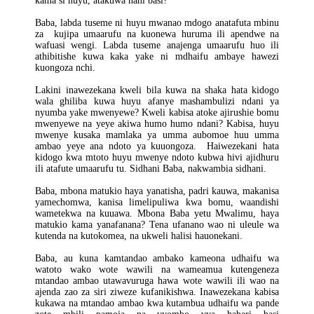
kama si huyu, atakuwa nani basi?
Baba, labda tuseme ni huyu mwanao mdogo anatafuta mbinu
za kujipa umaarufu na kuonewa huruma ili apendwe na
wafuasi wengi. Labda tuseme anajenga umaarufu huo ili
athibitishe kuwa kaka yake ni mdhaifu ambaye hawezi
kuongoza nchi.
Lakini inawezekana kweli bila kuwa na shaka hata kidogo
wala ghiliba kuwa huyu afanye mashambulizi ndani ya
nyumba yake mwenyewe? Kweli kabisa atoke ajirushie bomu
mwenyewe na yeye akiwa humo humo ndani? Kabisa, huyu
mwenye kusaka mamlaka ya umma aubomoe huu umma
ambao yeye ana ndoto ya kuuongoza. Haiwezekani hata
kidogo kwa mtoto huyu mwenye ndoto kubwa hivi ajidhuru
ili atafute umaarufu tu. Sidhani Baba, nakwambia sidhani.
Baba, mbona matukio haya yanatisha, padri kauwa, makanisa
yamechomwa, kanisa limelipuliwa kwa bomu, waandishi
wametekwa na kuuawa. Mbona Baba yetu Mwalimu, haya
matukio kama yanafanana? Tena ufanano wao ni uleule wa
kutenda na kutokomea, na ukweli halisi hauonekani.
Baba, au kuna kamtandao ambako kameona udhaifu wa
watoto wako wote wawili na wameamua kutengeneza
mtandao ambao utawavuruga hawa wote wawili ili wao na
ajenda zao za siri ziweze kufanikishwa. Inawezekana kabisa
kukawa na mtandao ambao kwa kutambua udhaifu wa pande