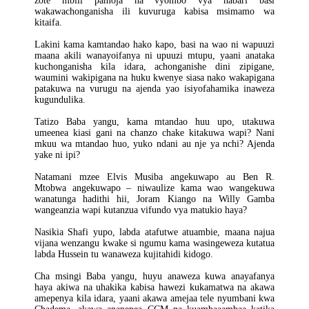
zote mbili pamoja na vyombo vya habari basi
wakawachonganisha ili kuvuruga kabisa msimamo wa
kitaifa.
Lakini kama kamtandao hako kapo, basi na wao ni wapuuzi
maana akili wanayoifanya ni upuuzi mtupu, yaani anataka
kuchonganisha kila idara, achonganishe dini zipigane,
waumini wakipigana na huku kwenye siasa nako wakapigana
patakuwa na vurugu na ajenda yao isiyofahamika inaweza
kugundulika.
Tatizo Baba yangu, kama mtandao huu upo, utakuwa
umeenea kiasi gani na chanzo chake kitakuwa wapi? Nani
mkuu wa mtandao huo, yuko ndani au nje ya nchi? Ajenda
yake ni ipi?
Natamani mzee Elvis Musiba angekuwapo au Ben R.
Mtobwa angekuwapo – niwaulize kama wao wangekuwa
wanatunga hadithi hii, Joram Kiango na Willy Gamba
wangeanzia wapi kutanzua vifundo vya matukio haya?
Nasikia Shafi yupo, labda atafutwe atuambie, maana najua
vijana wenzangu kwake si ngumu kama wasingeweza kutatua
labda Hussein tu wanaweza kujitahidi kidogo.
Cha msingi Baba yangu, huyu anaweza kuwa anayafanya
haya akiwa na uhakika kabisa hawezi kukamatwa na akawa
amepenya kila idara, yaani akawa amejaa tele nyumbani kwa