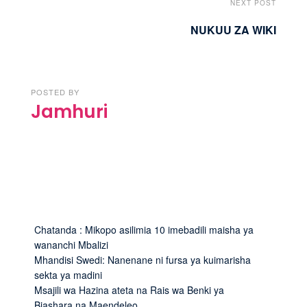
NEXT POST
NUKUU ZA WIKI
POSTED BY
Jamhuri
Chatanda : Mikopo asilimia 10 imebadili maisha ya
wananchi Mbalizi
Mhandisi Swedi: Nanenane ni fursa ya kuimarisha
sekta ya madini
Msajili wa Hazina ateta na Rais wa Benki ya
Biashara na Maendeleo