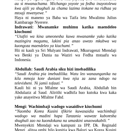
au si mwanachama. Michango yoyote ya fedha inayotolewa
kwa ajili ya shughuli za chama lazima itokane na ridhaa ya
mtoaji mwenyewe.”
Haya ni maneno ya Baba wa Taifa letu Mwalimu Julius
Kambarage Nyerere.
Indrawati: Mwanamke muhimu katika maendeleo
kiuchumi
“Utafiti wa kina umeonesha kuwa mwanamke yuko katika
mazingira magumu, lakini pia anao uwezo mkubwa wa
kuongoza maendeleo ya kiuchumi.”
Hii ni kauli ya Sri Mulyani Indrawati, Mkurugenzi Mtendaji
wa Benki ya Dunia na Waziri wa Fedha mstaafu wa
Indonesia.
Abdullah: Saudi Arabia siku hizi imebadilika
“Saudi Arabia pia imebadilika. Watu leo wanaunganika na
kila mmoja kote duniani kwa njia za zana ndogo na
televisheni. Ni jamii tofauti.”
Kauli hii ni ya Mfalme wa Saudi Arabia, Abdullah bin
Abdulaziz al Saud. Alirithi wadhifa huo kutoka kwa kaka
yake anayeitwa Mfalme Fahd.
Mengi: Wachimbaji wadogo wasaidiwe kiuchumi
“Naomba Korea Kusini ifikirie kuwasaidia wachimbaji
wadogo wa madini hapa Tanzania waweze kuboresha
shughuli zao na kuondokana na umaskini unaowakabili.”
Mwenyekiti Mtendaji wa kampuni za IPP, Dk. Reginald
Mengi, alitoa ombi hilo kupitia kwa Balozi wa Korea Kusini