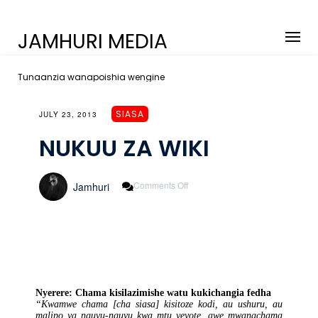
JAMHURI MEDIA
Tunaanzia wanapoishia wengine
SIASA
JULY 23, 2013
NUKUU ZA WIKI
On
Comments Off
Jamhuri
NUKUU
ZA
WIKI
Nyerere: Chama kisilazimishe watu kukichangia fedha
“Kwamwe chama [cha siasa] kisitoze kodi, au ushuru, au
malipo ya nguvu-nguvu kwa mtu yeyote, awe mwanachama