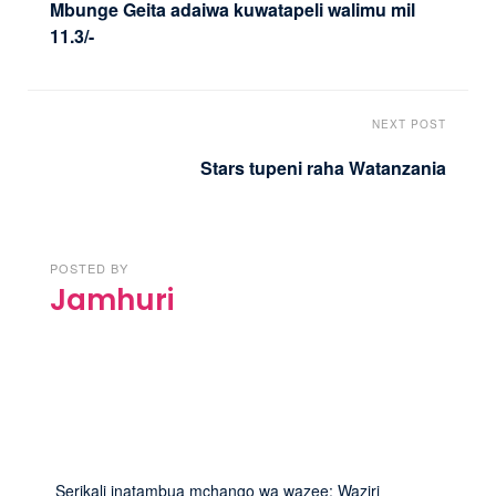
Mbunge Geita adaiwa kuwatapeli walimu mil
11.3/-
NEXT POST
Stars tupeni raha Watanzania
POSTED BY
Jamhuri
Serikali inatambua mchango wa wazee: Waziri