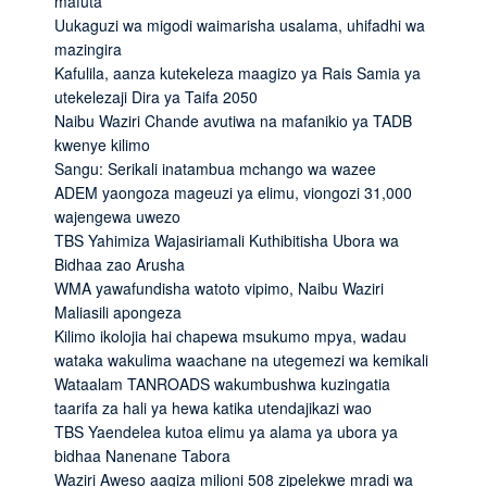
mafuta
Uukaguzi wa migodi waimarisha usalama, uhifadhi wa
mazingira
Kafulila, aanza kutekeleza maagizo ya Rais Samia ya
utekelezaji Dira ya Taifa 2050
Naibu Waziri Chande avutiwa na mafanikio ya TADB
kwenye kilimo
Sangu: Serikali inatambua mchango wa wazee
ADEM yaongoza mageuzi ya elimu, viongozi 31,000
wajengewa uwezo
TBS Yahimiza Wajasiriamali Kuthibitisha Ubora wa
Bidhaa zao Arusha
WMA yawafundisha watoto vipimo, Naibu Waziri
Maliasili apongeza
Kilimo ikolojia hai chapewa msukumo mpya, wadau
wataka wakulima waachane na utegemezi wa kemikali
Wataalam TANROADS wakumbushwa kuzingatia
taarifa za hali ya hewa katika utendajikazi wao
TBS Yaendelea kutoa elimu ya alama ya ubora ya
bidhaa Nanenane Tabora
Waziri Aweso aagiza milioni 508 zipelekwe mradi wa